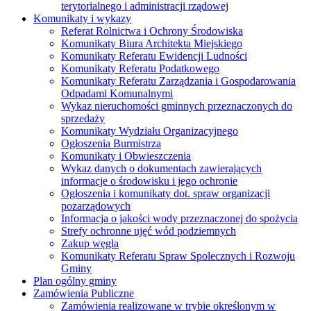
terytorialnego i administracji rządowej
Komunikaty i wykazy
Referat Rolnictwa i Ochrony Środowiska
Komunikaty Biura Architekta Miejskiego
Komunikaty Referatu Ewidencji Ludności
Komunikaty Referatu Podatkowego
Komunikaty Referatu Zarządzania i Gospodarowania
Odpadami Komunalnymi
Wykaz nieruchomości gminnych przeznaczonych do
sprzedaży
Komunikaty Wydziału Organizacyjnego
Ogłoszenia Burmistrza
Komunikaty i Obwieszczenia
Wykaz danych o dokumentach zawierających
informacje o środowisku i jego ochronie
Ogłoszenia i komunikaty dot. spraw organizacji
pozarządowych
Informacja o jakości wody przeznaczonej do spożycia
Strefy ochronne ujęć wód podziemnych
Zakup węgla
Komunikaty Referatu Spraw Spolecznych i Rozwoju
Gminy
Plan ogólny gminy
Zamówienia Publiczne
Zamówienia realizowane w trybie określonym w