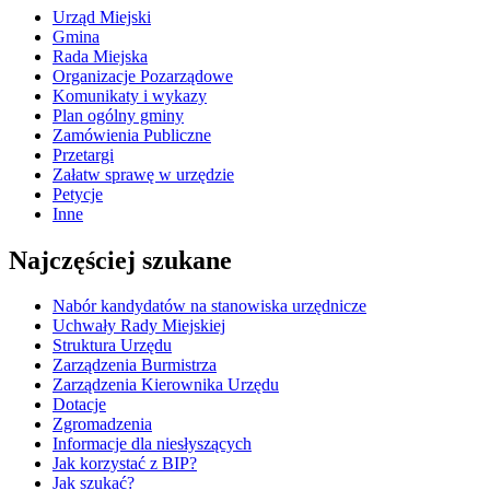
Urząd Miejski
Gmina
Rada Miejska
Organizacje Pozarządowe
Komunikaty i wykazy
Plan ogólny gminy
Zamówienia Publiczne
Przetargi
Załatw sprawę w urzędzie
Petycje
Inne
Najczęściej szukane
Nabór kandydatów na stanowiska urzędnicze
Uchwały Rady Miejskiej
Struktura Urzędu
Zarządzenia Burmistrza
Zarządzenia Kierownika Urzędu
Dotacje
Zgromadzenia
Informacje dla niesłyszących
Jak korzystać z BIP?
Jak szukać?