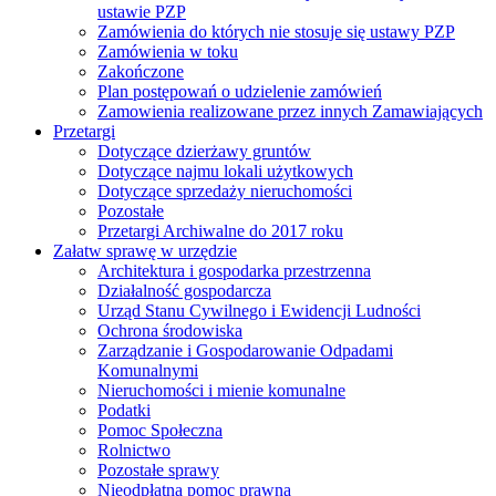
ustawie PZP
Zamówienia do których nie stosuje się ustawy PZP
Zamówienia w toku
Zakończone
Plan postępowań o udzielenie zamówień
Zamowienia realizowane przez innych Zamawiających
Przetargi
Dotyczące dzierżawy gruntów
Dotyczące najmu lokali użytkowych
Dotyczące sprzedaży nieruchomości
Pozostałe
Przetargi Archiwalne do 2017 roku
Załatw sprawę w urzędzie
Architektura i gospodarka przestrzenna
Działalność gospodarcza
Urząd Stanu Cywilnego i Ewidencji Ludności
Ochrona środowiska
Zarządzanie i Gospodarowanie Odpadami
Komunalnymi
Nieruchomości i mienie komunalne
Podatki
Pomoc Społeczna
Rolnictwo
Pozostałe sprawy
Nieodpłatna pomoc prawna