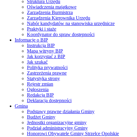
Struktura Urzędu
Oświadczenia majątkowe
Zarządzenia Burmistrza
Zarządzenia Kierownika Urzędu
Nabór kandydatów na stanowiska urzędnicze
Praktyki i staże
Koordynator do spraw dostępności
Informacje o BIP
Instrukcja BIP
Mapa witryny BIP
Jak korzystać z BIP
Jak szukać
Polityka prywatności
Zastrzeżenia prawne
Statystyka strony
Rejestr zmian
Ogłoszenia
Redakcja BIP
Deklaracja dostępności
Gmina
Podstawy prawne działania Gminy
Budżet Gminy
Jednostki organizacyjne gminy
Podział administracyjny Gminy
Honorowi Obywatele Gminy Strzelce Opolskie