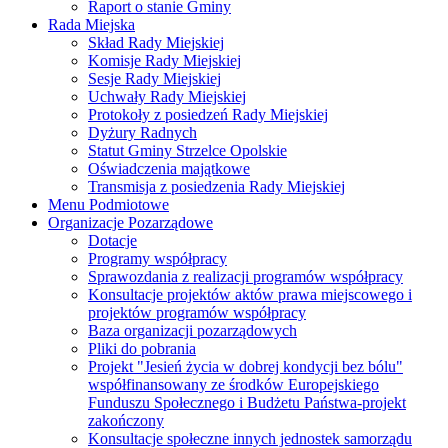
Raport o stanie Gminy
Rada Miejska
Skład Rady Miejskiej
Komisje Rady Miejskiej
Sesje Rady Miejskiej
Uchwały Rady Miejskiej
Protokoły z posiedzeń Rady Miejskiej
Dyżury Radnych
Statut Gminy Strzelce Opolskie
Oświadczenia majątkowe
Transmisja z posiedzenia Rady Miejskiej
Menu Podmiotowe
Organizacje Pozarządowe
Dotacje
Programy współpracy
Sprawozdania z realizacji programów współpracy
Konsultacje projektów aktów prawa miejscowego i
projektów programów współpracy
Baza organizacji pozarządowych
Pliki do pobrania
Projekt "Jesień życia w dobrej kondycji bez bólu"
współfinansowany ze środków Europejskiego
Funduszu Społecznego i Budżetu Państwa-projekt
zakończony
Konsultacje społeczne innych jednostek samorządu