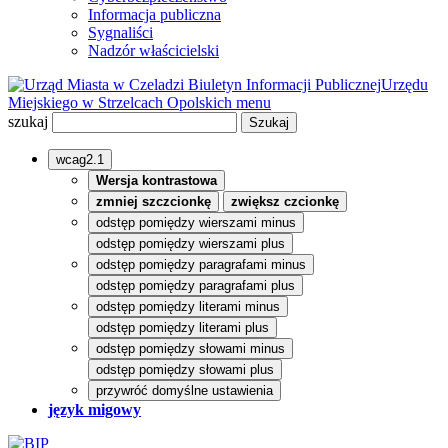
Informacja publiczna
Sygnaliści
Nadzór właścicielski
Biuletyn Informacji Publicznej
Urzędu
Miejskiego w Strzelcach Opolskich
menu
szukaj
wcag2.1
Wersja kontrastowa
zmniej szczcionkę
zwiększ czcionkę
odstęp pomiędzy wierszami minus
odstęp pomiędzy wierszami plus
odstęp pomiędzy paragrafami minus
odstęp pomiędzy paragrafami plus
odstęp pomiędzy literami minus
odstęp pomiędzy literami plus
odstęp pomiędzy słowami minus
odstęp pomiędzy słowami plus
przywróć domyślne ustawienia
język migowy