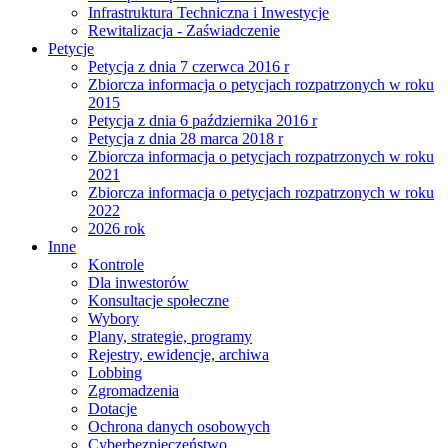
Infrastruktura Techniczna i Inwestycje
Rewitalizacja - Zaświadczenie
Petycje
Petycja z dnia 7 czerwca 2016 r
Zbiorcza informacja o petycjach rozpatrzonych w roku
2015
Petycja z dnia 6 października 2016 r
Petycja z dnia 28 marca 2018 r
Zbiorcza informacja o petycjach rozpatrzonych w roku
2021
Zbiorcza informacja o petycjach rozpatrzonych w roku
2022
2026 rok
Inne
Kontrole
Dla inwestorów
Konsultacje społeczne
Wybory
Plany, strategie, programy
Rejestry, ewidencje, archiwa
Lobbing
Zgromadzenia
Dotacje
Ochrona danych osobowych
Cyberbezpieczeństwo