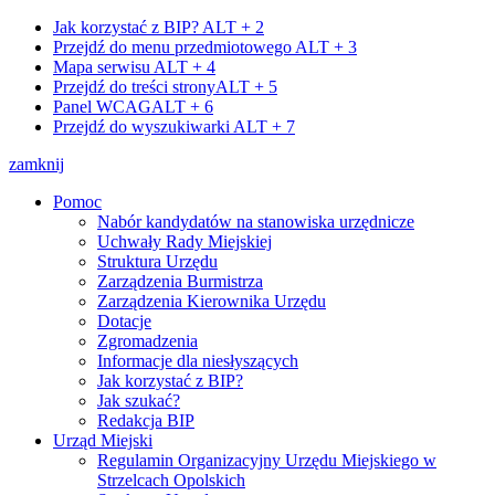
Jak korzystać z BIP?
ALT + 2
Przejdź do menu przedmiotowego
ALT + 3
Mapa serwisu
ALT + 4
Przejdź do treści strony
ALT + 5
Panel WCAG
ALT + 6
Przejdź do wyszukiwarki
ALT + 7
zamknij
Pomoc
Nabór kandydatów na stanowiska urzędnicze
Uchwały Rady Miejskiej
Struktura Urzędu
Zarządzenia Burmistrza
Zarządzenia Kierownika Urzędu
Dotacje
Zgromadzenia
Informacje dla niesłyszących
Jak korzystać z BIP?
Jak szukać?
Redakcja BIP
Urząd Miejski
Regulamin Organizacyjny Urzędu Miejskiego w
Strzelcach Opolskich