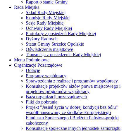
Raport o stanie Gminy
Rada Miejska
Skład Rady Miejskiej
Komisje Rady Miejskiej
Sesje Rady Miejskiej
Uchwały Rady Miejskiej
Protokoły z posiedzeń Rady Miejskiej
Dyżury Radnych
Statut Gminy Strzelce Opolskie
Oświadczenia majątkowe
Transmisja z posiedzenia Rady Miejskiej
Menu Podmiotowe
Organizacje Pozarządowe
Dotacje
Programy współpracy
Sprawozdania z realizacji programów współpracy
Konsultacje projektów aktów prawa miejscowego i
projektów programów współpracy
Baza organizacji pozarządowych
Pliki do pobrania
Projekt "Jesień życia w dobrej kondycji bez bólu"
współfinansowany ze środków Europejskiego
Funduszu Społecznego i Budżetu Państwa-projekt
zakończony
Konsultacje społeczne innych jednostek samorządu