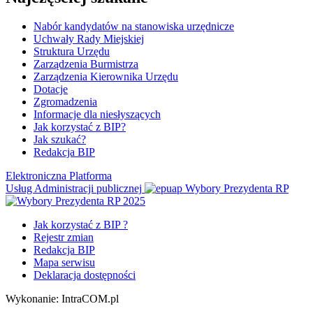
Nabór kandydatów na stanowiska urzędnicze
Uchwały Rady Miejskiej
Struktura Urzędu
Zarządzenia Burmistrza
Zarządzenia Kierownika Urzędu
Dotacje
Zgromadzenia
Informacje dla niesłyszących
Jak korzystać z BIP?
Jak szukać?
Redakcja BIP
Elektroniczna Platforma
Usług Administracji publicznej
Wybory Prezydenta RP
Jak korzystać z BIP ?
Rejestr zmian
Redakcja BIP
Mapa serwisu
Deklaracja dostępności
Wykonanie: IntraCOM.pl