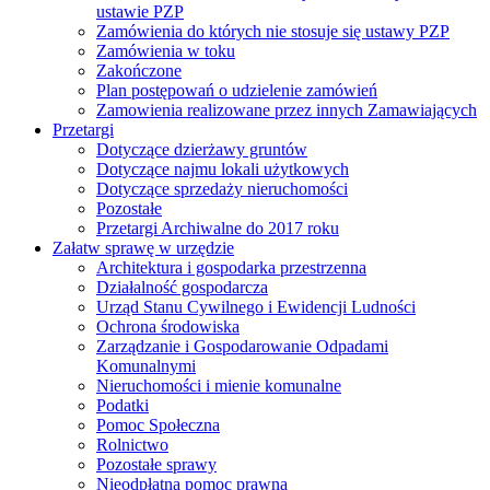
ustawie PZP
Zamówienia do których nie stosuje się ustawy PZP
Zamówienia w toku
Zakończone
Plan postępowań o udzielenie zamówień
Zamowienia realizowane przez innych Zamawiających
Przetargi
Dotyczące dzierżawy gruntów
Dotyczące najmu lokali użytkowych
Dotyczące sprzedaży nieruchomości
Pozostałe
Przetargi Archiwalne do 2017 roku
Załatw sprawę w urzędzie
Architektura i gospodarka przestrzenna
Działalność gospodarcza
Urząd Stanu Cywilnego i Ewidencji Ludności
Ochrona środowiska
Zarządzanie i Gospodarowanie Odpadami
Komunalnymi
Nieruchomości i mienie komunalne
Podatki
Pomoc Społeczna
Rolnictwo
Pozostałe sprawy
Nieodpłatna pomoc prawna