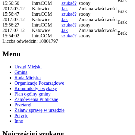
Brak
15:56:50
IntraCOM
szukać?
strony
2017-07-12
Katowice
Jak
Zmiana właściwości
Brak
15:56:47
IntraCOM
szukać?
strony
2017-07-12
Katowice
Jak
Zmiana właściwości
Brak
15:56:27
IntraCOM
szukać?
strony
2017-07-12
Katowice
Jak
Zmiana właściwości
Brak
15:54:02
IntraCOM
szukać?
strony
Liczba odwiedzin: 10801797
Menu
Urząd Miejski
Gmina
Rada Miejska
Organizacje Pozarządowe
Komunikaty i wykazy
Plan ogólny gminy
Zamówienia Publiczne
Przetargi
Załatw sprawę w urzędzie
Petycje
Inne
Najczęściej szukane