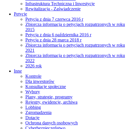
Infrastruktura Techniczna i Inwestycje
Rewitalizacja - Zaświadczenie
Petycje
Petycja z dnia 7 czerwca 2016 r
Zbiorcza informacja o petycjach rozpatrzonych w roku
2015
Petycja z dnia 6 października 2016 r
Petycja z dnia 28 marca 2018 r
Zbiorcza informacja o petycjach rozpatrzonych w roku
2021
Zbiorcza informacja o petycjach rozpatrzonych w roku
2022
2026 rok
Inne
Kontrole
Dla inwestorów
Konsultacje społeczne
Wybory
Plany, strategie, programy
Rejestry, ewidencje, archiwa
Lobbing
Zgromadzenia
Dotacje
Ochrona danych osobowych
Cyberbezpieczeństwo