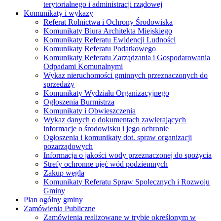
terytorialnego i administracji rządowej
Komunikaty i wykazy
Referat Rolnictwa i Ochrony Środowiska
Komunikaty Biura Architekta Miejskiego
Komunikaty Referatu Ewidencji Ludności
Komunikaty Referatu Podatkowego
Komunikaty Referatu Zarządzania i Gospodarowania
Odpadami Komunalnymi
Wykaz nieruchomości gminnych przeznaczonych do
sprzedaży
Komunikaty Wydziału Organizacyjnego
Ogłoszenia Burmistrza
Komunikaty i Obwieszczenia
Wykaz danych o dokumentach zawierających
informacje o środowisku i jego ochronie
Ogłoszenia i komunikaty dot. spraw organizacji
pozarządowych
Informacja o jakości wody przeznaczonej do spożycia
Strefy ochronne ujęć wód podziemnych
Zakup węgla
Komunikaty Referatu Spraw Spolecznych i Rozwoju
Gminy
Plan ogólny gminy
Zamówienia Publiczne
Zamówienia realizowane w trybie określonym w