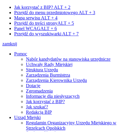
Jak korzystać z BIP?
ALT + 2
Przejdź do menu przedmiotowego
ALT + 3
Mapa serwisu
ALT + 4
Przejdź do treści strony
ALT + 5
Panel WCAG
ALT + 6
Przejdź do wyszukiwarki
ALT + 7
zamknij
Pomoc
Nabór kandydatów na stanowiska urzędnicze
Uchwały Rady Miejskiej
Struktura Urzędu
Zarządzenia Burmistrza
Zarządzenia Kierownika Urzędu
Dotacje
Zgromadzenia
Informacje dla niesłyszących
Jak korzystać z BIP?
Jak szukać?
Redakcja BIP
Urząd Miejski
Regulamin Organizacyjny Urzędu Miejskiego w
Strzelcach Opolskich