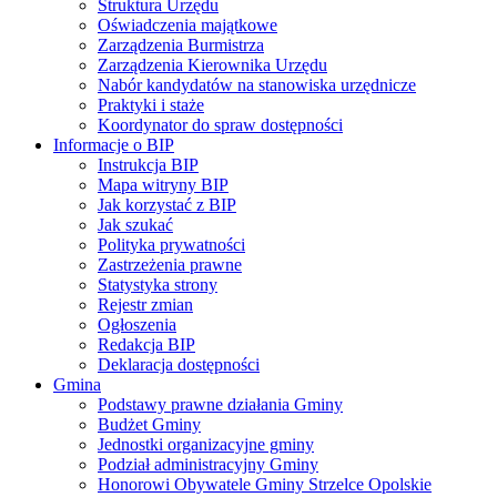
Struktura Urzędu
Oświadczenia majątkowe
Zarządzenia Burmistrza
Zarządzenia Kierownika Urzędu
Nabór kandydatów na stanowiska urzędnicze
Praktyki i staże
Koordynator do spraw dostępności
Informacje o BIP
Instrukcja BIP
Mapa witryny BIP
Jak korzystać z BIP
Jak szukać
Polityka prywatności
Zastrzeżenia prawne
Statystyka strony
Rejestr zmian
Ogłoszenia
Redakcja BIP
Deklaracja dostępności
Gmina
Podstawy prawne działania Gminy
Budżet Gminy
Jednostki organizacyjne gminy
Podział administracyjny Gminy
Honorowi Obywatele Gminy Strzelce Opolskie