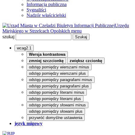
Informacja publiczna
Sygnaliści
Nadzór właścicielski
Biuletyn Informacji Publicznej
Urzędu
Miejskiego w Strzelcach Opolskich
menu
szukaj
wcag2.1
Wersja kontrastowa
zmniej szczcionkę
zwiększ czcionkę
odstęp pomiędzy wierszami minus
odstęp pomiędzy wierszami plus
odstęp pomiędzy paragrafami minus
odstęp pomiędzy paragrafami plus
odstęp pomiędzy literami minus
odstęp pomiędzy literami plus
odstęp pomiędzy słowami minus
odstęp pomiędzy słowami plus
przywróć domyślne ustawienia
język migowy