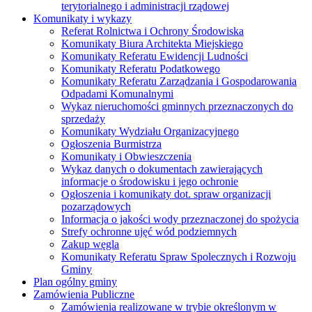
terytorialnego i administracji rządowej
Komunikaty i wykazy
Referat Rolnictwa i Ochrony Środowiska
Komunikaty Biura Architekta Miejskiego
Komunikaty Referatu Ewidencji Ludności
Komunikaty Referatu Podatkowego
Komunikaty Referatu Zarządzania i Gospodarowania
Odpadami Komunalnymi
Wykaz nieruchomości gminnych przeznaczonych do
sprzedaży
Komunikaty Wydziału Organizacyjnego
Ogłoszenia Burmistrza
Komunikaty i Obwieszczenia
Wykaz danych o dokumentach zawierających
informacje o środowisku i jego ochronie
Ogłoszenia i komunikaty dot. spraw organizacji
pozarządowych
Informacja o jakości wody przeznaczonej do spożycia
Strefy ochronne ujęć wód podziemnych
Zakup węgla
Komunikaty Referatu Spraw Spolecznych i Rozwoju
Gminy
Plan ogólny gminy
Zamówienia Publiczne
Zamówienia realizowane w trybie określonym w