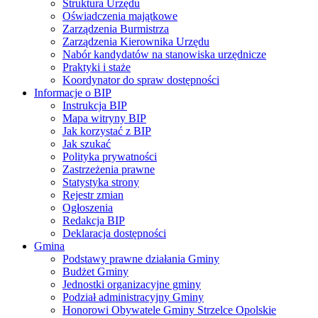
Struktura Urzędu
Oświadczenia majątkowe
Zarządzenia Burmistrza
Zarządzenia Kierownika Urzędu
Nabór kandydatów na stanowiska urzędnicze
Praktyki i staże
Koordynator do spraw dostępności
Informacje o BIP
Instrukcja BIP
Mapa witryny BIP
Jak korzystać z BIP
Jak szukać
Polityka prywatności
Zastrzeżenia prawne
Statystyka strony
Rejestr zmian
Ogłoszenia
Redakcja BIP
Deklaracja dostępności
Gmina
Podstawy prawne działania Gminy
Budżet Gminy
Jednostki organizacyjne gminy
Podział administracyjny Gminy
Honorowi Obywatele Gminy Strzelce Opolskie