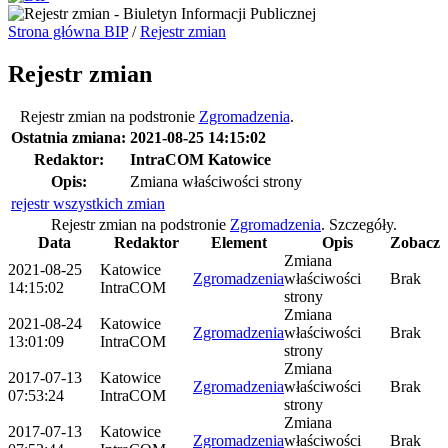
Strona główna BIP
/
Rejestr zmian
Rejestr zmian
Rejestr zmian na podstronie
Zgromadzenia
.
Ostatnia zmiana:
2021-08-25 14:15:02
Redaktor:
IntraCOM Katowice
Opis:
Zmiana właściwości strony
rejestr wszystkich zmian
Rejestr zmian na podstronie
Zgromadzenia
.
Szczegóły.
Data
Redaktor
Element
Opis
Zobacz
Zmiana
2021-08-25
Katowice
Zgromadzenia
właściwości
Brak
14:15:02
IntraCOM
strony
Zmiana
2021-08-24
Katowice
Zgromadzenia
właściwości
Brak
13:01:09
IntraCOM
strony
Zmiana
2017-07-13
Katowice
Zgromadzenia
właściwości
Brak
07:53:24
IntraCOM
strony
Zmiana
2017-07-13
Katowice
Zgromadzenia
właściwości
Brak