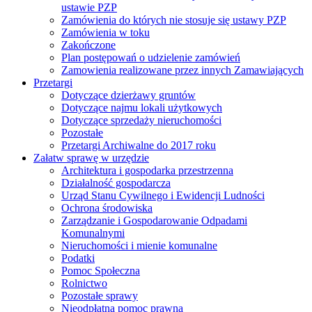
ustawie PZP
Zamówienia do których nie stosuje się ustawy PZP
Zamówienia w toku
Zakończone
Plan postępowań o udzielenie zamówień
Zamowienia realizowane przez innych Zamawiających
Przetargi
Dotyczące dzierżawy gruntów
Dotyczące najmu lokali użytkowych
Dotyczące sprzedaży nieruchomości
Pozostałe
Przetargi Archiwalne do 2017 roku
Załatw sprawę w urzędzie
Architektura i gospodarka przestrzenna
Działalność gospodarcza
Urząd Stanu Cywilnego i Ewidencji Ludności
Ochrona środowiska
Zarządzanie i Gospodarowanie Odpadami
Komunalnymi
Nieruchomości i mienie komunalne
Podatki
Pomoc Społeczna
Rolnictwo
Pozostałe sprawy
Nieodpłatna pomoc prawna