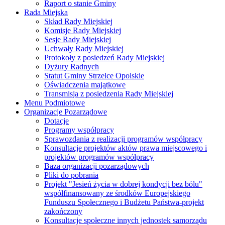
Raport o stanie Gminy
Rada Miejska
Skład Rady Miejskiej
Komisje Rady Miejskiej
Sesje Rady Miejskiej
Uchwały Rady Miejskiej
Protokoły z posiedzeń Rady Miejskiej
Dyżury Radnych
Statut Gminy Strzelce Opolskie
Oświadczenia majątkowe
Transmisja z posiedzenia Rady Miejskiej
Menu Podmiotowe
Organizacje Pozarządowe
Dotacje
Programy współpracy
Sprawozdania z realizacji programów współpracy
Konsultacje projektów aktów prawa miejscowego i
projektów programów współpracy
Baza organizacji pozarządowych
Pliki do pobrania
Projekt "Jesień życia w dobrej kondycji bez bólu"
współfinansowany ze środków Europejskiego
Funduszu Społecznego i Budżetu Państwa-projekt
zakończony
Konsultacje społeczne innych jednostek samorządu