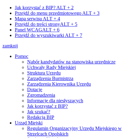
Jak korzystać z BIP?
ALT + 2
Przejdź do menu przedmiotowego
ALT + 3
Mapa serwisu
ALT + 4
Przejdź do treści strony
ALT + 5
Panel WCAG
ALT + 6
Przejdź do wyszukiwarki
ALT + 7
zamknij
Pomoc
Nabór kandydatów na stanowiska urzędnicze
Uchwały Rady Miejskiej
Struktura Urzędu
Zarządzenia Burmistrza
Zarządzenia Kierownika Urzędu
Dotacje
Zgromadzenia
Informacje dla niesłyszących
Jak korzystać z BIP?
Jak szukać?
Redakcja BIP
Urząd Miejski
Regulamin Organizacyjny Urzędu Miejskiego w
Strzelcach Opolskich