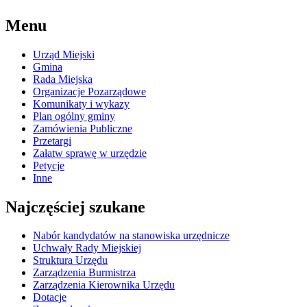
Menu
Urząd Miejski
Gmina
Rada Miejska
Organizacje Pozarządowe
Komunikaty i wykazy
Plan ogólny gminy
Zamówienia Publiczne
Przetargi
Załatw sprawę w urzędzie
Petycje
Inne
Najczęściej szukane
Nabór kandydatów na stanowiska urzędnicze
Uchwały Rady Miejskiej
Struktura Urzędu
Zarządzenia Burmistrza
Zarządzenia Kierownika Urzędu
Dotacje