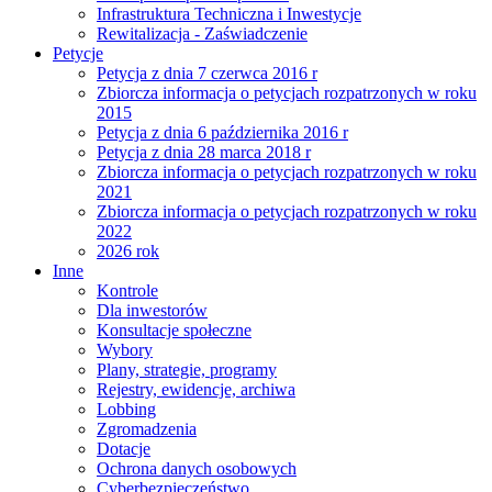
Infrastruktura Techniczna i Inwestycje
Rewitalizacja - Zaświadczenie
Petycje
Petycja z dnia 7 czerwca 2016 r
Zbiorcza informacja o petycjach rozpatrzonych w roku
2015
Petycja z dnia 6 października 2016 r
Petycja z dnia 28 marca 2018 r
Zbiorcza informacja o petycjach rozpatrzonych w roku
2021
Zbiorcza informacja o petycjach rozpatrzonych w roku
2022
2026 rok
Inne
Kontrole
Dla inwestorów
Konsultacje społeczne
Wybory
Plany, strategie, programy
Rejestry, ewidencje, archiwa
Lobbing
Zgromadzenia
Dotacje
Ochrona danych osobowych
Cyberbezpieczeństwo