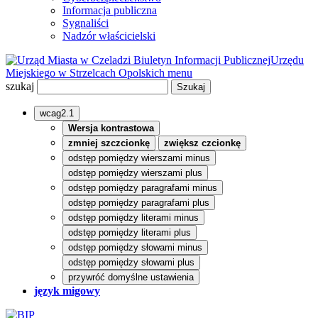
Informacja publiczna
Sygnaliści
Nadzór właścicielski
Biuletyn Informacji Publicznej
Urzędu
Miejskiego w Strzelcach Opolskich
menu
szukaj
wcag2.1
Wersja kontrastowa
zmniej szczcionkę
zwiększ czcionkę
odstęp pomiędzy wierszami minus
odstęp pomiędzy wierszami plus
odstęp pomiędzy paragrafami minus
odstęp pomiędzy paragrafami plus
odstęp pomiędzy literami minus
odstęp pomiędzy literami plus
odstęp pomiędzy słowami minus
odstęp pomiędzy słowami plus
przywróć domyślne ustawienia
język migowy