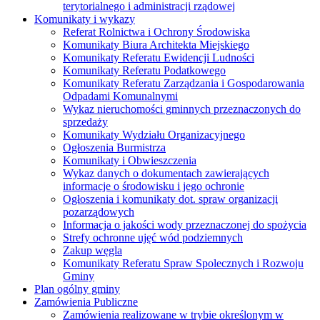
terytorialnego i administracji rządowej
Komunikaty i wykazy
Referat Rolnictwa i Ochrony Środowiska
Komunikaty Biura Architekta Miejskiego
Komunikaty Referatu Ewidencji Ludności
Komunikaty Referatu Podatkowego
Komunikaty Referatu Zarządzania i Gospodarowania
Odpadami Komunalnymi
Wykaz nieruchomości gminnych przeznaczonych do
sprzedaży
Komunikaty Wydziału Organizacyjnego
Ogłoszenia Burmistrza
Komunikaty i Obwieszczenia
Wykaz danych o dokumentach zawierających
informacje o środowisku i jego ochronie
Ogłoszenia i komunikaty dot. spraw organizacji
pozarządowych
Informacja o jakości wody przeznaczonej do spożycia
Strefy ochronne ujęć wód podziemnych
Zakup węgla
Komunikaty Referatu Spraw Spolecznych i Rozwoju
Gminy
Plan ogólny gminy
Zamówienia Publiczne
Zamówienia realizowane w trybie określonym w