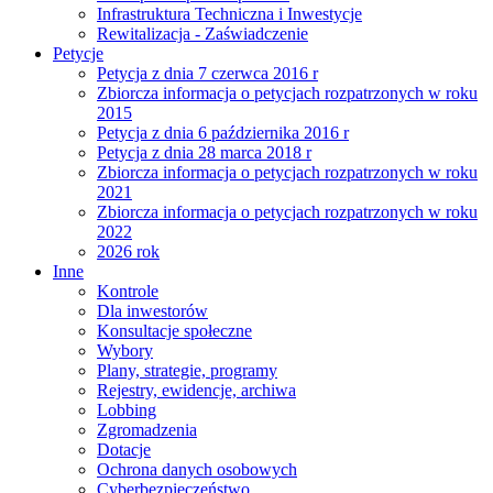
Infrastruktura Techniczna i Inwestycje
Rewitalizacja - Zaświadczenie
Petycje
Petycja z dnia 7 czerwca 2016 r
Zbiorcza informacja o petycjach rozpatrzonych w roku
2015
Petycja z dnia 6 października 2016 r
Petycja z dnia 28 marca 2018 r
Zbiorcza informacja o petycjach rozpatrzonych w roku
2021
Zbiorcza informacja o petycjach rozpatrzonych w roku
2022
2026 rok
Inne
Kontrole
Dla inwestorów
Konsultacje społeczne
Wybory
Plany, strategie, programy
Rejestry, ewidencje, archiwa
Lobbing
Zgromadzenia
Dotacje
Ochrona danych osobowych
Cyberbezpieczeństwo