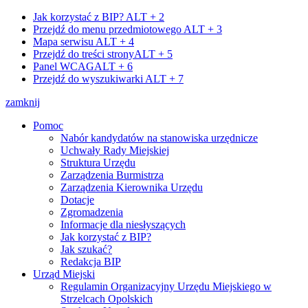
Jak korzystać z BIP?
ALT + 2
Przejdź do menu przedmiotowego
ALT + 3
Mapa serwisu
ALT + 4
Przejdź do treści strony
ALT + 5
Panel WCAG
ALT + 6
Przejdź do wyszukiwarki
ALT + 7
zamknij
Pomoc
Nabór kandydatów na stanowiska urzędnicze
Uchwały Rady Miejskiej
Struktura Urzędu
Zarządzenia Burmistrza
Zarządzenia Kierownika Urzędu
Dotacje
Zgromadzenia
Informacje dla niesłyszących
Jak korzystać z BIP?
Jak szukać?
Redakcja BIP
Urząd Miejski
Regulamin Organizacyjny Urzędu Miejskiego w
Strzelcach Opolskich