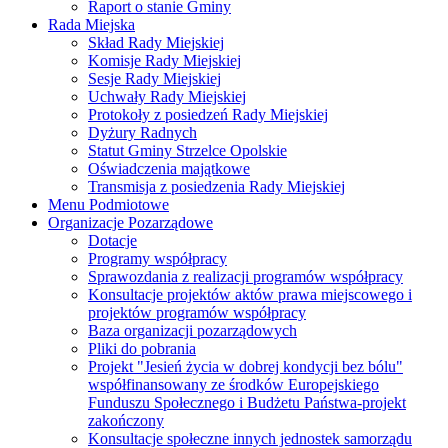
Raport o stanie Gminy
Rada Miejska
Skład Rady Miejskiej
Komisje Rady Miejskiej
Sesje Rady Miejskiej
Uchwały Rady Miejskiej
Protokoły z posiedzeń Rady Miejskiej
Dyżury Radnych
Statut Gminy Strzelce Opolskie
Oświadczenia majątkowe
Transmisja z posiedzenia Rady Miejskiej
Menu Podmiotowe
Organizacje Pozarządowe
Dotacje
Programy współpracy
Sprawozdania z realizacji programów współpracy
Konsultacje projektów aktów prawa miejscowego i
projektów programów współpracy
Baza organizacji pozarządowych
Pliki do pobrania
Projekt "Jesień życia w dobrej kondycji bez bólu"
współfinansowany ze środków Europejskiego
Funduszu Społecznego i Budżetu Państwa-projekt
zakończony
Konsultacje społeczne innych jednostek samorządu