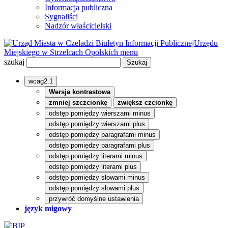
Informacja publiczna
Sygnaliści
Nadzór właścicielski
Biuletyn Informacji Publicznej
Urzędu
Miejskiego w Strzelcach Opolskich
menu
szukaj
wcag2.1
Wersja kontrastowa
zmniej szczcionkę
zwiększ czcionkę
odstęp pomiędzy wierszami minus
odstęp pomiędzy wierszami plus
odstęp pomiędzy paragrafami minus
odstęp pomiędzy paragrafami plus
odstęp pomiędzy literami minus
odstęp pomiędzy literami plus
odstęp pomiędzy słowami minus
odstęp pomiędzy słowami plus
przywróć domyślne ustawienia
język migowy