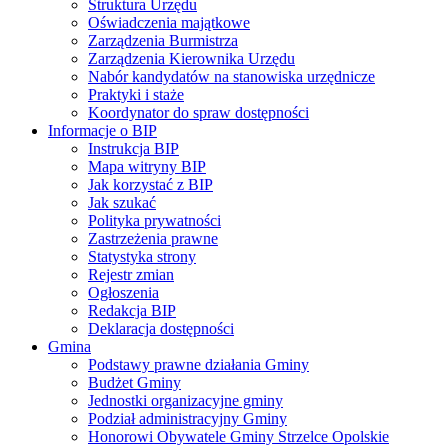
Struktura Urzędu
Oświadczenia majątkowe
Zarządzenia Burmistrza
Zarządzenia Kierownika Urzędu
Nabór kandydatów na stanowiska urzędnicze
Praktyki i staże
Koordynator do spraw dostępności
Informacje o BIP
Instrukcja BIP
Mapa witryny BIP
Jak korzystać z BIP
Jak szukać
Polityka prywatności
Zastrzeżenia prawne
Statystyka strony
Rejestr zmian
Ogłoszenia
Redakcja BIP
Deklaracja dostępności
Gmina
Podstawy prawne działania Gminy
Budżet Gminy
Jednostki organizacyjne gminy
Podział administracyjny Gminy
Honorowi Obywatele Gminy Strzelce Opolskie