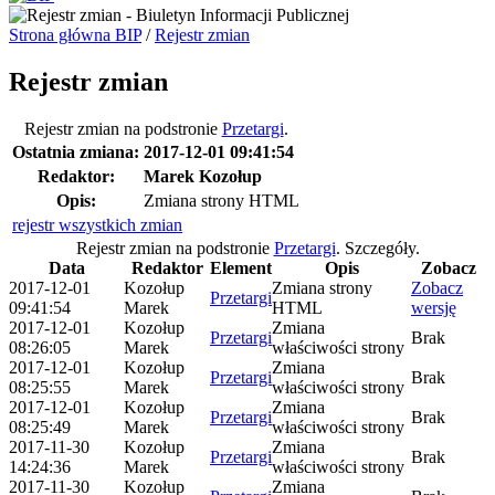
Strona główna BIP
/
Rejestr zmian
Rejestr zmian
Rejestr zmian na podstronie
Przetargi
.
Ostatnia zmiana:
2017-12-01 09:41:54
Redaktor:
Marek Kozołup
Opis:
Zmiana strony HTML
rejestr wszystkich zmian
Rejestr zmian na podstronie
Przetargi
.
Szczegóły.
Data
Redaktor
Element
Opis
Zobacz
2017-12-01
Kozołup
Zmiana strony
Zobacz
Przetargi
09:41:54
Marek
HTML
wersję
2017-12-01
Kozołup
Zmiana
Przetargi
Brak
08:26:05
Marek
właściwości strony
2017-12-01
Kozołup
Zmiana
Przetargi
Brak
08:25:55
Marek
właściwości strony
2017-12-01
Kozołup
Zmiana
Przetargi
Brak
08:25:49
Marek
właściwości strony
2017-11-30
Kozołup
Zmiana
Przetargi
Brak
14:24:36
Marek
właściwości strony
2017-11-30
Kozołup
Zmiana