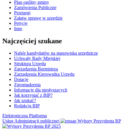
Plan ogólny gminy
Zamówienia Publiczne
Przetargi
Załatw sprawę w urzędzie
Petycje
Inne
Najczęściej szukane
Nabór kandydatów na stanowiska urzędnicze
Uchwały Rady Miejskiej
Struktura Urzędu
Zarządzenia Burmistrza
Zarządzenia Kierownika Urzędu
Dotacje
Zgromadzenia
Informacje dla niesłyszących
Jak korzystać z BIP?
Jak szukać?
Redakcja BIP
Elektroniczna Platforma
Usług Administracji publicznej
Wybory Prezydenta RP