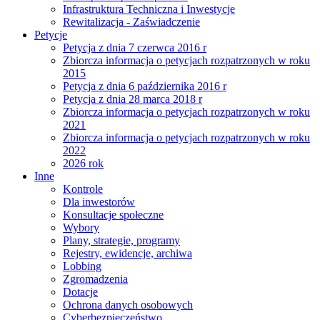
Infrastruktura Techniczna i Inwestycje
Rewitalizacja - Zaświadczenie
Petycje
Petycja z dnia 7 czerwca 2016 r
Zbiorcza informacja o petycjach rozpatrzonych w roku
2015
Petycja z dnia 6 października 2016 r
Petycja z dnia 28 marca 2018 r
Zbiorcza informacja o petycjach rozpatrzonych w roku
2021
Zbiorcza informacja o petycjach rozpatrzonych w roku
2022
2026 rok
Inne
Kontrole
Dla inwestorów
Konsultacje społeczne
Wybory
Plany, strategie, programy
Rejestry, ewidencje, archiwa
Lobbing
Zgromadzenia
Dotacje
Ochrona danych osobowych
Cyberbezpieczeństwo