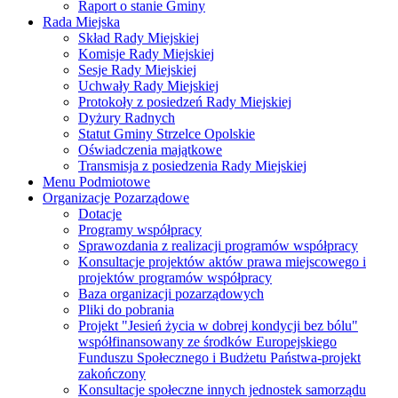
Raport o stanie Gminy
Rada Miejska
Skład Rady Miejskiej
Komisje Rady Miejskiej
Sesje Rady Miejskiej
Uchwały Rady Miejskiej
Protokoły z posiedzeń Rady Miejskiej
Dyżury Radnych
Statut Gminy Strzelce Opolskie
Oświadczenia majątkowe
Transmisja z posiedzenia Rady Miejskiej
Menu Podmiotowe
Organizacje Pozarządowe
Dotacje
Programy współpracy
Sprawozdania z realizacji programów współpracy
Konsultacje projektów aktów prawa miejscowego i
projektów programów współpracy
Baza organizacji pozarządowych
Pliki do pobrania
Projekt "Jesień życia w dobrej kondycji bez bólu"
współfinansowany ze środków Europejskiego
Funduszu Społecznego i Budżetu Państwa-projekt
zakończony
Konsultacje społeczne innych jednostek samorządu