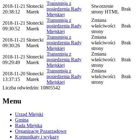
Transmisja z
2018-11-21
Słonecki
Stworzenie
posiedzenia Rady
Brak
20:38:12
Marek
strony HTML
Miejskiej
Transmisja z
Zmiana
2018-11-21
Słonecki
posiedzenia Rady
właściwości
Brak
09:30:52
Marek
Miejskiej
strony
Transmisja z
Zmiana
2018-11-21
Słonecki
posiedzenia Rady
właściwości
Brak
09:30:26
Marek
Miejskiej
strony
Transmisja z
Zmiana
2018-11-21
Słonecki
posiedzenia Rady
właściwości
Brak
09:29:49
Marek
Miejskiej
strony
Transmisja z
Zmiana
2018-11-20
Słonecki
posiedzenia Rady
właściwości
Brak
13:37:15
Marek
Miejskiej
strony
Liczba odwiedzin: 10805542
Menu
Urząd Miejski
Gmina
Rada Miejska
Organizacje Pozarządowe
Komunikaty i wykazy