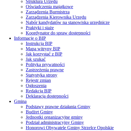
Struktura Urzędu
Oświadczenia majątkowe
Zarządzenia Burmistrza
Zarządzenia Kierownika Urzędu
Nabór kandydatów na stanowiska urzędnicze
Praktyki i staże
Koordynator do spraw dostępności
Informacje o BIP
Instrukcja BIP
Mapa witryny BIP
Jak korzystać z BIP
Jak szukać
Polityka prywatności
Zastrzeżenia prawne
Statystyka strony
Rejestr zmian
Ogłoszenia
Redakcja BIP
Deklaracja dostępności
Gmina
Podstawy prawne działania Gminy
Budżet Gminy
Jednostki organizacyjne gminy
Podział administracyjny Gminy
Honorowi Obywatele Gminy Strzelce Opolskie