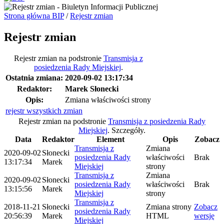
Strona główna BIP
/
Rejestr zmian
Rejestr zmian
Rejestr zmian na podstronie
Transmisja z
posiedzenia Rady Miejskiej
.
Ostatnia zmiana:
2020-09-02 13:17:34
Redaktor:
Marek Słonecki
Opis:
Zmiana właściwości strony
rejestr wszystkich zmian
Rejestr zmian na podstronie
Transmisja z posiedzenia Rady
Miejskiej
.
Szczegóły.
Data
Redaktor
Element
Opis
Zobacz
Transmisja z
Zmiana
2020-09-02
Słonecki
posiedzenia Rady
właściwości
Brak
13:17:34
Marek
Miejskiej
strony
Transmisja z
Zmiana
2020-09-02
Słonecki
posiedzenia Rady
właściwości
Brak
13:15:56
Marek
Miejskiej
strony
Transmisja z
2018-11-21
Słonecki
Zmiana strony
Zobacz
posiedzenia Rady
20:56:39
Marek
HTML
wersję
Miejskiej