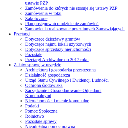
ustawie PZP
Zamówienia do których nie stosuje się ustawy PZP
Zamówienia w toku
Zakończone
Plan postępowań o udzielenie zamówień
Zamowienia realizowane przez innych Zamawiających
Przetargi
Dotyczące dzierżawy gruntów
Dotyczące najmu lokali użytkowych
Dotyczące sprzedaży nieruchomości
Pozostałe
Przetargi Archiwalne do 2017 roku
Załatw sprawę w urzędzie
Architektura i gospodarka przestrzenna
Działalność gospodarcza
Urząd Stanu Cywilnego i Ewidencji Ludności
Ochrona środowiska
Zarządzanie i Gospodarowanie Odpadami
Komunalnymi
Nieruchomości i mienie komunalne
Podatki
Pomoc Społeczna
Rolnictwo
Pozostałe sprawy
Nieodpłatna pomoc prawna