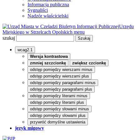
Informacja publiczna
Sygnaliści
Nadzór właścicielski
Biuletyn Informacji Publicznej
Urzędu
Miejskiego w Strzelcach Opolskich
menu
szukaj
wcag2.1
Wersja kontrastowa
zmniej szczcionkę
zwiększ czcionkę
odstęp pomiędzy wierszami minus
odstęp pomiędzy wierszami plus
odstęp pomiędzy paragrafami minus
odstęp pomiędzy paragrafami plus
odstęp pomiędzy literami minus
odstęp pomiędzy literami plus
odstęp pomiędzy słowami minus
odstęp pomiędzy słowami plus
przywróć domyślne ustawienia
język migowy