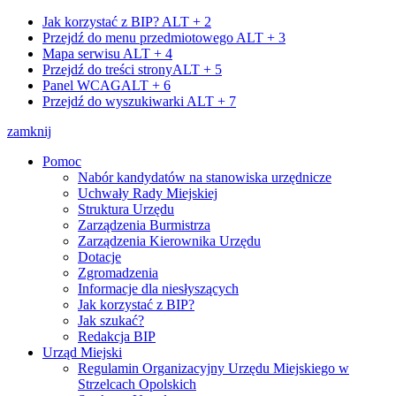
Jak korzystać z BIP?
ALT + 2
Przejdź do menu przedmiotowego
ALT + 3
Mapa serwisu
ALT + 4
Przejdź do treści strony
ALT + 5
Panel WCAG
ALT + 6
Przejdź do wyszukiwarki
ALT + 7
zamknij
Pomoc
Nabór kandydatów na stanowiska urzędnicze
Uchwały Rady Miejskiej
Struktura Urzędu
Zarządzenia Burmistrza
Zarządzenia Kierownika Urzędu
Dotacje
Zgromadzenia
Informacje dla niesłyszących
Jak korzystać z BIP?
Jak szukać?
Redakcja BIP
Urząd Miejski
Regulamin Organizacyjny Urzędu Miejskiego w
Strzelcach Opolskich