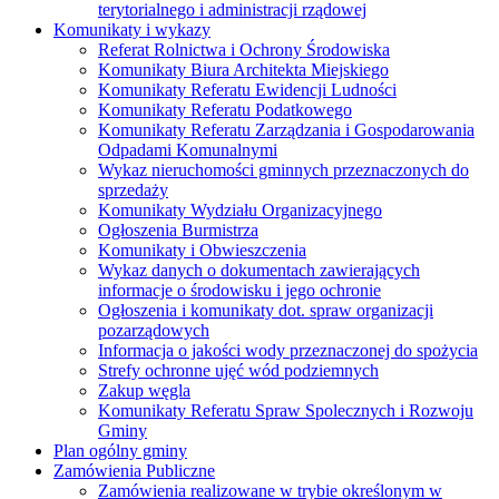
terytorialnego i administracji rządowej
Komunikaty i wykazy
Referat Rolnictwa i Ochrony Środowiska
Komunikaty Biura Architekta Miejskiego
Komunikaty Referatu Ewidencji Ludności
Komunikaty Referatu Podatkowego
Komunikaty Referatu Zarządzania i Gospodarowania
Odpadami Komunalnymi
Wykaz nieruchomości gminnych przeznaczonych do
sprzedaży
Komunikaty Wydziału Organizacyjnego
Ogłoszenia Burmistrza
Komunikaty i Obwieszczenia
Wykaz danych o dokumentach zawierających
informacje o środowisku i jego ochronie
Ogłoszenia i komunikaty dot. spraw organizacji
pozarządowych
Informacja o jakości wody przeznaczonej do spożycia
Strefy ochronne ujęć wód podziemnych
Zakup węgla
Komunikaty Referatu Spraw Spolecznych i Rozwoju
Gminy
Plan ogólny gminy
Zamówienia Publiczne
Zamówienia realizowane w trybie określonym w