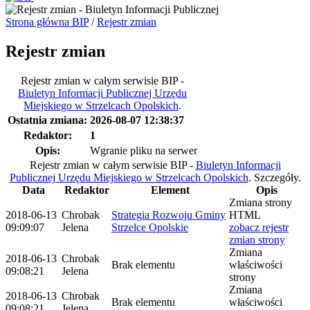
Strona główna BIP
/
Rejestr zmian
Rejestr zmian
Rejestr zmian w całym serwisie BIP -
Biuletyn Informacji Publicznej Urzędu
Miejskiego w Strzelcach Opolskich
.
Ostatnia zmiana:
2026-08-07 12:38:37
Redaktor:
1
Opis:
Wgranie pliku na serwer
Rejestr zmian w całym serwisie BIP -
Biuletyn Informacji
Publicznej Urzędu Miejskiego w Strzelcach Opolskich
.
Szczegóły.
Data
Redaktor
Element
Opis
Zmiana strony
2018-06-13
Chrobak
Strategia Rozwoju Gminy
HTML
09:09:07
Jelena
Strzelce Opolskie
zobacz rejestr
zmian strony
Zmiana
2018-06-13
Chrobak
Brak elementu
właściwości
09:08:21
Jelena
strony
Zmiana
2018-06-13
Chrobak
Brak elementu
właściwości
09:08:21
Jelena