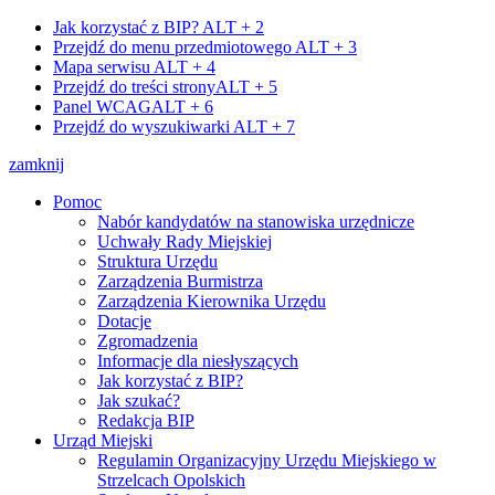
Jak korzystać z BIP?
ALT + 2
Przejdź do menu przedmiotowego
ALT + 3
Mapa serwisu
ALT + 4
Przejdź do treści strony
ALT + 5
Panel WCAG
ALT + 6
Przejdź do wyszukiwarki
ALT + 7
zamknij
Pomoc
Nabór kandydatów na stanowiska urzędnicze
Uchwały Rady Miejskiej
Struktura Urzędu
Zarządzenia Burmistrza
Zarządzenia Kierownika Urzędu
Dotacje
Zgromadzenia
Informacje dla niesłyszących
Jak korzystać z BIP?
Jak szukać?
Redakcja BIP
Urząd Miejski
Regulamin Organizacyjny Urzędu Miejskiego w
Strzelcach Opolskich