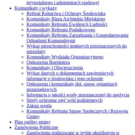
terytorialnego i administracji rządowej
Komunikaty i wykazy
Referat Rolnictwa i Ochrony Środowiska
Komunikaty Biura Architekta Miejskiego
Komunikaty Referatu Ewidencji Ludności
Komunikaty Referatu Podatkowego
Komunikaty Referatu Zarządzania i Gospodarowania
Odpadami Komunalnymi
Wykaz nieruchomości gminnych przeznaczonych do
sprzedaży
Komunikaty Wydziału Organizacyjnego
Ogłoszenia Burmistrza
Komunikaty i Obwieszczenia
Wykaz danych o dokumentach zawierających
informacje o środowisku i jego ochronie
Ogłoszenia i komunikaty dot. spraw organizacji
pozarządowych
Informacja o jakości wody przeznaczonej do spożycia
Strefy ochronne ujęć wód podziemnych
Zakup węgla
Komunikaty Referatu Spraw Spolecznych i Rozwoju
Gminy
Plan ogólny gminy
Zamówienia Publiczne
Zamówienia realizowane w trybie określonym w