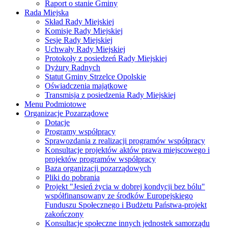
Raport o stanie Gminy
Rada Miejska
Skład Rady Miejskiej
Komisje Rady Miejskiej
Sesje Rady Miejskiej
Uchwały Rady Miejskiej
Protokoły z posiedzeń Rady Miejskiej
Dyżury Radnych
Statut Gminy Strzelce Opolskie
Oświadczenia majątkowe
Transmisja z posiedzenia Rady Miejskiej
Menu Podmiotowe
Organizacje Pozarządowe
Dotacje
Programy współpracy
Sprawozdania z realizacji programów współpracy
Konsultacje projektów aktów prawa miejscowego i
projektów programów współpracy
Baza organizacji pozarządowych
Pliki do pobrania
Projekt "Jesień życia w dobrej kondycji bez bólu"
współfinansowany ze środków Europejskiego
Funduszu Społecznego i Budżetu Państwa-projekt
zakończony
Konsultacje społeczne innych jednostek samorządu