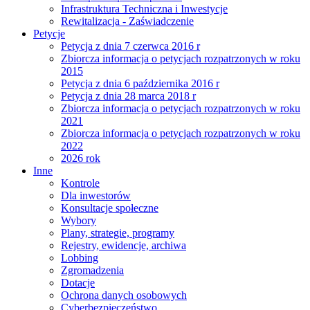
Infrastruktura Techniczna i Inwestycje
Rewitalizacja - Zaświadczenie
Petycje
Petycja z dnia 7 czerwca 2016 r
Zbiorcza informacja o petycjach rozpatrzonych w roku
2015
Petycja z dnia 6 października 2016 r
Petycja z dnia 28 marca 2018 r
Zbiorcza informacja o petycjach rozpatrzonych w roku
2021
Zbiorcza informacja o petycjach rozpatrzonych w roku
2022
2026 rok
Inne
Kontrole
Dla inwestorów
Konsultacje społeczne
Wybory
Plany, strategie, programy
Rejestry, ewidencje, archiwa
Lobbing
Zgromadzenia
Dotacje
Ochrona danych osobowych
Cyberbezpieczeństwo