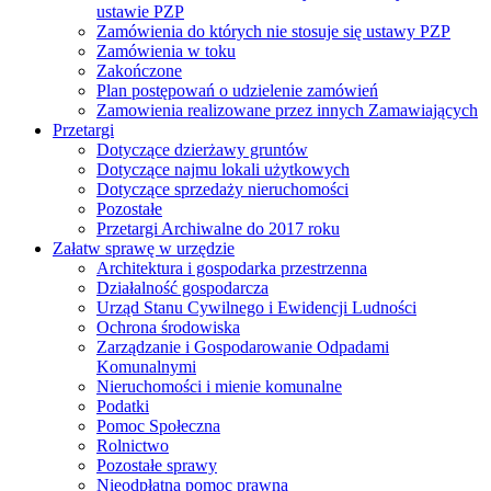
ustawie PZP
Zamówienia do których nie stosuje się ustawy PZP
Zamówienia w toku
Zakończone
Plan postępowań o udzielenie zamówień
Zamowienia realizowane przez innych Zamawiających
Przetargi
Dotyczące dzierżawy gruntów
Dotyczące najmu lokali użytkowych
Dotyczące sprzedaży nieruchomości
Pozostałe
Przetargi Archiwalne do 2017 roku
Załatw sprawę w urzędzie
Architektura i gospodarka przestrzenna
Działalność gospodarcza
Urząd Stanu Cywilnego i Ewidencji Ludności
Ochrona środowiska
Zarządzanie i Gospodarowanie Odpadami
Komunalnymi
Nieruchomości i mienie komunalne
Podatki
Pomoc Społeczna
Rolnictwo
Pozostałe sprawy
Nieodpłatna pomoc prawna