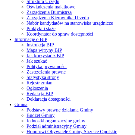
Struktura Urzędu
Oświadczenia majątkowe
Zarządzenia Burmistrza
Zarządzenia Kierownika Urzędu
Nabór kandydatów na stanowiska urzędnicze
Praktyki i staże
Koordynator do spraw dostępności
Informacje o BIP
Instrukcja BIP
Mapa witryny BIP
Jak korzystać z BIP
Jak szukać
Polityka prywatności
Zastrzeżenia prawne
Statystyka strony
Rejestr zmian
Ogłoszenia
Redakcja BIP
Deklaracja dostępności
Gmina
Podstawy prawne działania Gminy
Budżet Gminy
Jednostki organizacyjne gminy
Podział administracyjny Gminy
Honorowi Obywatele Gminy Strzelce Opolskie