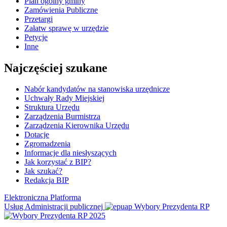
Plan ogólny gminy
Zamówienia Publiczne
Przetargi
Załatw sprawę w urzędzie
Petycje
Inne
Najczęściej szukane
Nabór kandydatów na stanowiska urzędnicze
Uchwały Rady Miejskiej
Struktura Urzędu
Zarządzenia Burmistrza
Zarządzenia Kierownika Urzędu
Dotacje
Zgromadzenia
Informacje dla niesłyszących
Jak korzystać z BIP?
Jak szukać?
Redakcja BIP
Elektroniczna Platforma
Usług Administracji publicznej
Wybory Prezydenta RP