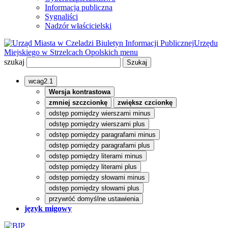
Informacja publiczna
Sygnaliści
Nadzór właścicielski
Biuletyn Informacji Publicznej
Urzędu
Miejskiego w Strzelcach Opolskich
menu
szukaj
wcag2.1
Wersja kontrastowa
zmniej szczcionkę
zwiększ czcionkę
odstęp pomiędzy wierszami minus
odstęp pomiędzy wierszami plus
odstęp pomiędzy paragrafami minus
odstęp pomiędzy paragrafami plus
odstęp pomiędzy literami minus
odstęp pomiędzy literami plus
odstęp pomiędzy słowami minus
odstęp pomiędzy słowami plus
przywróć domyślne ustawienia
język migowy