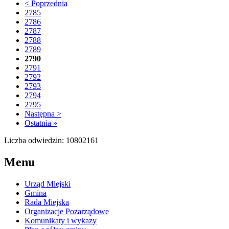
< Poprzednia
2785
2786
2787
2788
2789
2790
2791
2792
2793
2794
2795
Następna >
Ostatnia »
Liczba odwiedzin: 10802161
Menu
Urząd Miejski
Gmina
Rada Miejska
Organizacje Pozarządowe
Komunikaty i wykazy