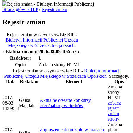
Strona główna BIP
/
Rejestr zmian
Rejestr zmian
Rejestr zmian w całym serwisie BIP -
Biuletyn Informacji Publicznej Urzędu
Miejskiego w Strzelcach Opolskich
.
Ostatnia zmiana:
2026-08-05 10:52:25
Redaktor:
1
Opis:
Zmiana strony HTML
Rejestr zmian w całym serwisie BIP -
Biuletyn Informacji
Publicznej Urzędu Miejskiego w Strzelcach Opolskich
.
Szczegóły.
Data
Redaktor
Element
Opis
Zmiana
strony
2017-
HTML
Gałka
Aktualne otwarte konkursy
08-03
zobacz
Magdalena
ofert/nabory wniosków
13:09:44
rejestr
zmian
strony
Zmiana
2017-
Zaproszenie do udziału w pracach
pliku
Gałka