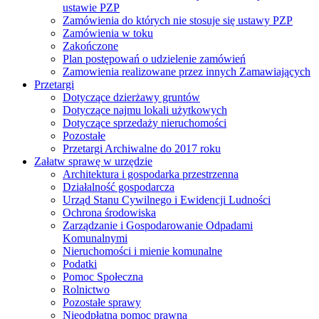
ustawie PZP
Zamówienia do których nie stosuje się ustawy PZP
Zamówienia w toku
Zakończone
Plan postępowań o udzielenie zamówień
Zamowienia realizowane przez innych Zamawiających
Przetargi
Dotyczące dzierżawy gruntów
Dotyczące najmu lokali użytkowych
Dotyczące sprzedaży nieruchomości
Pozostałe
Przetargi Archiwalne do 2017 roku
Załatw sprawę w urzędzie
Architektura i gospodarka przestrzenna
Działalność gospodarcza
Urząd Stanu Cywilnego i Ewidencji Ludności
Ochrona środowiska
Zarządzanie i Gospodarowanie Odpadami
Komunalnymi
Nieruchomości i mienie komunalne
Podatki
Pomoc Społeczna
Rolnictwo
Pozostałe sprawy
Nieodpłatna pomoc prawna