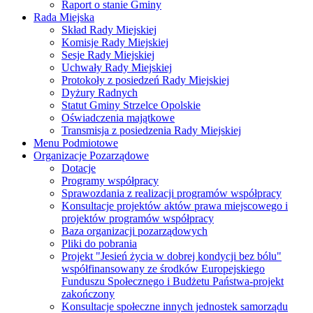
Raport o stanie Gminy
Rada Miejska
Skład Rady Miejskiej
Komisje Rady Miejskiej
Sesje Rady Miejskiej
Uchwały Rady Miejskiej
Protokoły z posiedzeń Rady Miejskiej
Dyżury Radnych
Statut Gminy Strzelce Opolskie
Oświadczenia majątkowe
Transmisja z posiedzenia Rady Miejskiej
Menu Podmiotowe
Organizacje Pozarządowe
Dotacje
Programy współpracy
Sprawozdania z realizacji programów współpracy
Konsultacje projektów aktów prawa miejscowego i
projektów programów współpracy
Baza organizacji pozarządowych
Pliki do pobrania
Projekt "Jesień życia w dobrej kondycji bez bólu"
współfinansowany ze środków Europejskiego
Funduszu Społecznego i Budżetu Państwa-projekt
zakończony
Konsultacje społeczne innych jednostek samorządu