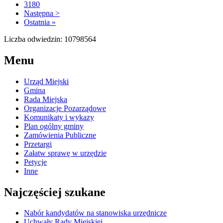
3180
Następna >
Ostatnia »
Liczba odwiedzin: 10798564
Menu
Urząd Miejski
Gmina
Rada Miejska
Organizacje Pozarządowe
Komunikaty i wykazy
Plan ogólny gminy
Zamówienia Publiczne
Przetargi
Załatw sprawę w urzędzie
Petycje
Inne
Najczęściej szukane
Nabór kandydatów na stanowiska urzędnicze
Uchwały Rady Miejskiej