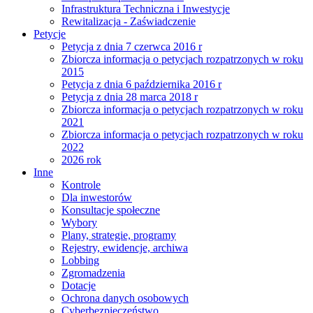
Infrastruktura Techniczna i Inwestycje
Rewitalizacja - Zaświadczenie
Petycje
Petycja z dnia 7 czerwca 2016 r
Zbiorcza informacja o petycjach rozpatrzonych w roku
2015
Petycja z dnia 6 października 2016 r
Petycja z dnia 28 marca 2018 r
Zbiorcza informacja o petycjach rozpatrzonych w roku
2021
Zbiorcza informacja o petycjach rozpatrzonych w roku
2022
2026 rok
Inne
Kontrole
Dla inwestorów
Konsultacje społeczne
Wybory
Plany, strategie, programy
Rejestry, ewidencje, archiwa
Lobbing
Zgromadzenia
Dotacje
Ochrona danych osobowych
Cyberbezpieczeństwo