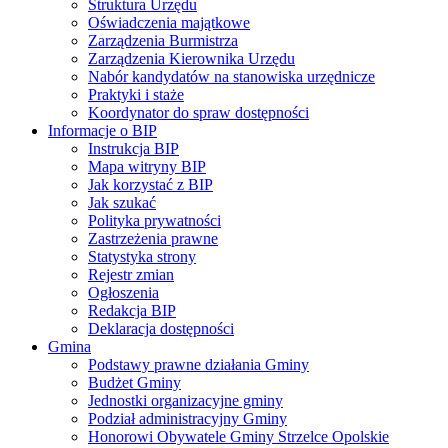
Struktura Urzędu
Oświadczenia majątkowe
Zarządzenia Burmistrza
Zarządzenia Kierownika Urzędu
Nabór kandydatów na stanowiska urzędnicze
Praktyki i staże
Koordynator do spraw dostępności
Informacje o BIP
Instrukcja BIP
Mapa witryny BIP
Jak korzystać z BIP
Jak szukać
Polityka prywatności
Zastrzeżenia prawne
Statystyka strony
Rejestr zmian
Ogłoszenia
Redakcja BIP
Deklaracja dostępności
Gmina
Podstawy prawne działania Gminy
Budżet Gminy
Jednostki organizacyjne gminy
Podział administracyjny Gminy
Honorowi Obywatele Gminy Strzelce Opolskie