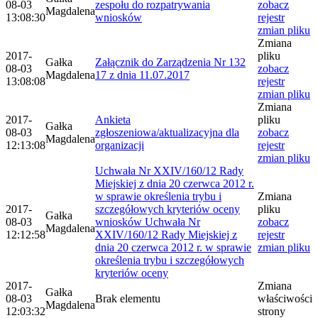
08-03
zespołu do rozpatrywania
zobacz
Magdalena
13:08:30
wniosków
rejestr
zmian pliku
Zmiana
2017-
pliku
Gałka
Załącznik do Zarządzenia Nr 132
08-03
zobacz
Magdalena
17 z dnia 11.07.2017
13:08:08
rejestr
zmian pliku
Zmiana
2017-
Ankieta
pliku
Gałka
08-03
zgłoszeniowa/aktualizacyjna dla
zobacz
Magdalena
12:13:08
organizacji
rejestr
zmian pliku
Uchwała Nr XXIV/160/12 Rady
Miejskiej z dnia 20 czerwca 2012 r.
w sprawie określenia trybu i
Zmiana
2017-
szczegółowych kryteriów oceny
pliku
Gałka
08-03
wniosków Uchwała Nr
zobacz
Magdalena
12:12:58
XXIV/160/12 Rady Miejskiej z
rejestr
dnia 20 czerwca 2012 r. w sprawie
zmian pliku
określenia trybu i szczegółowych
kryteriów oceny
2017-
Zmiana
Gałka
08-03
Brak elementu
właściwości
Magdalena
12:03:32
strony