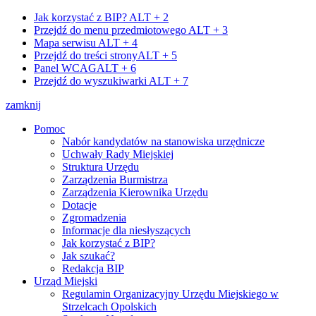
Jak korzystać z BIP?
ALT + 2
Przejdź do menu przedmiotowego
ALT + 3
Mapa serwisu
ALT + 4
Przejdź do treści strony
ALT + 5
Panel WCAG
ALT + 6
Przejdź do wyszukiwarki
ALT + 7
zamknij
Pomoc
Nabór kandydatów na stanowiska urzędnicze
Uchwały Rady Miejskiej
Struktura Urzędu
Zarządzenia Burmistrza
Zarządzenia Kierownika Urzędu
Dotacje
Zgromadzenia
Informacje dla niesłyszących
Jak korzystać z BIP?
Jak szukać?
Redakcja BIP
Urząd Miejski
Regulamin Organizacyjny Urzędu Miejskiego w
Strzelcach Opolskich