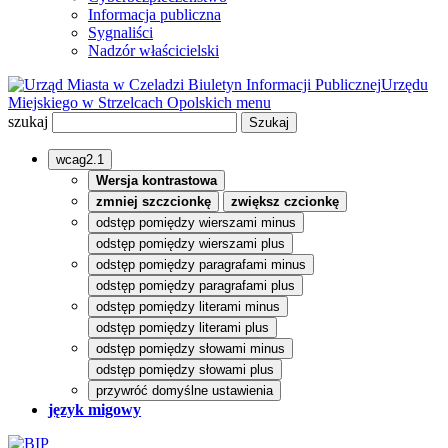
Informacja publiczna
Sygnaliści
Nadzór właścicielski
Biuletyn Informacji Publicznej
Urzędu
Miejskiego w Strzelcach Opolskich
menu
szukaj
wcag2.1
Wersja kontrastowa
zmniej szczcionkę
zwiększ czcionkę
odstęp pomiędzy wierszami minus
odstęp pomiędzy wierszami plus
odstęp pomiędzy paragrafami minus
odstęp pomiędzy paragrafami plus
odstęp pomiędzy literami minus
odstęp pomiędzy literami plus
odstęp pomiędzy słowami minus
odstęp pomiędzy słowami plus
przywróć domyślne ustawienia
język migowy