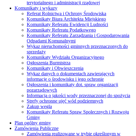
terytorialnego i administracji rządowej
Komunikaty i wykazy
Referat Rolnictwa i Ochrony Środowiska
Komunikaty Biura Architekta Miejskiego
Komunikaty Referatu Ewidencji Ludności
Komunikaty Referatu Podatkowego
Komunikaty Referatu Zarządzania i Gospodarowania
Odpadami Komunalnymi
Wykaz nieruchomości gminnych przeznaczonych do
sprzedaży
Komunikaty Wydziału Organizacyjnego
Ogłoszenia Burmistrza
Komunikaty i Obwieszczenia
Wykaz danych o dokumentach zawierających
informacje o środowisku i jego ochronie
Ogłoszenia i komunikaty dot. spraw organizacji
pozarządowych
Informacja o jakości wody przeznaczonej do spożycia
Strefy ochronne ujęć wód podziemnych
Zakup węgla
Komunikaty Referatu Spraw Spolecznych i Rozwoju
Gminy
Plan ogólny gminy
Zamówienia Publiczne
Zamówienia realizowane w trybie określonym w