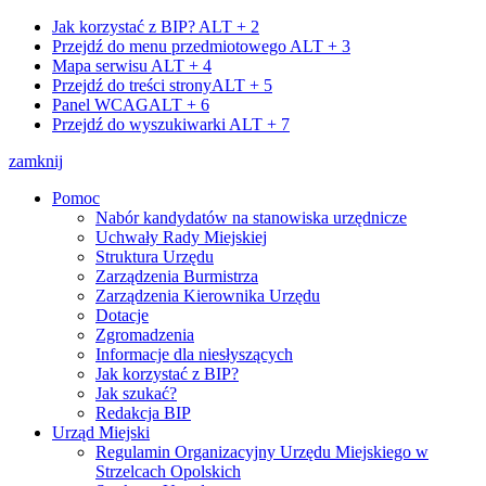
Jak korzystać z BIP?
ALT + 2
Przejdź do menu przedmiotowego
ALT + 3
Mapa serwisu
ALT + 4
Przejdź do treści strony
ALT + 5
Panel WCAG
ALT + 6
Przejdź do wyszukiwarki
ALT + 7
zamknij
Pomoc
Nabór kandydatów na stanowiska urzędnicze
Uchwały Rady Miejskiej
Struktura Urzędu
Zarządzenia Burmistrza
Zarządzenia Kierownika Urzędu
Dotacje
Zgromadzenia
Informacje dla niesłyszących
Jak korzystać z BIP?
Jak szukać?
Redakcja BIP
Urząd Miejski
Regulamin Organizacyjny Urzędu Miejskiego w
Strzelcach Opolskich