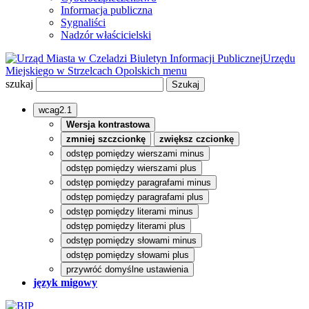
Informacja publiczna
Sygnaliści
Nadzór właścicielski
Biuletyn Informacji Publicznej
Urzędu
Miejskiego w Strzelcach Opolskich
menu
szukaj
wcag2.1
Wersja kontrastowa
zmniej szczcionkę
zwiększ czcionkę
odstęp pomiędzy wierszami minus
odstęp pomiędzy wierszami plus
odstęp pomiędzy paragrafami minus
odstęp pomiędzy paragrafami plus
odstęp pomiędzy literami minus
odstęp pomiędzy literami plus
odstęp pomiędzy słowami minus
odstęp pomiędzy słowami plus
przywróć domyślne ustawienia
język migowy