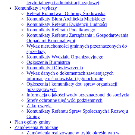
terytorialnego i administracji rządowej
Komunikaty i wykazy
Referat Rolnictwa i Ochrony Środowiska
Komunikaty Biura Architekta Miejskiego
Komunikaty Referatu Ewidencji Ludności
Komunikaty Referatu Podatkowego
Komunikaty Referatu Zarządzania i Gospodarowania
Odpadami Komunalnymi
Wykaz nieruchomości gminnych przeznaczonych do
sprzedaży
Komunikaty Wydziału Organizacyjnego
Ogłoszenia Burmistrza
Komunikaty i Obwieszczenia
Wykaz danych o dokumentach zawierających
informacje o środowisku i jego ochronie
Ogłoszenia i komunikaty dot. spraw organizacji
pozarządowych
Informacja o jakości wody przeznaczonej do spożycia
Strefy ochronne ujęć wód podziemnych
Zakup węgla
Komunikaty Referatu Spraw Spolecznych i Rozwoju
Gminy
Plan ogólny gminy
Zamówienia Publiczne
Zamówienia realizowane w trybie określonym w