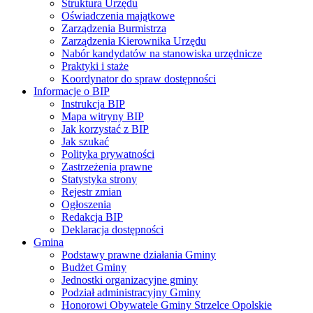
Struktura Urzędu
Oświadczenia majątkowe
Zarządzenia Burmistrza
Zarządzenia Kierownika Urzędu
Nabór kandydatów na stanowiska urzędnicze
Praktyki i staże
Koordynator do spraw dostępności
Informacje o BIP
Instrukcja BIP
Mapa witryny BIP
Jak korzystać z BIP
Jak szukać
Polityka prywatności
Zastrzeżenia prawne
Statystyka strony
Rejestr zmian
Ogłoszenia
Redakcja BIP
Deklaracja dostępności
Gmina
Podstawy prawne działania Gminy
Budżet Gminy
Jednostki organizacyjne gminy
Podział administracyjny Gminy
Honorowi Obywatele Gminy Strzelce Opolskie