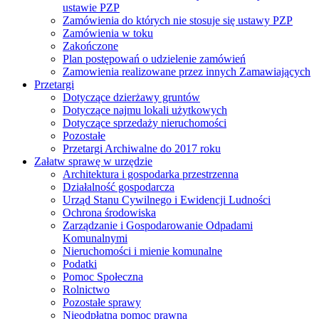
ustawie PZP
Zamówienia do których nie stosuje się ustawy PZP
Zamówienia w toku
Zakończone
Plan postępowań o udzielenie zamówień
Zamowienia realizowane przez innych Zamawiających
Przetargi
Dotyczące dzierżawy gruntów
Dotyczące najmu lokali użytkowych
Dotyczące sprzedaży nieruchomości
Pozostałe
Przetargi Archiwalne do 2017 roku
Załatw sprawę w urzędzie
Architektura i gospodarka przestrzenna
Działalność gospodarcza
Urząd Stanu Cywilnego i Ewidencji Ludności
Ochrona środowiska
Zarządzanie i Gospodarowanie Odpadami
Komunalnymi
Nieruchomości i mienie komunalne
Podatki
Pomoc Społeczna
Rolnictwo
Pozostałe sprawy
Nieodpłatna pomoc prawna