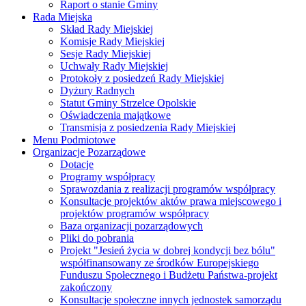
Raport o stanie Gminy
Rada Miejska
Skład Rady Miejskiej
Komisje Rady Miejskiej
Sesje Rady Miejskiej
Uchwały Rady Miejskiej
Protokoły z posiedzeń Rady Miejskiej
Dyżury Radnych
Statut Gminy Strzelce Opolskie
Oświadczenia majątkowe
Transmisja z posiedzenia Rady Miejskiej
Menu Podmiotowe
Organizacje Pozarządowe
Dotacje
Programy współpracy
Sprawozdania z realizacji programów współpracy
Konsultacje projektów aktów prawa miejscowego i
projektów programów współpracy
Baza organizacji pozarządowych
Pliki do pobrania
Projekt "Jesień życia w dobrej kondycji bez bólu"
współfinansowany ze środków Europejskiego
Funduszu Społecznego i Budżetu Państwa-projekt
zakończony
Konsultacje społeczne innych jednostek samorządu