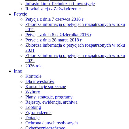
Infrastruktura Techniczna i Inwestycje
Rewitalizacja - Zaświadczenie
Petycje
Petycja z dnia 7 czerwca 2016 r
Zbiorcza informacja o petycjach rozpatrzonych w roku
2015
Petycja z dnia 6 października 2016 r
Petycja z dnia 28 marca 2018 r
Zbiorcza informacja o petycjach rozpatrzonych w roku
2021
Zbiorcza informacja o petycjach rozpatrzonych w roku
2022
2026 rok
Inne
Kontrole
Dla inwestorów
Konsultacje społeczne
Wybory
Plany, strategie, programy
Rejestry, ewidencje, archiwa
Lobbing
Zgromadzenia
Dotacje
Ochrona danych osobowych
Cyberbezpieczeństwo