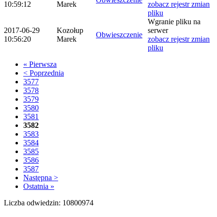
10:59:12
Marek
zobacz rejestr zmian
pliku
Wgranie pliku na
2017-06-29
Kozołup
serwer
Obwieszczenie
10:56:20
Marek
zobacz rejestr zmian
pliku
« Pierwsza
< Poprzednia
3577
3578
3579
3580
3581
3582
3583
3584
3585
3586
3587
Następna >
Ostatnia »
Liczba odwiedzin: 10800974