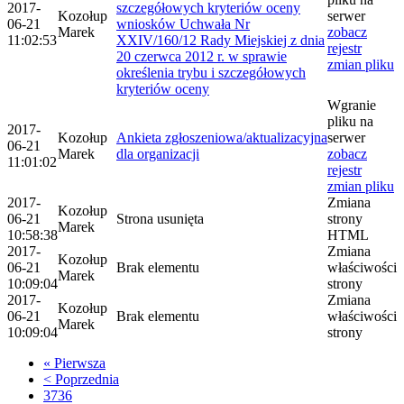
2017-
szczegółowych kryteriów oceny
Kozołup
serwer
06-21
wniosków Uchwała Nr
Marek
zobacz
11:02:53
XXIV/160/12 Rady Miejskiej z dnia
rejestr
20 czerwca 2012 r. w sprawie
zmian pliku
określenia trybu i szczegółowych
kryteriów oceny
Wgranie
pliku na
2017-
Kozołup
Ankieta zgłoszeniowa/aktualizacyjna
serwer
06-21
Marek
dla organizacji
zobacz
11:01:02
rejestr
zmian pliku
2017-
Zmiana
Kozołup
06-21
Strona usunięta
strony
Marek
10:58:38
HTML
2017-
Zmiana
Kozołup
06-21
Brak elementu
właściwości
Marek
10:09:04
strony
2017-
Zmiana
Kozołup
06-21
Brak elementu
właściwości
Marek
10:09:04
strony
« Pierwsza
< Poprzednia
3736