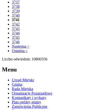
3737
3738
3739
3740
3741
3742
3743
3744
3745
3746
Następna >
Ostatnia »
Liczba odwiedzin: 10800356
Menu
Urząd Miejski
Gmina
Rada Miejska
Organizacje Pozarządowe
Komunikaty i wykazy
Plan ogólny gminy
Zamówienia Publiczne