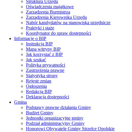
Struktura Urzędu
Oświadczenia majątkowe
Zarządzenia Burmistrza
Zarządzenia Kierownika Urzędu
Nabór kandydatów na stanowiska urzędnicze
Praktyki i staże
Koordynator do spraw dostępności
Informacje o BIP
Instrukcja BIP
Mapa witryny BIP
Jak korzystać z BIP
Jak szukać
Polityka prywatności
Zastrzeżenia prawne
Statystyka strony
Rejestr zmian
Ogłoszenia
Redakcja BIP
Deklaracja dostępności
Gmina
Podstawy prawne działania Gminy
Budżet Gminy
Jednostki organizacyjne gminy
Podział administracyjny Gminy
Honorowi Obywatele Gminy Strzelce Opolskie