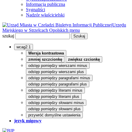
Informacja publiczna
Sygnaliści
Nadzór właścicielski
Biuletyn Informacji Publicznej
Urzędu
Miejskiego w Strzelcach Opolskich
menu
szukaj
wcag2.1
Wersja kontrastowa
zmniej szczcionkę
zwiększ czcionkę
odstęp pomiędzy wierszami minus
odstęp pomiędzy wierszami plus
odstęp pomiędzy paragrafami minus
odstęp pomiędzy paragrafami plus
odstęp pomiędzy literami minus
odstęp pomiędzy literami plus
odstęp pomiędzy słowami minus
odstęp pomiędzy słowami plus
przywróć domyślne ustawienia
język migowy