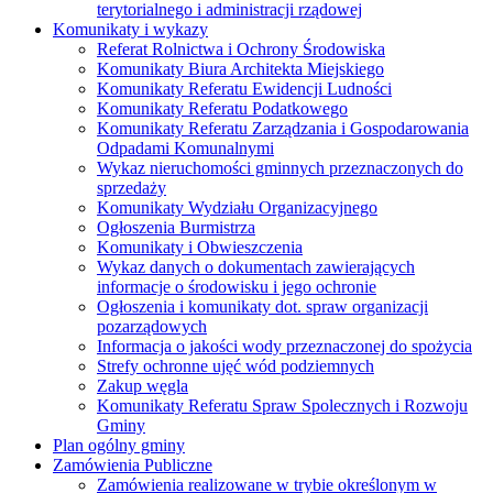
terytorialnego i administracji rządowej
Komunikaty i wykazy
Referat Rolnictwa i Ochrony Środowiska
Komunikaty Biura Architekta Miejskiego
Komunikaty Referatu Ewidencji Ludności
Komunikaty Referatu Podatkowego
Komunikaty Referatu Zarządzania i Gospodarowania
Odpadami Komunalnymi
Wykaz nieruchomości gminnych przeznaczonych do
sprzedaży
Komunikaty Wydziału Organizacyjnego
Ogłoszenia Burmistrza
Komunikaty i Obwieszczenia
Wykaz danych o dokumentach zawierających
informacje o środowisku i jego ochronie
Ogłoszenia i komunikaty dot. spraw organizacji
pozarządowych
Informacja o jakości wody przeznaczonej do spożycia
Strefy ochronne ujęć wód podziemnych
Zakup węgla
Komunikaty Referatu Spraw Spolecznych i Rozwoju
Gminy
Plan ogólny gminy
Zamówienia Publiczne
Zamówienia realizowane w trybie określonym w