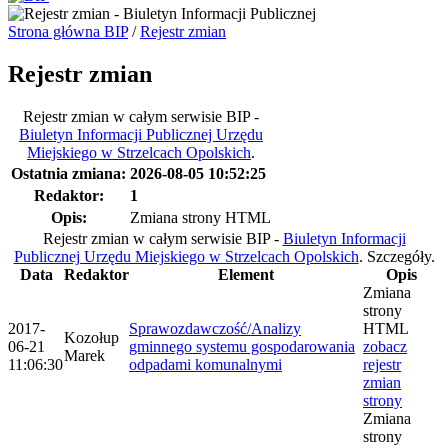
Strona główna BIP
/
Rejestr zmian
Rejestr zmian
Rejestr zmian w całym serwisie BIP -
Biuletyn Informacji Publicznej Urzędu
Miejskiego w Strzelcach Opolskich
.
Ostatnia zmiana:
2026-08-05 10:52:25
Redaktor:
1
Opis:
Zmiana strony HTML
Rejestr zmian w całym serwisie BIP -
Biuletyn Informacji
Publicznej Urzędu Miejskiego w Strzelcach Opolskich
.
Szczegóły.
Data
Redaktor
Element
Opis
Zmiana
strony
2017-
Sprawozdawczość/Analizy
HTML
Kozołup
06-21
gminnego systemu gospodarowania
zobacz
Marek
11:06:30
odpadami komunalnymi
rejestr
zmian
strony
Zmiana
strony