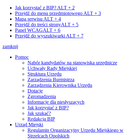
Jak korzystać z BIP?
ALT + 2
Przejdź do menu przedmiotowego
ALT + 3
Mapa serwisu
ALT + 4
Przejdź do treści strony
ALT + 5
Panel WCAG
ALT + 6
Przejdź do wyszukiwarki
ALT + 7
zamknij
Pomoc
Nabór kandydatów na stanowiska urzędnicze
Uchwały Rady Miejskiej
Struktura Urzędu
Zarządzenia Burmistrza
Zarządzenia Kierownika Urzędu
Dotacje
Zgromadzenia
Informacje dla niesłyszących
Jak korzystać z BIP?
Jak szukać?
Redakcja BIP
Urząd Miejski
Regulamin Organizacyjny Urzędu Miejskiego w
Strzelcach Opolskich