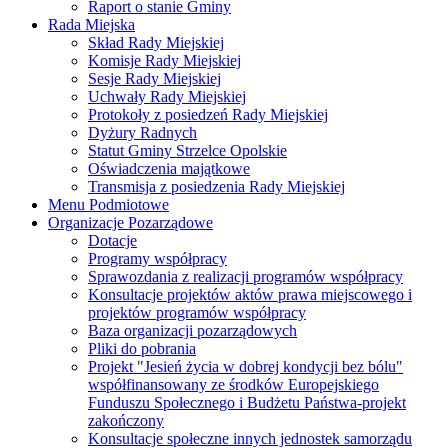
Raport o stanie Gminy
Rada Miejska
Skład Rady Miejskiej
Komisje Rady Miejskiej
Sesje Rady Miejskiej
Uchwały Rady Miejskiej
Protokoły z posiedzeń Rady Miejskiej
Dyżury Radnych
Statut Gminy Strzelce Opolskie
Oświadczenia majątkowe
Transmisja z posiedzenia Rady Miejskiej
Menu Podmiotowe
Organizacje Pozarządowe
Dotacje
Programy współpracy
Sprawozdania z realizacji programów współpracy
Konsultacje projektów aktów prawa miejscowego i
projektów programów współpracy
Baza organizacji pozarządowych
Pliki do pobrania
Projekt "Jesień życia w dobrej kondycji bez bólu"
współfinansowany ze środków Europejskiego
Funduszu Społecznego i Budżetu Państwa-projekt
zakończony
Konsultacje społeczne innych jednostek samorządu