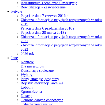
Infrastruktura Techniczna i Inwestycje
Rewitalizacja - Zaświadczenie
Petycje
Petycja z dnia 7 czerwca 2016 r
Zbiorcza informacja o petycjach rozpatrzonych w roku
2015
Petycja z dnia 6 października 2016 r
Petycja z dnia 28 marca 2018 r
Zbiorcza informacja o petycjach rozpatrzonych w roku
2021
Zbiorcza informacja o petycjach rozpatrzonych w roku
2022
2026 rok
Inne
Kontrole
Dla inwestorów
Konsultacje społeczne
Wybory
Plany, strategie, programy
Rejestry, ewidencje, archiwa
Lobbing
Zgromadzenia
Dotacje
Ochrona danych osobowych
Cyberbezpieczeństwo