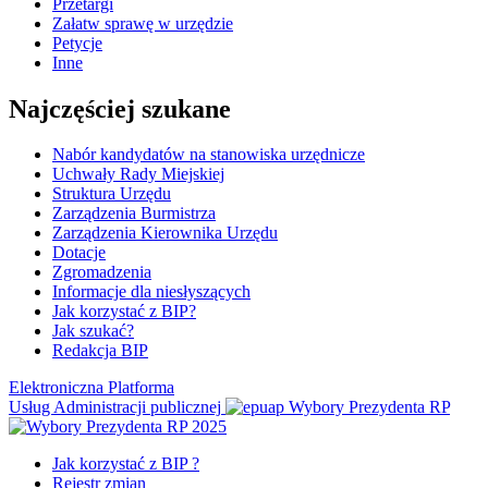
Przetargi
Załatw sprawę w urzędzie
Petycje
Inne
Najczęściej szukane
Nabór kandydatów na stanowiska urzędnicze
Uchwały Rady Miejskiej
Struktura Urzędu
Zarządzenia Burmistrza
Zarządzenia Kierownika Urzędu
Dotacje
Zgromadzenia
Informacje dla niesłyszących
Jak korzystać z BIP?
Jak szukać?
Redakcja BIP
Elektroniczna Platforma
Usług Administracji publicznej
Wybory Prezydenta RP
Jak korzystać z BIP ?
Rejestr zmian