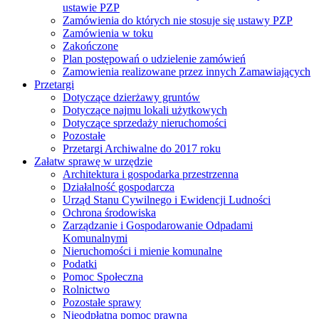
ustawie PZP
Zamówienia do których nie stosuje się ustawy PZP
Zamówienia w toku
Zakończone
Plan postępowań o udzielenie zamówień
Zamowienia realizowane przez innych Zamawiających
Przetargi
Dotyczące dzierżawy gruntów
Dotyczące najmu lokali użytkowych
Dotyczące sprzedaży nieruchomości
Pozostałe
Przetargi Archiwalne do 2017 roku
Załatw sprawę w urzędzie
Architektura i gospodarka przestrzenna
Działalność gospodarcza
Urząd Stanu Cywilnego i Ewidencji Ludności
Ochrona środowiska
Zarządzanie i Gospodarowanie Odpadami
Komunalnymi
Nieruchomości i mienie komunalne
Podatki
Pomoc Społeczna
Rolnictwo
Pozostałe sprawy
Nieodpłatna pomoc prawna