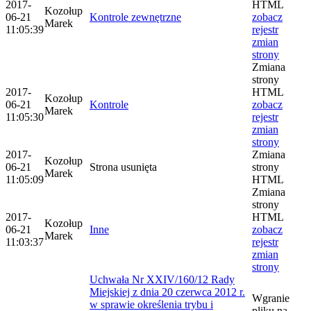
2017-
HTML
Kozołup
06-21
Kontrole zewnętrzne
zobacz
Marek
11:05:39
rejestr
zmian
strony
Zmiana
strony
2017-
HTML
Kozołup
06-21
Kontrole
zobacz
Marek
11:05:30
rejestr
zmian
strony
2017-
Zmiana
Kozołup
06-21
Strona usunięta
strony
Marek
11:05:09
HTML
Zmiana
strony
2017-
HTML
Kozołup
06-21
Inne
zobacz
Marek
11:03:37
rejestr
zmian
strony
Uchwała Nr XXIV/160/12 Rady
Miejskiej z dnia 20 czerwca 2012 r.
Wgranie
w sprawie określenia trybu i
pliku na