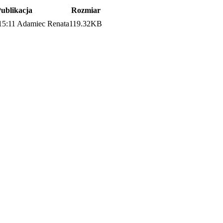
ublikacja
Rozmiar
15:11
Adamiec Renata
119.32KB