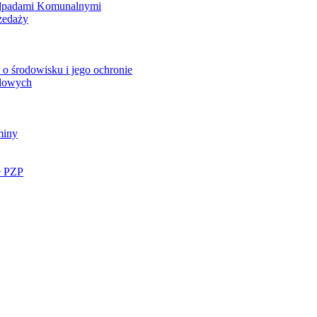
Odpadami Komunalnymi
zedaży
o środowisku i jego ochronie
ądowych
miny
e PZP