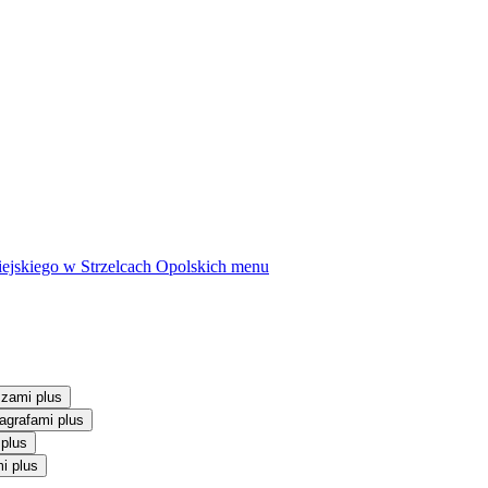
ejskiego w Strzelcach Opolskich
menu
szami plus
agrafami plus
 plus
i plus