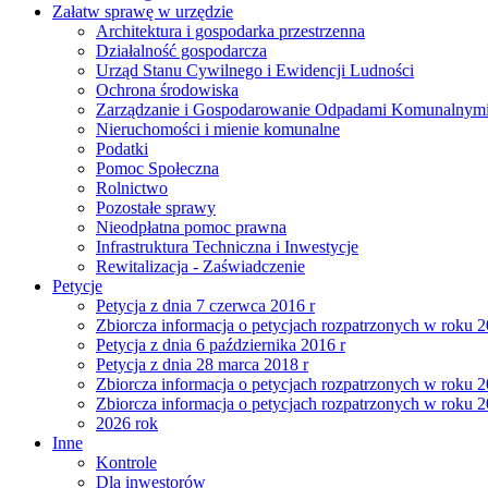
Załatw sprawę w urzędzie
Architektura i gospodarka przestrzenna
Działalność gospodarcza
Urząd Stanu Cywilnego i Ewidencji Ludności
Ochrona środowiska
Zarządzanie i Gospodarowanie Odpadami Komunalnym
Nieruchomości i mienie komunalne
Podatki
Pomoc Społeczna
Rolnictwo
Pozostałe sprawy
Nieodpłatna pomoc prawna
Infrastruktura Techniczna i Inwestycje
Rewitalizacja - Zaświadczenie
Petycje
Petycja z dnia 7 czerwca 2016 r
Zbiorcza informacja o petycjach rozpatrzonych w roku 
Petycja z dnia 6 października 2016 r
Petycja z dnia 28 marca 2018 r
Zbiorcza informacja o petycjach rozpatrzonych w roku 
Zbiorcza informacja o petycjach rozpatrzonych w roku 
2026 rok
Inne
Kontrole
Dla inwestorów