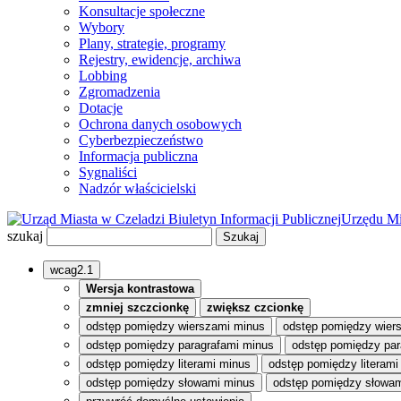
Konsultacje społeczne
Wybory
Plany, strategie, programy
Rejestry, ewidencje, archiwa
Lobbing
Zgromadzenia
Dotacje
Ochrona danych osobowych
Cyberbezpieczeństwo
Informacja publiczna
Sygnaliści
Nadzór właścicielski
Biuletyn Informacji Publicznej
Urzędu Mi
szukaj
wcag2.1
Wersja kontrastowa
zmniej szczcionkę
zwiększ czcionkę
odstęp pomiędzy wierszami minus
odstęp pomiędzy wier
odstęp pomiędzy paragrafami minus
odstęp pomiędzy par
odstęp pomiędzy literami minus
odstęp pomiędzy literami
odstęp pomiędzy słowami minus
odstęp pomiędzy słowam