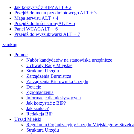
Jak korzystać z BIP?
ALT + 2
Przejdź do menu przedmiotowego
ALT + 3
Mapa serwisu
ALT + 4
Przejdź do treści strony
ALT + 5
Panel WCAG
ALT + 6
Przejdź do wyszukiwarki
ALT + 7
zamknij
Pomoc
Nabór kandydatów na stanowiska urzędnicze
Uchwały Rady Miejskiej
Struktura Urzędu
Zarządzenia Burmistrza
Zarządzenia Kierownika Urzędu
Dotacje
Zgromadzenia
Informacje dla niesłyszących
Jak korzystać z BIP?
Jak szukać?
Redakcja BIP
Urząd Miejski
Regulamin Organizacyjny Urzędu Miejskiego w Strzelc
Struktura Urzędu