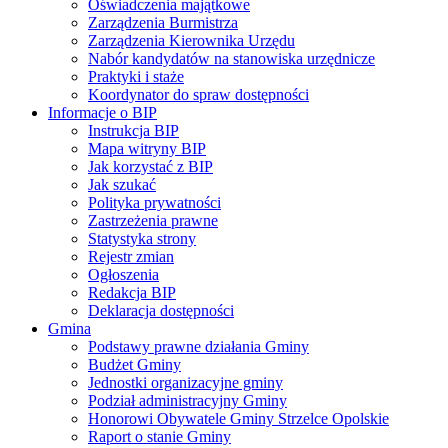
Oświadczenia majątkowe
Zarządzenia Burmistrza
Zarządzenia Kierownika Urzędu
Nabór kandydatów na stanowiska urzędnicze
Praktyki i staże
Koordynator do spraw dostępności
Informacje o BIP
Instrukcja BIP
Mapa witryny BIP
Jak korzystać z BIP
Jak szukać
Polityka prywatności
Zastrzeżenia prawne
Statystyka strony
Rejestr zmian
Ogłoszenia
Redakcja BIP
Deklaracja dostępności
Gmina
Podstawy prawne działania Gminy
Budżet Gminy
Jednostki organizacyjne gminy
Podział administracyjny Gminy
Honorowi Obywatele Gminy Strzelce Opolskie
Raport o stanie Gminy