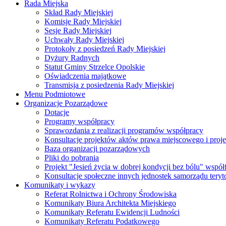
Rada Miejska
Skład Rady Miejskiej
Komisje Rady Miejskiej
Sesje Rady Miejskiej
Uchwały Rady Miejskiej
Protokoły z posiedzeń Rady Miejskiej
Dyżury Radnych
Statut Gminy Strzelce Opolskie
Oświadczenia majątkowe
Transmisja z posiedzenia Rady Miejskiej
Menu Podmiotowe
Organizacje Pozarządowe
Dotacje
Programy współpracy
Sprawozdania z realizacji programów współpracy
Konsultacje projektów aktów prawa miejscowego i pro
Baza organizacji pozarządowych
Pliki do pobrania
Projekt "Jesień życia w dobrej kondycji bez bólu" wsp
Konsultacje społeczne innych jednostek samorządu teryto
Komunikaty i wykazy
Referat Rolnictwa i Ochrony Środowiska
Komunikaty Biura Architekta Miejskiego
Komunikaty Referatu Ewidencji Ludności
Komunikaty Referatu Podatkowego