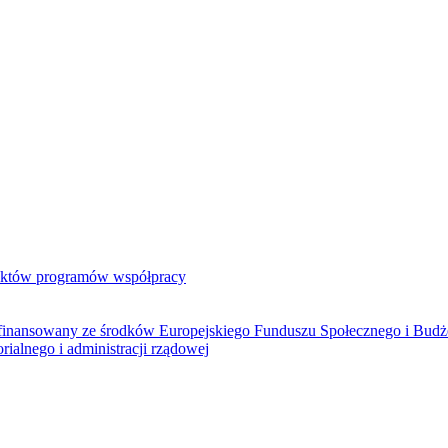
jektów programów współpracy
ółfinansowany ze środków Europejskiego Funduszu Społecznego i Bud
rialnego i administracji rządowej