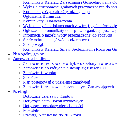
Komunikaty Referatu Zarządzania i Gospodarowania 
Wykaz nieruchomości gminnych przeznaczonych do spr
Komunikaty Wydziału Organizacyjnego
Ogłoszenia Burmistrza
Komunikaty i Obwieszczenia
Wykaz danych o dokumentach zawierających informacje 
Ogłoszenia i komunikaty dot. spraw organizacji pozarz
Informacja o jakości wody przeznaczonej do spożycia
Strefy ochronne ujęć wód podziemnych
Zakup węgla
Komunikaty Referatu Spraw Spolecznych i Rozwoju G
Plan ogólny gminy
Zamówienia Publiczne
Zamówienia realizowane w trybie określonym w ustawi
Zamówienia do których nie stosuje się ustawy PZP
Zamówienia w toku
Zakończone
Plan postępowań o udzielenie zamówień
Zamowienia realizowane przez innych Zamawiających
Przetargi
Dotyczące dzierżawy gruntów
Dotyczące najmu lokali użytkowych
Dotyczące sprzedaży nieruchomości
Pozostałe
Przetargi Archiwalne do 2017 roku