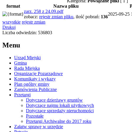
Kategoria:
Powiązane pliki
[ 1 ]
format
Nazwa pliku
P
zarz. 258 z 24.09.pdf
2025-09-25 
zobacz:
rejestr zmian pliku
,
ilość pobrań:
136
wszystkie
rejestr zmian
Drukuj
Liczba odwiedzin: 536803
Menu
Urząd Miejski
Gmina
Rada Miejska
Organizacje Pozarządowe
Komunikaty i wykazy
Plan ogólny gminy
Zamówienia Publiczne
Przetargi
Dotyczące dzierżawy gruntów
Dotyczące najmu lokali użytkowych
Dotyczące sprzedaży nieruchomości
Pozostałe
Przetargi Archiwalne do 2017 roku
Załatw sprawę w urzędzie
Petycje