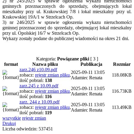
2) nr 245/2025 w sprawie ogłoszenia wykazu nieruchomości
gminnych przeznaczonych do sprzedaży, obejmujących lokal
mieszkalny przy ul. Krakowskiej 7/8 i lokal mieszkalny przy ul.
Krakowskiej 19A/1 w Strzelcach Op.
3) nr 246/2025 w sprawie ogłoszenia wykazu nieruchomości
gminnej przeznaczonej do sprzedaży, obejmującej lokal mieszkalny
przy ul. Opolskiej 16/7 w Strzelcach Op.
Wykazy zostały podane do publicznej wiadomości na okres 21 dni.
Kategoria:
Powiązane pliki
[ 3 ]
format
Nazwa pliku
Publikacja
Rozmiar
zarz.246 z10.09.pdf
2025-09-11 13:05
zobacz:
rejestr zmian pliku
,
118.08KB
Adamiec Renata
ilość pobrań:
138
zarz.245 z 10.09.pdf
2025-09-11 13:05
zobacz:
rejestr zmian pliku
,
116.73KB
Adamiec Renata
ilość pobrań:
116
zarz. 244 z 10.09.pdf
2025-09-11 13:05
zobacz:
rejestr zmian pliku
,
113.49KB
Adamiec Renata
ilość pobrań:
119
wszystkie
rejestr zmian
Drukuj
Liczba odwiedzin: 537451