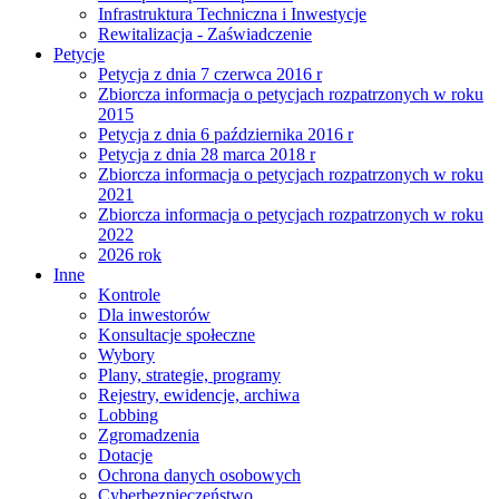
Infrastruktura Techniczna i Inwestycje
Rewitalizacja - Zaświadczenie
Petycje
Petycja z dnia 7 czerwca 2016 r
Zbiorcza informacja o petycjach rozpatrzonych w roku
2015
Petycja z dnia 6 października 2016 r
Petycja z dnia 28 marca 2018 r
Zbiorcza informacja o petycjach rozpatrzonych w roku
2021
Zbiorcza informacja o petycjach rozpatrzonych w roku
2022
2026 rok
Inne
Kontrole
Dla inwestorów
Konsultacje społeczne
Wybory
Plany, strategie, programy
Rejestry, ewidencje, archiwa
Lobbing
Zgromadzenia
Dotacje
Ochrona danych osobowych
Cyberbezpieczeństwo