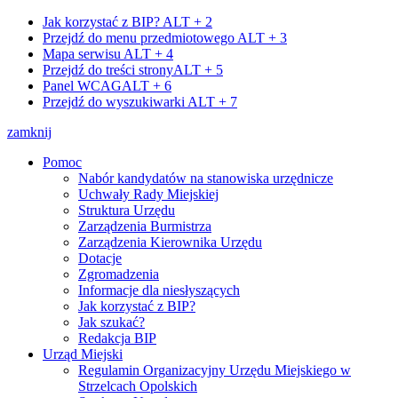
Jak korzystać z BIP?
ALT + 2
Przejdź do menu przedmiotowego
ALT + 3
Mapa serwisu
ALT + 4
Przejdź do treści strony
ALT + 5
Panel WCAG
ALT + 6
Przejdź do wyszukiwarki
ALT + 7
zamknij
Pomoc
Nabór kandydatów na stanowiska urzędnicze
Uchwały Rady Miejskiej
Struktura Urzędu
Zarządzenia Burmistrza
Zarządzenia Kierownika Urzędu
Dotacje
Zgromadzenia
Informacje dla niesłyszących
Jak korzystać z BIP?
Jak szukać?
Redakcja BIP
Urząd Miejski
Regulamin Organizacyjny Urzędu Miejskiego w
Strzelcach Opolskich