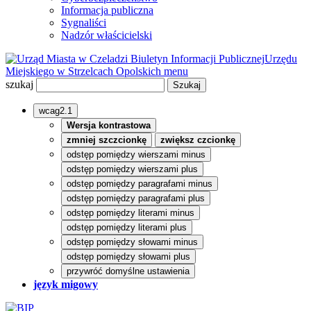
Informacja publiczna
Sygnaliści
Nadzór właścicielski
Biuletyn Informacji Publicznej
Urzędu
Miejskiego w Strzelcach Opolskich
menu
szukaj
wcag2.1
Wersja kontrastowa
zmniej szczcionkę
zwiększ czcionkę
odstęp pomiędzy wierszami minus
odstęp pomiędzy wierszami plus
odstęp pomiędzy paragrafami minus
odstęp pomiędzy paragrafami plus
odstęp pomiędzy literami minus
odstęp pomiędzy literami plus
odstęp pomiędzy słowami minus
odstęp pomiędzy słowami plus
przywróć domyślne ustawienia
język migowy