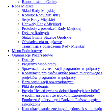
Raport o stanie Gminy
Rada Miejska
Skład Rady Miejskiej
Komisje Rady Miejskiej
Sesje Rady Miejskiej
Uchwały Rady Miejskiej
Protokoły z posiedzeń Rady Miejskiej
Dyżury Radnych
Statut Gminy Strzelce Opolskie
Oświadczenia majątkowe
Transmisja z posiedzenia Rady Miejskiej
Menu Podmiotowe
Organizacje Pozarządowe
Dotacje
Programy współpracy
Sprawozdania z realizacji programów współpracy
Konsultacje projektów aktów prawa miejscowego i
projektów programów współpracy
Baza organizacji pozarządowych
Pliki do pobrania
Projekt "Jesień życia w dobrej kondycji bez bólu"
współfinansowany ze środków Europejskiego
Funduszu Społecznego i Budżetu Państwa-projekt
zakończony
Konsultacje społeczne innych jednostek samorządu