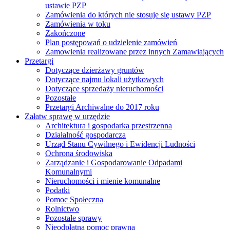
ustawie PZP
Zamówienia do których nie stosuje się ustawy PZP
Zamówienia w toku
Zakończone
Plan postępowań o udzielenie zamówień
Zamowienia realizowane przez innych Zamawiających
Przetargi
Dotyczące dzierżawy gruntów
Dotyczące najmu lokali użytkowych
Dotyczące sprzedaży nieruchomości
Pozostałe
Przetargi Archiwalne do 2017 roku
Załatw sprawę w urzędzie
Architektura i gospodarka przestrzenna
Działalność gospodarcza
Urząd Stanu Cywilnego i Ewidencji Ludności
Ochrona środowiska
Zarządzanie i Gospodarowanie Odpadami
Komunalnymi
Nieruchomości i mienie komunalne
Podatki
Pomoc Społeczna
Rolnictwo
Pozostałe sprawy
Nieodpłatna pomoc prawna