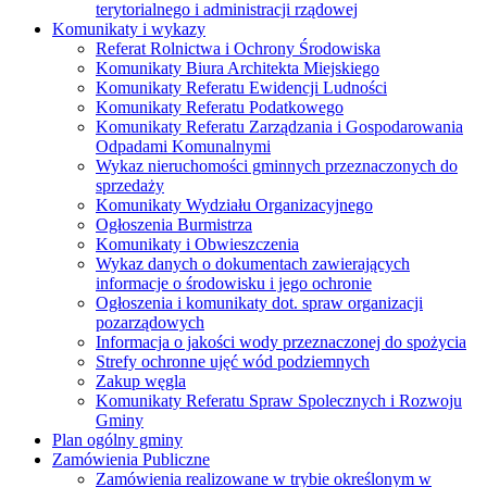
terytorialnego i administracji rządowej
Komunikaty i wykazy
Referat Rolnictwa i Ochrony Środowiska
Komunikaty Biura Architekta Miejskiego
Komunikaty Referatu Ewidencji Ludności
Komunikaty Referatu Podatkowego
Komunikaty Referatu Zarządzania i Gospodarowania
Odpadami Komunalnymi
Wykaz nieruchomości gminnych przeznaczonych do
sprzedaży
Komunikaty Wydziału Organizacyjnego
Ogłoszenia Burmistrza
Komunikaty i Obwieszczenia
Wykaz danych o dokumentach zawierających
informacje o środowisku i jego ochronie
Ogłoszenia i komunikaty dot. spraw organizacji
pozarządowych
Informacja o jakości wody przeznaczonej do spożycia
Strefy ochronne ujęć wód podziemnych
Zakup węgla
Komunikaty Referatu Spraw Spolecznych i Rozwoju
Gminy
Plan ogólny gminy
Zamówienia Publiczne
Zamówienia realizowane w trybie określonym w