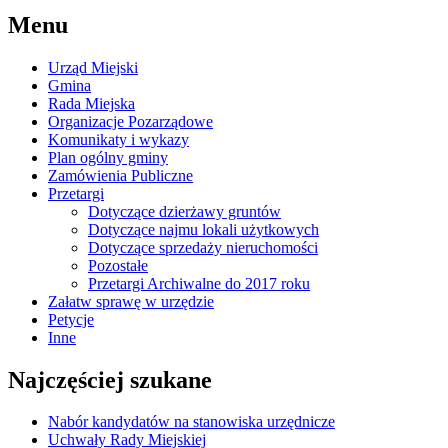
Menu
Urząd Miejski
Gmina
Rada Miejska
Organizacje Pozarządowe
Komunikaty i wykazy
Plan ogólny gminy
Zamówienia Publiczne
Przetargi
Dotyczące dzierżawy gruntów
Dotyczące najmu lokali użytkowych
Dotyczące sprzedaży nieruchomości
Pozostałe
Przetargi Archiwalne do 2017 roku
Załatw sprawę w urzędzie
Petycje
Inne
Najczęściej szukane
Nabór kandydatów na stanowiska urzędnicze
Uchwały Rady Miejskiej