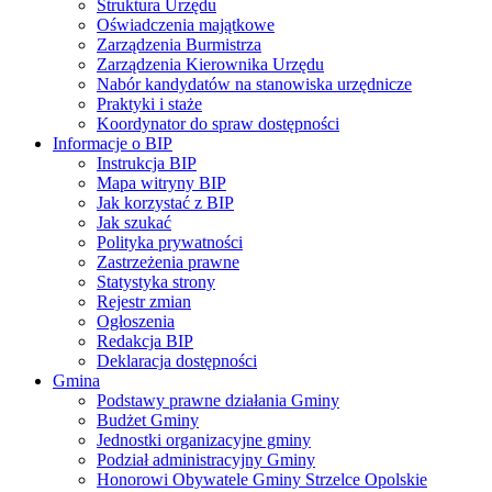
Struktura Urzędu
Oświadczenia majątkowe
Zarządzenia Burmistrza
Zarządzenia Kierownika Urzędu
Nabór kandydatów na stanowiska urzędnicze
Praktyki i staże
Koordynator do spraw dostępności
Informacje o BIP
Instrukcja BIP
Mapa witryny BIP
Jak korzystać z BIP
Jak szukać
Polityka prywatności
Zastrzeżenia prawne
Statystyka strony
Rejestr zmian
Ogłoszenia
Redakcja BIP
Deklaracja dostępności
Gmina
Podstawy prawne działania Gminy
Budżet Gminy
Jednostki organizacyjne gminy
Podział administracyjny Gminy
Honorowi Obywatele Gminy Strzelce Opolskie