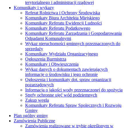
terytorialnego i administracji rządowej
Komunikaty i wykazy
Referat Rolnictwa i Ochrony Środowiska
Komunikaty Biura Architekta Miejskiego
Komunikaty Referatu Ewidencji Ludności
Komunikaty Referatu Podatkowego
Komunikaty Referatu Zarządzania i Gospodarowania
Odpadami Komunalnymi
Wykaz nieruchomości gminnych przeznaczonych do
sprzedaży
Komunikaty Wydziału Organizacyjnego
Ogłoszenia Burmistrza
Komunikaty i Obwieszczenia
Wykaz danych o dokumentach zawierających
informacje o środowisku i jego ochronie
Ogłoszenia i komunikaty dot. spraw organizacji
pozarządowych
Informacja o jakości wody przeznaczonej do spożycia
Strefy ochronne ujęć wód podziemnych
Zakup węgla
Komunikaty Referatu Spraw Spolecznych i Rozwoju
Gminy
Plan ogólny gminy
Zamówienia Publiczne
Zamówienia realizowane w trybie określonym w