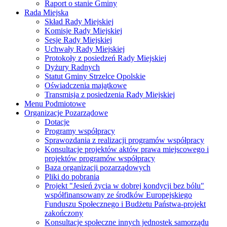
Raport o stanie Gminy
Rada Miejska
Skład Rady Miejskiej
Komisje Rady Miejskiej
Sesje Rady Miejskiej
Uchwały Rady Miejskiej
Protokoły z posiedzeń Rady Miejskiej
Dyżury Radnych
Statut Gminy Strzelce Opolskie
Oświadczenia majątkowe
Transmisja z posiedzenia Rady Miejskiej
Menu Podmiotowe
Organizacje Pozarządowe
Dotacje
Programy współpracy
Sprawozdania z realizacji programów współpracy
Konsultacje projektów aktów prawa miejscowego i
projektów programów współpracy
Baza organizacji pozarządowych
Pliki do pobrania
Projekt "Jesień życia w dobrej kondycji bez bólu"
współfinansowany ze środków Europejskiego
Funduszu Społecznego i Budżetu Państwa-projekt
zakończony
Konsultacje społeczne innych jednostek samorządu