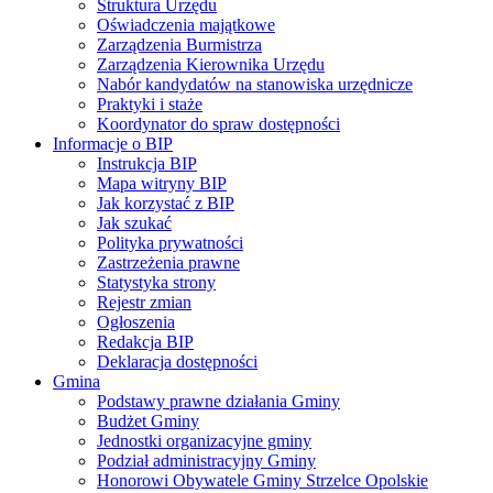
Struktura Urzędu
Oświadczenia majątkowe
Zarządzenia Burmistrza
Zarządzenia Kierownika Urzędu
Nabór kandydatów na stanowiska urzędnicze
Praktyki i staże
Koordynator do spraw dostępności
Informacje o BIP
Instrukcja BIP
Mapa witryny BIP
Jak korzystać z BIP
Jak szukać
Polityka prywatności
Zastrzeżenia prawne
Statystyka strony
Rejestr zmian
Ogłoszenia
Redakcja BIP
Deklaracja dostępności
Gmina
Podstawy prawne działania Gminy
Budżet Gminy
Jednostki organizacyjne gminy
Podział administracyjny Gminy
Honorowi Obywatele Gminy Strzelce Opolskie