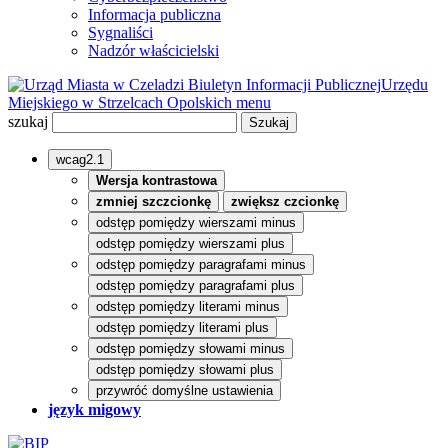
Informacja publiczna
Sygnaliści
Nadzór właścicielski
Biuletyn Informacji Publicznej
Urzędu
Miejskiego w Strzelcach Opolskich
menu
szukaj
wcag2.1
Wersja kontrastowa
zmniej szczcionkę
zwiększ czcionkę
odstęp pomiędzy wierszami minus
odstęp pomiędzy wierszami plus
odstęp pomiędzy paragrafami minus
odstęp pomiędzy paragrafami plus
odstęp pomiędzy literami minus
odstęp pomiędzy literami plus
odstęp pomiędzy słowami minus
odstęp pomiędzy słowami plus
przywróć domyślne ustawienia
język migowy