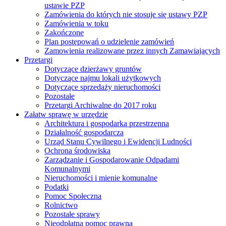
ustawie PZP
Zamówienia do których nie stosuje się ustawy PZP
Zamówienia w toku
Zakończone
Plan postępowań o udzielenie zamówień
Zamowienia realizowane przez innych Zamawiających
Przetargi
Dotyczące dzierżawy gruntów
Dotyczące najmu lokali użytkowych
Dotyczące sprzedaży nieruchomości
Pozostałe
Przetargi Archiwalne do 2017 roku
Załatw sprawę w urzędzie
Architektura i gospodarka przestrzenna
Działalność gospodarcza
Urząd Stanu Cywilnego i Ewidencji Ludności
Ochrona środowiska
Zarządzanie i Gospodarowanie Odpadami
Komunalnymi
Nieruchomości i mienie komunalne
Podatki
Pomoc Społeczna
Rolnictwo
Pozostałe sprawy
Nieodpłatna pomoc prawna