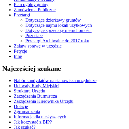
Plan ogólny gminy
Zamówienia Publiczne
Przetargi
Dotyczące dzierżawy gruntów
Dotyczące najmu lokali użytkowych
Dotyczące sprzedaży nieruchomości
Pozostałe
Przetargi Archiwalne do 2017 roku
Załatw sprawę w urzędzie
Petycje
Inne
Najczęściej szukane
Nabór kandydatów na stanowiska urzędnicze
Uchwały Rady Miejskiej
Struktura Urzędu
Zarządzenia Burmistrza
Zarządzenia Kierownika Urzędu
Dotacje
Zgromadzenia
Informacje dla niesłyszących
Jak korzystać z BIP?
Jak szukać?