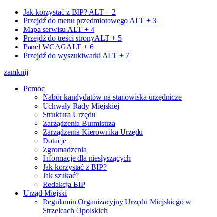
Jak korzystać z BIP?
ALT + 2
Przejdź do menu przedmiotowego
ALT + 3
Mapa serwisu
ALT + 4
Przejdź do treści strony
ALT + 5
Panel WCAG
ALT + 6
Przejdź do wyszukiwarki
ALT + 7
zamknij
Pomoc
Nabór kandydatów na stanowiska urzędnicze
Uchwały Rady Miejskiej
Struktura Urzędu
Zarządzenia Burmistrza
Zarządzenia Kierownika Urzędu
Dotacje
Zgromadzenia
Informacje dla niesłyszących
Jak korzystać z BIP?
Jak szukać?
Redakcja BIP
Urząd Miejski
Regulamin Organizacyjny Urzędu Miejskiego w
Strzelcach Opolskich