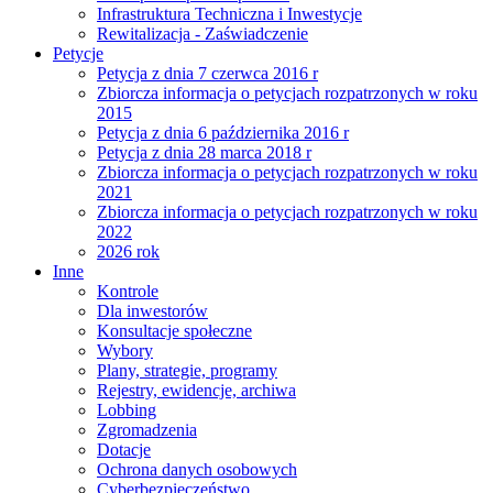
Infrastruktura Techniczna i Inwestycje
Rewitalizacja - Zaświadczenie
Petycje
Petycja z dnia 7 czerwca 2016 r
Zbiorcza informacja o petycjach rozpatrzonych w roku
2015
Petycja z dnia 6 października 2016 r
Petycja z dnia 28 marca 2018 r
Zbiorcza informacja o petycjach rozpatrzonych w roku
2021
Zbiorcza informacja o petycjach rozpatrzonych w roku
2022
2026 rok
Inne
Kontrole
Dla inwestorów
Konsultacje społeczne
Wybory
Plany, strategie, programy
Rejestry, ewidencje, archiwa
Lobbing
Zgromadzenia
Dotacje
Ochrona danych osobowych
Cyberbezpieczeństwo