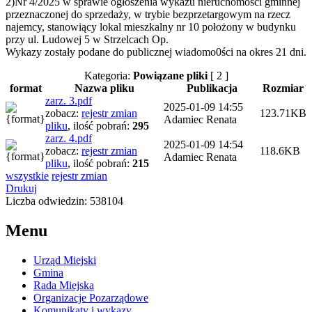
2)Nr 4/2025 w sprawie ogłoszenia wykazu nieruchomości gminnej
przeznaczonej do sprzedaży, w trybie bezprzetargowym na rzecz
najemcy, stanowiący lokal mieszkalny nr 10 położony w budynku
przy ul. Ludowej 5 w Strzelcach Op.
Wykazy zostały podane do publicznej wiadomo0ści na okres 21 dni.
Kategoria:
Powiązane pliki
[ 2 ]
format
Nazwa pliku
Publikacja
Rozmiar
zarz. 3.pdf
2025-01-09 14:55
zobacz:
rejestr zmian
123.71KB
Adamiec Renata
pliku
,
ilość pobrań:
295
zarz. 4.pdf
2025-01-09 14:54
zobacz:
rejestr zmian
118.6KB
Adamiec Renata
pliku
,
ilość pobrań:
215
wszystkie
rejestr zmian
Drukuj
Liczba odwiedzin: 538104
Menu
Urząd Miejski
Gmina
Rada Miejska
Organizacje Pozarządowe
Komunikaty i wykazy