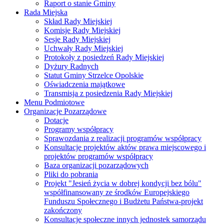
Raport o stanie Gminy
Rada Miejska
Skład Rady Miejskiej
Komisje Rady Miejskiej
Sesje Rady Miejskiej
Uchwały Rady Miejskiej
Protokoły z posiedzeń Rady Miejskiej
Dyżury Radnych
Statut Gminy Strzelce Opolskie
Oświadczenia majątkowe
Transmisja z posiedzenia Rady Miejskiej
Menu Podmiotowe
Organizacje Pozarządowe
Dotacje
Programy współpracy
Sprawozdania z realizacji programów współpracy
Konsultacje projektów aktów prawa miejscowego i
projektów programów współpracy
Baza organizacji pozarządowych
Pliki do pobrania
Projekt "Jesień życia w dobrej kondycji bez bólu"
współfinansowany ze środków Europejskiego
Funduszu Społecznego i Budżetu Państwa-projekt
zakończony
Konsultacje społeczne innych jednostek samorządu