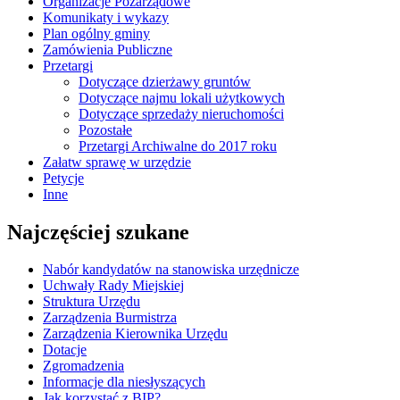
Organizacje Pozarządowe
Komunikaty i wykazy
Plan ogólny gminy
Zamówienia Publiczne
Przetargi
Dotyczące dzierżawy gruntów
Dotyczące najmu lokali użytkowych
Dotyczące sprzedaży nieruchomości
Pozostałe
Przetargi Archiwalne do 2017 roku
Załatw sprawę w urzędzie
Petycje
Inne
Najczęściej szukane
Nabór kandydatów na stanowiska urzędnicze
Uchwały Rady Miejskiej
Struktura Urzędu
Zarządzenia Burmistrza
Zarządzenia Kierownika Urzędu
Dotacje
Zgromadzenia
Informacje dla niesłyszących
Jak korzystać z BIP?