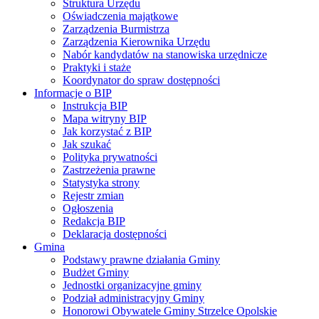
Struktura Urzędu
Oświadczenia majątkowe
Zarządzenia Burmistrza
Zarządzenia Kierownika Urzędu
Nabór kandydatów na stanowiska urzędnicze
Praktyki i staże
Koordynator do spraw dostępności
Informacje o BIP
Instrukcja BIP
Mapa witryny BIP
Jak korzystać z BIP
Jak szukać
Polityka prywatności
Zastrzeżenia prawne
Statystyka strony
Rejestr zmian
Ogłoszenia
Redakcja BIP
Deklaracja dostępności
Gmina
Podstawy prawne działania Gminy
Budżet Gminy
Jednostki organizacyjne gminy
Podział administracyjny Gminy
Honorowi Obywatele Gminy Strzelce Opolskie