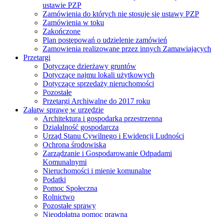
ustawie PZP
Zamówienia do których nie stosuje się ustawy PZP
Zamówienia w toku
Zakończone
Plan postępowań o udzielenie zamówień
Zamowienia realizowane przez innych Zamawiających
Przetargi
Dotyczące dzierżawy gruntów
Dotyczące najmu lokali użytkowych
Dotyczące sprzedaży nieruchomości
Pozostałe
Przetargi Archiwalne do 2017 roku
Załatw sprawę w urzędzie
Architektura i gospodarka przestrzenna
Działalność gospodarcza
Urząd Stanu Cywilnego i Ewidencji Ludności
Ochrona środowiska
Zarządzanie i Gospodarowanie Odpadami
Komunalnymi
Nieruchomości i mienie komunalne
Podatki
Pomoc Społeczna
Rolnictwo
Pozostałe sprawy
Nieodpłatna pomoc prawna