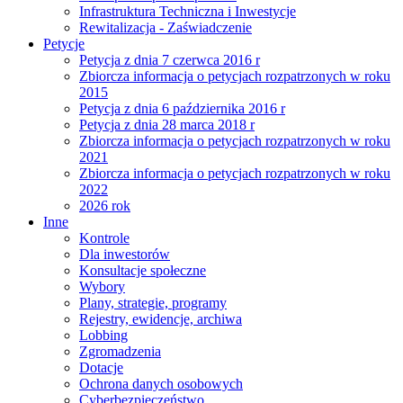
Infrastruktura Techniczna i Inwestycje
Rewitalizacja - Zaświadczenie
Petycje
Petycja z dnia 7 czerwca 2016 r
Zbiorcza informacja o petycjach rozpatrzonych w roku
2015
Petycja z dnia 6 października 2016 r
Petycja z dnia 28 marca 2018 r
Zbiorcza informacja o petycjach rozpatrzonych w roku
2021
Zbiorcza informacja o petycjach rozpatrzonych w roku
2022
2026 rok
Inne
Kontrole
Dla inwestorów
Konsultacje społeczne
Wybory
Plany, strategie, programy
Rejestry, ewidencje, archiwa
Lobbing
Zgromadzenia
Dotacje
Ochrona danych osobowych
Cyberbezpieczeństwo