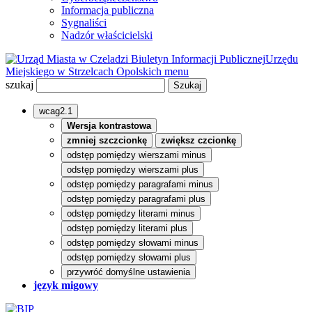
Informacja publiczna
Sygnaliści
Nadzór właścicielski
Biuletyn Informacji Publicznej
Urzędu
Miejskiego w Strzelcach Opolskich
menu
szukaj
wcag2.1
Wersja kontrastowa
zmniej szczcionkę
zwiększ czcionkę
odstęp pomiędzy wierszami minus
odstęp pomiędzy wierszami plus
odstęp pomiędzy paragrafami minus
odstęp pomiędzy paragrafami plus
odstęp pomiędzy literami minus
odstęp pomiędzy literami plus
odstęp pomiędzy słowami minus
odstęp pomiędzy słowami plus
przywróć domyślne ustawienia
język migowy