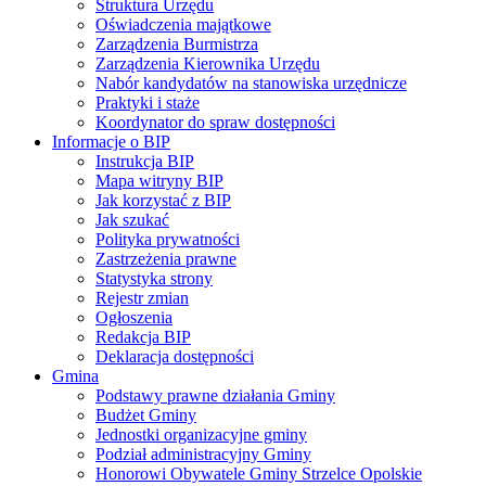
Struktura Urzędu
Oświadczenia majątkowe
Zarządzenia Burmistrza
Zarządzenia Kierownika Urzędu
Nabór kandydatów na stanowiska urzędnicze
Praktyki i staże
Koordynator do spraw dostępności
Informacje o BIP
Instrukcja BIP
Mapa witryny BIP
Jak korzystać z BIP
Jak szukać
Polityka prywatności
Zastrzeżenia prawne
Statystyka strony
Rejestr zmian
Ogłoszenia
Redakcja BIP
Deklaracja dostępności
Gmina
Podstawy prawne działania Gminy
Budżet Gminy
Jednostki organizacyjne gminy
Podział administracyjny Gminy
Honorowi Obywatele Gminy Strzelce Opolskie