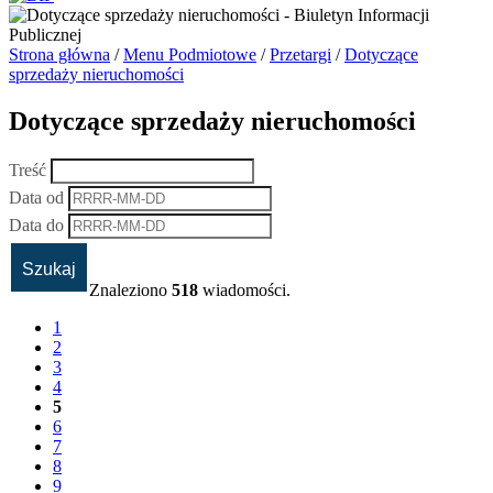
Strona główna
/
Menu Podmiotowe
/
Przetargi
/
Dotyczące
sprzedaży nieruchomości
Dotyczące sprzedaży nieruchomości
Treść
Data od
Data do
Znaleziono
518
wiadomości.
1
2
3
4
5
6
7
8
9