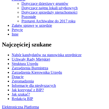
Dotyczące dzierżawy gruntów
Dotyczące najmu lokali użytkowych
Dotyczące sprzedaży nieruchomości
Pozostałe
Przetargi Archiwalne do 2017 roku
Załatw sprawę w urzędzie
Petycje
Inne
Najczęściej szukane
Nabór kandydatów na stanowiska urzędnicze
Uchwały Rady Miejskiej
Struktura Urzędu
Zarządzenia Burmistrza
Zarządzenia Kierownika Urzędu
Dotacje
Zgromadzenia
Informacje dla niesłyszących
Jak korzystać z BIP?
Jak szukać?
Redakcja BIP
Elektroniczna Platforma