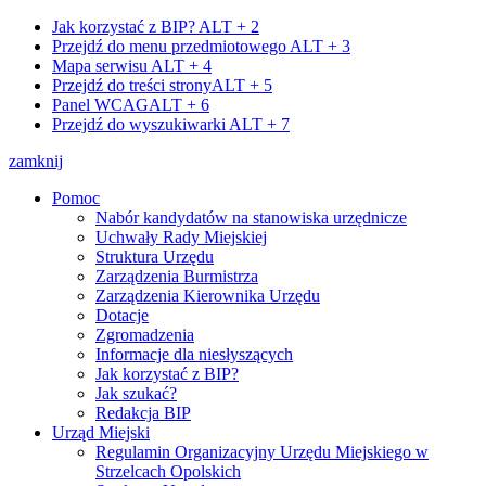
Jak korzystać z BIP?
ALT + 2
Przejdź do menu przedmiotowego
ALT + 3
Mapa serwisu
ALT + 4
Przejdź do treści strony
ALT + 5
Panel WCAG
ALT + 6
Przejdź do wyszukiwarki
ALT + 7
zamknij
Pomoc
Nabór kandydatów na stanowiska urzędnicze
Uchwały Rady Miejskiej
Struktura Urzędu
Zarządzenia Burmistrza
Zarządzenia Kierownika Urzędu
Dotacje
Zgromadzenia
Informacje dla niesłyszących
Jak korzystać z BIP?
Jak szukać?
Redakcja BIP
Urząd Miejski
Regulamin Organizacyjny Urzędu Miejskiego w
Strzelcach Opolskich