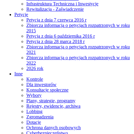
Infrastruktura Techniczna i Inwestycje
Rewitalizacja - Zaświadczenie
Petycje
Petycja z dnia 7 czerwca 2016 r
Zbiorcza informacja o petycjach rozpatrzonych w roku
2015
Petycja z dnia 6 października 2016 r
Petycja z dnia 28 marca 2018 r
Zbiorcza informacja o petycjach rozpatrzonych w roku
2021
Zbiorcza informacja o petycjach rozpatrzonych w roku
2022
2026 rok
Inne
Kontrole
Dla inwestorów
Konsultacje społeczne
Wybory
Plany, strategie, programy
Rejestry, ewidencje, archiwa
Lobbing
Zgromadzenia
Dotacje
Ochrona danych osobowych
Cyberbezpieczeństwo