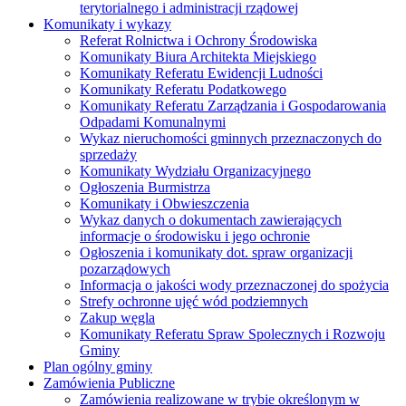
terytorialnego i administracji rządowej
Komunikaty i wykazy
Referat Rolnictwa i Ochrony Środowiska
Komunikaty Biura Architekta Miejskiego
Komunikaty Referatu Ewidencji Ludności
Komunikaty Referatu Podatkowego
Komunikaty Referatu Zarządzania i Gospodarowania
Odpadami Komunalnymi
Wykaz nieruchomości gminnych przeznaczonych do
sprzedaży
Komunikaty Wydziału Organizacyjnego
Ogłoszenia Burmistrza
Komunikaty i Obwieszczenia
Wykaz danych o dokumentach zawierających
informacje o środowisku i jego ochronie
Ogłoszenia i komunikaty dot. spraw organizacji
pozarządowych
Informacja o jakości wody przeznaczonej do spożycia
Strefy ochronne ujęć wód podziemnych
Zakup węgla
Komunikaty Referatu Spraw Spolecznych i Rozwoju
Gminy
Plan ogólny gminy
Zamówienia Publiczne
Zamówienia realizowane w trybie określonym w