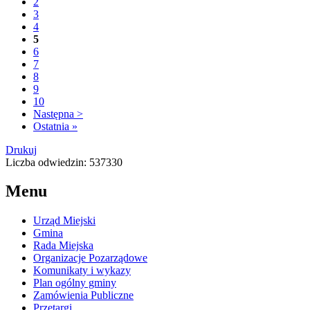
2
3
4
5
6
7
8
9
10
Następna >
Ostatnia »
Drukuj
Liczba odwiedzin: 537330
Menu
Urząd Miejski
Gmina
Rada Miejska
Organizacje Pozarządowe
Komunikaty i wykazy
Plan ogólny gminy
Zamówienia Publiczne
Przetargi