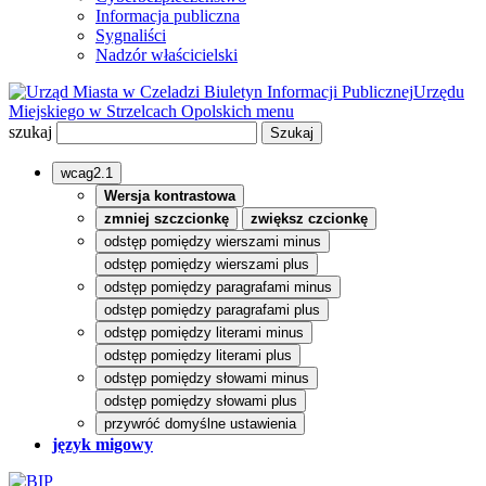
Informacja publiczna
Sygnaliści
Nadzór właścicielski
Biuletyn Informacji Publicznej
Urzędu
Miejskiego w Strzelcach Opolskich
menu
szukaj
wcag2.1
Wersja kontrastowa
zmniej szczcionkę
zwiększ czcionkę
odstęp pomiędzy wierszami minus
odstęp pomiędzy wierszami plus
odstęp pomiędzy paragrafami minus
odstęp pomiędzy paragrafami plus
odstęp pomiędzy literami minus
odstęp pomiędzy literami plus
odstęp pomiędzy słowami minus
odstęp pomiędzy słowami plus
przywróć domyślne ustawienia
język migowy