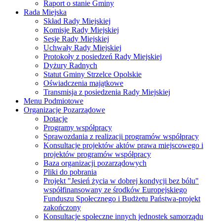
Raport o stanie Gminy
Rada Miejska
Skład Rady Miejskiej
Komisje Rady Miejskiej
Sesje Rady Miejskiej
Uchwały Rady Miejskiej
Protokoły z posiedzeń Rady Miejskiej
Dyżury Radnych
Statut Gminy Strzelce Opolskie
Oświadczenia majątkowe
Transmisja z posiedzenia Rady Miejskiej
Menu Podmiotowe
Organizacje Pozarządowe
Dotacje
Programy współpracy
Sprawozdania z realizacji programów współpracy
Konsultacje projektów aktów prawa miejscowego i
projektów programów współpracy
Baza organizacji pozarządowych
Pliki do pobrania
Projekt "Jesień życia w dobrej kondycji bez bólu"
współfinansowany ze środków Europejskiego
Funduszu Społecznego i Budżetu Państwa-projekt
zakończony
Konsultacje społeczne innych jednostek samorządu