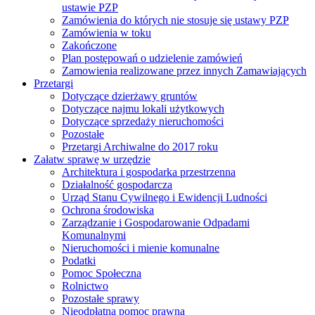
ustawie PZP
Zamówienia do których nie stosuje się ustawy PZP
Zamówienia w toku
Zakończone
Plan postępowań o udzielenie zamówień
Zamowienia realizowane przez innych Zamawiających
Przetargi
Dotyczące dzierżawy gruntów
Dotyczące najmu lokali użytkowych
Dotyczące sprzedaży nieruchomości
Pozostałe
Przetargi Archiwalne do 2017 roku
Załatw sprawę w urzędzie
Architektura i gospodarka przestrzenna
Działalność gospodarcza
Urząd Stanu Cywilnego i Ewidencji Ludności
Ochrona środowiska
Zarządzanie i Gospodarowanie Odpadami
Komunalnymi
Nieruchomości i mienie komunalne
Podatki
Pomoc Społeczna
Rolnictwo
Pozostałe sprawy
Nieodpłatna pomoc prawna