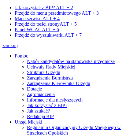
Jak korzystać z BIP?
ALT + 2
Przejdź do menu przedmiotowego
ALT + 3
Mapa serwisu
ALT + 4
Przejdź do treści strony
ALT + 5
Panel WCAG
ALT + 6
Przejdź do wyszukiwarki
ALT + 7
zamknij
Pomoc
Nabór kandydatów na stanowiska urzędnicze
Uchwały Rady Miejskiej
Struktura Urzędu
Zarządzenia Burmistrza
Zarządzenia Kierownika Urzędu
Dotacje
Zgromadzenia
Informacje dla niesłyszących
Jak korzystać z BIP?
Jak szukać?
Redakcja BIP
Urząd Miejski
Regulamin Organizacyjny Urzędu Miejskiego w
Strzelcach Opolskich