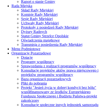
Raport o stanie Gminy
Rada Miejska
Skład Rady Miejskiej
Komisje Rady Miejskiej
Sesje Rady Miejskiej
Uchwały Rady Miejskiej
Protokoły z posiedzeń Rady Miejskiej
Dyżury Radnych
Statut Gminy Strzelce Opolskie
Oświadczenia majątkowe
Transmisja z posiedzenia Rady Miejskiej
Menu Podmiotowe
Organizacje Pozarządowe
Dotacje
Programy współpracy
Sprawozdania z realizacji programów współpracy
Konsultacje projektów aktów prawa miejscowego i
projektów programów współpracy
Baza organizacji pozarządowych
Pliki do pobrania
Projekt "Jesień życia w dobrej kondycji bez bólu"
współfinansowany ze środków Europejskiego
Funduszu Społecznego i Budżetu Państwa-projekt
zakończony
Konsultacje społeczne innych jednostek samorządu