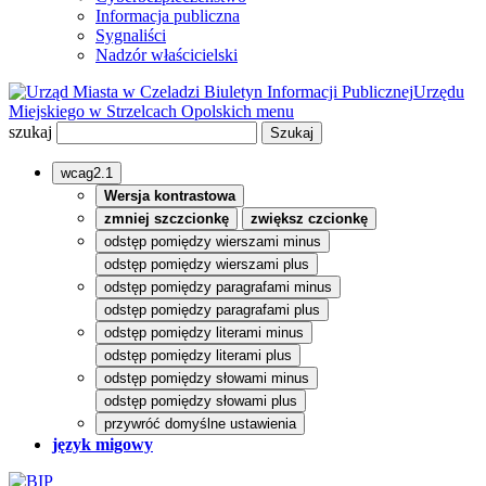
Informacja publiczna
Sygnaliści
Nadzór właścicielski
Biuletyn Informacji Publicznej
Urzędu
Miejskiego w Strzelcach Opolskich
menu
szukaj
wcag2.1
Wersja kontrastowa
zmniej szczcionkę
zwiększ czcionkę
odstęp pomiędzy wierszami minus
odstęp pomiędzy wierszami plus
odstęp pomiędzy paragrafami minus
odstęp pomiędzy paragrafami plus
odstęp pomiędzy literami minus
odstęp pomiędzy literami plus
odstęp pomiędzy słowami minus
odstęp pomiędzy słowami plus
przywróć domyślne ustawienia
język migowy