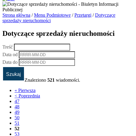
Strona główna
/
Menu Podmiotowe
/
Przetargi
/
Dotyczące
sprzedaży nieruchomości
Dotyczące sprzedaży nieruchomości
Treść
Data od
Data do
Znaleziono
521
wiadomości.
« Pierwsza
< Poprzednia
47
48
49
50
51
52
53