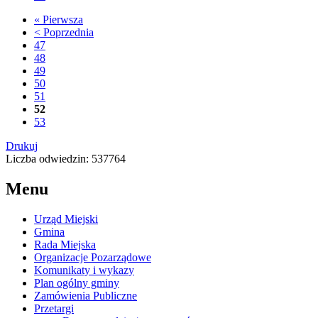
« Pierwsza
< Poprzednia
47
48
49
50
51
52
53
Drukuj
Liczba odwiedzin: 537764
Menu
Urząd Miejski
Gmina
Rada Miejska
Organizacje Pozarządowe
Komunikaty i wykazy
Plan ogólny gminy
Zamówienia Publiczne
Przetargi