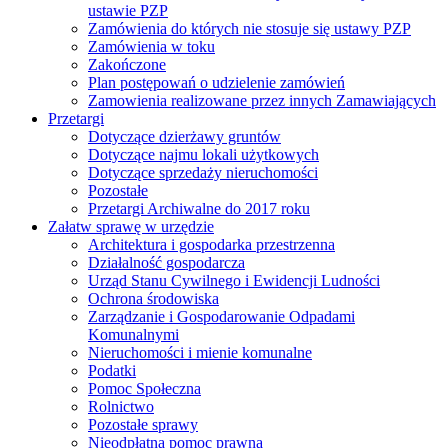
ustawie PZP
Zamówienia do których nie stosuje się ustawy PZP
Zamówienia w toku
Zakończone
Plan postępowań o udzielenie zamówień
Zamowienia realizowane przez innych Zamawiających
Przetargi
Dotyczące dzierżawy gruntów
Dotyczące najmu lokali użytkowych
Dotyczące sprzedaży nieruchomości
Pozostałe
Przetargi Archiwalne do 2017 roku
Załatw sprawę w urzędzie
Architektura i gospodarka przestrzenna
Działalność gospodarcza
Urząd Stanu Cywilnego i Ewidencji Ludności
Ochrona środowiska
Zarządzanie i Gospodarowanie Odpadami
Komunalnymi
Nieruchomości i mienie komunalne
Podatki
Pomoc Społeczna
Rolnictwo
Pozostałe sprawy
Nieodpłatna pomoc prawna