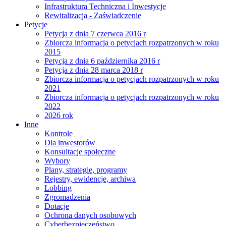
Infrastruktura Techniczna i Inwestycje
Rewitalizacja - Zaświadczenie
Petycje
Petycja z dnia 7 czerwca 2016 r
Zbiorcza informacja o petycjach rozpatrzonych w roku
2015
Petycja z dnia 6 października 2016 r
Petycja z dnia 28 marca 2018 r
Zbiorcza informacja o petycjach rozpatrzonych w roku
2021
Zbiorcza informacja o petycjach rozpatrzonych w roku
2022
2026 rok
Inne
Kontrole
Dla inwestorów
Konsultacje społeczne
Wybory
Plany, strategie, programy
Rejestry, ewidencje, archiwa
Lobbing
Zgromadzenia
Dotacje
Ochrona danych osobowych
Cyberbezpieczeństwo