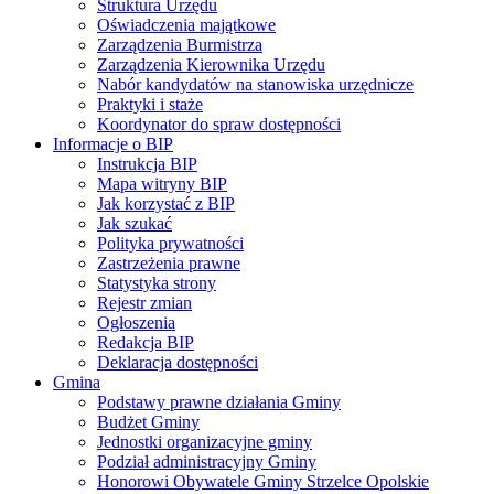
Struktura Urzędu
Oświadczenia majątkowe
Zarządzenia Burmistrza
Zarządzenia Kierownika Urzędu
Nabór kandydatów na stanowiska urzędnicze
Praktyki i staże
Koordynator do spraw dostępności
Informacje o BIP
Instrukcja BIP
Mapa witryny BIP
Jak korzystać z BIP
Jak szukać
Polityka prywatności
Zastrzeżenia prawne
Statystyka strony
Rejestr zmian
Ogłoszenia
Redakcja BIP
Deklaracja dostępności
Gmina
Podstawy prawne działania Gminy
Budżet Gminy
Jednostki organizacyjne gminy
Podział administracyjny Gminy
Honorowi Obywatele Gminy Strzelce Opolskie