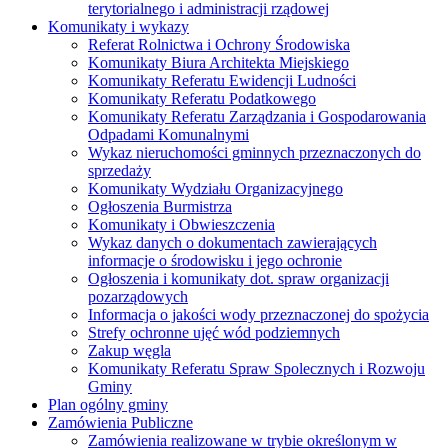
terytorialnego i administracji rządowej
Komunikaty i wykazy
Referat Rolnictwa i Ochrony Środowiska
Komunikaty Biura Architekta Miejskiego
Komunikaty Referatu Ewidencji Ludności
Komunikaty Referatu Podatkowego
Komunikaty Referatu Zarządzania i Gospodarowania
Odpadami Komunalnymi
Wykaz nieruchomości gminnych przeznaczonych do
sprzedaży
Komunikaty Wydziału Organizacyjnego
Ogłoszenia Burmistrza
Komunikaty i Obwieszczenia
Wykaz danych o dokumentach zawierających
informacje o środowisku i jego ochronie
Ogłoszenia i komunikaty dot. spraw organizacji
pozarządowych
Informacja o jakości wody przeznaczonej do spożycia
Strefy ochronne ujęć wód podziemnych
Zakup węgla
Komunikaty Referatu Spraw Spolecznych i Rozwoju
Gminy
Plan ogólny gminy
Zamówienia Publiczne
Zamówienia realizowane w trybie określonym w