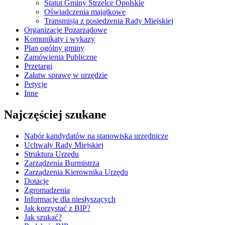
Statut Gminy Strzelce Opolskie
Oświadczenia majątkowe
Transmisja z posiedzenia Rady Miejskiej
Organizacje Pozarządowe
Komunikaty i wykazy
Plan ogólny gminy
Zamówienia Publiczne
Przetargi
Załatw sprawę w urzędzie
Petycje
Inne
Najczęściej szukane
Nabór kandydatów na stanowiska urzędnicze
Uchwały Rady Miejskiej
Struktura Urzędu
Zarządzenia Burmistrza
Zarządzenia Kierownika Urzędu
Dotacje
Zgromadzenia
Informacje dla niesłyszących
Jak korzystać z BIP?
Jak szukać?