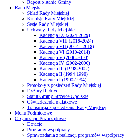
Raport o stanie Gminy
Rada Miejska
Skład Rady Miejskiej
Komisje Rady Miejskiej
Sesje Rady Miejskiej
Uchwały Rady Miejskiej
Kadencja IX (2024-2029)
Kadencja VIII (2018-2024)
Kadencja VII (2014 - 2018)
Kadencja VI (2010-2014)
Kadencja V (2006-2010)
Kadencja IV (2002-2006)
Kadencja III (1998-2002)
Kadencja II (1994-1998)
Kadencja I (1990-1994)
Protokoły z posiedzeń Rady Miejskiej
Dyżury Radnych
Statut Gminy Strzelce Opolskie
Oświadczenia majątkowe
Transmisja z posiedzenia Rady Miejskiej
Menu Podmiotowe
Organizacje Pozarządowe
Dotacje
Programy współpracy
Sprawozdania z realizacji programów współpracy