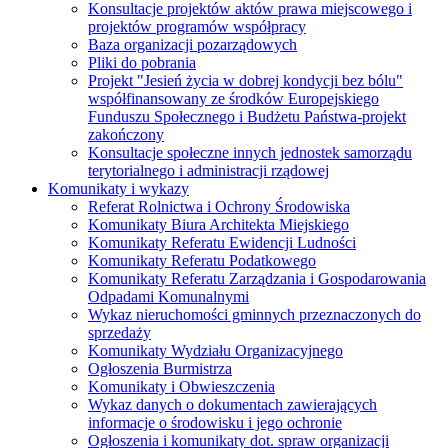
Konsultacje projektów aktów prawa miejscowego i
projektów programów współpracy
Baza organizacji pozarządowych
Pliki do pobrania
Projekt "Jesień życia w dobrej kondycji bez bólu"
współfinansowany ze środków Europejskiego
Funduszu Społecznego i Budżetu Państwa-projekt
zakończony
Konsultacje społeczne innych jednostek samorządu
terytorialnego i administracji rządowej
Komunikaty i wykazy
Referat Rolnictwa i Ochrony Środowiska
Komunikaty Biura Architekta Miejskiego
Komunikaty Referatu Ewidencji Ludności
Komunikaty Referatu Podatkowego
Komunikaty Referatu Zarządzania i Gospodarowania
Odpadami Komunalnymi
Wykaz nieruchomości gminnych przeznaczonych do
sprzedaży
Komunikaty Wydziału Organizacyjnego
Ogłoszenia Burmistrza
Komunikaty i Obwieszczenia
Wykaz danych o dokumentach zawierających
informacje o środowisku i jego ochronie
Ogłoszenia i komunikaty dot. spraw organizacji