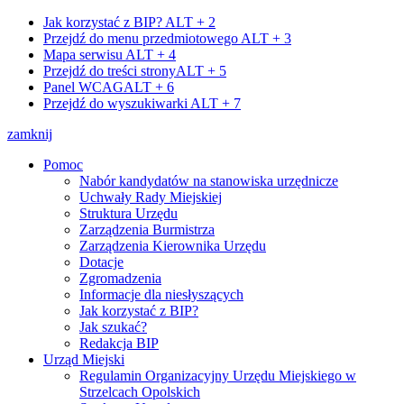
Jak korzystać z BIP?
ALT + 2
Przejdź do menu przedmiotowego
ALT + 3
Mapa serwisu
ALT + 4
Przejdź do treści strony
ALT + 5
Panel WCAG
ALT + 6
Przejdź do wyszukiwarki
ALT + 7
zamknij
Pomoc
Nabór kandydatów na stanowiska urzędnicze
Uchwały Rady Miejskiej
Struktura Urzędu
Zarządzenia Burmistrza
Zarządzenia Kierownika Urzędu
Dotacje
Zgromadzenia
Informacje dla niesłyszących
Jak korzystać z BIP?
Jak szukać?
Redakcja BIP
Urząd Miejski
Regulamin Organizacyjny Urzędu Miejskiego w
Strzelcach Opolskich