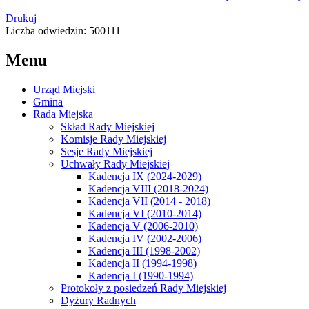
Drukuj
Liczba odwiedzin: 500111
Menu
Urząd Miejski
Gmina
Rada Miejska
Skład Rady Miejskiej
Komisje Rady Miejskiej
Sesje Rady Miejskiej
Uchwały Rady Miejskiej
Kadencja IX (2024-2029)
Kadencja VIII (2018-2024)
Kadencja VII (2014 - 2018)
Kadencja VI (2010-2014)
Kadencja V (2006-2010)
Kadencja IV (2002-2006)
Kadencja III (1998-2002)
Kadencja II (1994-1998)
Kadencja I (1990-1994)
Protokoły z posiedzeń Rady Miejskiej
Dyżury Radnych