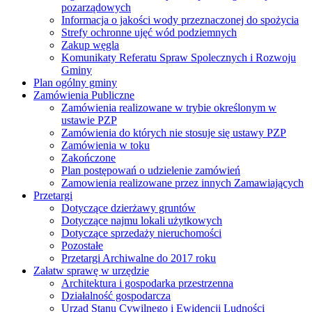
pozarządowych
Informacja o jakości wody przeznaczonej do spożycia
Strefy ochronne ujęć wód podziemnych
Zakup węgla
Komunikaty Referatu Spraw Spolecznych i Rozwoju
Gminy
Plan ogólny gminy
Zamówienia Publiczne
Zamówienia realizowane w trybie określonym w
ustawie PZP
Zamówienia do których nie stosuje się ustawy PZP
Zamówienia w toku
Zakończone
Plan postępowań o udzielenie zamówień
Zamowienia realizowane przez innych Zamawiających
Przetargi
Dotyczące dzierżawy gruntów
Dotyczące najmu lokali użytkowych
Dotyczące sprzedaży nieruchomości
Pozostałe
Przetargi Archiwalne do 2017 roku
Załatw sprawę w urzędzie
Architektura i gospodarka przestrzenna
Działalność gospodarcza
Urząd Stanu Cywilnego i Ewidencji Ludności