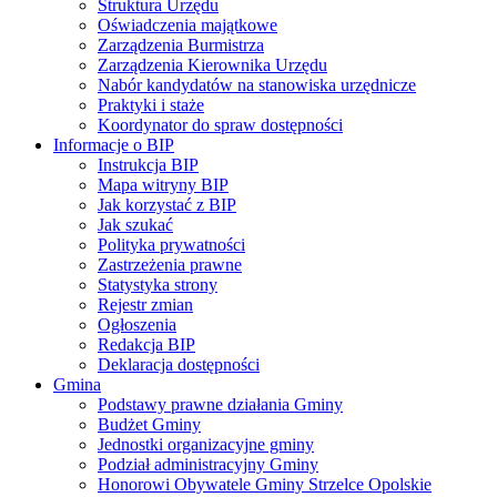
Struktura Urzędu
Oświadczenia majątkowe
Zarządzenia Burmistrza
Zarządzenia Kierownika Urzędu
Nabór kandydatów na stanowiska urzędnicze
Praktyki i staże
Koordynator do spraw dostępności
Informacje o BIP
Instrukcja BIP
Mapa witryny BIP
Jak korzystać z BIP
Jak szukać
Polityka prywatności
Zastrzeżenia prawne
Statystyka strony
Rejestr zmian
Ogłoszenia
Redakcja BIP
Deklaracja dostępności
Gmina
Podstawy prawne działania Gminy
Budżet Gminy
Jednostki organizacyjne gminy
Podział administracyjny Gminy
Honorowi Obywatele Gminy Strzelce Opolskie