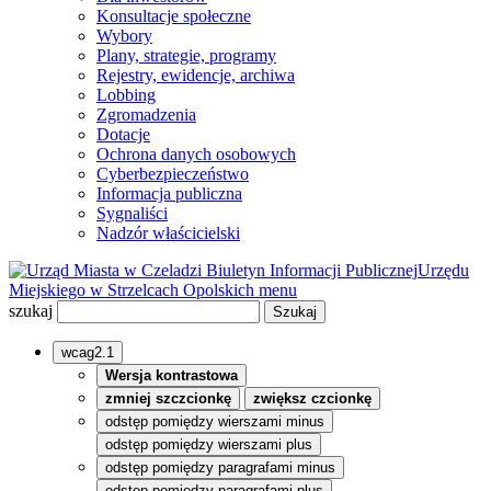
Konsultacje społeczne
Wybory
Plany, strategie, programy
Rejestry, ewidencje, archiwa
Lobbing
Zgromadzenia
Dotacje
Ochrona danych osobowych
Cyberbezpieczeństwo
Informacja publiczna
Sygnaliści
Nadzór właścicielski
Biuletyn Informacji Publicznej
Urzędu
Miejskiego w Strzelcach Opolskich
menu
szukaj
wcag2.1
Wersja kontrastowa
zmniej szczcionkę
zwiększ czcionkę
odstęp pomiędzy wierszami minus
odstęp pomiędzy wierszami plus
odstęp pomiędzy paragrafami minus
odstęp pomiędzy paragrafami plus