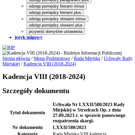
odstęp pomiędzy literami minus
odstęp pomiędzy literami plus
odstęp pomiędzy słowami minus
odstęp pomiędzy słowami plus
przywróć domyślne ustawienia
język migowy
Strona główna
/
Menu Podmiotowe
/
Rada Miejska
/
Uchwały Rady
Miejskiej
/
Kadencja VIII (2018-2024)
Kadencja VIII (2018-2024)
Szczegóły dokumentu
Uchwała Nr LXXII/580/2023 Rady
Miejskiej w Strzelcach Op. z dnia
Tytuł dokumentu
27.09.2023 r. w sprawie ponownego
rozpatrzenia skargi.
Nr dokumentu
LXXII/580/2023
Kategoria
Rada Miejska VIII kadencja