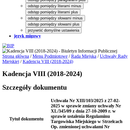
odstęp pomiędzy literami minus
odstęp pomiędzy literami plus
odstęp pomiędzy słowami minus
odstęp pomiędzy słowami plus
przywróć domyślne ustawienia
język migowy
Strona główna
/
Menu Podmiotowe
/
Rada Miejska
/
Uchwały Rady
Miejskiej
/
Kadencja VIII (2018-2024)
Kadencja VIII (2018-2024)
Szczegóły dokumentu
Uchwała Nr XIII/103/2025 z 27-02-
2025 w sprawie zmiany uchwały Nr
XL/345/09 z dnia 27-10-2009 r. w
sprawie ustalenia Regulaminu
Tytuł dokumentu
Targowiska Miejskiego w Strzelcach
Op. zmienionej uchwałami Nr