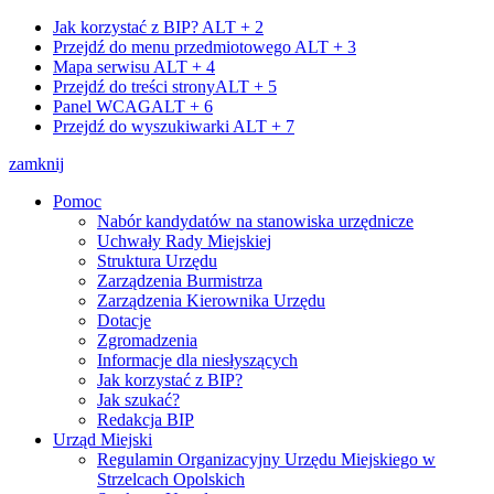
Jak korzystać z BIP?
ALT + 2
Przejdź do menu przedmiotowego
ALT + 3
Mapa serwisu
ALT + 4
Przejdź do treści strony
ALT + 5
Panel WCAG
ALT + 6
Przejdź do wyszukiwarki
ALT + 7
zamknij
Pomoc
Nabór kandydatów na stanowiska urzędnicze
Uchwały Rady Miejskiej
Struktura Urzędu
Zarządzenia Burmistrza
Zarządzenia Kierownika Urzędu
Dotacje
Zgromadzenia
Informacje dla niesłyszących
Jak korzystać z BIP?
Jak szukać?
Redakcja BIP
Urząd Miejski
Regulamin Organizacyjny Urzędu Miejskiego w
Strzelcach Opolskich