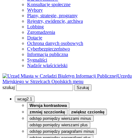
Konsultacje społeczne
Wybory
Plany, strategie, programy
Rejestry, ewidencje, archiwa
Lobbing
Zgromadzenia
Dotacje
Ochrona danych osobowych
Cyberbezpieczeństwo
Informacja publiczna
Sygnaliści
Nadzór właścicielski
Biuletyn Informacji Publicznej
Urzędu
Miejskiego w Strzelcach Opolskich
menu
szukaj
wcag2.1
Wersja kontrastowa
zmniej szczcionkę
zwiększ czcionkę
odstęp pomiędzy wierszami minus
odstęp pomiędzy wierszami plus
odstęp pomiędzy paragrafami minus
odstęp pomiędzy paragrafami plus