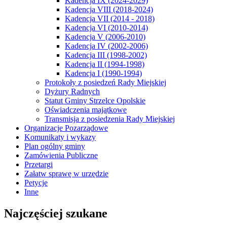
Kadencja IX (2024-2029)
Kadencja VIII (2018-2024)
Kadencja VII (2014 - 2018)
Kadencja VI (2010-2014)
Kadencja V (2006-2010)
Kadencja IV (2002-2006)
Kadencja III (1998-2002)
Kadencja II (1994-1998)
Kadencja I (1990-1994)
Protokoły z posiedzeń Rady Miejskiej
Dyżury Radnych
Statut Gminy Strzelce Opolskie
Oświadczenia majątkowe
Transmisja z posiedzenia Rady Miejskiej
Organizacje Pozarządowe
Komunikaty i wykazy
Plan ogólny gminy
Zamówienia Publiczne
Przetargi
Załatw sprawę w urzędzie
Petycje
Inne
Najczęściej szukane