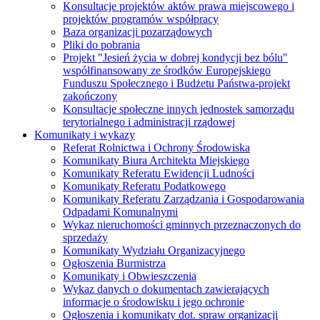
Konsultacje projektów aktów prawa miejscowego i
projektów programów współpracy
Baza organizacji pozarządowych
Pliki do pobrania
Projekt "Jesień życia w dobrej kondycji bez bólu"
współfinansowany ze środków Europejskiego
Funduszu Społecznego i Budżetu Państwa-projekt
zakończony
Konsultacje społeczne innych jednostek samorządu
terytorialnego i administracji rządowej
Komunikaty i wykazy
Referat Rolnictwa i Ochrony Środowiska
Komunikaty Biura Architekta Miejskiego
Komunikaty Referatu Ewidencji Ludności
Komunikaty Referatu Podatkowego
Komunikaty Referatu Zarządzania i Gospodarowania
Odpadami Komunalnymi
Wykaz nieruchomości gminnych przeznaczonych do
sprzedaży
Komunikaty Wydziału Organizacyjnego
Ogłoszenia Burmistrza
Komunikaty i Obwieszczenia
Wykaz danych o dokumentach zawierających
informacje o środowisku i jego ochronie
Ogłoszenia i komunikaty dot. spraw organizacji