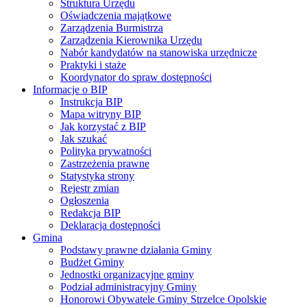
Struktura Urzędu
Oświadczenia majątkowe
Zarządzenia Burmistrza
Zarządzenia Kierownika Urzędu
Nabór kandydatów na stanowiska urzędnicze
Praktyki i staże
Koordynator do spraw dostępności
Informacje o BIP
Instrukcja BIP
Mapa witryny BIP
Jak korzystać z BIP
Jak szukać
Polityka prywatności
Zastrzeżenia prawne
Statystyka strony
Rejestr zmian
Ogłoszenia
Redakcja BIP
Deklaracja dostępności
Gmina
Podstawy prawne działania Gminy
Budżet Gminy
Jednostki organizacyjne gminy
Podział administracyjny Gminy
Honorowi Obywatele Gminy Strzelce Opolskie