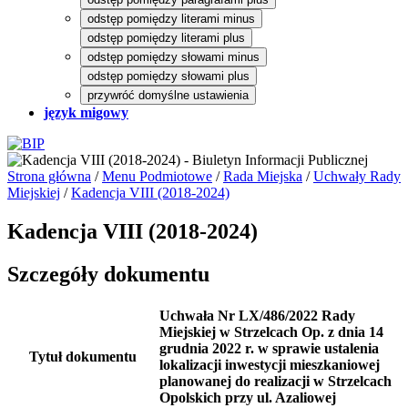
odstęp pomiędzy literami minus
odstęp pomiędzy literami plus
odstęp pomiędzy słowami minus
odstęp pomiędzy słowami plus
przywróć domyślne ustawienia
język migowy
Strona główna
/
Menu Podmiotowe
/
Rada Miejska
/
Uchwały Rady
Miejskiej
/
Kadencja VIII (2018-2024)
Kadencja VIII (2018-2024)
Szczegóły dokumentu
Uchwała Nr LX/486/2022 Rady
Miejskiej w Strzelcach Op. z dnia 14
grudnia 2022 r. w sprawie ustalenia
Tytuł dokumentu
lokalizacji inwestycji mieszkaniowej
planowanej do realizacji w Strzelcach
Opolskich przy ul. Azaliowej