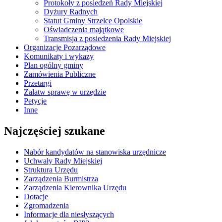
Protokoły z posiedzeń Rady Miejskiej
Dyżury Radnych
Statut Gminy Strzelce Opolskie
Oświadczenia majątkowe
Transmisja z posiedzenia Rady Miejskiej
Organizacje Pozarządowe
Komunikaty i wykazy
Plan ogólny gminy
Zamówienia Publiczne
Przetargi
Załatw sprawę w urzędzie
Petycje
Inne
Najczęściej szukane
Nabór kandydatów na stanowiska urzędnicze
Uchwały Rady Miejskiej
Struktura Urzędu
Zarządzenia Burmistrza
Zarządzenia Kierownika Urzędu
Dotacje
Zgromadzenia
Informacje dla niesłyszących