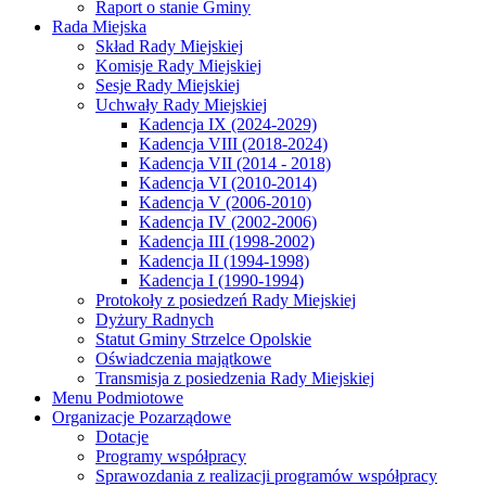
Raport o stanie Gminy
Rada Miejska
Skład Rady Miejskiej
Komisje Rady Miejskiej
Sesje Rady Miejskiej
Uchwały Rady Miejskiej
Kadencja IX (2024-2029)
Kadencja VIII (2018-2024)
Kadencja VII (2014 - 2018)
Kadencja VI (2010-2014)
Kadencja V (2006-2010)
Kadencja IV (2002-2006)
Kadencja III (1998-2002)
Kadencja II (1994-1998)
Kadencja I (1990-1994)
Protokoły z posiedzeń Rady Miejskiej
Dyżury Radnych
Statut Gminy Strzelce Opolskie
Oświadczenia majątkowe
Transmisja z posiedzenia Rady Miejskiej
Menu Podmiotowe
Organizacje Pozarządowe
Dotacje
Programy współpracy
Sprawozdania z realizacji programów współpracy