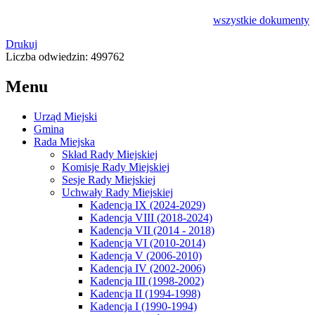
wszystkie
dokumenty
Drukuj
Liczba odwiedzin: 499762
Menu
Urząd Miejski
Gmina
Rada Miejska
Skład Rady Miejskiej
Komisje Rady Miejskiej
Sesje Rady Miejskiej
Uchwały Rady Miejskiej
Kadencja IX (2024-2029)
Kadencja VIII (2018-2024)
Kadencja VII (2014 - 2018)
Kadencja VI (2010-2014)
Kadencja V (2006-2010)
Kadencja IV (2002-2006)
Kadencja III (1998-2002)
Kadencja II (1994-1998)
Kadencja I (1990-1994)