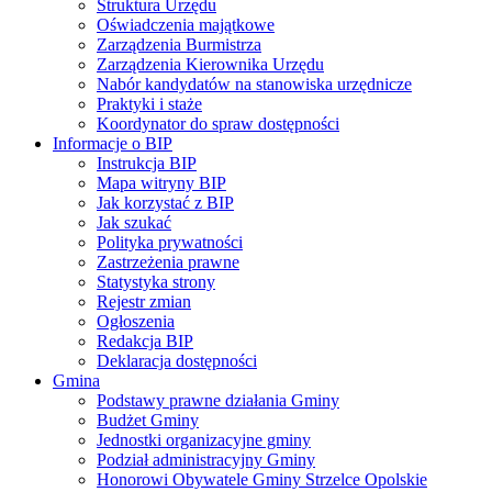
Struktura Urzędu
Oświadczenia majątkowe
Zarządzenia Burmistrza
Zarządzenia Kierownika Urzędu
Nabór kandydatów na stanowiska urzędnicze
Praktyki i staże
Koordynator do spraw dostępności
Informacje o BIP
Instrukcja BIP
Mapa witryny BIP
Jak korzystać z BIP
Jak szukać
Polityka prywatności
Zastrzeżenia prawne
Statystyka strony
Rejestr zmian
Ogłoszenia
Redakcja BIP
Deklaracja dostępności
Gmina
Podstawy prawne działania Gminy
Budżet Gminy
Jednostki organizacyjne gminy
Podział administracyjny Gminy
Honorowi Obywatele Gminy Strzelce Opolskie