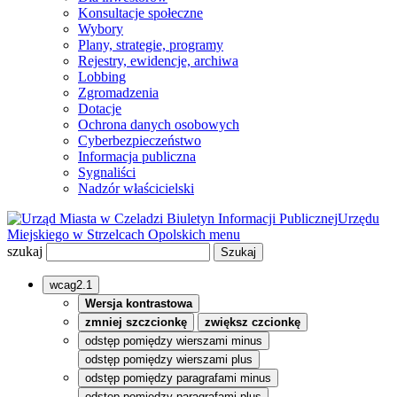
Konsultacje społeczne
Wybory
Plany, strategie, programy
Rejestry, ewidencje, archiwa
Lobbing
Zgromadzenia
Dotacje
Ochrona danych osobowych
Cyberbezpieczeństwo
Informacja publiczna
Sygnaliści
Nadzór właścicielski
Biuletyn Informacji Publicznej
Urzędu
Miejskiego w Strzelcach Opolskich
menu
szukaj
wcag2.1
Wersja kontrastowa
zmniej szczcionkę
zwiększ czcionkę
odstęp pomiędzy wierszami minus
odstęp pomiędzy wierszami plus
odstęp pomiędzy paragrafami minus
odstęp pomiędzy paragrafami plus