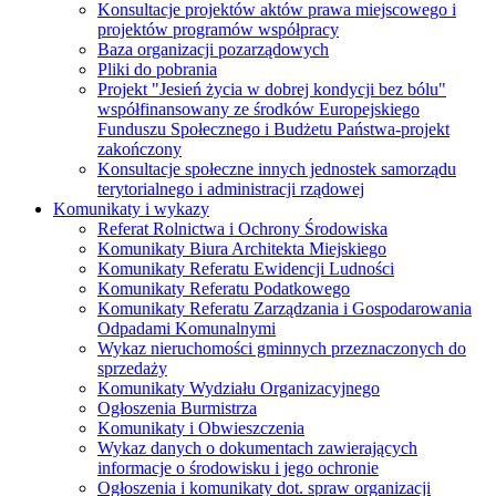
Konsultacje projektów aktów prawa miejscowego i
projektów programów współpracy
Baza organizacji pozarządowych
Pliki do pobrania
Projekt "Jesień życia w dobrej kondycji bez bólu"
współfinansowany ze środków Europejskiego
Funduszu Społecznego i Budżetu Państwa-projekt
zakończony
Konsultacje społeczne innych jednostek samorządu
terytorialnego i administracji rządowej
Komunikaty i wykazy
Referat Rolnictwa i Ochrony Środowiska
Komunikaty Biura Architekta Miejskiego
Komunikaty Referatu Ewidencji Ludności
Komunikaty Referatu Podatkowego
Komunikaty Referatu Zarządzania i Gospodarowania
Odpadami Komunalnymi
Wykaz nieruchomości gminnych przeznaczonych do
sprzedaży
Komunikaty Wydziału Organizacyjnego
Ogłoszenia Burmistrza
Komunikaty i Obwieszczenia
Wykaz danych o dokumentach zawierających
informacje o środowisku i jego ochronie
Ogłoszenia i komunikaty dot. spraw organizacji