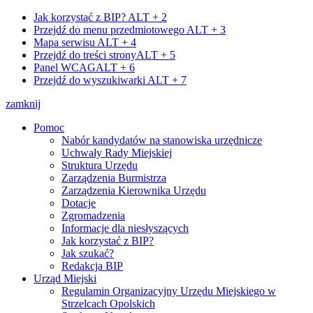
Jak korzystać z BIP?
ALT + 2
Przejdź do menu przedmiotowego
ALT + 3
Mapa serwisu
ALT + 4
Przejdź do treści strony
ALT + 5
Panel WCAG
ALT + 6
Przejdź do wyszukiwarki
ALT + 7
zamknij
Pomoc
Nabór kandydatów na stanowiska urzędnicze
Uchwały Rady Miejskiej
Struktura Urzędu
Zarządzenia Burmistrza
Zarządzenia Kierownika Urzędu
Dotacje
Zgromadzenia
Informacje dla niesłyszących
Jak korzystać z BIP?
Jak szukać?
Redakcja BIP
Urząd Miejski
Regulamin Organizacyjny Urzędu Miejskiego w
Strzelcach Opolskich