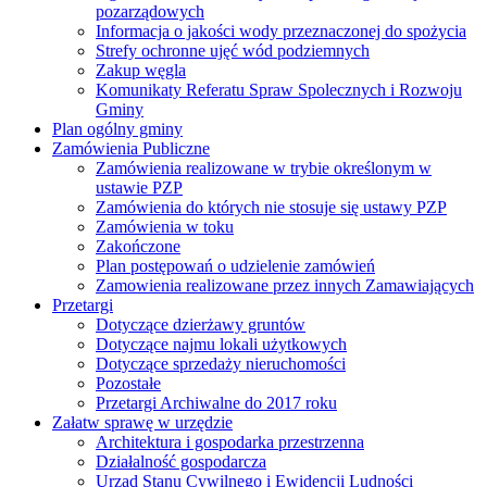
pozarządowych
Informacja o jakości wody przeznaczonej do spożycia
Strefy ochronne ujęć wód podziemnych
Zakup węgla
Komunikaty Referatu Spraw Spolecznych i Rozwoju
Gminy
Plan ogólny gminy
Zamówienia Publiczne
Zamówienia realizowane w trybie określonym w
ustawie PZP
Zamówienia do których nie stosuje się ustawy PZP
Zamówienia w toku
Zakończone
Plan postępowań o udzielenie zamówień
Zamowienia realizowane przez innych Zamawiających
Przetargi
Dotyczące dzierżawy gruntów
Dotyczące najmu lokali użytkowych
Dotyczące sprzedaży nieruchomości
Pozostałe
Przetargi Archiwalne do 2017 roku
Załatw sprawę w urzędzie
Architektura i gospodarka przestrzenna
Działalność gospodarcza
Urząd Stanu Cywilnego i Ewidencji Ludności