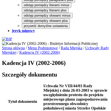
odstęp pomiędzy literami minus
odstęp pomiędzy literami plus
odstęp pomiędzy słowami minus
odstęp pomiędzy słowami plus
przywróć domyślne ustawienia
język migowy
Strona główna
/
Menu Podmiotowe
/
Rada Miejska
/
Uchwały Rady
Miejskiej
/
Kadencja IV (2002-2006)
Kadencja IV (2002-2006)
Szczegóły dokumentu
Uchwała Nr VIII/44/03 Rady
Miejskiej z dnia 26-03-2003 w sprawie
uwzględnieniu protestu do projektu
miejscowego planu zagospodarowania
Tytuł dokumentu
przestrzennego obwodnicy
południowej miasta Strzelce Opolskie