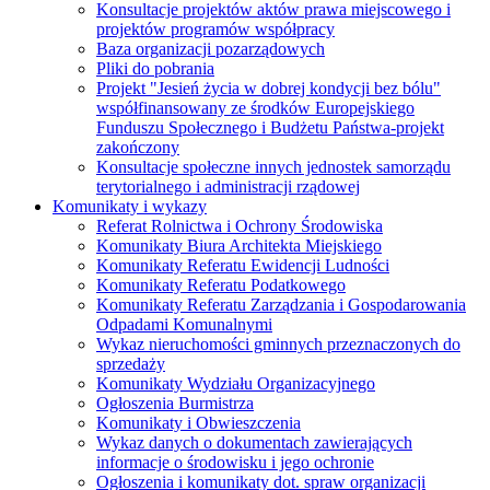
Konsultacje projektów aktów prawa miejscowego i
projektów programów współpracy
Baza organizacji pozarządowych
Pliki do pobrania
Projekt "Jesień życia w dobrej kondycji bez bólu"
współfinansowany ze środków Europejskiego
Funduszu Społecznego i Budżetu Państwa-projekt
zakończony
Konsultacje społeczne innych jednostek samorządu
terytorialnego i administracji rządowej
Komunikaty i wykazy
Referat Rolnictwa i Ochrony Środowiska
Komunikaty Biura Architekta Miejskiego
Komunikaty Referatu Ewidencji Ludności
Komunikaty Referatu Podatkowego
Komunikaty Referatu Zarządzania i Gospodarowania
Odpadami Komunalnymi
Wykaz nieruchomości gminnych przeznaczonych do
sprzedaży
Komunikaty Wydziału Organizacyjnego
Ogłoszenia Burmistrza
Komunikaty i Obwieszczenia
Wykaz danych o dokumentach zawierających
informacje o środowisku i jego ochronie
Ogłoszenia i komunikaty dot. spraw organizacji