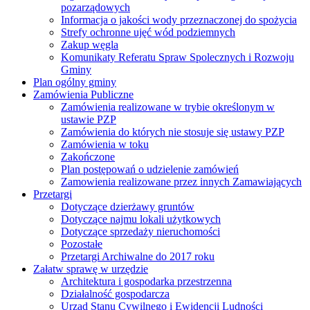
pozarządowych
Informacja o jakości wody przeznaczonej do spożycia
Strefy ochronne ujęć wód podziemnych
Zakup węgla
Komunikaty Referatu Spraw Spolecznych i Rozwoju
Gminy
Plan ogólny gminy
Zamówienia Publiczne
Zamówienia realizowane w trybie określonym w
ustawie PZP
Zamówienia do których nie stosuje się ustawy PZP
Zamówienia w toku
Zakończone
Plan postępowań o udzielenie zamówień
Zamowienia realizowane przez innych Zamawiających
Przetargi
Dotyczące dzierżawy gruntów
Dotyczące najmu lokali użytkowych
Dotyczące sprzedaży nieruchomości
Pozostałe
Przetargi Archiwalne do 2017 roku
Załatw sprawę w urzędzie
Architektura i gospodarka przestrzenna
Działalność gospodarcza
Urząd Stanu Cywilnego i Ewidencji Ludności