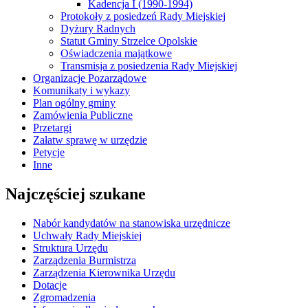
Kadencja I (1990-1994)
Protokoły z posiedzeń Rady Miejskiej
Dyżury Radnych
Statut Gminy Strzelce Opolskie
Oświadczenia majątkowe
Transmisja z posiedzenia Rady Miejskiej
Organizacje Pozarządowe
Komunikaty i wykazy
Plan ogólny gminy
Zamówienia Publiczne
Przetargi
Załatw sprawę w urzędzie
Petycje
Inne
Najczęściej szukane
Nabór kandydatów na stanowiska urzędnicze
Uchwały Rady Miejskiej
Struktura Urzędu
Zarządzenia Burmistrza
Zarządzenia Kierownika Urzędu
Dotacje
Zgromadzenia