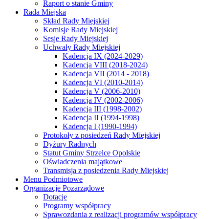
Raport o stanie Gminy
Rada Miejska
Skład Rady Miejskiej
Komisje Rady Miejskiej
Sesje Rady Miejskiej
Uchwały Rady Miejskiej
Kadencja IX (2024-2029)
Kadencja VIII (2018-2024)
Kadencja VII (2014 - 2018)
Kadencja VI (2010-2014)
Kadencja V (2006-2010)
Kadencja IV (2002-2006)
Kadencja III (1998-2002)
Kadencja II (1994-1998)
Kadencja I (1990-1994)
Protokoły z posiedzeń Rady Miejskiej
Dyżury Radnych
Statut Gminy Strzelce Opolskie
Oświadczenia majątkowe
Transmisja z posiedzenia Rady Miejskiej
Menu Podmiotowe
Organizacje Pozarządowe
Dotacje
Programy współpracy
Sprawozdania z realizacji programów współpracy