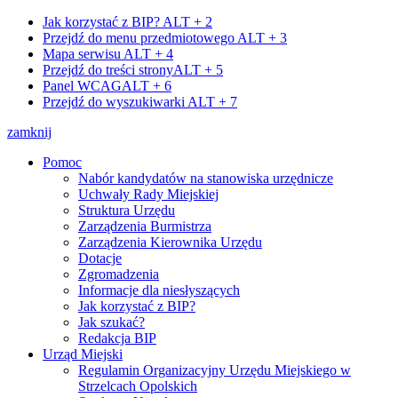
Jak korzystać z BIP?
ALT + 2
Przejdź do menu przedmiotowego
ALT + 3
Mapa serwisu
ALT + 4
Przejdź do treści strony
ALT + 5
Panel WCAG
ALT + 6
Przejdź do wyszukiwarki
ALT + 7
zamknij
Pomoc
Nabór kandydatów na stanowiska urzędnicze
Uchwały Rady Miejskiej
Struktura Urzędu
Zarządzenia Burmistrza
Zarządzenia Kierownika Urzędu
Dotacje
Zgromadzenia
Informacje dla niesłyszących
Jak korzystać z BIP?
Jak szukać?
Redakcja BIP
Urząd Miejski
Regulamin Organizacyjny Urzędu Miejskiego w
Strzelcach Opolskich