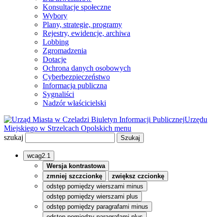
Konsultacje społeczne
Wybory
Plany, strategie, programy
Rejestry, ewidencje, archiwa
Lobbing
Zgromadzenia
Dotacje
Ochrona danych osobowych
Cyberbezpieczeństwo
Informacja publiczna
Sygnaliści
Nadzór właścicielski
Biuletyn Informacji Publicznej
Urzędu
Miejskiego w Strzelcach Opolskich
menu
szukaj
wcag2.1
Wersja kontrastowa
zmniej szczcionkę
zwiększ czcionkę
odstęp pomiędzy wierszami minus
odstęp pomiędzy wierszami plus
odstęp pomiędzy paragrafami minus
odstęp pomiędzy paragrafami plus