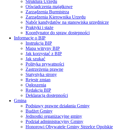
Struktura Urzędu
Oświadczenia majątkowe
Zarządzenia Burmistrza
Zarządzenia Kierownika Urzędu
Nabór kandydatów na stanowiska urzędnicze
Praktyki i staże
Koordynator do spraw dostępności
Informacje o BIP
Instrukcja BIP
Mapa witryny BIP
Jak korzystać z BIP
Jak szukać
Polityka prywatności
Zastrzeżenia prawne
Statystyka strony
Rejestr zmian
Ogłoszenia
Redakcja BIP
Deklaracja dostępności
Gmina
Podstawy prawne działania Gminy
Budżet Gminy
Jednostki organizacyjne gminy
Podział administracyjny Gminy
Honorowi Obywatele Gminy Strzelce Opolskie