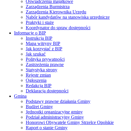
Oświadczenia majątkowe
Zarządzenia Burmistrza
Zarządzenia Kierownika Urzędu
Nabór kandydatów na stanowiska urzędnicze
Praktyki i staże
Koordynator do spraw dostępności
Informacje o BIP
Instrukcja BIP
Mapa witryny BIP
Jak korzystać z BIP
Jak szukać
Polityka prywatności
Zastrzeżenia prawne
Statystyka strony
Rejestr zmian
Ogłoszenia
Redakcja BIP
Deklaracja dostępności
Gmina
Podstawy prawne działania Gminy
Budżet Gminy
Jednostki organizacyjne gminy
Podział administracyjny Gminy
Honorowi Obywatele Gminy Strzelce Opolskie
Raport o stanie Gminy