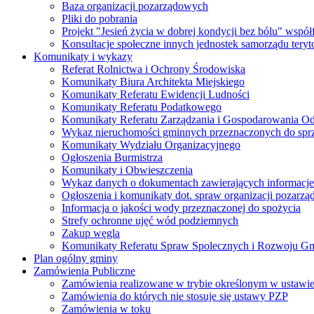
Baza organizacji pozarządowych
Pliki do pobrania
Projekt "Jesień życia w dobrej kondycji bez bólu" wsp
Konsultacje społeczne innych jednostek samorządu teryto
Komunikaty i wykazy
Referat Rolnictwa i Ochrony Środowiska
Komunikaty Biura Architekta Miejskiego
Komunikaty Referatu Ewidencji Ludności
Komunikaty Referatu Podatkowego
Komunikaty Referatu Zarządzania i Gospodarowania 
Wykaz nieruchomości gminnych przeznaczonych do spr
Komunikaty Wydziału Organizacyjnego
Ogłoszenia Burmistrza
Komunikaty i Obwieszczenia
Wykaz danych o dokumentach zawierających informacje 
Ogłoszenia i komunikaty dot. spraw organizacji pozarz
Informacja o jakości wody przeznaczonej do spożycia
Strefy ochronne ujęć wód podziemnych
Zakup węgla
Komunikaty Referatu Spraw Spolecznych i Rozwoju G
Plan ogólny gminy
Zamówienia Publiczne
Zamówienia realizowane w trybie określonym w ustawi
Zamówienia do których nie stosuje się ustawy PZP
Zamówienia w toku