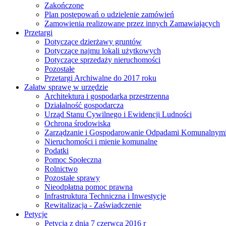
Zakończone
Plan postępowań o udzielenie zamówień
Zamowienia realizowane przez innych Zamawiających
Przetargi
Dotyczące dzierżawy gruntów
Dotyczące najmu lokali użytkowych
Dotyczące sprzedaży nieruchomości
Pozostałe
Przetargi Archiwalne do 2017 roku
Załatw sprawę w urzędzie
Architektura i gospodarka przestrzenna
Działalność gospodarcza
Urząd Stanu Cywilnego i Ewidencji Ludności
Ochrona środowiska
Zarządzanie i Gospodarowanie Odpadami Komunalnym
Nieruchomości i mienie komunalne
Podatki
Pomoc Społeczna
Rolnictwo
Pozostałe sprawy
Nieodpłatna pomoc prawna
Infrastruktura Techniczna i Inwestycje
Rewitalizacja - Zaświadczenie
Petycje
Petycja z dnia 7 czerwca 2016 r