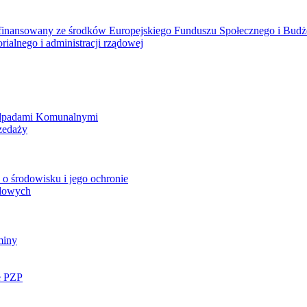
ółfinansowany ze środków Europejskiego Funduszu Społecznego i Bud
rialnego i administracji rządowej
Odpadami Komunalnymi
zedaży
o środowisku i jego ochronie
ądowych
miny
e PZP