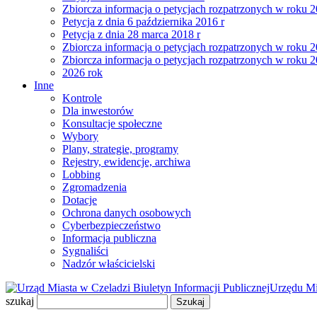
Zbiorcza informacja o petycjach rozpatrzonych w roku 
Petycja z dnia 6 października 2016 r
Petycja z dnia 28 marca 2018 r
Zbiorcza informacja o petycjach rozpatrzonych w roku 
Zbiorcza informacja o petycjach rozpatrzonych w roku 
2026 rok
Inne
Kontrole
Dla inwestorów
Konsultacje społeczne
Wybory
Plany, strategie, programy
Rejestry, ewidencje, archiwa
Lobbing
Zgromadzenia
Dotacje
Ochrona danych osobowych
Cyberbezpieczeństwo
Informacja publiczna
Sygnaliści
Nadzór właścicielski
Biuletyn Informacji Publicznej
Urzędu Mi
szukaj