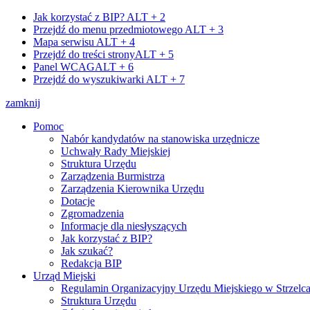
Jak korzystać z BIP?
ALT + 2
Przejdź do menu przedmiotowego
ALT + 3
Mapa serwisu
ALT + 4
Przejdź do treści strony
ALT + 5
Panel WCAG
ALT + 6
Przejdź do wyszukiwarki
ALT + 7
zamknij
Pomoc
Nabór kandydatów na stanowiska urzędnicze
Uchwały Rady Miejskiej
Struktura Urzędu
Zarządzenia Burmistrza
Zarządzenia Kierownika Urzędu
Dotacje
Zgromadzenia
Informacje dla niesłyszących
Jak korzystać z BIP?
Jak szukać?
Redakcja BIP
Urząd Miejski
Regulamin Organizacyjny Urzędu Miejskiego w Strzelc
Struktura Urzędu