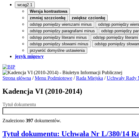
wcag2.1
Wersja kontrastowa
zmniej szczcionkę
zwiększ czcionkę
odstęp pomiędzy wierszami minus
odstęp pomiędzy wier
odstęp pomiędzy paragrafami minus
odstęp pomiędzy par
odstęp pomiędzy literami minus
odstęp pomiędzy literami
odstęp pomiędzy słowami minus
odstęp pomiędzy słowam
przywróć domyślne ustawienia
język migowy
Strona główna
/
Menu Podmiotowe
/
Rada Miejska
/
Uchwały Rady M
Kadencja VI (2010-2014)
Tytuł dokumentu
Znaleziono
397
dokumentów.
Tytuł dokumentu:
Uchwała Nr L/380/14 Ra