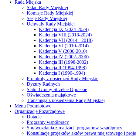
Rada Miejska
Skład Rady Miejskiej
Komisje Rady Miejskiej
Sesje Rady Miejskiej
Uchwały Rady Miejskiej
Kadencja IX (2024-2029)
Kadencja VIII (2018-2024)
Kadencja VII (2014 - 2018)
Kadencja VI (2010-2014)
Kadencja V (2006-2010)
Kadencja IV (2002-2006)
Kadencja III (1998-2002)
Kadencja II (1994-1998)
Kadencja I (1990-1994)
Protokoły z posiedzeń Rady Miejskiej
Dyżury Radnych
Statut Gminy Strzelce Opolskie
Oświadczenia majątkowe
Transmisja z posiedzenia Rady Miejskiej
Menu Podmiotowe
Organizacje Pozarządowe
Dotacje
Programy współpracy
Sprawozdania z realizacji programów współpracy
Konsultacje projektów aktów prawa miejscowego i pro