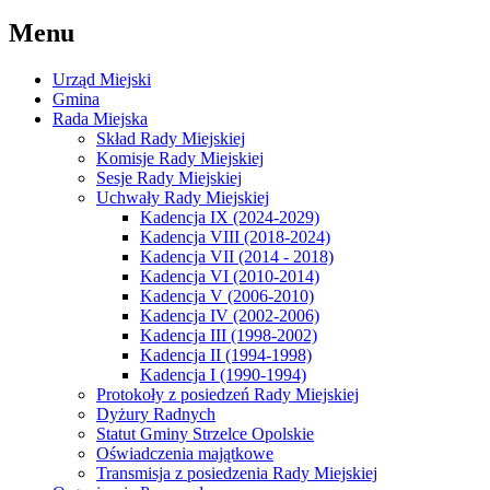
Menu
Urząd Miejski
Gmina
Rada Miejska
Skład Rady Miejskiej
Komisje Rady Miejskiej
Sesje Rady Miejskiej
Uchwały Rady Miejskiej
Kadencja IX (2024-2029)
Kadencja VIII (2018-2024)
Kadencja VII (2014 - 2018)
Kadencja VI (2010-2014)
Kadencja V (2006-2010)
Kadencja IV (2002-2006)
Kadencja III (1998-2002)
Kadencja II (1994-1998)
Kadencja I (1990-1994)
Protokoły z posiedzeń Rady Miejskiej
Dyżury Radnych
Statut Gminy Strzelce Opolskie
Oświadczenia majątkowe
Transmisja z posiedzenia Rady Miejskiej