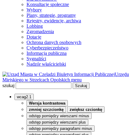
Konsultacje społeczne
Wybory
Plany, strategie, programy
Rejestry, ewidencje, archiwa
Lobbing
Zgromadzenia
Dotacje
Ochrona danych osobowych
Cyberbezpieczeństwo
Informacja publiczna
Sygnaliści
Nadzór właścicielski
Biuletyn Informacji Publicznej
Urzędu
Miejskiego w Strzelcach Opolskich
menu
szukaj
wcag2.1
Wersja kontrastowa
zmniej szczcionkę
zwiększ czcionkę
odstęp pomiędzy wierszami minus
odstęp pomiędzy wierszami plus
odstęp pomiędzy paragrafami minus
odstęp pomiędzy paragrafami plus