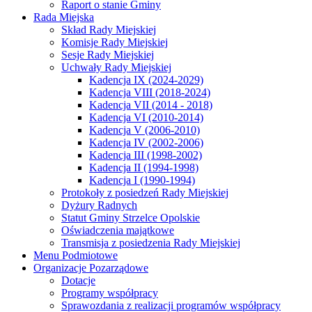
Raport o stanie Gminy
Rada Miejska
Skład Rady Miejskiej
Komisje Rady Miejskiej
Sesje Rady Miejskiej
Uchwały Rady Miejskiej
Kadencja IX (2024-2029)
Kadencja VIII (2018-2024)
Kadencja VII (2014 - 2018)
Kadencja VI (2010-2014)
Kadencja V (2006-2010)
Kadencja IV (2002-2006)
Kadencja III (1998-2002)
Kadencja II (1994-1998)
Kadencja I (1990-1994)
Protokoły z posiedzeń Rady Miejskiej
Dyżury Radnych
Statut Gminy Strzelce Opolskie
Oświadczenia majątkowe
Transmisja z posiedzenia Rady Miejskiej
Menu Podmiotowe
Organizacje Pozarządowe
Dotacje
Programy współpracy
Sprawozdania z realizacji programów współpracy