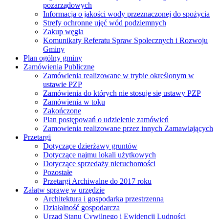
pozarządowych
Informacja o jakości wody przeznaczonej do spożycia
Strefy ochronne ujęć wód podziemnych
Zakup węgla
Komunikaty Referatu Spraw Spolecznych i Rozwoju
Gminy
Plan ogólny gminy
Zamówienia Publiczne
Zamówienia realizowane w trybie określonym w
ustawie PZP
Zamówienia do których nie stosuje się ustawy PZP
Zamówienia w toku
Zakończone
Plan postępowań o udzielenie zamówień
Zamowienia realizowane przez innych Zamawiających
Przetargi
Dotyczące dzierżawy gruntów
Dotyczące najmu lokali użytkowych
Dotyczące sprzedaży nieruchomości
Pozostałe
Przetargi Archiwalne do 2017 roku
Załatw sprawę w urzędzie
Architektura i gospodarka przestrzenna
Działalność gospodarcza
Urząd Stanu Cywilnego i Ewidencji Ludności