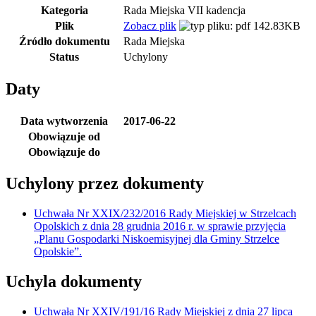
Kategoria
Rada Miejska VII kadencja
Plik
Zobacz plik
142.83KB
Źródło dokumentu
Rada Miejska
Status
Uchylony
Daty
Data wytworzenia
2017-06-22
Obowiązuje od
Obowiązuje do
Uchylony przez dokumenty
Uchwała Nr XXIX/232/2016 Rady Miejskiej w Strzelcach
Opolskich z dnia 28 grudnia 2016 r. w sprawie przyjęcia
„Planu Gospodarki Niskoemisyjnej dla Gminy Strzelce
Opolskie”.
Uchyla dokumenty
Uchwała Nr XXIV/191/16 Rady Miejskiej z dnia 27 lipca