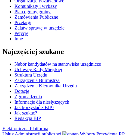
Organizacje Pozarządowe
Komunikaty i wykazy
Plan ogólny gminy
Zamówienia Publiczne
Przetargi
Załatw sprawę w urzędzie
Petycje
Inne
Najczęściej szukane
Nabór kandydatów na stanowiska urzędnicze
Uchwały Rady Miejskiej
Struktura Urzędu
Zarządzenia Burmistrza
Zarządzenia Kierownika Urzędu
Dotacje
Zgromadzenia
Informacje dla niesłyszących
Jak korzystać z BIP?
Jak szukać?
Redakcja BIP
Elektroniczna Platforma
Usług Administracji publicznej
Wybory Prezydenta RP