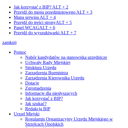
Jak korzystać z BIP?
ALT + 2
Przejdź do menu przedmiotowego
ALT + 3
Mapa serwisu
ALT + 4
Przejdź do treści strony
ALT + 5
Panel WCAG
ALT + 6
Przejdź do wyszukiwarki
ALT + 7
zamknij
Pomoc
Nabór kandydatów na stanowiska urzędnicze
Uchwały Rady Miejskiej
Struktura Urzędu
Zarządzenia Burmistrza
Zarządzenia Kierownika Urzędu
Dotacje
Zgromadzenia
Informacje dla niesłyszących
Jak korzystać z BIP?
Jak szukać?
Redakcja BIP
Urząd Miejski
Regulamin Organizacyjny Urzędu Miejskiego w
Strzelcach Opolskich