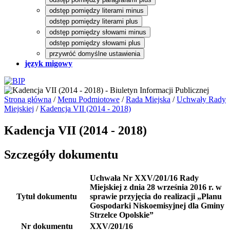
odstęp pomiędzy literami minus
odstęp pomiędzy literami plus
odstęp pomiędzy słowami minus
odstęp pomiędzy słowami plus
przywróć domyślne ustawienia
język migowy
Strona główna
/
Menu Podmiotowe
/
Rada Miejska
/
Uchwały Rady
Miejskiej
/
Kadencja VII (2014 - 2018)
Kadencja VII (2014 - 2018)
Szczegóły dokumentu
Uchwała Nr XXV/201/16 Rady
Miejskiej z dnia 28 września 2016 r. w
Tytuł dokumentu
sprawie przyjęcia do realizacji „Planu
Gospodarki Niskoemisyjnej dla Gminy
Strzelce Opolskie”
Nr dokumentu
XXV/201/16