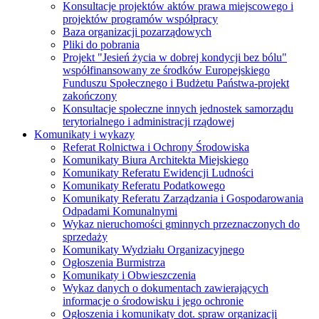
Konsultacje projektów aktów prawa miejscowego i
projektów programów współpracy
Baza organizacji pozarządowych
Pliki do pobrania
Projekt "Jesień życia w dobrej kondycji bez bólu"
współfinansowany ze środków Europejskiego
Funduszu Społecznego i Budżetu Państwa-projekt
zakończony
Konsultacje społeczne innych jednostek samorządu
terytorialnego i administracji rządowej
Komunikaty i wykazy
Referat Rolnictwa i Ochrony Środowiska
Komunikaty Biura Architekta Miejskiego
Komunikaty Referatu Ewidencji Ludności
Komunikaty Referatu Podatkowego
Komunikaty Referatu Zarządzania i Gospodarowania
Odpadami Komunalnymi
Wykaz nieruchomości gminnych przeznaczonych do
sprzedaży
Komunikaty Wydziału Organizacyjnego
Ogłoszenia Burmistrza
Komunikaty i Obwieszczenia
Wykaz danych o dokumentach zawierających
informacje o środowisku i jego ochronie
Ogłoszenia i komunikaty dot. spraw organizacji