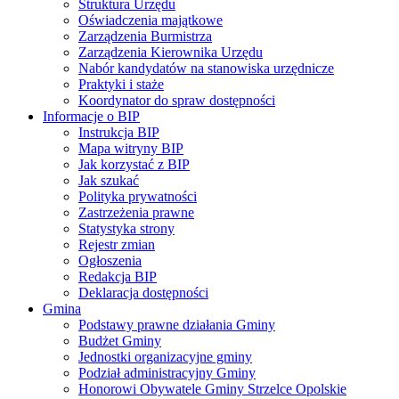
Struktura Urzędu
Oświadczenia majątkowe
Zarządzenia Burmistrza
Zarządzenia Kierownika Urzędu
Nabór kandydatów na stanowiska urzędnicze
Praktyki i staże
Koordynator do spraw dostępności
Informacje o BIP
Instrukcja BIP
Mapa witryny BIP
Jak korzystać z BIP
Jak szukać
Polityka prywatności
Zastrzeżenia prawne
Statystyka strony
Rejestr zmian
Ogłoszenia
Redakcja BIP
Deklaracja dostępności
Gmina
Podstawy prawne działania Gminy
Budżet Gminy
Jednostki organizacyjne gminy
Podział administracyjny Gminy
Honorowi Obywatele Gminy Strzelce Opolskie