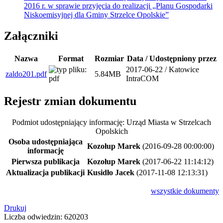
2016 r. w sprawie przyjęcia do realizacji „Planu Gospodarki
Niskoemisyjnej dla Gminy Strzelce Opolskie”
Załączniki
Nazwa
Format
Rozmiar
Data / Udostępniony przez
2017-06-22 / Katowice
zaldo201.pdf
5.84MB
IntraCOM
Rejestr zmian dokumentu
Podmiot udostępniający informację: Urząd Miasta w Strzelcach
Opolskich
Osoba udostępniająca
Kozołup Marek
(2016-09-28 00:00:00)
informację
Pierwsza publikacja
Kozołup Marek
(2017-06-22 11:14:12)
Aktualizacja publikacji
Kusidło Jacek
(2017-11-08 12:13:31)
wszystkie
dokumenty
Drukuj
Liczba odwiedzin: 620203