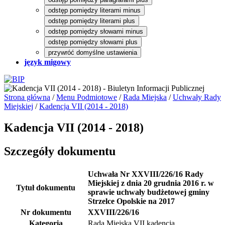
odstęp pomiędzy literami minus
odstęp pomiędzy literami plus
odstęp pomiędzy słowami minus
odstęp pomiędzy słowami plus
przywróć domyślne ustawienia
język migowy
Strona główna
/
Menu Podmiotowe
/
Rada Miejska
/
Uchwały Rady
Miejskiej
/
Kadencja VII (2014 - 2018)
Kadencja VII (2014 - 2018)
Szczegóły dokumentu
Uchwała Nr XXVIII/226/16 Rady
Miejskiej z dnia 20 grudnia 2016 r. w
Tytuł dokumentu
sprawie uchwały budżetowej gminy
Strzelce Opolskie na 2017
Nr dokumentu
XXVIII/226/16
Kategoria
Rada Miejska VII kadencja