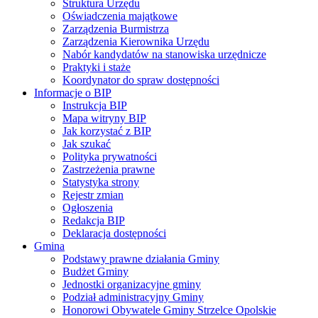
Struktura Urzędu
Oświadczenia majątkowe
Zarządzenia Burmistrza
Zarządzenia Kierownika Urzędu
Nabór kandydatów na stanowiska urzędnicze
Praktyki i staże
Koordynator do spraw dostępności
Informacje o BIP
Instrukcja BIP
Mapa witryny BIP
Jak korzystać z BIP
Jak szukać
Polityka prywatności
Zastrzeżenia prawne
Statystyka strony
Rejestr zmian
Ogłoszenia
Redakcja BIP
Deklaracja dostępności
Gmina
Podstawy prawne działania Gminy
Budżet Gminy
Jednostki organizacyjne gminy
Podział administracyjny Gminy
Honorowi Obywatele Gminy Strzelce Opolskie