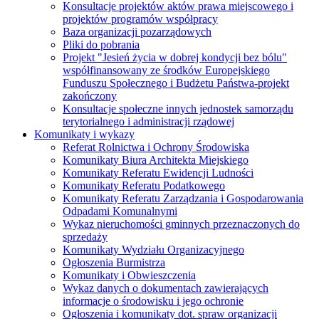
Konsultacje projektów aktów prawa miejscowego i
projektów programów współpracy
Baza organizacji pozarządowych
Pliki do pobrania
Projekt "Jesień życia w dobrej kondycji bez bólu"
współfinansowany ze środków Europejskiego
Funduszu Społecznego i Budżetu Państwa-projekt
zakończony
Konsultacje społeczne innych jednostek samorządu
terytorialnego i administracji rządowej
Komunikaty i wykazy
Referat Rolnictwa i Ochrony Środowiska
Komunikaty Biura Architekta Miejskiego
Komunikaty Referatu Ewidencji Ludności
Komunikaty Referatu Podatkowego
Komunikaty Referatu Zarządzania i Gospodarowania
Odpadami Komunalnymi
Wykaz nieruchomości gminnych przeznaczonych do
sprzedaży
Komunikaty Wydziału Organizacyjnego
Ogłoszenia Burmistrza
Komunikaty i Obwieszczenia
Wykaz danych o dokumentach zawierających
informacje o środowisku i jego ochronie
Ogłoszenia i komunikaty dot. spraw organizacji