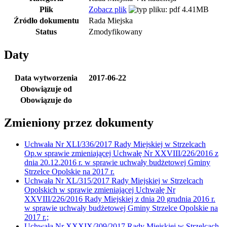
Plik
Zobacz plik
4.41MB
Źródło dokumentu
Rada Miejska
Status
Zmodyfikowany
Daty
Data wytworzenia
2017-06-22
Obowiązuje od
Obowiązuje do
Zmieniony przez dokumenty
Uchwała Nr XLI/336/2017 Rady Miejskiej w Strzelcach
Op.w sprawie zmieniającej Uchwałę Nr XXVIII/226/2016 z
dnia 20.12.2016 r. w sprawie uchwały budżetowej Gminy
Strzelce Opolskie na 2017 r.
Uchwała Nr XL/315/2017 Rady Miejskiej w Strzelcach
Opolskich w sprawie zmieniającej Uchwałę Nr
XXVIII/226/2016 Rady Miejskiej z dnia 20 grudnia 2016 r.
w sprawie uchwały budżetowej Gminy Strzelce Opolskie na
2017 r.;
Uchwała Nr XXXIX/309/2017 Rady Miejskiej w Strzelcach