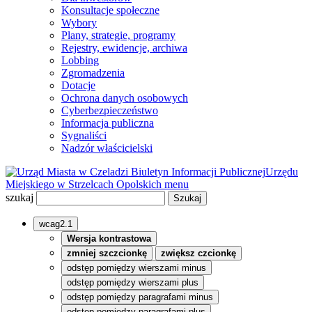
Konsultacje społeczne
Wybory
Plany, strategie, programy
Rejestry, ewidencje, archiwa
Lobbing
Zgromadzenia
Dotacje
Ochrona danych osobowych
Cyberbezpieczeństwo
Informacja publiczna
Sygnaliści
Nadzór właścicielski
Biuletyn Informacji Publicznej
Urzędu
Miejskiego w Strzelcach Opolskich
menu
szukaj
wcag2.1
Wersja kontrastowa
zmniej szczcionkę
zwiększ czcionkę
odstęp pomiędzy wierszami minus
odstęp pomiędzy wierszami plus
odstęp pomiędzy paragrafami minus
odstęp pomiędzy paragrafami plus