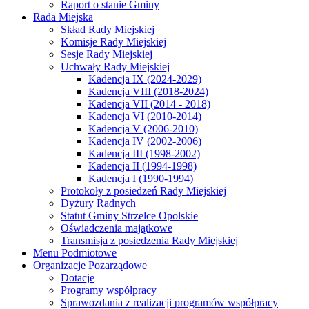
Raport o stanie Gminy
Rada Miejska
Skład Rady Miejskiej
Komisje Rady Miejskiej
Sesje Rady Miejskiej
Uchwały Rady Miejskiej
Kadencja IX (2024-2029)
Kadencja VIII (2018-2024)
Kadencja VII (2014 - 2018)
Kadencja VI (2010-2014)
Kadencja V (2006-2010)
Kadencja IV (2002-2006)
Kadencja III (1998-2002)
Kadencja II (1994-1998)
Kadencja I (1990-1994)
Protokoły z posiedzeń Rady Miejskiej
Dyżury Radnych
Statut Gminy Strzelce Opolskie
Oświadczenia majątkowe
Transmisja z posiedzenia Rady Miejskiej
Menu Podmiotowe
Organizacje Pozarządowe
Dotacje
Programy współpracy
Sprawozdania z realizacji programów współpracy