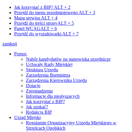
Jak korzystać z BIP?
ALT + 2
Przejdź do menu przedmiotowego
ALT + 3
Mapa serwisu
ALT + 4
Przejdź do treści strony
ALT + 5
Panel WCAG
ALT + 6
Przejdź do wyszukiwarki
ALT + 7
zamknij
Pomoc
Nabór kandydatów na stanowiska urzędnicze
Uchwały Rady Miejskiej
Struktura Urzędu
Zarządzenia Burmistrza
Zarządzenia Kierownika Urzędu
Dotacje
Zgromadzenia
Informacje dla niesłyszących
Jak korzystać z BIP?
Jak szukać?
Redakcja BIP
Urząd Miejski
Regulamin Organizacyjny Urzędu Miejskiego w
Strzelcach Opolskich