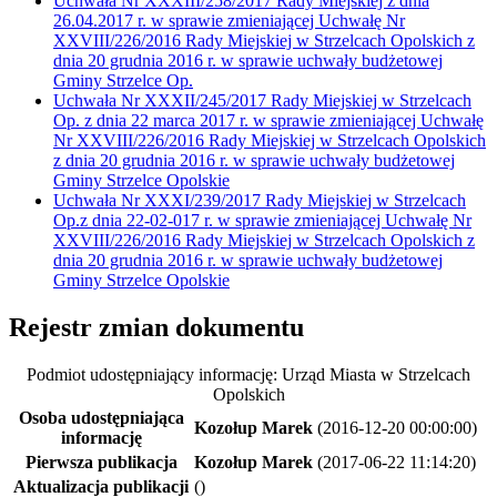
Uchwała Nr XXXIII/258/2017 Rady Miejskiej z dnia
26.04.2017 r. w sprawie zmieniającej Uchwałę Nr
XXVIII/226/2016 Rady Miejskiej w Strzelcach Opolskich z
dnia 20 grudnia 2016 r. w sprawie uchwały budżetowej
Gminy Strzelce Op.
Uchwała Nr XXXII/245/2017 Rady Miejskiej w Strzelcach
Op. z dnia 22 marca 2017 r. w sprawie zmieniającej Uchwałę
Nr XXVIII/226/2016 Rady Miejskiej w Strzelcach Opolskich
z dnia 20 grudnia 2016 r. w sprawie uchwały budżetowej
Gminy Strzelce Opolskie
Uchwała Nr XXXI/239/2017 Rady Miejskiej w Strzelcach
Op.z dnia 22-02-017 r. w sprawie zmieniającej Uchwałę Nr
XXVIII/226/2016 Rady Miejskiej w Strzelcach Opolskich z
dnia 20 grudnia 2016 r. w sprawie uchwały budżetowej
Gminy Strzelce Opolskie
Rejestr zmian dokumentu
Podmiot udostępniający informację: Urząd Miasta w Strzelcach
Opolskich
Osoba udostępniająca
Kozołup Marek
(2016-12-20 00:00:00)
informację
Pierwsza publikacja
Kozołup Marek
(2017-06-22 11:14:20)
Aktualizacja publikacji
()