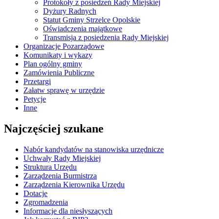
Protokoły z posiedzeń Rady Miejskiej
Dyżury Radnych
Statut Gminy Strzelce Opolskie
Oświadczenia majątkowe
Transmisja z posiedzenia Rady Miejskiej
Organizacje Pozarządowe
Komunikaty i wykazy
Plan ogólny gminy
Zamówienia Publiczne
Przetargi
Załatw sprawę w urzędzie
Petycje
Inne
Najczęściej szukane
Nabór kandydatów na stanowiska urzędnicze
Uchwały Rady Miejskiej
Struktura Urzędu
Zarządzenia Burmistrza
Zarządzenia Kierownika Urzędu
Dotacje
Zgromadzenia
Informacje dla niesłyszących