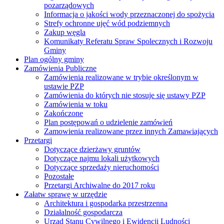
pozarządowych
Informacja o jakości wody przeznaczonej do spożycia
Strefy ochronne ujęć wód podziemnych
Zakup węgla
Komunikaty Referatu Spraw Spolecznych i Rozwoju
Gminy
Plan ogólny gminy
Zamówienia Publiczne
Zamówienia realizowane w trybie określonym w
ustawie PZP
Zamówienia do których nie stosuje się ustawy PZP
Zamówienia w toku
Zakończone
Plan postępowań o udzielenie zamówień
Zamowienia realizowane przez innych Zamawiających
Przetargi
Dotyczące dzierżawy gruntów
Dotyczące najmu lokali użytkowych
Dotyczące sprzedaży nieruchomości
Pozostałe
Przetargi Archiwalne do 2017 roku
Załatw sprawę w urzędzie
Architektura i gospodarka przestrzenna
Działalność gospodarcza
Urząd Stanu Cywilnego i Ewidencji Ludności