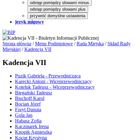
odstęp pomiędzy słowami minus
odstęp pomiędzy słowami plus
przywróć domyślne ustawienia
język migowy
Strona główna
/
Menu Podmiotowe
/
Rada Miejska
/
Skład Rady
Miejskiej
/
Kadencja VII
Kadencja VII
Puzik Gabriela - Przewodnicząca
Karecki Antoni - Wiceprzewodniczący
Koteluk Tadeusz - Wiceprzewodniczący
Biegański Tadeusz
Bischoff Karol
Bocian Józef
Foryt Danuta
Gola Jan
Habasz Zofia
Kaczmarek Irena
Knopik Agnieszka
Kocur Krystyna