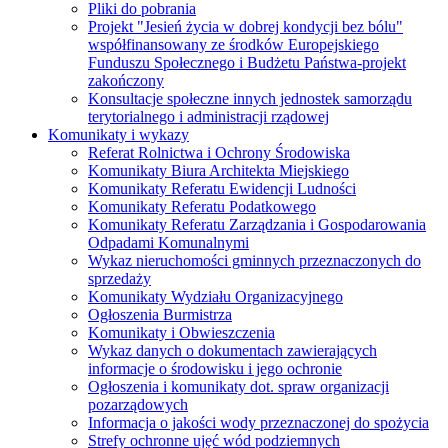
Pliki do pobrania
Projekt "Jesień życia w dobrej kondycji bez bólu"
współfinansowany ze środków Europejskiego
Funduszu Społecznego i Budżetu Państwa-projekt
zakończony
Konsultacje społeczne innych jednostek samorządu
terytorialnego i administracji rządowej
Komunikaty i wykazy
Referat Rolnictwa i Ochrony Środowiska
Komunikaty Biura Architekta Miejskiego
Komunikaty Referatu Ewidencji Ludności
Komunikaty Referatu Podatkowego
Komunikaty Referatu Zarządzania i Gospodarowania
Odpadami Komunalnymi
Wykaz nieruchomości gminnych przeznaczonych do
sprzedaży
Komunikaty Wydziału Organizacyjnego
Ogłoszenia Burmistrza
Komunikaty i Obwieszczenia
Wykaz danych o dokumentach zawierających
informacje o środowisku i jego ochronie
Ogłoszenia i komunikaty dot. spraw organizacji
pozarządowych
Informacja o jakości wody przeznaczonej do spożycia
Strefy ochronne ujęć wód podziemnych