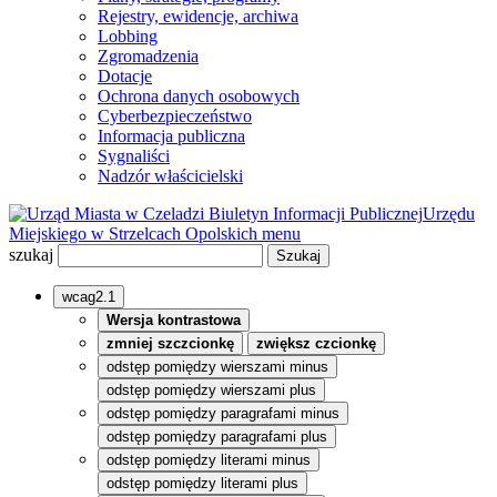
Rejestry, ewidencje, archiwa
Lobbing
Zgromadzenia
Dotacje
Ochrona danych osobowych
Cyberbezpieczeństwo
Informacja publiczna
Sygnaliści
Nadzór właścicielski
Biuletyn Informacji Publicznej
Urzędu
Miejskiego w Strzelcach Opolskich
menu
szukaj
wcag2.1
Wersja kontrastowa
zmniej szczcionkę
zwiększ czcionkę
odstęp pomiędzy wierszami minus
odstęp pomiędzy wierszami plus
odstęp pomiędzy paragrafami minus
odstęp pomiędzy paragrafami plus
odstęp pomiędzy literami minus
odstęp pomiędzy literami plus