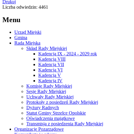
Drukuj
Liczba odwiedzin: 4461
Menu
Urząd Miejski
Gmina
Rada Miejska
Skład Rady Miejskiej
Kadencja IX - 2024 - 2029 rok
Kadencja VIII
Kadencja VII
Kadencja VI
Kadencja V
Kadencja IV
Komisje Rady Miejskiej
Sesje Rady Miejskiej
Uchwały Rady Miejskiej
Protokoły z posiedzeń Rady Miejskiej
Dyżury Radnych
Statut Gminy Strzelce Opolskie
Oświadczenia majątkowe
Transmisja z posiedzenia Rady Miejskiej
Organizacje Pozarządowe