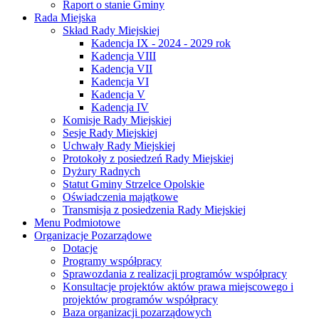
Raport o stanie Gminy
Rada Miejska
Skład Rady Miejskiej
Kadencja IX - 2024 - 2029 rok
Kadencja VIII
Kadencja VII
Kadencja VI
Kadencja V
Kadencja IV
Komisje Rady Miejskiej
Sesje Rady Miejskiej
Uchwały Rady Miejskiej
Protokoły z posiedzeń Rady Miejskiej
Dyżury Radnych
Statut Gminy Strzelce Opolskie
Oświadczenia majątkowe
Transmisja z posiedzenia Rady Miejskiej
Menu Podmiotowe
Organizacje Pozarządowe
Dotacje
Programy współpracy
Sprawozdania z realizacji programów współpracy
Konsultacje projektów aktów prawa miejscowego i
projektów programów współpracy
Baza organizacji pozarządowych