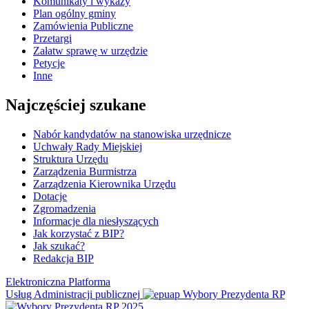
Komunikaty i wykazy
Plan ogólny gminy
Zamówienia Publiczne
Przetargi
Załatw sprawę w urzędzie
Petycje
Inne
Najczęściej szukane
Nabór kandydatów na stanowiska urzędnicze
Uchwały Rady Miejskiej
Struktura Urzędu
Zarządzenia Burmistrza
Zarządzenia Kierownika Urzędu
Dotacje
Zgromadzenia
Informacje dla niesłyszących
Jak korzystać z BIP?
Jak szukać?
Redakcja BIP
Elektroniczna Platforma
Usług Administracji publicznej
Wybory Prezydenta RP