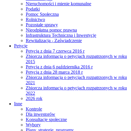
Nieruchomości i mienie komunalne
Podatki
Pomoc Społeczna
Rolnictwo
Pozostałe sprawy
Nieodpłatna pomoc prawna
Infrastruktura Techniczna i Inwestycje
Rewitalizacja - Zaświadczenie
Petycje
Petycja z dnia 7 czerwca 2016 r
Zbiorcza informacja o petycjach rozpatrzonych w roku
2015
Petycja z dnia 6 października 2016 r
Petycja z dnia 28 marca 2018 r
Zbiorcza informacja o petycjach rozpatrzonych w roku
2021
Zbiorcza informacja o petycjach rozpatrzonych w roku
2022
2026 rok
Inne
Kontrole
Dla inwestorów
Konsultacje społeczne
Wybory
Plany, strategie, programy