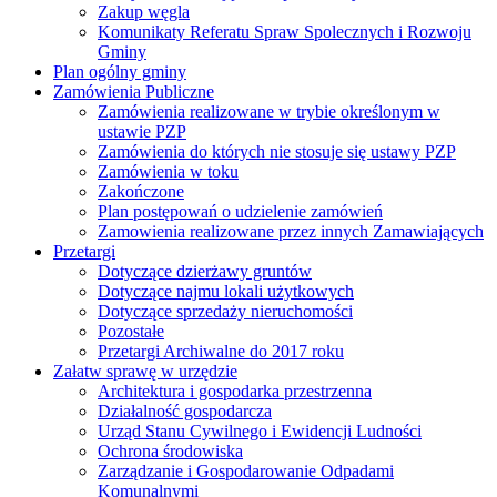
Zakup węgla
Komunikaty Referatu Spraw Spolecznych i Rozwoju
Gminy
Plan ogólny gminy
Zamówienia Publiczne
Zamówienia realizowane w trybie określonym w
ustawie PZP
Zamówienia do których nie stosuje się ustawy PZP
Zamówienia w toku
Zakończone
Plan postępowań o udzielenie zamówień
Zamowienia realizowane przez innych Zamawiających
Przetargi
Dotyczące dzierżawy gruntów
Dotyczące najmu lokali użytkowych
Dotyczące sprzedaży nieruchomości
Pozostałe
Przetargi Archiwalne do 2017 roku
Załatw sprawę w urzędzie
Architektura i gospodarka przestrzenna
Działalność gospodarcza
Urząd Stanu Cywilnego i Ewidencji Ludności
Ochrona środowiska
Zarządzanie i Gospodarowanie Odpadami
Komunalnymi