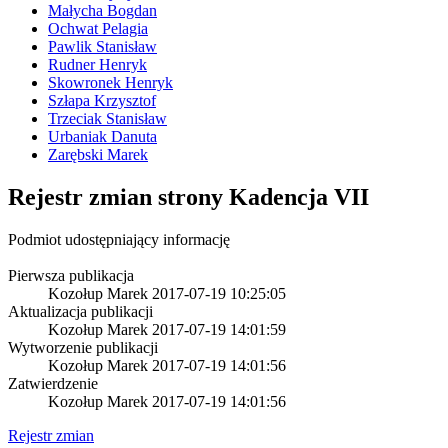
Małycha Bogdan
Ochwat Pelagia
Pawlik Stanisław
Rudner Henryk
Skowronek Henryk
Szłapa Krzysztof
Trzeciak Stanisław
Urbaniak Danuta
Zarębski Marek
Rejestr zmian strony
Kadencja VII
Podmiot udostępniający informację
Pierwsza publikacja
Kozołup Marek
2017-07-19 10:25:05
Aktualizacja publikacji
Kozołup Marek
2017-07-19 14:01:59
Wytworzenie publikacji
Kozołup Marek
2017-07-19 14:01:56
Zatwierdzenie
Kozołup Marek
2017-07-19 14:01:56
Rejestr zmian