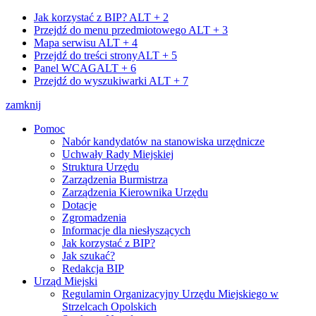
Jak korzystać z BIP?
ALT + 2
Przejdź do menu przedmiotowego
ALT + 3
Mapa serwisu
ALT + 4
Przejdź do treści strony
ALT + 5
Panel WCAG
ALT + 6
Przejdź do wyszukiwarki
ALT + 7
zamknij
Pomoc
Nabór kandydatów na stanowiska urzędnicze
Uchwały Rady Miejskiej
Struktura Urzędu
Zarządzenia Burmistrza
Zarządzenia Kierownika Urzędu
Dotacje
Zgromadzenia
Informacje dla niesłyszących
Jak korzystać z BIP?
Jak szukać?
Redakcja BIP
Urząd Miejski
Regulamin Organizacyjny Urzędu Miejskiego w
Strzelcach Opolskich