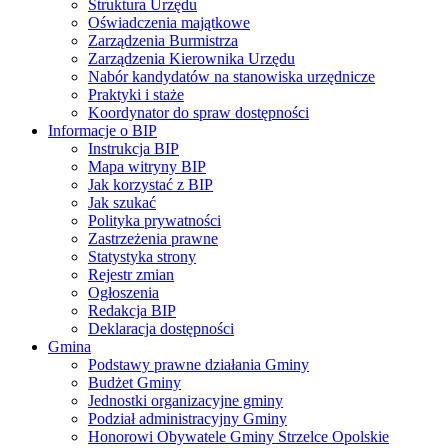
Struktura Urzędu
Oświadczenia majątkowe
Zarządzenia Burmistrza
Zarządzenia Kierownika Urzędu
Nabór kandydatów na stanowiska urzędnicze
Praktyki i staże
Koordynator do spraw dostępności
Informacje o BIP
Instrukcja BIP
Mapa witryny BIP
Jak korzystać z BIP
Jak szukać
Polityka prywatności
Zastrzeżenia prawne
Statystyka strony
Rejestr zmian
Ogłoszenia
Redakcja BIP
Deklaracja dostępności
Gmina
Podstawy prawne działania Gminy
Budżet Gminy
Jednostki organizacyjne gminy
Podział administracyjny Gminy
Honorowi Obywatele Gminy Strzelce Opolskie