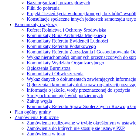
Baza organizacji pozarządowych
Pliki do pobrania
Projekt "Jesień życia w dobrej kondycji bez bólu" wsp
Konsultacje społeczne innych jednostek samorządu teryto
Komunikaty i wykazy
Referat Rolnictwa i Ochrony Środowiska
Komunikaty Biura Architekta Miejskiego
Komunikaty Referatu Ewidencji Ludności
Komunikaty Referatu Podatkowego
Komunikaty Referatu Zarządzania i Gospodarowania 
Wykaz nieruchomości gminnych przeznaczonych do spr
Komunikaty Wydziału Organizacyjnego
Ogłoszenia Burmistrza
Komunikaty i Obwieszczenia
Wykaz danych o dokumentach zawierających informacje 
Ogłoszenia i komunikaty dot. spraw organizacji pozarz
Informacja o jakości wody przeznaczonej do spożycia
Strefy ochronne ujęć wód podziemnych
Zakup węgla
Komunikaty Referatu Spraw Spolecznych i Rozwoju G
Plan ogólny gminy
Zamówienia Publiczne
Zamówienia realizowane w trybie określonym w ustawi
Zamówienia do których nie stosuje się ustawy PZP
Zamówienia w toku