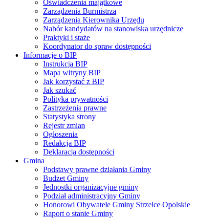
Oświadczenia majątkowe
Zarządzenia Burmistrza
Zarządzenia Kierownika Urzędu
Nabór kandydatów na stanowiska urzędnicze
Praktyki i staże
Koordynator do spraw dostępności
Informacje o BIP
Instrukcja BIP
Mapa witryny BIP
Jak korzystać z BIP
Jak szukać
Polityka prywatności
Zastrzeżenia prawne
Statystyka strony
Rejestr zmian
Ogłoszenia
Redakcja BIP
Deklaracja dostępności
Gmina
Podstawy prawne działania Gminy
Budżet Gminy
Jednostki organizacyjne gminy
Podział administracyjny Gminy
Honorowi Obywatele Gminy Strzelce Opolskie
Raport o stanie Gminy