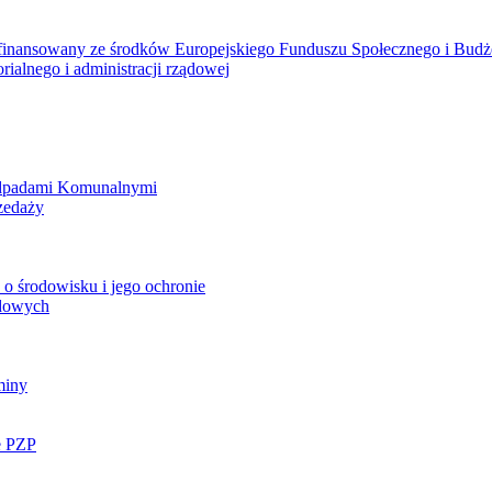
ółfinansowany ze środków Europejskiego Funduszu Społecznego i Bud
rialnego i administracji rządowej
Odpadami Komunalnymi
zedaży
o środowisku i jego ochronie
ądowych
miny
e PZP