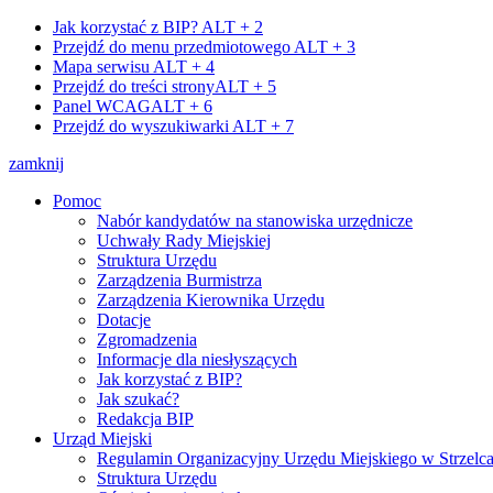
Jak korzystać z BIP?
ALT + 2
Przejdź do menu przedmiotowego
ALT + 3
Mapa serwisu
ALT + 4
Przejdź do treści strony
ALT + 5
Panel WCAG
ALT + 6
Przejdź do wyszukiwarki
ALT + 7
zamknij
Pomoc
Nabór kandydatów na stanowiska urzędnicze
Uchwały Rady Miejskiej
Struktura Urzędu
Zarządzenia Burmistrza
Zarządzenia Kierownika Urzędu
Dotacje
Zgromadzenia
Informacje dla niesłyszących
Jak korzystać z BIP?
Jak szukać?
Redakcja BIP
Urząd Miejski
Regulamin Organizacyjny Urzędu Miejskiego w Strzelc
Struktura Urzędu