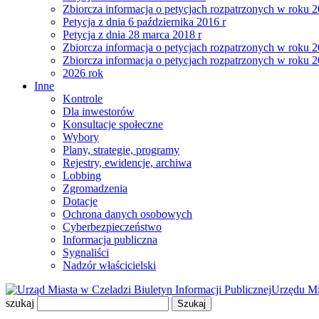
Zbiorcza informacja o petycjach rozpatrzonych w roku 
Petycja z dnia 6 października 2016 r
Petycja z dnia 28 marca 2018 r
Zbiorcza informacja o petycjach rozpatrzonych w roku 
Zbiorcza informacja o petycjach rozpatrzonych w roku 
2026 rok
Inne
Kontrole
Dla inwestorów
Konsultacje społeczne
Wybory
Plany, strategie, programy
Rejestry, ewidencje, archiwa
Lobbing
Zgromadzenia
Dotacje
Ochrona danych osobowych
Cyberbezpieczeństwo
Informacja publiczna
Sygnaliści
Nadzór właścicielski
Biuletyn Informacji Publicznej
Urzędu Mi
szukaj