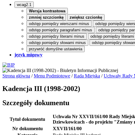
wcag2.1
Wersja kontrastowa
zmniej szczcionkę
zwiększ czcionkę
odstęp pomiędzy wierszami minus
odstęp pomiędzy wier
odstęp pomiędzy paragrafami minus
odstęp pomiędzy par
odstęp pomiędzy literami minus
odstęp pomiędzy literami
odstęp pomiędzy słowami minus
odstęp pomiędzy słowam
przywróć domyślne ustawienia
język migowy
Strona główna
/
Menu Podmiotowe
/
Rada Miejska
/
Uchwały Rady M
Kadencja III (1998-2002)
Szczegóły dokumentu
Uchwała Nr XXVII/161/00 Rady Miejskiej
Tytuł dokumentu
Dziewkowicach - do projektu "Zmiany 
Nr dokumentu
XXVII/161/00