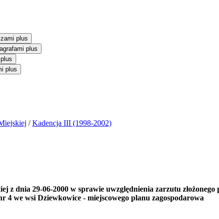
szami plus
agrafami plus
 plus
i plus
iejskiej
/
Kadencja III (1998-2002)
 z dnia 29-06-2000 w sprawie uwzględnienia zarzutu złożonego p
nr 4 we wsi Dziewkowice - miejscowego planu zagospodarowa