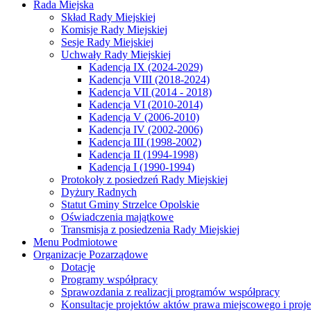
Rada Miejska
Skład Rady Miejskiej
Komisje Rady Miejskiej
Sesje Rady Miejskiej
Uchwały Rady Miejskiej
Kadencja IX (2024-2029)
Kadencja VIII (2018-2024)
Kadencja VII (2014 - 2018)
Kadencja VI (2010-2014)
Kadencja V (2006-2010)
Kadencja IV (2002-2006)
Kadencja III (1998-2002)
Kadencja II (1994-1998)
Kadencja I (1990-1994)
Protokoły z posiedzeń Rady Miejskiej
Dyżury Radnych
Statut Gminy Strzelce Opolskie
Oświadczenia majątkowe
Transmisja z posiedzenia Rady Miejskiej
Menu Podmiotowe
Organizacje Pozarządowe
Dotacje
Programy współpracy
Sprawozdania z realizacji programów współpracy
Konsultacje projektów aktów prawa miejscowego i pro