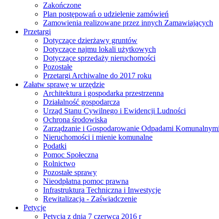
Zakończone
Plan postępowań o udzielenie zamówień
Zamowienia realizowane przez innych Zamawiających
Przetargi
Dotyczące dzierżawy gruntów
Dotyczące najmu lokali użytkowych
Dotyczące sprzedaży nieruchomości
Pozostałe
Przetargi Archiwalne do 2017 roku
Załatw sprawę w urzędzie
Architektura i gospodarka przestrzenna
Działalność gospodarcza
Urząd Stanu Cywilnego i Ewidencji Ludności
Ochrona środowiska
Zarządzanie i Gospodarowanie Odpadami Komunalnym
Nieruchomości i mienie komunalne
Podatki
Pomoc Społeczna
Rolnictwo
Pozostałe sprawy
Nieodpłatna pomoc prawna
Infrastruktura Techniczna i Inwestycje
Rewitalizacja - Zaświadczenie
Petycje
Petycja z dnia 7 czerwca 2016 r