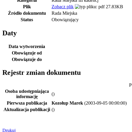
Kategoria
Rada Miejska III kadencj
Plik
Zobacz plik
27.83KB
Źródło dokumentu
Rada Miejska
Status
Obowiązujący
Daty
Data wytworzenia
Obowiązuje od
Obowiązuje do
Rejestr zmian dokumentu
P
Osoba udostępniająca
()
informację
Pierwsza publikacja
Kozołup Marek
(2003-09-05 00:00:00)
Aktualizacja publikacji
()
Drukuj