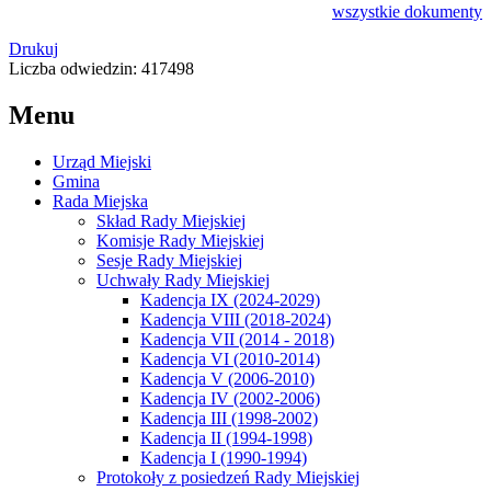
wszystkie
dokumenty
Drukuj
Liczba odwiedzin: 417498
Menu
Urząd Miejski
Gmina
Rada Miejska
Skład Rady Miejskiej
Komisje Rady Miejskiej
Sesje Rady Miejskiej
Uchwały Rady Miejskiej
Kadencja IX (2024-2029)
Kadencja VIII (2018-2024)
Kadencja VII (2014 - 2018)
Kadencja VI (2010-2014)
Kadencja V (2006-2010)
Kadencja IV (2002-2006)
Kadencja III (1998-2002)
Kadencja II (1994-1998)
Kadencja I (1990-1994)
Protokoły z posiedzeń Rady Miejskiej