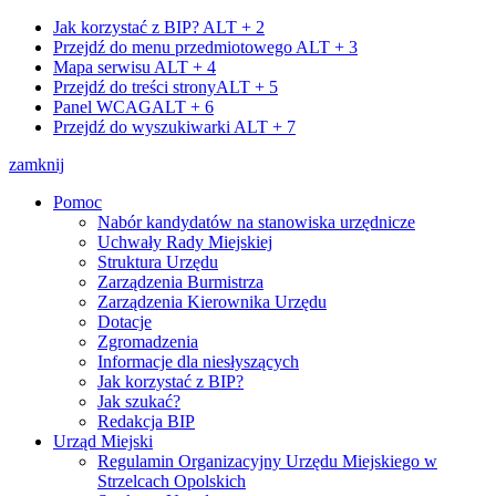
Jak korzystać z BIP?
ALT + 2
Przejdź do menu przedmiotowego
ALT + 3
Mapa serwisu
ALT + 4
Przejdź do treści strony
ALT + 5
Panel WCAG
ALT + 6
Przejdź do wyszukiwarki
ALT + 7
zamknij
Pomoc
Nabór kandydatów na stanowiska urzędnicze
Uchwały Rady Miejskiej
Struktura Urzędu
Zarządzenia Burmistrza
Zarządzenia Kierownika Urzędu
Dotacje
Zgromadzenia
Informacje dla niesłyszących
Jak korzystać z BIP?
Jak szukać?
Redakcja BIP
Urząd Miejski
Regulamin Organizacyjny Urzędu Miejskiego w
Strzelcach Opolskich