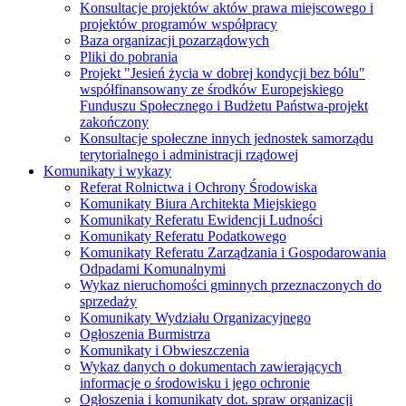
Konsultacje projektów aktów prawa miejscowego i
projektów programów współpracy
Baza organizacji pozarządowych
Pliki do pobrania
Projekt "Jesień życia w dobrej kondycji bez bólu"
współfinansowany ze środków Europejskiego
Funduszu Społecznego i Budżetu Państwa-projekt
zakończony
Konsultacje społeczne innych jednostek samorządu
terytorialnego i administracji rządowej
Komunikaty i wykazy
Referat Rolnictwa i Ochrony Środowiska
Komunikaty Biura Architekta Miejskiego
Komunikaty Referatu Ewidencji Ludności
Komunikaty Referatu Podatkowego
Komunikaty Referatu Zarządzania i Gospodarowania
Odpadami Komunalnymi
Wykaz nieruchomości gminnych przeznaczonych do
sprzedaży
Komunikaty Wydziału Organizacyjnego
Ogłoszenia Burmistrza
Komunikaty i Obwieszczenia
Wykaz danych o dokumentach zawierających
informacje o środowisku i jego ochronie
Ogłoszenia i komunikaty dot. spraw organizacji