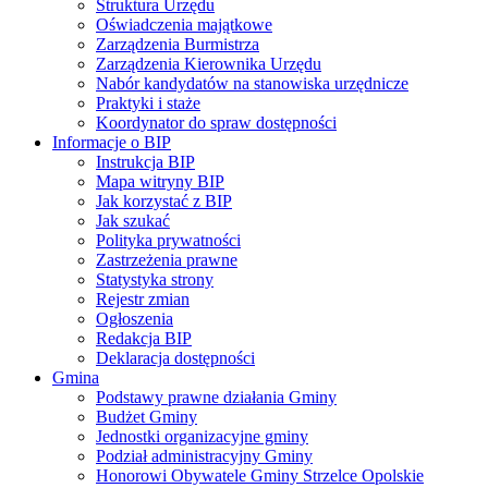
Struktura Urzędu
Oświadczenia majątkowe
Zarządzenia Burmistrza
Zarządzenia Kierownika Urzędu
Nabór kandydatów na stanowiska urzędnicze
Praktyki i staże
Koordynator do spraw dostępności
Informacje o BIP
Instrukcja BIP
Mapa witryny BIP
Jak korzystać z BIP
Jak szukać
Polityka prywatności
Zastrzeżenia prawne
Statystyka strony
Rejestr zmian
Ogłoszenia
Redakcja BIP
Deklaracja dostępności
Gmina
Podstawy prawne działania Gminy
Budżet Gminy
Jednostki organizacyjne gminy
Podział administracyjny Gminy
Honorowi Obywatele Gminy Strzelce Opolskie