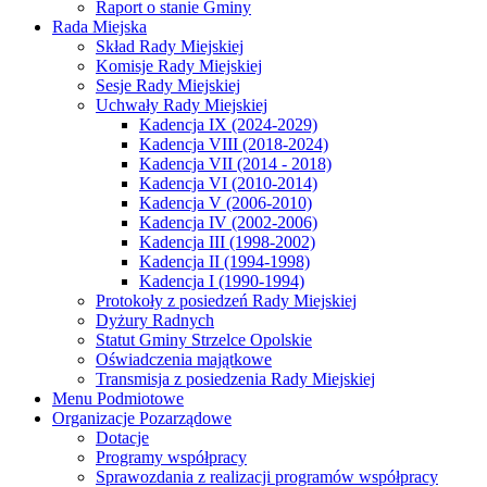
Raport o stanie Gminy
Rada Miejska
Skład Rady Miejskiej
Komisje Rady Miejskiej
Sesje Rady Miejskiej
Uchwały Rady Miejskiej
Kadencja IX (2024-2029)
Kadencja VIII (2018-2024)
Kadencja VII (2014 - 2018)
Kadencja VI (2010-2014)
Kadencja V (2006-2010)
Kadencja IV (2002-2006)
Kadencja III (1998-2002)
Kadencja II (1994-1998)
Kadencja I (1990-1994)
Protokoły z posiedzeń Rady Miejskiej
Dyżury Radnych
Statut Gminy Strzelce Opolskie
Oświadczenia majątkowe
Transmisja z posiedzenia Rady Miejskiej
Menu Podmiotowe
Organizacje Pozarządowe
Dotacje
Programy współpracy
Sprawozdania z realizacji programów współpracy