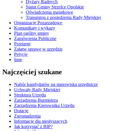
Dyżury Radnych
Statut Gminy Strzelce Opolskie
Oświadczenia majątkowe
Transmisja z posiedzenia Rady Miejskiej
Organizacje Pozarządowe
Komunikaty i wykazy
Plan ogólny gminy
Zamówienia Publiczne
Przetargi
Załatw sprawę w urzędzie
Petycje
Inne
Najczęściej szukane
Nabór kandydatów na stanowiska urzędnicze
Uchwały Rady Miejskiej
Struktura Urzędu
Zarządzenia Burmistrza
Zarządzenia Kierownika Urzędu
Dotacje
Zgromadzenia
Informacje dla niesłyszących
Jak korzystać z BIP?