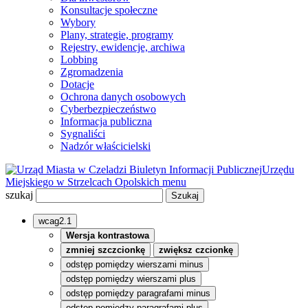
Konsultacje społeczne
Wybory
Plany, strategie, programy
Rejestry, ewidencje, archiwa
Lobbing
Zgromadzenia
Dotacje
Ochrona danych osobowych
Cyberbezpieczeństwo
Informacja publiczna
Sygnaliści
Nadzór właścicielski
Biuletyn Informacji Publicznej
Urzędu
Miejskiego w Strzelcach Opolskich
menu
szukaj
wcag2.1
Wersja kontrastowa
zmniej szczcionkę
zwiększ czcionkę
odstęp pomiędzy wierszami minus
odstęp pomiędzy wierszami plus
odstęp pomiędzy paragrafami minus
odstęp pomiędzy paragrafami plus