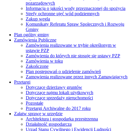
pozarządowych
Informacja o jakości wody przeznaczonej do spożycia
Strefy ochronne ujęć wód podziemnych
Zakup węgla
Komunikaty Referatu Spraw Spolecznych i Rozwoju
Gminy
Plan ogólny gminy
Zamówienia Publiczne
Zamówienia realizowane w trybie określonym w
ustawie PZP
Zamówienia do których nie stosuje się ustawy PZP
Zamówienia w toku
Zakończone
Plan postępowań o udzielenie zamówień
Zamowienia realizowane przez innych Zamawiających
Przetargi
Dotyczące dzierżawy gruntów
Dotyczące najmu lokali użytkowych
Dotyczące sprzedaży nieruchomości
Pozostałe
Przetargi Archiwalne do 2017 roku
Załatw sprawę w urzędzie
Architektura i gospodarka przestrzenna
Działalność gospodarcza
Urząd Stanu Cywilnego i Ewidencji Ludności