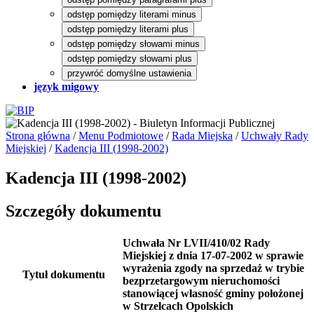
odstęp pomiędzy literami minus
odstęp pomiędzy literami plus
odstęp pomiędzy słowami minus
odstęp pomiędzy słowami plus
przywróć domyślne ustawienia
język migowy
Strona główna
/
Menu Podmiotowe
/
Rada Miejska
/
Uchwały Rady
Miejskiej
/
Kadencja III (1998-2002)
Kadencja III (1998-2002)
Szczegóły dokumentu
Uchwała Nr LVII/410/02 Rady
Miejskiej z dnia 17-07-2002 w sprawie
wyrażenia zgody na sprzedaż w trybie
Tytuł dokumentu
bezprzetargowym nieruchomości
stanowiącej własność gminy położonej
w Strzelcach Opolskich