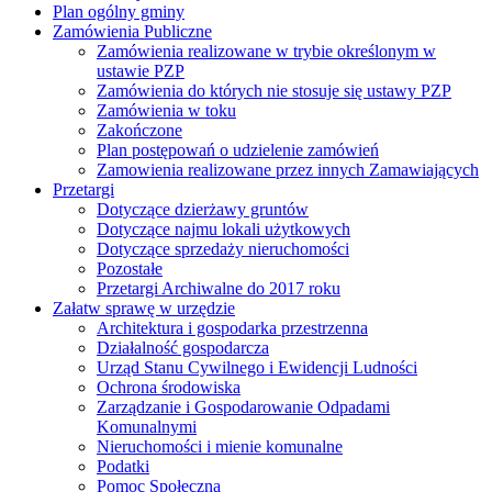
Plan ogólny gminy
Zamówienia Publiczne
Zamówienia realizowane w trybie określonym w
ustawie PZP
Zamówienia do których nie stosuje się ustawy PZP
Zamówienia w toku
Zakończone
Plan postępowań o udzielenie zamówień
Zamowienia realizowane przez innych Zamawiających
Przetargi
Dotyczące dzierżawy gruntów
Dotyczące najmu lokali użytkowych
Dotyczące sprzedaży nieruchomości
Pozostałe
Przetargi Archiwalne do 2017 roku
Załatw sprawę w urzędzie
Architektura i gospodarka przestrzenna
Działalność gospodarcza
Urząd Stanu Cywilnego i Ewidencji Ludności
Ochrona środowiska
Zarządzanie i Gospodarowanie Odpadami
Komunalnymi
Nieruchomości i mienie komunalne
Podatki
Pomoc Społeczna