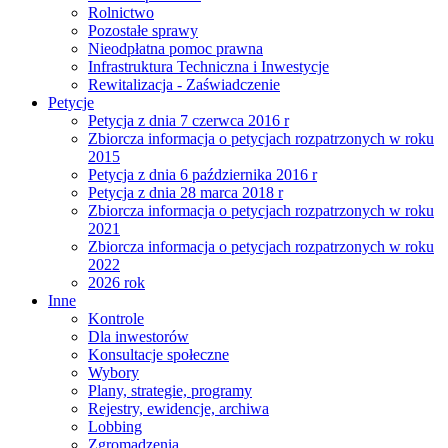
Rolnictwo
Pozostałe sprawy
Nieodpłatna pomoc prawna
Infrastruktura Techniczna i Inwestycje
Rewitalizacja - Zaświadczenie
Petycje
Petycja z dnia 7 czerwca 2016 r
Zbiorcza informacja o petycjach rozpatrzonych w roku
2015
Petycja z dnia 6 października 2016 r
Petycja z dnia 28 marca 2018 r
Zbiorcza informacja o petycjach rozpatrzonych w roku
2021
Zbiorcza informacja o petycjach rozpatrzonych w roku
2022
2026 rok
Inne
Kontrole
Dla inwestorów
Konsultacje społeczne
Wybory
Plany, strategie, programy
Rejestry, ewidencje, archiwa
Lobbing
Zgromadzenia