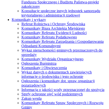
Funduszu Społecznego i Budżetu Państwa-projekt
zakończony
Konsultacje społeczne innych jednostek samorządu
terytorialnego i administracji rządowej
Komunikaty i wykazy
Referat Rolnictwa i Ochrony Środowiska
Komunikaty Biura Architekta Miejskiego
Komunikaty Referatu Ewidencji Ludności
Komunikaty Referatu Podatkowego
Komunikaty Referatu Zarządzania i Gospodarowania
Odpadami Komunalnymi
Wykaz nieruchomości gminnych przeznaczonych do
sprzedaży
Komunikaty Wydziału Organizacyjnego
Ogłoszenia Burmistrza
Komunikaty i Obwieszczenia
Wykaz danych o dokumentach zawierających
informacje o środowisku i jego ochronie
Ogłoszenia i komunikaty dot. spraw organizacji
pozarządowych
Informacja o jakości wody przeznaczonej do spożycia
Strefy ochronne ujęć wód podziemnych
Zakup węgla
Komunikaty Referatu Spraw Spolecznych i Rozwoju
Gminy