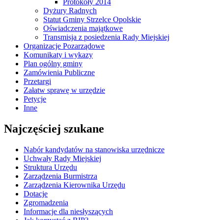
Protokoły 2014
Dyżury Radnych
Statut Gminy Strzelce Opolskie
Oświadczenia majątkowe
Transmisja z posiedzenia Rady Miejskiej
Organizacje Pozarządowe
Komunikaty i wykazy
Plan ogólny gminy
Zamówienia Publiczne
Przetargi
Załatw sprawę w urzędzie
Petycje
Inne
Najczęściej szukane
Nabór kandydatów na stanowiska urzędnicze
Uchwały Rady Miejskiej
Struktura Urzędu
Zarządzenia Burmistrza
Zarządzenia Kierownika Urzędu
Dotacje
Zgromadzenia
Informacje dla niesłyszących