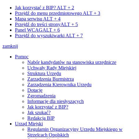
Jak korzystać z BIP?
ALT + 2
Przejdź do menu przedmiotowego
ALT + 3
Mapa serwisu
ALT + 4
Przejdź do treści strony
ALT + 5
Panel WCAG
ALT + 6
Przejdź do wyszukiwarki
ALT + 7
zamknij
Pomoc
Nabór kandydatów na stanowiska urzędnicze
Uchwały Rady Miejskiej
Struktura Urzędu
Zarządzenia Burmistrza
Zarządzenia Kierownika Urzędu
Dotacje
Zgromadzenia
Informacje dla niesłyszących
Jak korzystać z BIP?
Jak szukać?
Redakcja BIP
Urząd Miejski
Regulamin Organizacyjny Urzędu Miejskiego w
Strzelcach Opolskich