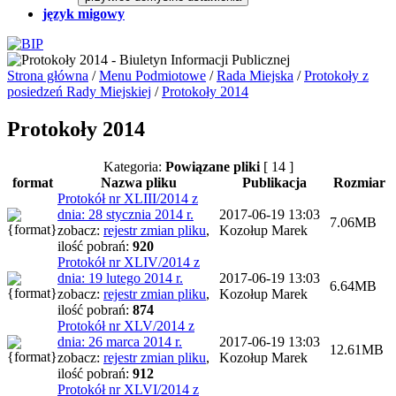
język migowy
Strona główna
/
Menu Podmiotowe
/
Rada Miejska
/
Protokoły z
posiedzeń Rady Miejskiej
/
Protokoły 2014
Protokoły 2014
Kategoria:
Powiązane pliki
[ 14 ]
format
Nazwa pliku
Publikacja
Rozmiar
Protokół nr XLIII/2014 z
dnia: 28 stycznia 2014 r.
2017-06-19 13:03
7.06MB
zobacz:
rejestr zmian pliku
,
Kozołup Marek
ilość pobrań:
920
Protokół nr XLIV/2014 z
dnia: 19 lutego 2014 r.
2017-06-19 13:03
6.64MB
zobacz:
rejestr zmian pliku
,
Kozołup Marek
ilość pobrań:
874
Protokół nr XLV/2014 z
dnia: 26 marca 2014 r.
2017-06-19 13:03
12.61MB
zobacz:
rejestr zmian pliku
,
Kozołup Marek
ilość pobrań:
912
Protokół nr XLVI/2014 z