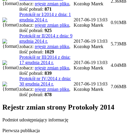
2.36MB
zobacz:
rejestr zmian pliku
,
Kozołup Marek
ilość pobrań:
871
Protokół nr I/2014 z dnia: 1
grudnia 2014 r.
2017-06-19 13:03
0.91MB
zobacz:
rejestr zmian pliku
,
Kozołup Marek
ilość pobrań:
925
Protokół nr II/2014 z dnia: 9
grudnia 2014 r.
2017-06-19 13:03
5.73MB
zobacz:
rejestr zmian pliku
,
Kozołup Marek
ilość pobrań:
1029
Protokół nr III/2014 z dnia:
17 grudnia 2014 r.
2017-06-19 13:03
4.04MB
zobacz:
rejestr zmian pliku
,
Kozołup Marek
ilość pobrań:
839
Protokół nr IV/2014 z dnia:
30 grudnia 2014 r.
2017-06-19 13:03
7.06MB
zobacz:
rejestr zmian pliku
,
Kozołup Marek
ilość pobrań:
878
Rejestr zmian strony
Protokoły 2014
Podmiot udostępniający informację
Pierwsza publikacja