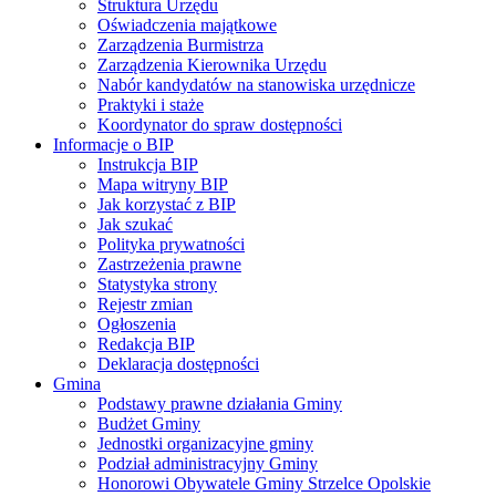
Struktura Urzędu
Oświadczenia majątkowe
Zarządzenia Burmistrza
Zarządzenia Kierownika Urzędu
Nabór kandydatów na stanowiska urzędnicze
Praktyki i staże
Koordynator do spraw dostępności
Informacje o BIP
Instrukcja BIP
Mapa witryny BIP
Jak korzystać z BIP
Jak szukać
Polityka prywatności
Zastrzeżenia prawne
Statystyka strony
Rejestr zmian
Ogłoszenia
Redakcja BIP
Deklaracja dostępności
Gmina
Podstawy prawne działania Gminy
Budżet Gminy
Jednostki organizacyjne gminy
Podział administracyjny Gminy
Honorowi Obywatele Gminy Strzelce Opolskie