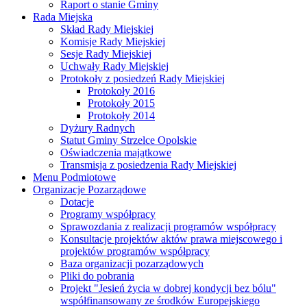
Raport o stanie Gminy
Rada Miejska
Skład Rady Miejskiej
Komisje Rady Miejskiej
Sesje Rady Miejskiej
Uchwały Rady Miejskiej
Protokoły z posiedzeń Rady Miejskiej
Protokoły 2016
Protokoły 2015
Protokoły 2014
Dyżury Radnych
Statut Gminy Strzelce Opolskie
Oświadczenia majątkowe
Transmisja z posiedzenia Rady Miejskiej
Menu Podmiotowe
Organizacje Pozarządowe
Dotacje
Programy współpracy
Sprawozdania z realizacji programów współpracy
Konsultacje projektów aktów prawa miejscowego i
projektów programów współpracy
Baza organizacji pozarządowych
Pliki do pobrania
Projekt "Jesień życia w dobrej kondycji bez bólu"
współfinansowany ze środków Europejskiego