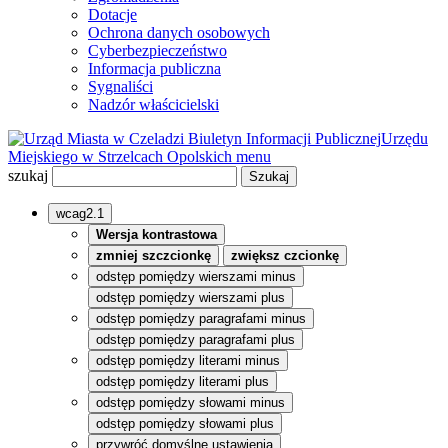
Dotacje
Ochrona danych osobowych
Cyberbezpieczeństwo
Informacja publiczna
Sygnaliści
Nadzór właścicielski
Biuletyn Informacji Publicznej
Urzędu
Miejskiego w Strzelcach Opolskich
menu
szukaj
wcag2.1
Wersja kontrastowa
zmniej szczcionkę
zwiększ czcionkę
odstęp pomiędzy wierszami minus
odstęp pomiędzy wierszami plus
odstęp pomiędzy paragrafami minus
odstęp pomiędzy paragrafami plus
odstęp pomiędzy literami minus
odstęp pomiędzy literami plus
odstęp pomiędzy słowami minus
odstęp pomiędzy słowami plus
przywróć domyślne ustawienia