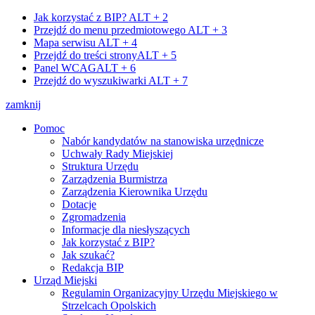
Jak korzystać z BIP?
ALT + 2
Przejdź do menu przedmiotowego
ALT + 3
Mapa serwisu
ALT + 4
Przejdź do treści strony
ALT + 5
Panel WCAG
ALT + 6
Przejdź do wyszukiwarki
ALT + 7
zamknij
Pomoc
Nabór kandydatów na stanowiska urzędnicze
Uchwały Rady Miejskiej
Struktura Urzędu
Zarządzenia Burmistrza
Zarządzenia Kierownika Urzędu
Dotacje
Zgromadzenia
Informacje dla niesłyszących
Jak korzystać z BIP?
Jak szukać?
Redakcja BIP
Urząd Miejski
Regulamin Organizacyjny Urzędu Miejskiego w
Strzelcach Opolskich