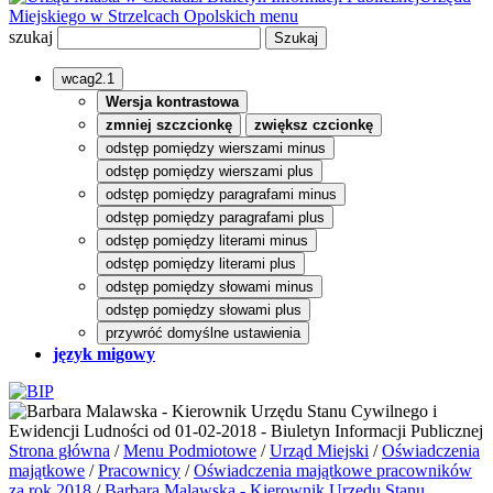
Miejskiego w Strzelcach Opolskich
menu
szukaj
wcag2.1
Wersja kontrastowa
zmniej szczcionkę
zwiększ czcionkę
odstęp pomiędzy wierszami minus
odstęp pomiędzy wierszami plus
odstęp pomiędzy paragrafami minus
odstęp pomiędzy paragrafami plus
odstęp pomiędzy literami minus
odstęp pomiędzy literami plus
odstęp pomiędzy słowami minus
odstęp pomiędzy słowami plus
przywróć domyślne ustawienia
język migowy
Strona główna
/
Menu Podmiotowe
/
Urząd Miejski
/
Oświadczenia
majątkowe
/
Pracownicy
/
Oświadczenia majątkowe pracowników
za rok 2018
/
Barbara Malawska - Kierownik Urzędu Stanu