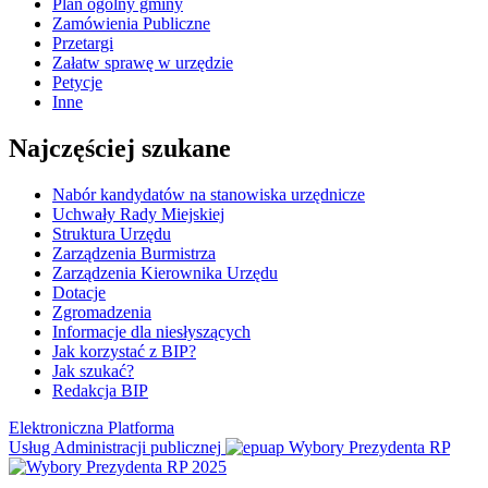
Plan ogólny gminy
Zamówienia Publiczne
Przetargi
Załatw sprawę w urzędzie
Petycje
Inne
Najczęściej szukane
Nabór kandydatów na stanowiska urzędnicze
Uchwały Rady Miejskiej
Struktura Urzędu
Zarządzenia Burmistrza
Zarządzenia Kierownika Urzędu
Dotacje
Zgromadzenia
Informacje dla niesłyszących
Jak korzystać z BIP?
Jak szukać?
Redakcja BIP
Elektroniczna Platforma
Usług Administracji publicznej
Wybory Prezydenta RP