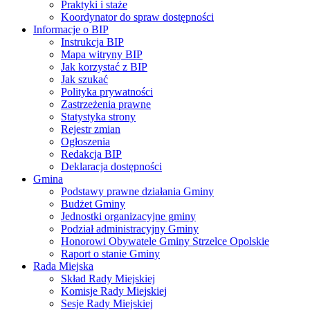
Praktyki i staże
Koordynator do spraw dostępności
Informacje o BIP
Instrukcja BIP
Mapa witryny BIP
Jak korzystać z BIP
Jak szukać
Polityka prywatności
Zastrzeżenia prawne
Statystyka strony
Rejestr zmian
Ogłoszenia
Redakcja BIP
Deklaracja dostępności
Gmina
Podstawy prawne działania Gminy
Budżet Gminy
Jednostki organizacyjne gminy
Podział administracyjny Gminy
Honorowi Obywatele Gminy Strzelce Opolskie
Raport o stanie Gminy
Rada Miejska
Skład Rady Miejskiej
Komisje Rady Miejskiej
Sesje Rady Miejskiej