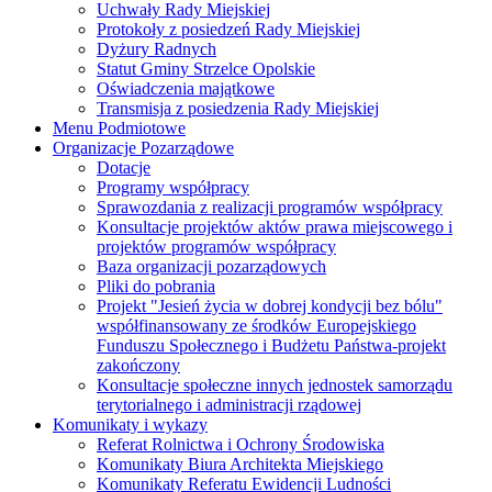
Uchwały Rady Miejskiej
Protokoły z posiedzeń Rady Miejskiej
Dyżury Radnych
Statut Gminy Strzelce Opolskie
Oświadczenia majątkowe
Transmisja z posiedzenia Rady Miejskiej
Menu Podmiotowe
Organizacje Pozarządowe
Dotacje
Programy współpracy
Sprawozdania z realizacji programów współpracy
Konsultacje projektów aktów prawa miejscowego i
projektów programów współpracy
Baza organizacji pozarządowych
Pliki do pobrania
Projekt "Jesień życia w dobrej kondycji bez bólu"
współfinansowany ze środków Europejskiego
Funduszu Społecznego i Budżetu Państwa-projekt
zakończony
Konsultacje społeczne innych jednostek samorządu
terytorialnego i administracji rządowej
Komunikaty i wykazy
Referat Rolnictwa i Ochrony Środowiska
Komunikaty Biura Architekta Miejskiego
Komunikaty Referatu Ewidencji Ludności