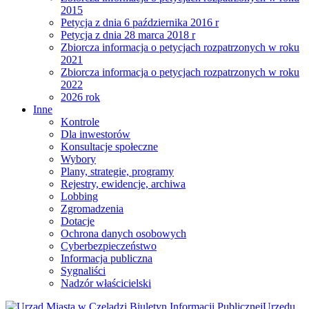
2015
Petycja z dnia 6 października 2016 r
Petycja z dnia 28 marca 2018 r
Zbiorcza informacja o petycjach rozpatrzonych w roku
2021
Zbiorcza informacja o petycjach rozpatrzonych w roku
2022
2026 rok
Inne
Kontrole
Dla inwestorów
Konsultacje społeczne
Wybory
Plany, strategie, programy
Rejestry, ewidencje, archiwa
Lobbing
Zgromadzenia
Dotacje
Ochrona danych osobowych
Cyberbezpieczeństwo
Informacja publiczna
Sygnaliści
Nadzór właścicielski
Biuletyn Informacji Publicznej
Urzędu