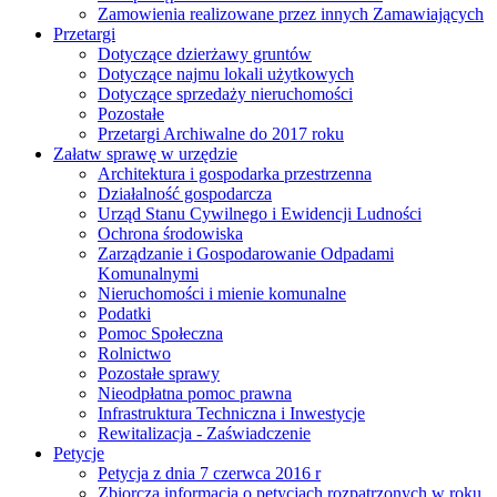
Zamowienia realizowane przez innych Zamawiających
Przetargi
Dotyczące dzierżawy gruntów
Dotyczące najmu lokali użytkowych
Dotyczące sprzedaży nieruchomości
Pozostałe
Przetargi Archiwalne do 2017 roku
Załatw sprawę w urzędzie
Architektura i gospodarka przestrzenna
Działalność gospodarcza
Urząd Stanu Cywilnego i Ewidencji Ludności
Ochrona środowiska
Zarządzanie i Gospodarowanie Odpadami
Komunalnymi
Nieruchomości i mienie komunalne
Podatki
Pomoc Społeczna
Rolnictwo
Pozostałe sprawy
Nieodpłatna pomoc prawna
Infrastruktura Techniczna i Inwestycje
Rewitalizacja - Zaświadczenie
Petycje
Petycja z dnia 7 czerwca 2016 r
Zbiorcza informacja o petycjach rozpatrzonych w roku