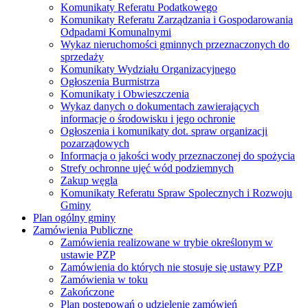
Komunikaty Referatu Podatkowego
Komunikaty Referatu Zarządzania i Gospodarowania
Odpadami Komunalnymi
Wykaz nieruchomości gminnych przeznaczonych do
sprzedaży
Komunikaty Wydziału Organizacyjnego
Ogłoszenia Burmistrza
Komunikaty i Obwieszczenia
Wykaz danych o dokumentach zawierających
informacje o środowisku i jego ochronie
Ogłoszenia i komunikaty dot. spraw organizacji
pozarządowych
Informacja o jakości wody przeznaczonej do spożycia
Strefy ochronne ujęć wód podziemnych
Zakup węgla
Komunikaty Referatu Spraw Spolecznych i Rozwoju
Gminy
Plan ogólny gminy
Zamówienia Publiczne
Zamówienia realizowane w trybie określonym w
ustawie PZP
Zamówienia do których nie stosuje się ustawy PZP
Zamówienia w toku
Zakończone
Plan postępowań o udzielenie zamówień