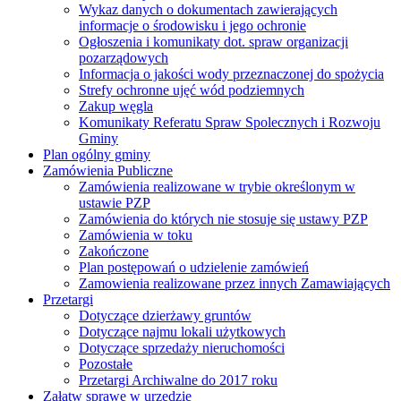
Wykaz danych o dokumentach zawierających
informacje o środowisku i jego ochronie
Ogłoszenia i komunikaty dot. spraw organizacji
pozarządowych
Informacja o jakości wody przeznaczonej do spożycia
Strefy ochronne ujęć wód podziemnych
Zakup węgla
Komunikaty Referatu Spraw Spolecznych i Rozwoju
Gminy
Plan ogólny gminy
Zamówienia Publiczne
Zamówienia realizowane w trybie określonym w
ustawie PZP
Zamówienia do których nie stosuje się ustawy PZP
Zamówienia w toku
Zakończone
Plan postępowań o udzielenie zamówień
Zamowienia realizowane przez innych Zamawiających
Przetargi
Dotyczące dzierżawy gruntów
Dotyczące najmu lokali użytkowych
Dotyczące sprzedaży nieruchomości
Pozostałe
Przetargi Archiwalne do 2017 roku
Załatw sprawę w urzędzie