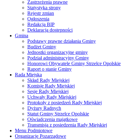
Zastrzeżenia prawne
Statystyka strony
Rejestr zmian
Ogłoszenia
Redakcja BIP
Deklaracja dostępności
Gmina
Podstawy prawne działania Gminy
Budżet Gminy
Jednostki organizacyjne gminy
Podział administracyjny Gminy
Honorowi Obywatele Gminy Strzelce Opolskie
Raport o stanie Gminy
Rada Miejska
Skład Rady Miejskiej
Komisje Rady Miejskiej
Sesje Rady Miejskiej
Uchwały Rady Miejskiej
Protokoły z posiedzeń Rady Miejskiej
Dyżury Radnych
Statut Gminy Strzelce Opolskie
Oświadczenia majątkowe
Transmisja z posiedzenia Rady Miejskiej
Menu Podmiotowe
Organizacje Pozarządowe