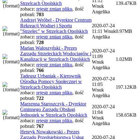
11:12
Strzelcach Opolskich
139.47KB
Wnuk
zobacz:
rejestr zmian pliku
,
ilość
Angelika
pobrań:
703
Andrzej Wróbel - Dyrektor Centrum
Rekreacji Wodnej i Sportu
2020-07-24
"Strzelec" w Strzelcach Opolskich
11:11
Wnuk
0.97MB
zobacz:
rejestr zmian pliku
,
ilość
Angelika
pobrań:
728
Marian Waloszyński - Prezes
2020-07-24
Zarządu Strzeleckich Wodociągów i
11:09
Kanalizacji w Strzelcach Opolskich
1.02MB
Wnuk
zobacz:
rejestr zmian pliku
,
ilość
Angelika
pobrań:
766
Tadeusz Urbaniak - Kierownik
2020-07-24
Ośrodka Pomocy Społecznej w
11:05
Strzelcach Opolskich
197.12KB
Wnuk
zobacz:
rejestr zmian pliku
,
ilość
Angelika
pobrań:
722
Marzenna Staroszczyk - Dyrektor
2020-07-24
Gminnego Zarządu Obsługi
11:04
Jednostek w Strzelcach Opolskich
158.65KB
Wnuk
zobacz:
rejestr zmian pliku
,
ilość
Angelika
pobrań:
767
Henryk Nowakowski - Prezes
Zarządu Przedsiębiorstwa Usług
2020-07-24