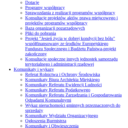
Dotacje
Programy współpracy
Sprawozdania z realizacji programów współpracy
Konsultacje projektów aktów prawa miejscowego i
projektów programów współpracy
Baza organizacji pozarządowych
Pliki do pobrania
Projekt "Jesień życia w dobrej kondycji bez bólu"
współfinansowany ze środków Europejskiego
Funduszu Społecznego i Budżetu Państwa-projekt
zakończony
Konsultacje społeczne innych jednostek samorządu
terytorialnego i administracji rządowej
Komunikaty i wykazy
Referat Rolnictwa i Ochrony Środowiska
Komunikaty Biura Architekta Miejskiego
Komunikaty Referatu Ewidencji Ludności
Komunikaty Referatu Podatkowego
Komunikaty Referatu Zarządzania i Gospodarowania
Odpadami Komunalnymi
Wykaz nieruchomości gminnych przeznaczonych do
sprzedaży
Komunikaty Wydziału Organizacyjnego
Ogłoszenia Burmistrza
Komunikaty i Obwieszczenia