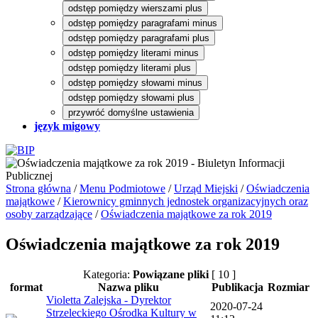
odstęp pomiędzy wierszami plus
odstęp pomiędzy paragrafami minus
odstęp pomiędzy paragrafami plus
odstęp pomiędzy literami minus
odstęp pomiędzy literami plus
odstęp pomiędzy słowami minus
odstęp pomiędzy słowami plus
przywróć domyślne ustawienia
język migowy
Strona główna
/
Menu Podmiotowe
/
Urząd Miejski
/
Oświadczenia
majątkowe
/
Kierownicy gminnych jednostek organizacyjnych oraz
osoby zarządzające
/
Oświadczenia majątkowe za rok 2019
Oświadczenia majątkowe za rok 2019
Kategoria:
Powiązane pliki
[ 10 ]
format
Nazwa pliku
Publikacja
Rozmiar
Violetta Zalejska - Dyrektor
2020-07-24
Strzeleckiego Ośrodka Kultury w