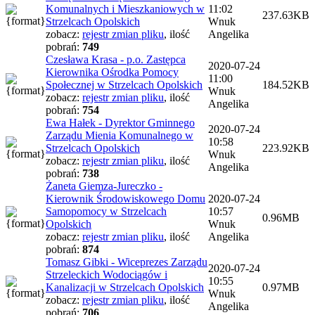
Komunalnych i Mieszkaniowych w
11:02
237.63KB
Strzelcach Opolskich
Wnuk
zobacz:
rejestr zmian pliku
,
ilość
Angelika
pobrań:
749
Czesława Krasa - p.o. Zastępca
2020-07-24
Kierownika Ośrodka Pomocy
11:00
Społecznej w Strzelcach Opolskich
184.52KB
Wnuk
zobacz:
rejestr zmian pliku
,
ilość
Angelika
pobrań:
754
Ewa Hałek - Dyrektor Gminnego
2020-07-24
Zarządu Mienia Komunalnego w
10:58
Strzelcach Opolskich
223.92KB
Wnuk
zobacz:
rejestr zmian pliku
,
ilość
Angelika
pobrań:
738
Żaneta Giemza-Jureczko -
Kierownik Środowiskowego Domu
2020-07-24
Samopomocy w Strzelcach
10:57
0.96MB
Opolskich
Wnuk
zobacz:
rejestr zmian pliku
,
ilość
Angelika
pobrań:
874
Tomasz Gibki - Wiceprezes Zarządu
2020-07-24
Strzeleckich Wodociągów i
10:55
Kanalizacji w Strzelcach Opolskich
0.97MB
Wnuk
zobacz:
rejestr zmian pliku
,
ilość
Angelika
pobrań:
706