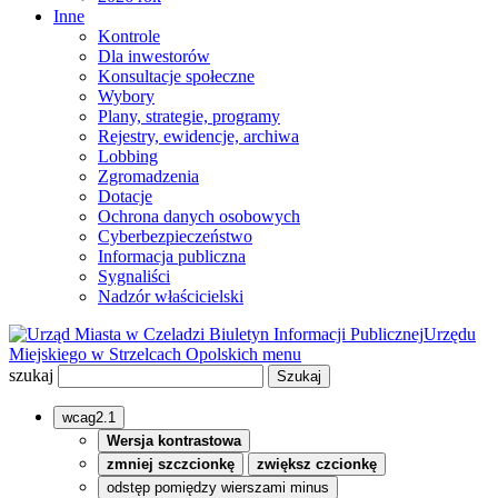
Inne
Kontrole
Dla inwestorów
Konsultacje społeczne
Wybory
Plany, strategie, programy
Rejestry, ewidencje, archiwa
Lobbing
Zgromadzenia
Dotacje
Ochrona danych osobowych
Cyberbezpieczeństwo
Informacja publiczna
Sygnaliści
Nadzór właścicielski
Biuletyn Informacji Publicznej
Urzędu
Miejskiego w Strzelcach Opolskich
menu
szukaj
wcag2.1
Wersja kontrastowa
zmniej szczcionkę
zwiększ czcionkę
odstęp pomiędzy wierszami minus