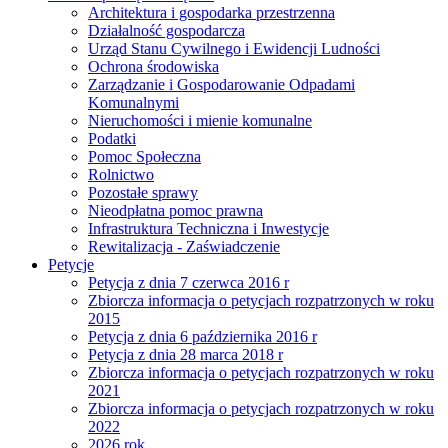
Architektura i gospodarka przestrzenna
Działalność gospodarcza
Urząd Stanu Cywilnego i Ewidencji Ludności
Ochrona środowiska
Zarządzanie i Gospodarowanie Odpadami
Komunalnymi
Nieruchomości i mienie komunalne
Podatki
Pomoc Społeczna
Rolnictwo
Pozostałe sprawy
Nieodpłatna pomoc prawna
Infrastruktura Techniczna i Inwestycje
Rewitalizacja - Zaświadczenie
Petycje
Petycja z dnia 7 czerwca 2016 r
Zbiorcza informacja o petycjach rozpatrzonych w roku
2015
Petycja z dnia 6 października 2016 r
Petycja z dnia 28 marca 2018 r
Zbiorcza informacja o petycjach rozpatrzonych w roku
2021
Zbiorcza informacja o petycjach rozpatrzonych w roku
2022
2026 rok