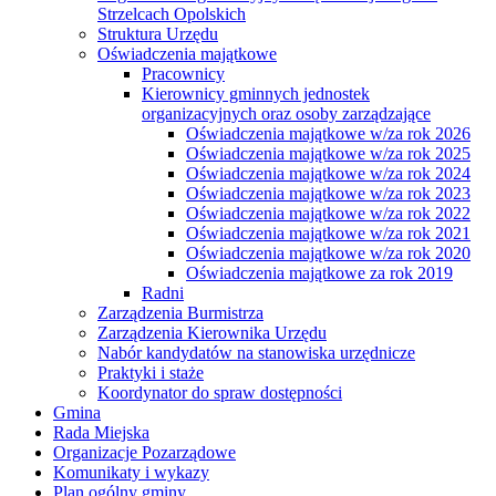
Strzelcach Opolskich
Struktura Urzędu
Oświadczenia majątkowe
Pracownicy
Kierownicy gminnych jednostek
organizacyjnych oraz osoby zarządzające
Oświadczenia majątkowe w/za rok 2026
Oświadczenia majątkowe w/za rok 2025
Oświadczenia majątkowe w/za rok 2024
Oświadczenia majątkowe w/za rok 2023
Oświadczenia majątkowe w/za rok 2022
Oświadczenia majątkowe w/za rok 2021
Oświadczenia majątkowe w/za rok 2020
Oświadczenia majątkowe za rok 2019
Radni
Zarządzenia Burmistrza
Zarządzenia Kierownika Urzędu
Nabór kandydatów na stanowiska urzędnicze
Praktyki i staże
Koordynator do spraw dostępności
Gmina
Rada Miejska
Organizacje Pozarządowe
Komunikaty i wykazy
Plan ogólny gminy