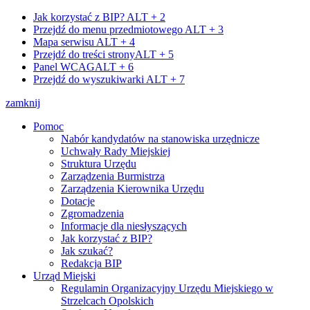
Jak korzystać z BIP?
ALT + 2
Przejdź do menu przedmiotowego
ALT + 3
Mapa serwisu
ALT + 4
Przejdź do treści strony
ALT + 5
Panel WCAG
ALT + 6
Przejdź do wyszukiwarki
ALT + 7
zamknij
Pomoc
Nabór kandydatów na stanowiska urzędnicze
Uchwały Rady Miejskiej
Struktura Urzędu
Zarządzenia Burmistrza
Zarządzenia Kierownika Urzędu
Dotacje
Zgromadzenia
Informacje dla niesłyszących
Jak korzystać z BIP?
Jak szukać?
Redakcja BIP
Urząd Miejski
Regulamin Organizacyjny Urzędu Miejskiego w
Strzelcach Opolskich