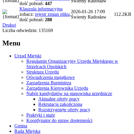
Świenty Radosław
ilość pobrań:
447
Klauzula informacyjna
2026-01-26 17:09
zobacz:
rejestr zmian pliku
,
112.2KB
Świenty Radosław
ilość pobrań:
288
Drukuj
Liczba odwiedzin: 135169
Menu
Urząd Miejski
Regulamin Organizacyjny Urzędu Miejskiego w
Strzelcach Opolskich
Struktura Urzędu
Oświadczenia majątkowe
Zarządzenia Burmistrza
Zarządzenia Kierownika Urzędu
Nabór kandydatów na stanowiska urzędnicze
Aktualne oferty pracy
Rekrutacja zakończona
Rozstrzygnięte oferty pracy
Praktyki i staże
Koordynator do spraw dostępności
Gmina
Rada Miejska