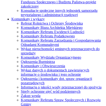
Funduszu Społecznego i Budżetu Państwa-projekt
zakończony
Konsultacje społeczne innych jednostek samorządu
terytorialnego i administracji rządowej
Komunikaty i wykazy
Referat Rolnictwa i Ochrony Środowiska
Komunikaty Biura Architekta Miejskiego
Komunikaty Referatu Ewidencji Ludności
Komunikaty Referatu Podatkowego
Komunikaty Referatu Zarządzania i Gospodarowania
Odpadami Komunalnymi
Wykaz nieruchomości gminnych przeznaczonych do
sprzedaży
Komunikaty Wydziału Organizacyjnego
Ogłoszenia Burmistrza
Komunikaty i Obwieszczenia
Wykaz danych o dokumentach zawierających
informacje o środowisku i jego ochronie
Ogłoszenia i komunikaty dot. spraw organizacji
pozarządowych
Informacja o jakości wody przeznaczonej do spożycia
Strefy ochronne ujęć wód podziemnych
Zakup węgla
Komunikaty Referatu Spraw Spolecznych i Rozwoju
Gminy