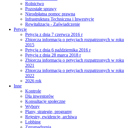
Rolnictwo
Pozostałe sprawy
Nieodpłatna pomoc prawna
Infrastruktura Techniczna i Inwestycje
Rewitalizacja - Zaświadczenie
Petycje
Petycja z dnia 7 czerwca 2016 r
Zbiorcza informacja o petycjach rozpatrzonych w roku
2015
Petycja z dnia 6 października 2016 r
Petycja z dnia 28 marca 2018 r
Zbiorcza informacja o petycjach rozpatrzonych w roku
2021
Zbiorcza informacja o petycjach rozpatrzonych w roku
2022
2026 rok
Inne
Kontrole
Dla inwestorów
Konsultacje społeczne
Wybory
Plany, strategie, programy
Rejestry, ewidencje, archiwa
Lobbing
Zgromadzenia