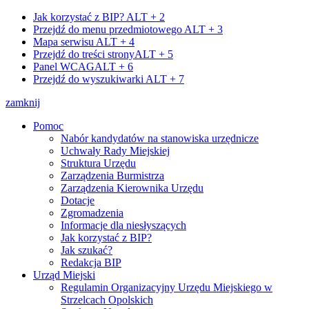
Jak korzystać z BIP?
ALT + 2
Przejdź do menu przedmiotowego
ALT + 3
Mapa serwisu
ALT + 4
Przejdź do treści strony
ALT + 5
Panel WCAG
ALT + 6
Przejdź do wyszukiwarki
ALT + 7
zamknij
Pomoc
Nabór kandydatów na stanowiska urzędnicze
Uchwały Rady Miejskiej
Struktura Urzędu
Zarządzenia Burmistrza
Zarządzenia Kierownika Urzędu
Dotacje
Zgromadzenia
Informacje dla niesłyszących
Jak korzystać z BIP?
Jak szukać?
Redakcja BIP
Urząd Miejski
Regulamin Organizacyjny Urzędu Miejskiego w
Strzelcach Opolskich