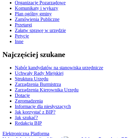
Organizacje Pozarządowe
Komunikaty i wykazy
Plan ogólny gminy
Zamówienia Publiczne
Przetargi
Załatw sprawę w urzędzie
Petycje
Inne
Najczęściej szukane
Nabór kandydatów na stanowiska urzędnicze
Uchwały Rady Miejskiej
Struktura Urzędu
Zarządzenia Burmistrza
Zarządzenia Kierownika Urzędu
Dotacje
Zgromadzenia
Informacje dla niesłyszących
Jak korzystać z BIP?
Jak szukać?
Redakcja BIP
Elektroniczna Platforma