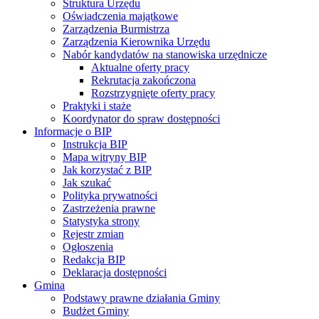
Struktura Urzędu
Oświadczenia majątkowe
Zarządzenia Burmistrza
Zarządzenia Kierownika Urzędu
Nabór kandydatów na stanowiska urzędnicze
Aktualne oferty pracy
Rekrutacja zakończona
Rozstrzygnięte oferty pracy
Praktyki i staże
Koordynator do spraw dostępności
Informacje o BIP
Instrukcja BIP
Mapa witryny BIP
Jak korzystać z BIP
Jak szukać
Polityka prywatności
Zastrzeżenia prawne
Statystyka strony
Rejestr zmian
Ogłoszenia
Redakcja BIP
Deklaracja dostępności
Gmina
Podstawy prawne działania Gminy
Budżet Gminy