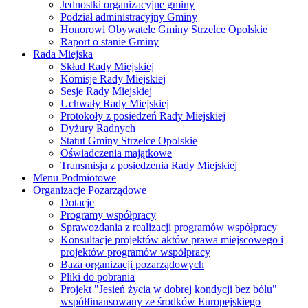
Jednostki organizacyjne gminy
Podział administracyjny Gminy
Honorowi Obywatele Gminy Strzelce Opolskie
Raport o stanie Gminy
Rada Miejska
Skład Rady Miejskiej
Komisje Rady Miejskiej
Sesje Rady Miejskiej
Uchwały Rady Miejskiej
Protokoły z posiedzeń Rady Miejskiej
Dyżury Radnych
Statut Gminy Strzelce Opolskie
Oświadczenia majątkowe
Transmisja z posiedzenia Rady Miejskiej
Menu Podmiotowe
Organizacje Pozarządowe
Dotacje
Programy współpracy
Sprawozdania z realizacji programów współpracy
Konsultacje projektów aktów prawa miejscowego i
projektów programów współpracy
Baza organizacji pozarządowych
Pliki do pobrania
Projekt "Jesień życia w dobrej kondycji bez bólu"
współfinansowany ze środków Europejskiego