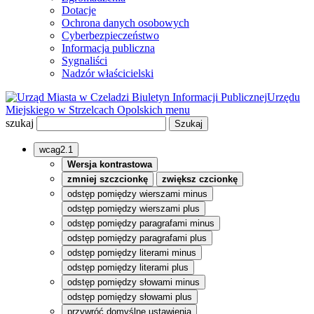
Dotacje
Ochrona danych osobowych
Cyberbezpieczeństwo
Informacja publiczna
Sygnaliści
Nadzór właścicielski
Biuletyn Informacji Publicznej
Urzędu
Miejskiego w Strzelcach Opolskich
menu
szukaj
wcag2.1
Wersja kontrastowa
zmniej szczcionkę
zwiększ czcionkę
odstęp pomiędzy wierszami minus
odstęp pomiędzy wierszami plus
odstęp pomiędzy paragrafami minus
odstęp pomiędzy paragrafami plus
odstęp pomiędzy literami minus
odstęp pomiędzy literami plus
odstęp pomiędzy słowami minus
odstęp pomiędzy słowami plus
przywróć domyślne ustawienia