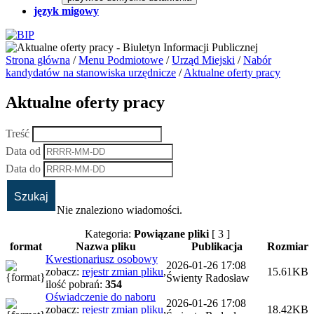
język migowy
Strona główna
/
Menu Podmiotowe
/
Urząd Miejski
/
Nabór
kandydatów na stanowiska urzędnicze
/
Aktualne oferty pracy
Aktualne oferty pracy
Treść
Data od
Data do
Nie znaleziono wiadomości.
Kategoria:
Powiązane pliki
[ 3 ]
format
Nazwa pliku
Publikacja
Rozmiar
Kwestionariusz osobowy
2026-01-26 17:08
zobacz:
rejestr zmian pliku
,
15.61KB
Świenty Radosław
ilość pobrań:
354
Oświadczenie do naboru
2026-01-26 17:08
zobacz:
rejestr zmian pliku
,
18.42KB