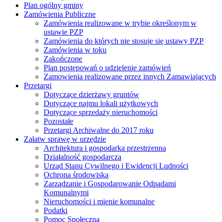
Plan ogólny gminy
Zamówienia Publiczne
Zamówienia realizowane w trybie określonym w
ustawie PZP
Zamówienia do których nie stosuje się ustawy PZP
Zamówienia w toku
Zakończone
Plan postępowań o udzielenie zamówień
Zamowienia realizowane przez innych Zamawiających
Przetargi
Dotyczące dzierżawy gruntów
Dotyczące najmu lokali użytkowych
Dotyczące sprzedaży nieruchomości
Pozostałe
Przetargi Archiwalne do 2017 roku
Załatw sprawę w urzędzie
Architektura i gospodarka przestrzenna
Działalność gospodarcza
Urząd Stanu Cywilnego i Ewidencji Ludności
Ochrona środowiska
Zarządzanie i Gospodarowanie Odpadami
Komunalnymi
Nieruchomości i mienie komunalne
Podatki
Pomoc Społeczna