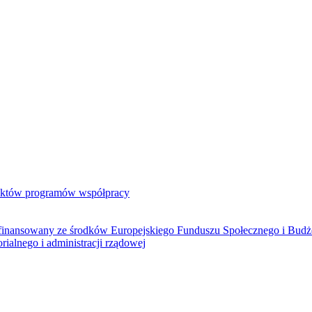
jektów programów współpracy
ółfinansowany ze środków Europejskiego Funduszu Społecznego i Bud
rialnego i administracji rządowej