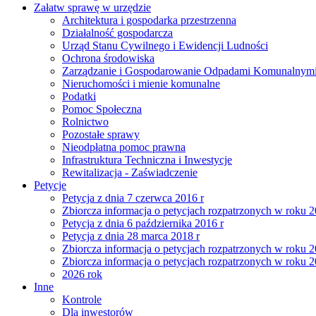
Załatw sprawę w urzędzie
Architektura i gospodarka przestrzenna
Działalność gospodarcza
Urząd Stanu Cywilnego i Ewidencji Ludności
Ochrona środowiska
Zarządzanie i Gospodarowanie Odpadami Komunalnym
Nieruchomości i mienie komunalne
Podatki
Pomoc Społeczna
Rolnictwo
Pozostałe sprawy
Nieodpłatna pomoc prawna
Infrastruktura Techniczna i Inwestycje
Rewitalizacja - Zaświadczenie
Petycje
Petycja z dnia 7 czerwca 2016 r
Zbiorcza informacja o petycjach rozpatrzonych w roku 
Petycja z dnia 6 października 2016 r
Petycja z dnia 28 marca 2018 r
Zbiorcza informacja o petycjach rozpatrzonych w roku 
Zbiorcza informacja o petycjach rozpatrzonych w roku 
2026 rok
Inne
Kontrole
Dla inwestorów