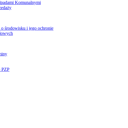
Odpadami Komunalnymi
zedaży
o środowisku i jego ochronie
ądowych
miny
e PZP