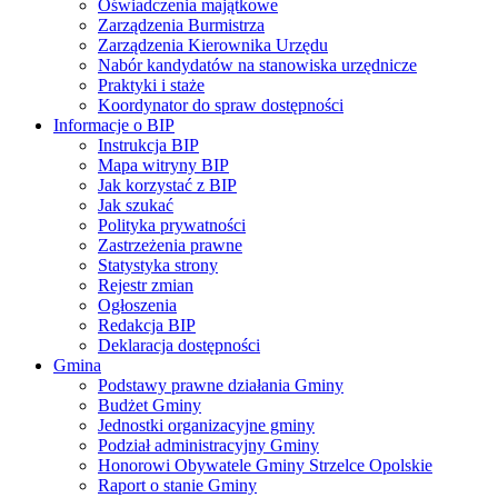
Oświadczenia majątkowe
Zarządzenia Burmistrza
Zarządzenia Kierownika Urzędu
Nabór kandydatów na stanowiska urzędnicze
Praktyki i staże
Koordynator do spraw dostępności
Informacje o BIP
Instrukcja BIP
Mapa witryny BIP
Jak korzystać z BIP
Jak szukać
Polityka prywatności
Zastrzeżenia prawne
Statystyka strony
Rejestr zmian
Ogłoszenia
Redakcja BIP
Deklaracja dostępności
Gmina
Podstawy prawne działania Gminy
Budżet Gminy
Jednostki organizacyjne gminy
Podział administracyjny Gminy
Honorowi Obywatele Gminy Strzelce Opolskie
Raport o stanie Gminy