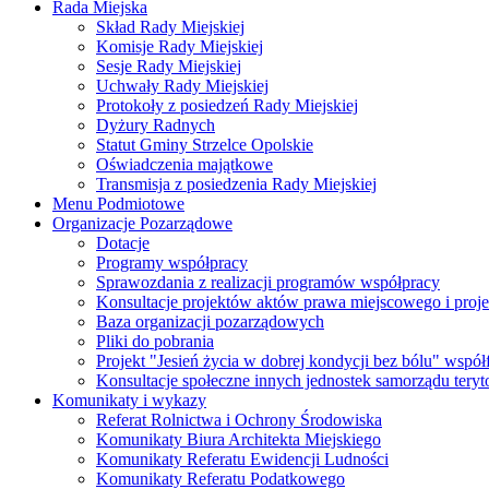
Rada Miejska
Skład Rady Miejskiej
Komisje Rady Miejskiej
Sesje Rady Miejskiej
Uchwały Rady Miejskiej
Protokoły z posiedzeń Rady Miejskiej
Dyżury Radnych
Statut Gminy Strzelce Opolskie
Oświadczenia majątkowe
Transmisja z posiedzenia Rady Miejskiej
Menu Podmiotowe
Organizacje Pozarządowe
Dotacje
Programy współpracy
Sprawozdania z realizacji programów współpracy
Konsultacje projektów aktów prawa miejscowego i pro
Baza organizacji pozarządowych
Pliki do pobrania
Projekt "Jesień życia w dobrej kondycji bez bólu" wsp
Konsultacje społeczne innych jednostek samorządu teryto
Komunikaty i wykazy
Referat Rolnictwa i Ochrony Środowiska
Komunikaty Biura Architekta Miejskiego
Komunikaty Referatu Ewidencji Ludności
Komunikaty Referatu Podatkowego