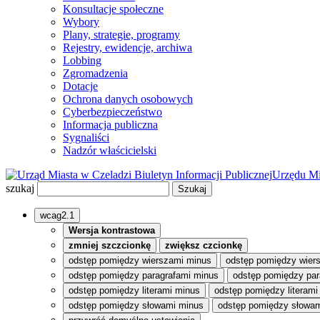
Konsultacje społeczne
Wybory
Plany, strategie, programy
Rejestry, ewidencje, archiwa
Lobbing
Zgromadzenia
Dotacje
Ochrona danych osobowych
Cyberbezpieczeństwo
Informacja publiczna
Sygnaliści
Nadzór właścicielski
Biuletyn Informacji Publicznej
Urzędu Mi
szukaj
wcag2.1
Wersja kontrastowa
zmniej szczcionkę
zwiększ czcionkę
odstęp pomiędzy wierszami minus
odstęp pomiędzy wier
odstęp pomiędzy paragrafami minus
odstęp pomiędzy par
odstęp pomiędzy literami minus
odstęp pomiędzy literami
odstęp pomiędzy słowami minus
odstęp pomiędzy słowam