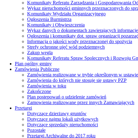
Komunikaty Referatu Zarządzania i Gospodarowania 
Wykaz nieruchomości gminnych przeznaczonych do spr
Komunikaty Wydziału Organizacyjnego
Ogłoszenia Burmistrza
Komunikaty i Obwieszczenia
Wykaz danych o dokumentach zawierających informacje 
Ogłoszenia i komunikaty dot. spraw organizacji pozarz
Informacja o jakości wody przeznaczonej do spożycia
Strefy ochronne ujęć wód podziemnych
Zakup węgla
Komunikaty Referatu Spraw Spolecznych i Rozwoju G
Plan ogólny gminy
Zamówienia Publiczne
Zamówienia realizowane w trybie określonym w ustawi
Zamówienia do których nie stosuje się ustawy PZP
Zamówienia w toku
Zakończone
Plan postępowań o udzielenie zamówień
Zamowienia realizowane przez innych Zamawiających
Przetargi
Dotyczące dzierżawy gruntów
Dotyczące najmu lokali użytkowych
Dotyczące sprzedaży nieruchomości
Pozostałe
Przetargi Archiwalne do 2017 roku