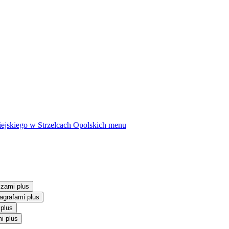
ejskiego w Strzelcach Opolskich
menu
szami plus
agrafami plus
 plus
i plus