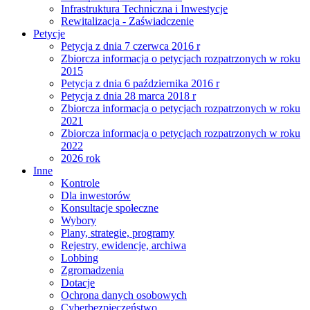
Infrastruktura Techniczna i Inwestycje
Rewitalizacja - Zaświadczenie
Petycje
Petycja z dnia 7 czerwca 2016 r
Zbiorcza informacja o petycjach rozpatrzonych w roku
2015
Petycja z dnia 6 października 2016 r
Petycja z dnia 28 marca 2018 r
Zbiorcza informacja o petycjach rozpatrzonych w roku
2021
Zbiorcza informacja o petycjach rozpatrzonych w roku
2022
2026 rok
Inne
Kontrole
Dla inwestorów
Konsultacje społeczne
Wybory
Plany, strategie, programy
Rejestry, ewidencje, archiwa
Lobbing
Zgromadzenia
Dotacje
Ochrona danych osobowych
Cyberbezpieczeństwo