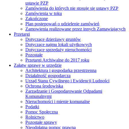
ustawie PZP
Zamówienia do których nie stosuje się ustawy PZP
Zamówienia w toku
Zakończone
Plan postępowań o udzielenie zamówień
Zamowienia realizowane przez innych Zamawiających
Przetargi
Dotyczące dzierżawy gruntów
Dotyczące najmu lokali użytkowych
Dotyczące sprzedaży nieruchomości
Pozostałe
Przetargi Archiwalne do 2017 roku
Załatw sprawę w urzędzie
Architektura i gospodarka przestrzenna
Działalność gospodarcza
Urząd Stanu Cywilnego i Ewidencji Ludności
Ochrona środowiska
Zarządzanie i Gospodarowanie Odpadami
Komunalnymi
Nieruchomości i mienie komunalne
Podatki
Pomoc Społeczna
Rolnictwo
Pozostałe sprawy
Nieodpłatna pomoc prawna