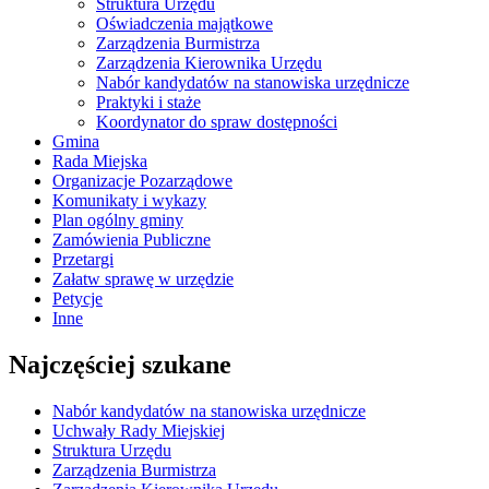
Struktura Urzędu
Oświadczenia majątkowe
Zarządzenia Burmistrza
Zarządzenia Kierownika Urzędu
Nabór kandydatów na stanowiska urzędnicze
Praktyki i staże
Koordynator do spraw dostępności
Gmina
Rada Miejska
Organizacje Pozarządowe
Komunikaty i wykazy
Plan ogólny gminy
Zamówienia Publiczne
Przetargi
Załatw sprawę w urzędzie
Petycje
Inne
Najczęściej szukane
Nabór kandydatów na stanowiska urzędnicze
Uchwały Rady Miejskiej
Struktura Urzędu
Zarządzenia Burmistrza