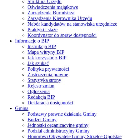
Struktura Urzędu
Oświadczenia majątkowe
Zarządzenia Burmistrza
Zarządzenia Kierownika Urzędu
Nabór kandydatów na stanowiska urzędnicze
Praktyki i staże
Koordynator do spraw dostępności
Informacje o BIP
Instrukcja BIP
Mapa witryny BIP
Jak korzystać z BIP
Jak szukać
Polityka prywatności
Zastrzeżenia prawne
Statystyka strony
Rejestr zmian
Ogłoszenia
Redakcja BIP
Deklaracja dostępności
Gmina
Podstawy prawne działania Gminy
Budżet Gminy
Jednostki organizacyjne gminy
Podział administracyjny Gminy
Honorowi Obywatele Gminy Strzelce Opolskie