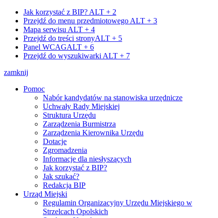
Jak korzystać z BIP?
ALT + 2
Przejdź do menu przedmiotowego
ALT + 3
Mapa serwisu
ALT + 4
Przejdź do treści strony
ALT + 5
Panel WCAG
ALT + 6
Przejdź do wyszukiwarki
ALT + 7
zamknij
Pomoc
Nabór kandydatów na stanowiska urzędnicze
Uchwały Rady Miejskiej
Struktura Urzędu
Zarządzenia Burmistrza
Zarządzenia Kierownika Urzędu
Dotacje
Zgromadzenia
Informacje dla niesłyszących
Jak korzystać z BIP?
Jak szukać?
Redakcja BIP
Urząd Miejski
Regulamin Organizacyjny Urzędu Miejskiego w
Strzelcach Opolskich