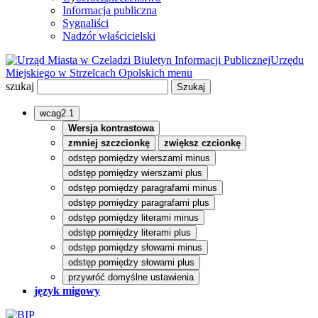
Informacja publiczna
Sygnaliści
Nadzór właścicielski
Biuletyn Informacji Publicznej
Urzędu
Miejskiego w Strzelcach Opolskich
menu
szukaj
wcag2.1
Wersja kontrastowa
zmniej szczcionkę
zwiększ czcionkę
odstęp pomiędzy wierszami minus
odstęp pomiędzy wierszami plus
odstęp pomiędzy paragrafami minus
odstęp pomiędzy paragrafami plus
odstęp pomiędzy literami minus
odstęp pomiędzy literami plus
odstęp pomiędzy słowami minus
odstęp pomiędzy słowami plus
przywróć domyślne ustawienia
język migowy