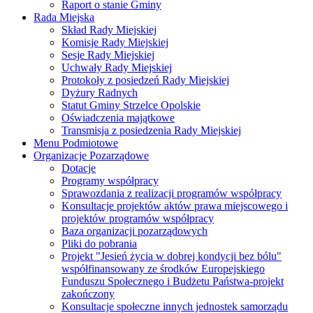
Raport o stanie Gminy
Rada Miejska
Skład Rady Miejskiej
Komisje Rady Miejskiej
Sesje Rady Miejskiej
Uchwały Rady Miejskiej
Protokoły z posiedzeń Rady Miejskiej
Dyżury Radnych
Statut Gminy Strzelce Opolskie
Oświadczenia majątkowe
Transmisja z posiedzenia Rady Miejskiej
Menu Podmiotowe
Organizacje Pozarządowe
Dotacje
Programy współpracy
Sprawozdania z realizacji programów współpracy
Konsultacje projektów aktów prawa miejscowego i
projektów programów współpracy
Baza organizacji pozarządowych
Pliki do pobrania
Projekt "Jesień życia w dobrej kondycji bez bólu"
współfinansowany ze środków Europejskiego
Funduszu Społecznego i Budżetu Państwa-projekt
zakończony
Konsultacje społeczne innych jednostek samorządu