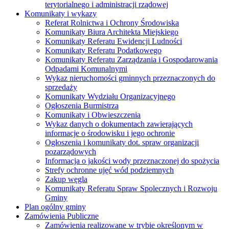
terytorialnego i administracji rządowej
Komunikaty i wykazy
Referat Rolnictwa i Ochrony Środowiska
Komunikaty Biura Architekta Miejskiego
Komunikaty Referatu Ewidencji Ludności
Komunikaty Referatu Podatkowego
Komunikaty Referatu Zarządzania i Gospodarowania
Odpadami Komunalnymi
Wykaz nieruchomości gminnych przeznaczonych do
sprzedaży
Komunikaty Wydziału Organizacyjnego
Ogłoszenia Burmistrza
Komunikaty i Obwieszczenia
Wykaz danych o dokumentach zawierających
informacje o środowisku i jego ochronie
Ogłoszenia i komunikaty dot. spraw organizacji
pozarządowych
Informacja o jakości wody przeznaczonej do spożycia
Strefy ochronne ujęć wód podziemnych
Zakup węgla
Komunikaty Referatu Spraw Spolecznych i Rozwoju
Gminy
Plan ogólny gminy
Zamówienia Publiczne
Zamówienia realizowane w trybie określonym w