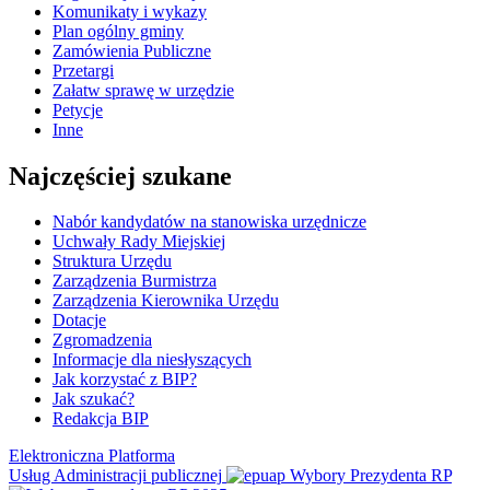
Komunikaty i wykazy
Plan ogólny gminy
Zamówienia Publiczne
Przetargi
Załatw sprawę w urzędzie
Petycje
Inne
Najczęściej szukane
Nabór kandydatów na stanowiska urzędnicze
Uchwały Rady Miejskiej
Struktura Urzędu
Zarządzenia Burmistrza
Zarządzenia Kierownika Urzędu
Dotacje
Zgromadzenia
Informacje dla niesłyszących
Jak korzystać z BIP?
Jak szukać?
Redakcja BIP
Elektroniczna Platforma
Usług Administracji publicznej
Wybory Prezydenta RP