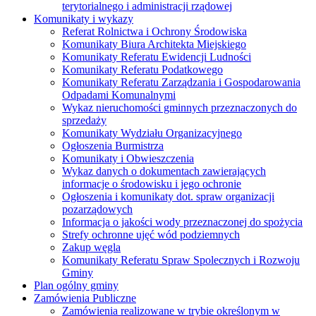
terytorialnego i administracji rządowej
Komunikaty i wykazy
Referat Rolnictwa i Ochrony Środowiska
Komunikaty Biura Architekta Miejskiego
Komunikaty Referatu Ewidencji Ludności
Komunikaty Referatu Podatkowego
Komunikaty Referatu Zarządzania i Gospodarowania
Odpadami Komunalnymi
Wykaz nieruchomości gminnych przeznaczonych do
sprzedaży
Komunikaty Wydziału Organizacyjnego
Ogłoszenia Burmistrza
Komunikaty i Obwieszczenia
Wykaz danych o dokumentach zawierających
informacje o środowisku i jego ochronie
Ogłoszenia i komunikaty dot. spraw organizacji
pozarządowych
Informacja o jakości wody przeznaczonej do spożycia
Strefy ochronne ujęć wód podziemnych
Zakup węgla
Komunikaty Referatu Spraw Spolecznych i Rozwoju
Gminy
Plan ogólny gminy
Zamówienia Publiczne
Zamówienia realizowane w trybie określonym w