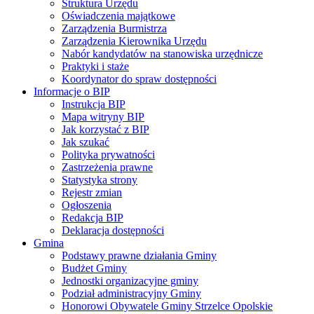
Struktura Urzędu
Oświadczenia majątkowe
Zarządzenia Burmistrza
Zarządzenia Kierownika Urzędu
Nabór kandydatów na stanowiska urzędnicze
Praktyki i staże
Koordynator do spraw dostępności
Informacje o BIP
Instrukcja BIP
Mapa witryny BIP
Jak korzystać z BIP
Jak szukać
Polityka prywatności
Zastrzeżenia prawne
Statystyka strony
Rejestr zmian
Ogłoszenia
Redakcja BIP
Deklaracja dostępności
Gmina
Podstawy prawne działania Gminy
Budżet Gminy
Jednostki organizacyjne gminy
Podział administracyjny Gminy
Honorowi Obywatele Gminy Strzelce Opolskie