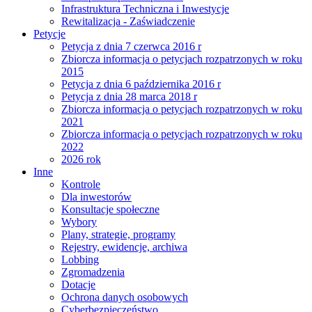
Infrastruktura Techniczna i Inwestycje
Rewitalizacja - Zaświadczenie
Petycje
Petycja z dnia 7 czerwca 2016 r
Zbiorcza informacja o petycjach rozpatrzonych w roku
2015
Petycja z dnia 6 października 2016 r
Petycja z dnia 28 marca 2018 r
Zbiorcza informacja o petycjach rozpatrzonych w roku
2021
Zbiorcza informacja o petycjach rozpatrzonych w roku
2022
2026 rok
Inne
Kontrole
Dla inwestorów
Konsultacje społeczne
Wybory
Plany, strategie, programy
Rejestry, ewidencje, archiwa
Lobbing
Zgromadzenia
Dotacje
Ochrona danych osobowych
Cyberbezpieczeństwo