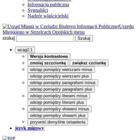
Informacja publiczna
Sygnaliści
Nadzór właścicielski
Biuletyn Informacji Publicznej
Urzędu
Miejskiego w Strzelcach Opolskich
menu
szukaj
wcag2.1
Wersja kontrastowa
zmniej szczcionkę
zwiększ czcionkę
odstęp pomiędzy wierszami minus
odstęp pomiędzy wierszami plus
odstęp pomiędzy paragrafami minus
odstęp pomiędzy paragrafami plus
odstęp pomiędzy literami minus
odstęp pomiędzy literami plus
odstęp pomiędzy słowami minus
odstęp pomiędzy słowami plus
przywróć domyślne ustawienia
język migowy