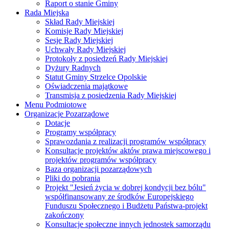
Raport o stanie Gminy
Rada Miejska
Skład Rady Miejskiej
Komisje Rady Miejskiej
Sesje Rady Miejskiej
Uchwały Rady Miejskiej
Protokoły z posiedzeń Rady Miejskiej
Dyżury Radnych
Statut Gminy Strzelce Opolskie
Oświadczenia majątkowe
Transmisja z posiedzenia Rady Miejskiej
Menu Podmiotowe
Organizacje Pozarządowe
Dotacje
Programy współpracy
Sprawozdania z realizacji programów współpracy
Konsultacje projektów aktów prawa miejscowego i
projektów programów współpracy
Baza organizacji pozarządowych
Pliki do pobrania
Projekt "Jesień życia w dobrej kondycji bez bólu"
współfinansowany ze środków Europejskiego
Funduszu Społecznego i Budżetu Państwa-projekt
zakończony
Konsultacje społeczne innych jednostek samorządu