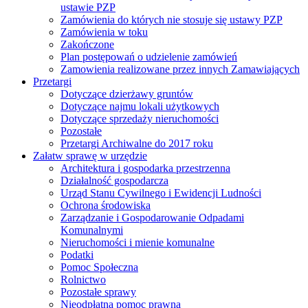
ustawie PZP
Zamówienia do których nie stosuje się ustawy PZP
Zamówienia w toku
Zakończone
Plan postępowań o udzielenie zamówień
Zamowienia realizowane przez innych Zamawiających
Przetargi
Dotyczące dzierżawy gruntów
Dotyczące najmu lokali użytkowych
Dotyczące sprzedaży nieruchomości
Pozostałe
Przetargi Archiwalne do 2017 roku
Załatw sprawę w urzędzie
Architektura i gospodarka przestrzenna
Działalność gospodarcza
Urząd Stanu Cywilnego i Ewidencji Ludności
Ochrona środowiska
Zarządzanie i Gospodarowanie Odpadami
Komunalnymi
Nieruchomości i mienie komunalne
Podatki
Pomoc Społeczna
Rolnictwo
Pozostałe sprawy
Nieodpłatna pomoc prawna