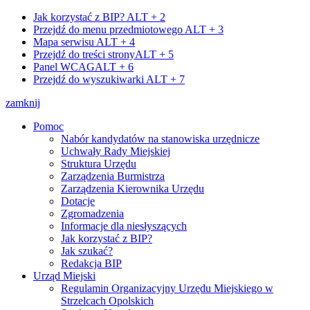
Jak korzystać z BIP?
ALT + 2
Przejdź do menu przedmiotowego
ALT + 3
Mapa serwisu
ALT + 4
Przejdź do treści strony
ALT + 5
Panel WCAG
ALT + 6
Przejdź do wyszukiwarki
ALT + 7
zamknij
Pomoc
Nabór kandydatów na stanowiska urzędnicze
Uchwały Rady Miejskiej
Struktura Urzędu
Zarządzenia Burmistrza
Zarządzenia Kierownika Urzędu
Dotacje
Zgromadzenia
Informacje dla niesłyszących
Jak korzystać z BIP?
Jak szukać?
Redakcja BIP
Urząd Miejski
Regulamin Organizacyjny Urzędu Miejskiego w
Strzelcach Opolskich