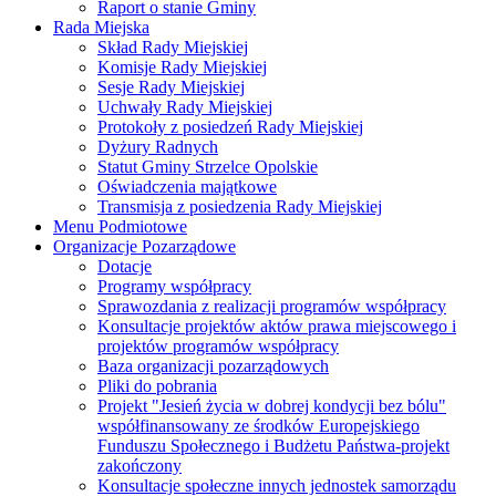
Raport o stanie Gminy
Rada Miejska
Skład Rady Miejskiej
Komisje Rady Miejskiej
Sesje Rady Miejskiej
Uchwały Rady Miejskiej
Protokoły z posiedzeń Rady Miejskiej
Dyżury Radnych
Statut Gminy Strzelce Opolskie
Oświadczenia majątkowe
Transmisja z posiedzenia Rady Miejskiej
Menu Podmiotowe
Organizacje Pozarządowe
Dotacje
Programy współpracy
Sprawozdania z realizacji programów współpracy
Konsultacje projektów aktów prawa miejscowego i
projektów programów współpracy
Baza organizacji pozarządowych
Pliki do pobrania
Projekt "Jesień życia w dobrej kondycji bez bólu"
współfinansowany ze środków Europejskiego
Funduszu Społecznego i Budżetu Państwa-projekt
zakończony
Konsultacje społeczne innych jednostek samorządu