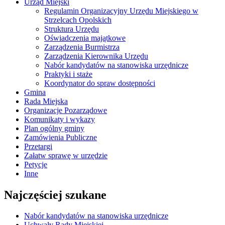
Urząd Miejski
Regulamin Organizacyjny Urzędu Miejskiego w
Strzelcach Opolskich
Struktura Urzędu
Oświadczenia majątkowe
Zarządzenia Burmistrza
Zarządzenia Kierownika Urzędu
Nabór kandydatów na stanowiska urzędnicze
Praktyki i staże
Koordynator do spraw dostępności
Gmina
Rada Miejska
Organizacje Pozarządowe
Komunikaty i wykazy
Plan ogólny gminy
Zamówienia Publiczne
Przetargi
Załatw sprawę w urzędzie
Petycje
Inne
Najczęściej szukane
Nabór kandydatów na stanowiska urzędnicze
Uchwały Rady Miejskiej