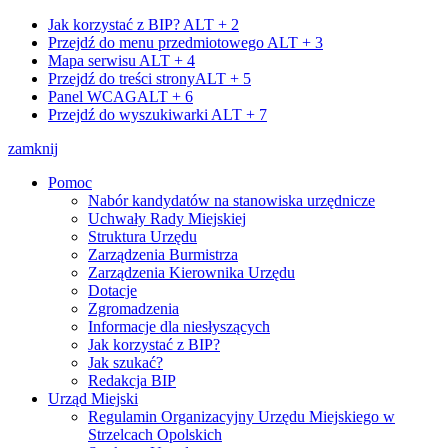
Jak korzystać z BIP?
ALT + 2
Przejdź do menu przedmiotowego
ALT + 3
Mapa serwisu
ALT + 4
Przejdź do treści strony
ALT + 5
Panel WCAG
ALT + 6
Przejdź do wyszukiwarki
ALT + 7
zamknij
Pomoc
Nabór kandydatów na stanowiska urzędnicze
Uchwały Rady Miejskiej
Struktura Urzędu
Zarządzenia Burmistrza
Zarządzenia Kierownika Urzędu
Dotacje
Zgromadzenia
Informacje dla niesłyszących
Jak korzystać z BIP?
Jak szukać?
Redakcja BIP
Urząd Miejski
Regulamin Organizacyjny Urzędu Miejskiego w
Strzelcach Opolskich