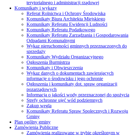
terytorialnego i administracji rządowej
Komunikaty i wykazy
Referat Rolnictwa i Ochrony Środowiska
Komunikaty Biura Architekta Miejskiego
Komunikaty Referatu Ewidencji Ludności
Komunikaty Referatu Podatkowego
Komunikaty Referatu Zarządzania i Gospodarowania
Odpadami Komunalnymi
Wykaz nieruchomości gminnych przeznaczonych do
sprzedaży
Komunikaty Wydziału Organizacyjnego
Ogłoszenia Burmistrza
Komunikaty i Obwieszczenia
Wykaz danych o dokumentach zawierających
informacje o środowisku i jego ochronie
Ogłoszenia i komunikaty dot. spraw organizacji
pozarządowych
Informacja o jakości wody przeznaczonej do spożycia
Strefy ochronne ujęć wód podziemnych
Zakup węgla
Komunikaty Referatu Spraw Spolecznych i Rozwoju
Gminy
Plan ogólny gminy
Zamówienia Publiczne
Zamówienia realizowane w trybie określonym w