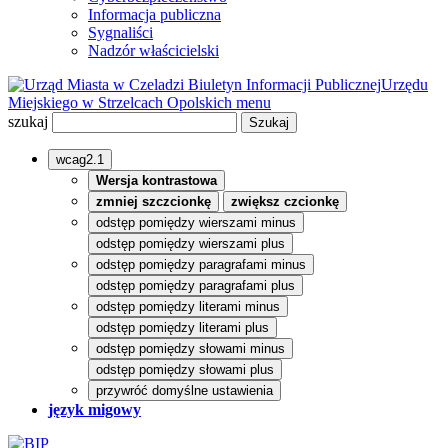
Informacja publiczna
Sygnaliści
Nadzór właścicielski
Biuletyn Informacji Publicznej
Urzędu
Miejskiego w Strzelcach Opolskich
menu
szukaj
wcag2.1
Wersja kontrastowa
zmniej szczcionkę
zwiększ czcionkę
odstęp pomiędzy wierszami minus
odstęp pomiędzy wierszami plus
odstęp pomiędzy paragrafami minus
odstęp pomiędzy paragrafami plus
odstęp pomiędzy literami minus
odstęp pomiędzy literami plus
odstęp pomiędzy słowami minus
odstęp pomiędzy słowami plus
przywróć domyślne ustawienia
język migowy