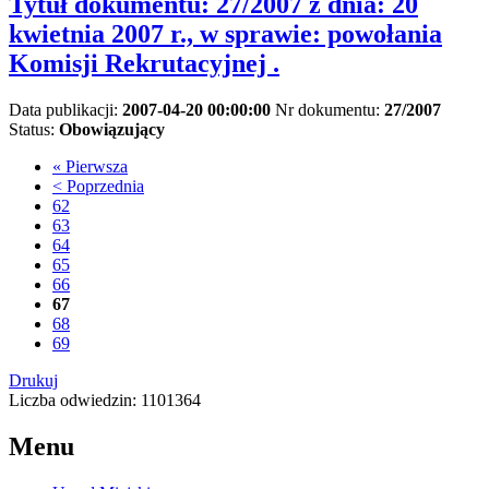
Tytuł dokumentu:
27/2007 z dnia: 20
kwietnia 2007 r., w sprawie: powołania
Komisji Rekrutacyjnej .
Data publikacji:
2007-04-20 00:00:00
Nr dokumentu:
27/2007
Status:
Obowiązujący
« Pierwsza
< Poprzednia
62
63
64
65
66
67
68
69
Drukuj
Liczba odwiedzin: 1101364
Menu