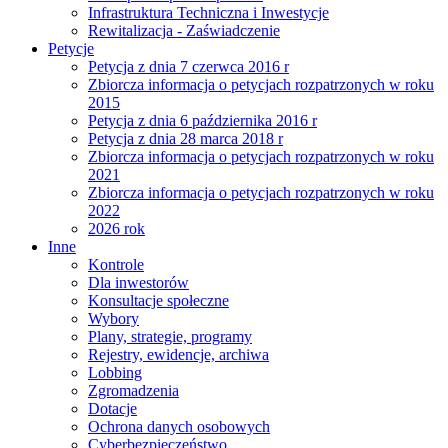
Infrastruktura Techniczna i Inwestycje
Rewitalizacja - Zaświadczenie
Petycje
Petycja z dnia 7 czerwca 2016 r
Zbiorcza informacja o petycjach rozpatrzonych w roku
2015
Petycja z dnia 6 października 2016 r
Petycja z dnia 28 marca 2018 r
Zbiorcza informacja o petycjach rozpatrzonych w roku
2021
Zbiorcza informacja o petycjach rozpatrzonych w roku
2022
2026 rok
Inne
Kontrole
Dla inwestorów
Konsultacje społeczne
Wybory
Plany, strategie, programy
Rejestry, ewidencje, archiwa
Lobbing
Zgromadzenia
Dotacje
Ochrona danych osobowych
Cyberbezpieczeństwo