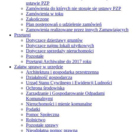
ustawie PZP
Zamówienia do których nie stosuje się ustawy PZP
Zamówienia w toku
Zakończone
Plan postępowań o udzielenie zamówień
Zamowienia realizowane przez innych Zamawiających
Przetargi
Dotyczące dzierżawy gruntów
Dotyczące najmu lokali użytkowych
Dotyczące sprzedaży nieruchomości
Pozostałe
Przetargi Archiwalne do 2017 roku
Załatw sprawę w urzędzie
Architektura i gospodarka przestrzenna
Działalność gospodarcza
Urząd Stanu Cywilnego i Ewidencji Ludności
Ochrona środowiska
Zarządzanie i Gospodarowanie Odpadami
Komunalnymi
Nieruchomości i mienie komunalne
Podatki
Pomoc Społeczna
Rolnictwo
Pozostałe sprawy
Nieodpłatna pomoc prawna