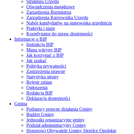
Struktura Urzędu
Oświadczenia majątkowe
Zarządzenia Burmistrza
Zarządzenia Kierownika Urzędu
Nabór kandydatów na stanowiska urzędnicze
Praktyki i staże
Koordynator do spraw dostępności
Informacje o BIP
Instrukcja BIP
Mapa witryny BIP
Jak korzystać z BIP
Jak szukać
Polityka prywatności
Zastrzeżenia prawne
Statystyka strony
Rejestr zmian
Ogłoszenia
Redakcja BIP
Deklaracja dostępności
Gmina
Podstawy prawne działania Gminy
Budżet Gminy
Jednostki organizacyjne gminy
Podział administracyjny Gminy
Honorowi Obywatele Gminy Strzelce Opolskie