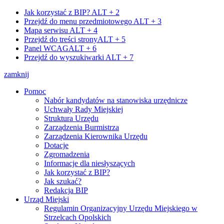
Jak korzystać z BIP?
ALT + 2
Przejdź do menu przedmiotowego
ALT + 3
Mapa serwisu
ALT + 4
Przejdź do treści strony
ALT + 5
Panel WCAG
ALT + 6
Przejdź do wyszukiwarki
ALT + 7
zamknij
Pomoc
Nabór kandydatów na stanowiska urzędnicze
Uchwały Rady Miejskiej
Struktura Urzędu
Zarządzenia Burmistrza
Zarządzenia Kierownika Urzędu
Dotacje
Zgromadzenia
Informacje dla niesłyszących
Jak korzystać z BIP?
Jak szukać?
Redakcja BIP
Urząd Miejski
Regulamin Organizacyjny Urzędu Miejskiego w
Strzelcach Opolskich