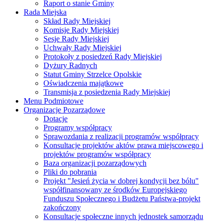
Raport o stanie Gminy
Rada Miejska
Skład Rady Miejskiej
Komisje Rady Miejskiej
Sesje Rady Miejskiej
Uchwały Rady Miejskiej
Protokoły z posiedzeń Rady Miejskiej
Dyżury Radnych
Statut Gminy Strzelce Opolskie
Oświadczenia majątkowe
Transmisja z posiedzenia Rady Miejskiej
Menu Podmiotowe
Organizacje Pozarządowe
Dotacje
Programy współpracy
Sprawozdania z realizacji programów współpracy
Konsultacje projektów aktów prawa miejscowego i
projektów programów współpracy
Baza organizacji pozarządowych
Pliki do pobrania
Projekt "Jesień życia w dobrej kondycji bez bólu"
współfinansowany ze środków Europejskiego
Funduszu Społecznego i Budżetu Państwa-projekt
zakończony
Konsultacje społeczne innych jednostek samorządu