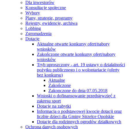
Dla inwestorów
Konsultacje społeczne
Wybory
Plany, strategie, programy
Rejestry, ewidencje, archiwa
Lobbing
Zgromadzenia
Dotacje
Aktualne otwarte konkursy ofert/nabory
wniosków
Zakończone otwarte konkursy ofert/nabory
wniosków
Tryb uproszczony - art. 19 ustawy o działalności
pożytku publicznego i o wolontariacie (oferty
bez konkursu)
Aktualne
Zakończone
Zakonczone do dnia 07.05.2018
Wnioski o dofinansowanie przedsięwzięć z
zakresu sport
Dotacje na zabytki
Informacja o podstawowej kwocie dotacji oraz
liczbie dzieci dla Gminy Strzelce Opolskie
Dotacje dla rodzinnych ogrodów działkowych
Ochrona danych osobowych