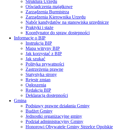
Struktura Urzędu
Oświadczenia majątkowe
Zarządzenia Burmistrza
Zarządzenia Kierownika Urzędu
Nabór kandydatów na stanowiska urzędnicze
Praktyki i staże
Koordynator do spraw dostępności
Informacje o BIP
Instrukcja BIP
Mapa witryny BIP
Jak korzystać z BIP
Jak szukać
Polityka prywatności
Zastrzeżenia prawne
Statystyka strony
Rejestr zmian
Ogłoszenia
Redakcja BIP
Deklaracja dostępności
Gmina
Podstawy prawne działania Gminy
Budżet Gminy
Jednostki organizacyjne gminy
Podział administracyjny Gminy
Honorowi Obywatele Gminy Strzelce Opolskie