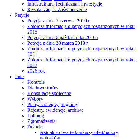
Infrastruktura Techniczna i Inwestycje
Rewitalizacja - Zaświadczenie
Petycje
Petycja z dnia 7 czerwca 2016 r
Zbiorcza informacja o petycjach rozpatrzonych w roku
2015
Petycja z dnia 6 października 2016 r
Petycja z dnia 28 marca 2018 r
Zbiorcza informacja o petycjach rozpatrzonych w roku
2021
Zbiorcza informacja o petycjach rozpatrzonych w roku
2022
2026 rok
Inne
Kontrole
Dla inwestorów
Konsultacje społeczne
Wybory
Plany, strategie, programy
Rejestry, ewidencje, archiwa
Lobbing
Zgromadzenia
Dotacje
Aktualne otwarte konkursy ofert/nabory
wniosków