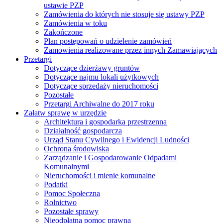
ustawie PZP
Zamówienia do których nie stosuje się ustawy PZP
Zamówienia w toku
Zakończone
Plan postępowań o udzielenie zamówień
Zamowienia realizowane przez innych Zamawiających
Przetargi
Dotyczące dzierżawy gruntów
Dotyczące najmu lokali użytkowych
Dotyczące sprzedaży nieruchomości
Pozostałe
Przetargi Archiwalne do 2017 roku
Załatw sprawę w urzędzie
Architektura i gospodarka przestrzenna
Działalność gospodarcza
Urząd Stanu Cywilnego i Ewidencji Ludności
Ochrona środowiska
Zarządzanie i Gospodarowanie Odpadami
Komunalnymi
Nieruchomości i mienie komunalne
Podatki
Pomoc Społeczna
Rolnictwo
Pozostałe sprawy
Nieodpłatna pomoc prawna