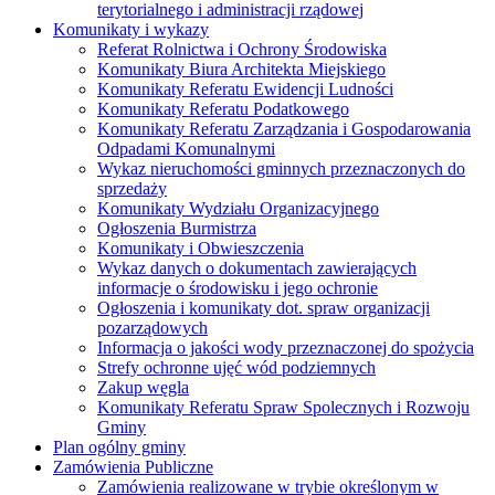
terytorialnego i administracji rządowej
Komunikaty i wykazy
Referat Rolnictwa i Ochrony Środowiska
Komunikaty Biura Architekta Miejskiego
Komunikaty Referatu Ewidencji Ludności
Komunikaty Referatu Podatkowego
Komunikaty Referatu Zarządzania i Gospodarowania
Odpadami Komunalnymi
Wykaz nieruchomości gminnych przeznaczonych do
sprzedaży
Komunikaty Wydziału Organizacyjnego
Ogłoszenia Burmistrza
Komunikaty i Obwieszczenia
Wykaz danych o dokumentach zawierających
informacje o środowisku i jego ochronie
Ogłoszenia i komunikaty dot. spraw organizacji
pozarządowych
Informacja o jakości wody przeznaczonej do spożycia
Strefy ochronne ujęć wód podziemnych
Zakup węgla
Komunikaty Referatu Spraw Spolecznych i Rozwoju
Gminy
Plan ogólny gminy
Zamówienia Publiczne
Zamówienia realizowane w trybie określonym w