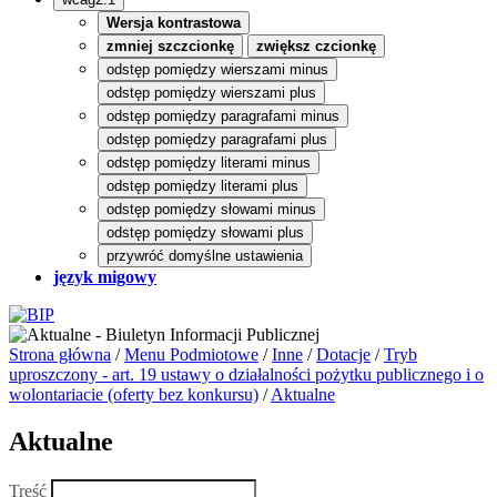
Wersja kontrastowa
zmniej szczcionkę
zwiększ czcionkę
odstęp pomiędzy wierszami minus
odstęp pomiędzy wierszami plus
odstęp pomiędzy paragrafami minus
odstęp pomiędzy paragrafami plus
odstęp pomiędzy literami minus
odstęp pomiędzy literami plus
odstęp pomiędzy słowami minus
odstęp pomiędzy słowami plus
przywróć domyślne ustawienia
język migowy
Strona główna
/
Menu Podmiotowe
/
Inne
/
Dotacje
/
Tryb
uproszczony - art. 19 ustawy o działalności pożytku publicznego i o
wolontariacie (oferty bez konkursu)
/
Aktualne
Aktualne
Treść