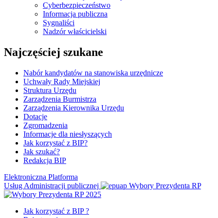
Cyberbezpieczeństwo
Informacja publiczna
Sygnaliści
Nadzór właścicielski
Najczęściej szukane
Nabór kandydatów na stanowiska urzędnicze
Uchwały Rady Miejskiej
Struktura Urzędu
Zarządzenia Burmistrza
Zarządzenia Kierownika Urzędu
Dotacje
Zgromadzenia
Informacje dla niesłyszących
Jak korzystać z BIP?
Jak szukać?
Redakcja BIP
Elektroniczna Platforma
Usług Administracji publicznej
Wybory Prezydenta RP
Jak korzystać z BIP ?