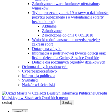
Zakończone otwarte konkursy ofert/nabory
wniosków
Tryb uproszczony - art. 19 ustawy o działalności
pożytku publicznego i o wolontariacie (oferty
bez konkursu)
Aktualne
Zakończone
Zakonczone do dnia 07.05.2018
Wnioski o dofinansowanie przedsięwzięć z
zakresu sport
Dotacje na zabytki
Informacja o podstawowej kwocie dotacji oraz
liczbie dzieci dla Gminy Strzelce Opolskie
Dotacje dla rodzinnych ogrodów działkowych
Ochrona danych osobowych
Cyberbezpieczeństwo
Informacja publiczna
Sygnaliści
Nadzór właścicielski
Biuletyn Informacji Publicznej
Urzędu
Miejskiego w Strzelcach Opolskich
menu
szukaj
wcag2.1