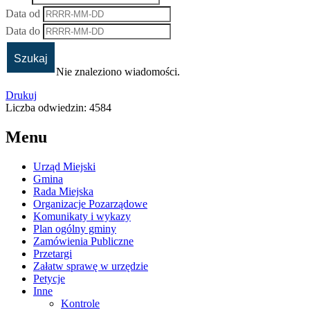
Data od
Data do
Nie znaleziono wiadomości.
Drukuj
Liczba odwiedzin: 4584
Menu
Urząd Miejski
Gmina
Rada Miejska
Organizacje Pozarządowe
Komunikaty i wykazy
Plan ogólny gminy
Zamówienia Publiczne
Przetargi
Załatw sprawę w urzędzie
Petycje
Inne
Kontrole