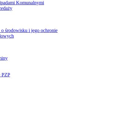
Odpadami Komunalnymi
zedaży
o środowisku i jego ochronie
ądowych
miny
e PZP