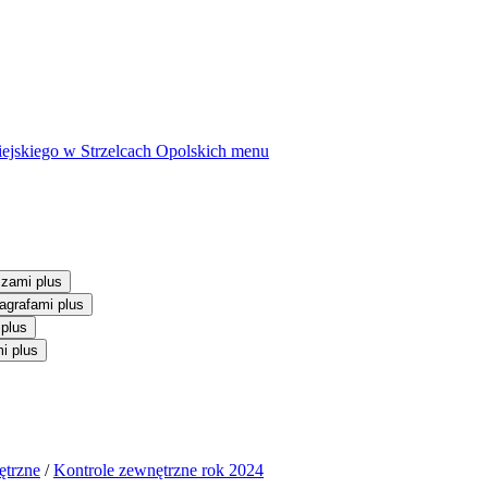
ejskiego w Strzelcach Opolskich
menu
szami plus
agrafami plus
 plus
i plus
ętrzne
/
Kontrole zewnętrzne rok 2024