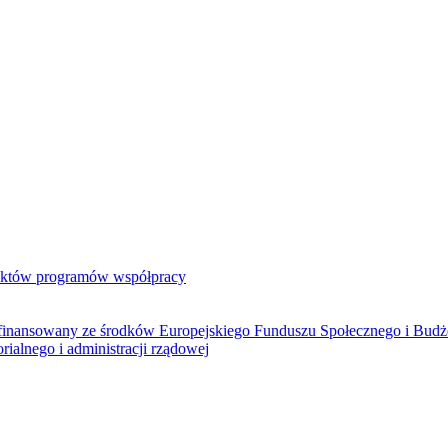
jektów programów współpracy
ółfinansowany ze środków Europejskiego Funduszu Społecznego i Bud
rialnego i administracji rządowej