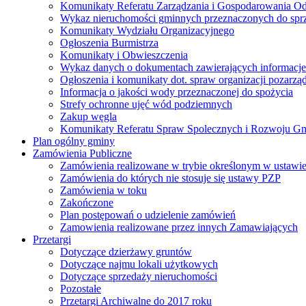
Komunikaty Referatu Zarządzania i Gospodarowania 
Wykaz nieruchomości gminnych przeznaczonych do spr
Komunikaty Wydziału Organizacyjnego
Ogłoszenia Burmistrza
Komunikaty i Obwieszczenia
Wykaz danych o dokumentach zawierających informacje 
Ogłoszenia i komunikaty dot. spraw organizacji pozarz
Informacja o jakości wody przeznaczonej do spożycia
Strefy ochronne ujęć wód podziemnych
Zakup węgla
Komunikaty Referatu Spraw Spolecznych i Rozwoju G
Plan ogólny gminy
Zamówienia Publiczne
Zamówienia realizowane w trybie określonym w ustawi
Zamówienia do których nie stosuje się ustawy PZP
Zamówienia w toku
Zakończone
Plan postępowań o udzielenie zamówień
Zamowienia realizowane przez innych Zamawiających
Przetargi
Dotyczące dzierżawy gruntów
Dotyczące najmu lokali użytkowych
Dotyczące sprzedaży nieruchomości
Pozostałe
Przetargi Archiwalne do 2017 roku