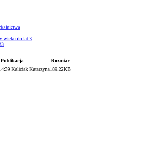
kalnictwa
 wieku do lat 3
23
Publikacja
Rozmiar
14:39
Kaliciak Katarzyna
189.22KB