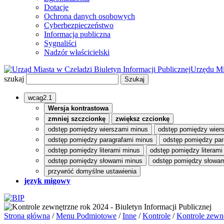
Dotacje
Ochrona danych osobowych
Cyberbezpieczeństwo
Informacja publiczna
Sygnaliści
Nadzór właścicielski
Biuletyn Informacji Publicznej
Urzędu Mi
szukaj
wcag2.1
Wersja kontrastowa
zmniej szczcionkę
zwiększ czcionkę
odstęp pomiędzy wierszami minus
odstęp pomiędzy wier
odstęp pomiędzy paragrafami minus
odstęp pomiędzy par
odstęp pomiędzy literami minus
odstęp pomiędzy literami
odstęp pomiędzy słowami minus
odstęp pomiędzy słowam
przywróć domyślne ustawienia
język migowy
Strona główna
/
Menu Podmiotowe
/
Inne
/
Kontrole
/
Kontrole zewn