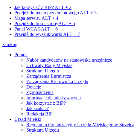
Jak korzystać z BIP?
ALT + 2
Przejdź do menu przedmiotowego
ALT + 3
Mapa serwisu
ALT + 4
Przejdź do treści strony
ALT + 5
Panel WCAG
ALT + 6
Przejdź do wyszukiwarki
ALT + 7
zamknij
Pomoc
Nabór kandydatów na stanowiska urzędnicze
Uchwały Rady Miejskiej
Struktura Urzędu
Zarządzenia Burmistrza
Zarządzenia Kierownika Urzędu
Dotacje
Zgromadzenia
Informacje dla niesłyszących
Jak korzystać z BIP?
Jak szukać?
Redakcja BIP
Urząd Miejski
Regulamin Organizacyjny Urzędu Miejskiego w Strzelc
Struktura Urzędu