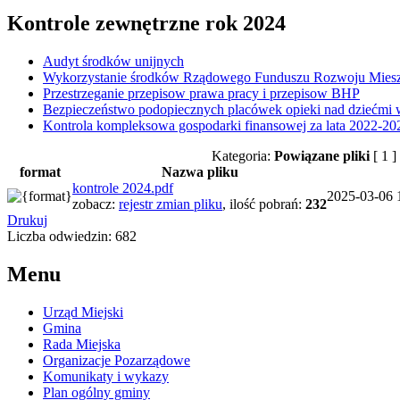
Kontrole zewnętrzne rok 2024
Audyt środków unijnych
Wykorzystanie środków Rządowego Funduszu Rozwoju Miesz
Przestrzeganie przepisow prawa pracy i przepisow BHP
Bezpieczeństwo podopiecznych placówek opieki nad dziećmi w
Kontrola kompleksowa gospodarki finansowej za lata 2022-20
Kategoria:
Powiązane pliki
[ 1 ]
format
Nazwa pliku
kontrole 2024.pdf
2025-03-06 
zobacz:
rejestr zmian pliku
,
ilość pobrań:
232
Drukuj
Liczba odwiedzin: 682
Menu
Urząd Miejski
Gmina
Rada Miejska
Organizacje Pozarządowe
Komunikaty i wykazy
Plan ogólny gminy