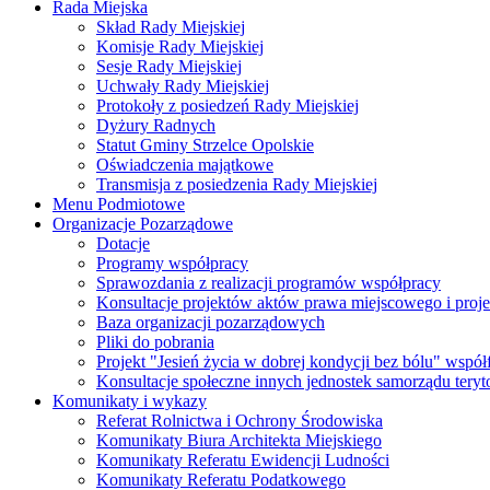
Rada Miejska
Skład Rady Miejskiej
Komisje Rady Miejskiej
Sesje Rady Miejskiej
Uchwały Rady Miejskiej
Protokoły z posiedzeń Rady Miejskiej
Dyżury Radnych
Statut Gminy Strzelce Opolskie
Oświadczenia majątkowe
Transmisja z posiedzenia Rady Miejskiej
Menu Podmiotowe
Organizacje Pozarządowe
Dotacje
Programy współpracy
Sprawozdania z realizacji programów współpracy
Konsultacje projektów aktów prawa miejscowego i pro
Baza organizacji pozarządowych
Pliki do pobrania
Projekt "Jesień życia w dobrej kondycji bez bólu" wsp
Konsultacje społeczne innych jednostek samorządu teryto
Komunikaty i wykazy
Referat Rolnictwa i Ochrony Środowiska
Komunikaty Biura Architekta Miejskiego
Komunikaty Referatu Ewidencji Ludności
Komunikaty Referatu Podatkowego