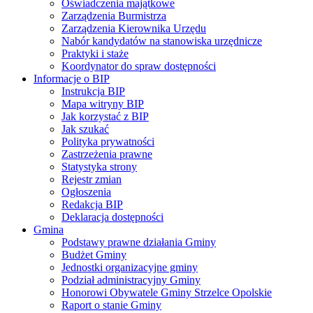
Oświadczenia majątkowe
Zarządzenia Burmistrza
Zarządzenia Kierownika Urzędu
Nabór kandydatów na stanowiska urzędnicze
Praktyki i staże
Koordynator do spraw dostępności
Informacje o BIP
Instrukcja BIP
Mapa witryny BIP
Jak korzystać z BIP
Jak szukać
Polityka prywatności
Zastrzeżenia prawne
Statystyka strony
Rejestr zmian
Ogłoszenia
Redakcja BIP
Deklaracja dostępności
Gmina
Podstawy prawne działania Gminy
Budżet Gminy
Jednostki organizacyjne gminy
Podział administracyjny Gminy
Honorowi Obywatele Gminy Strzelce Opolskie
Raport o stanie Gminy