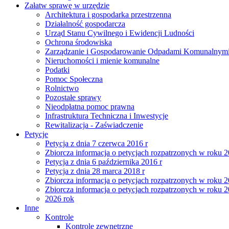
Załatw sprawę w urzędzie
Architektura i gospodarka przestrzenna
Działalność gospodarcza
Urząd Stanu Cywilnego i Ewidencji Ludności
Ochrona środowiska
Zarządzanie i Gospodarowanie Odpadami Komunalnym
Nieruchomości i mienie komunalne
Podatki
Pomoc Społeczna
Rolnictwo
Pozostałe sprawy
Nieodpłatna pomoc prawna
Infrastruktura Techniczna i Inwestycje
Rewitalizacja - Zaświadczenie
Petycje
Petycja z dnia 7 czerwca 2016 r
Zbiorcza informacja o petycjach rozpatrzonych w roku 
Petycja z dnia 6 października 2016 r
Petycja z dnia 28 marca 2018 r
Zbiorcza informacja o petycjach rozpatrzonych w roku 
Zbiorcza informacja o petycjach rozpatrzonych w roku 
2026 rok
Inne
Kontrole
Kontrole zewnętrzne