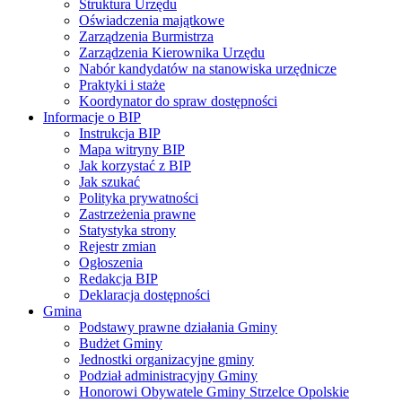
Struktura Urzędu
Oświadczenia majątkowe
Zarządzenia Burmistrza
Zarządzenia Kierownika Urzędu
Nabór kandydatów na stanowiska urzędnicze
Praktyki i staże
Koordynator do spraw dostępności
Informacje o BIP
Instrukcja BIP
Mapa witryny BIP
Jak korzystać z BIP
Jak szukać
Polityka prywatności
Zastrzeżenia prawne
Statystyka strony
Rejestr zmian
Ogłoszenia
Redakcja BIP
Deklaracja dostępności
Gmina
Podstawy prawne działania Gminy
Budżet Gminy
Jednostki organizacyjne gminy
Podział administracyjny Gminy
Honorowi Obywatele Gminy Strzelce Opolskie