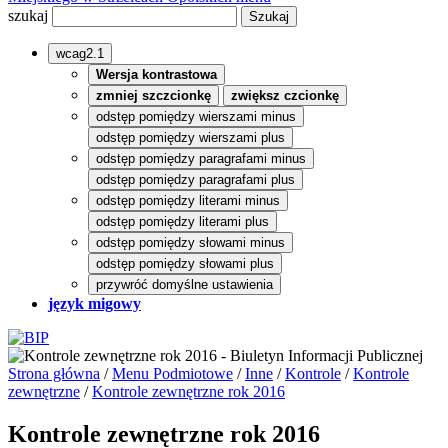
szukaj
wcag2.1
Wersja kontrastowa
zmniej szczcionkę
zwiększ czcionkę
odstęp pomiędzy wierszami minus
odstęp pomiędzy wierszami plus
odstęp pomiędzy paragrafami minus
odstęp pomiędzy paragrafami plus
odstęp pomiędzy literami minus
odstęp pomiędzy literami plus
odstęp pomiędzy słowami minus
odstęp pomiędzy słowami plus
przywróć domyślne ustawienia
język migowy
Strona główna
/
Menu Podmiotowe
/
Inne
/
Kontrole
/
Kontrole
zewnętrzne
/
Kontrole zewnętrzne rok 2016
Kontrole zewnętrzne rok 2016