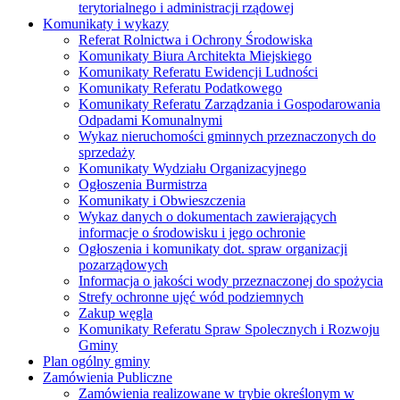
terytorialnego i administracji rządowej
Komunikaty i wykazy
Referat Rolnictwa i Ochrony Środowiska
Komunikaty Biura Architekta Miejskiego
Komunikaty Referatu Ewidencji Ludności
Komunikaty Referatu Podatkowego
Komunikaty Referatu Zarządzania i Gospodarowania
Odpadami Komunalnymi
Wykaz nieruchomości gminnych przeznaczonych do
sprzedaży
Komunikaty Wydziału Organizacyjnego
Ogłoszenia Burmistrza
Komunikaty i Obwieszczenia
Wykaz danych o dokumentach zawierających
informacje o środowisku i jego ochronie
Ogłoszenia i komunikaty dot. spraw organizacji
pozarządowych
Informacja o jakości wody przeznaczonej do spożycia
Strefy ochronne ujęć wód podziemnych
Zakup węgla
Komunikaty Referatu Spraw Spolecznych i Rozwoju
Gminy
Plan ogólny gminy
Zamówienia Publiczne
Zamówienia realizowane w trybie określonym w