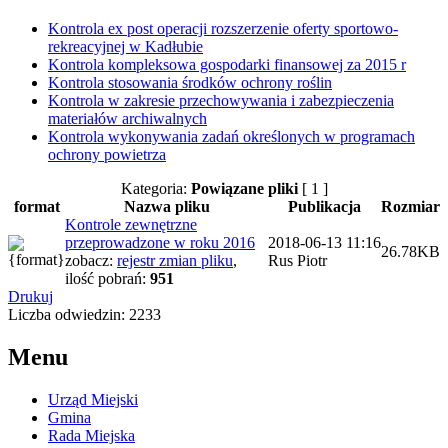
Kontrola ex post operacji rozszerzenie oferty sportowo-
rekreacyjnej w Kadłubie
Kontrola kompleksowa gospodarki finansowej za 2015 r
Kontrola stosowania środków ochrony roślin
Kontrola w zakresie przechowywania i zabezpieczenia
materiałów archiwalnych
Kontrola wykonywania zadań określonych w programach
ochrony powietrza
Kategoria:
Powiązane pliki
[ 1 ]
format
Nazwa pliku
Publikacja
Rozmiar
Kontrole zewnętrzne
przeprowadzone w roku 2016
2018-06-13 11:16
26.78KB
zobacz:
rejestr zmian pliku
,
Rus Piotr
ilość pobrań:
951
Drukuj
Liczba odwiedzin: 2233
Menu
Urząd Miejski
Gmina
Rada Miejska