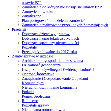
ustawie PZP
Zamówienia do których nie stosuje się ustawy PZP
Zamówienia w toku
Zakończone
Plan postępowań o udzielenie zamówień
Zamowienia realizowane przez innych Zamawiających
Przetargi
Dotyczące dzierżawy gruntów
Dotyczące najmu lokali użytkowych
Dotyczące sprzedaży nieruchomości
Pozostałe
Przetargi Archiwalne do 2017 roku
Załatw sprawę w urzędzie
Architektura i gospodarka przestrzenna
Działalność gospodarcza
Urząd Stanu Cywilnego i Ewidencji Ludności
Ochrona środowiska
Zarządzanie i Gospodarowanie Odpadami
Komunalnymi
Nieruchomości i mienie komunalne
Podatki
Pomoc Społeczna
Rolnictwo
Pozostałe sprawy
Nieodpłatna pomoc prawna