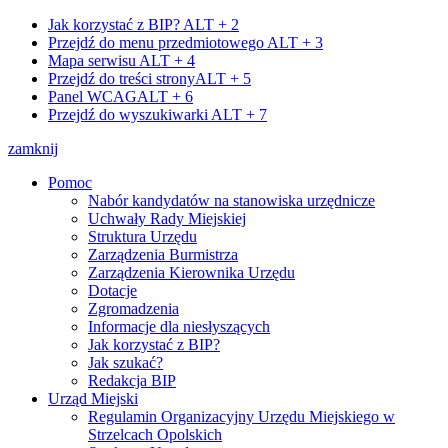
Jak korzystać z BIP?
ALT + 2
Przejdź do menu przedmiotowego
ALT + 3
Mapa serwisu
ALT + 4
Przejdź do treści strony
ALT + 5
Panel WCAG
ALT + 6
Przejdź do wyszukiwarki
ALT + 7
zamknij
Pomoc
Nabór kandydatów na stanowiska urzędnicze
Uchwały Rady Miejskiej
Struktura Urzędu
Zarządzenia Burmistrza
Zarządzenia Kierownika Urzędu
Dotacje
Zgromadzenia
Informacje dla niesłyszących
Jak korzystać z BIP?
Jak szukać?
Redakcja BIP
Urząd Miejski
Regulamin Organizacyjny Urzędu Miejskiego w
Strzelcach Opolskich