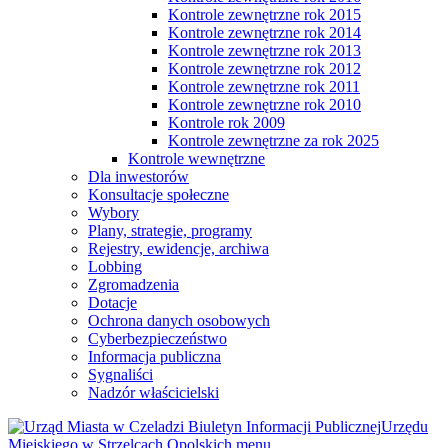
Kontrole zewnętrzne rok 2015
Kontrole zewnętrzne rok 2014
Kontrole zewnętrzne rok 2013
Kontrole zewnętrzne rok 2012
Kontrole zewnętrzne rok 2011
Kontrole zewnętrzne rok 2010
Kontrole rok 2009
Kontrole zewnętrzne za rok 2025
Kontrole wewnętrzne
Dla inwestorów
Konsultacje społeczne
Wybory
Plany, strategie, programy
Rejestry, ewidencje, archiwa
Lobbing
Zgromadzenia
Dotacje
Ochrona danych osobowych
Cyberbezpieczeństwo
Informacja publiczna
Sygnaliści
Nadzór właścicielski
Biuletyn Informacji Publicznej
Urzędu
Miejskiego w Strzelcach Opolskich
menu