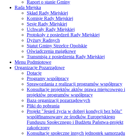
Raport o stanie Gminy
Rada Miejska
Skład Rady Miejskiej
Komisje Rady Miejskiej
Sesje Rady Miejskiej
Uchwały Rady Miejskiej
Protokoły z posiedzeń Rady Miejskiej
Dyżury Radnych
Statut Gminy Strzelce Opolskie
Oświadczenia majątkowe
Transmisja z posiedzenia Rady Miejskiej
Menu Podmiotowe
Organizacje Pozarządowe
Dotacje
Programy współpracy
Sprawozdania z realizacji programów współpracy
Konsultacje projektów aktów prawa miejscowego i
projektów programów współpracy
Baza organizacji pozarządowych
Pliki do pobrania
Projekt "Jesień życia w dobrej kondycji bez bólu"
współfinansowany ze środków Europejskiego
Funduszu Społecznego i Budżetu Państwa-projekt
zakończony
Konsultacje społeczne innych jednostek samorządu