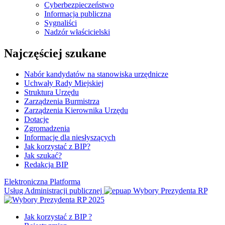
Cyberbezpieczeństwo
Informacja publiczna
Sygnaliści
Nadzór właścicielski
Najczęściej szukane
Nabór kandydatów na stanowiska urzędnicze
Uchwały Rady Miejskiej
Struktura Urzędu
Zarządzenia Burmistrza
Zarządzenia Kierownika Urzędu
Dotacje
Zgromadzenia
Informacje dla niesłyszących
Jak korzystać z BIP?
Jak szukać?
Redakcja BIP
Elektroniczna Platforma
Usług Administracji publicznej
Wybory Prezydenta RP
Jak korzystać z BIP ?