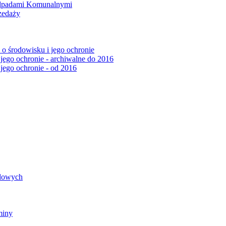
Odpadami Komunalnymi
zedaży
o środowisku i jego ochronie
 jego ochronie - archiwalne do 2016
 jego ochronie - od 2016
ądowych
miny