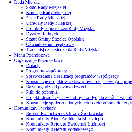
Rada Miejska
Skład Rady Miejskiej
Komisje Rady Miejskiej
Sesje Rady Miejskiej
Uchwały Rady Miejskiej
Protokoły z posiedzeń Rady Miejskiej
Dyżury Radnych
Statut Gminy Strzelce Opolskie
Oświadczenia majątkowe
Transmisja z posiedzenia Rady Miejskiej
Menu Podmiotowe
Organizacje Pozarządowe
Dotacje
Programy współpracy
Sprawozdania z realizacji programów współpracy
Konsultacje projektów aktów prawa miejscowego i pro
Baza organizacji pozarządowych
Pliki do pobrania
Projekt "Jesień życia w dobrej kondycji bez bólu" wsp
Konsultacje społeczne innych jednostek samorządu teryto
Komunikaty i wykazy
Referat Rolnictwa i Ochrony Środowiska
Komunikaty Biura Architekta Miejskiego
Komunikaty Referatu Ewidencji Ludności
Komunikaty Referatu Podatkowego