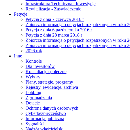
Infrastruktura Techniczna i Inwestycje
Rewitalizacja - Zaświadczenie
Petycje
Petycja z dnia 7 czerwca 2016 r
Zbiorcza informacja o petycjach rozpatrzonych w roku 
Petycja z dnia 6 października 2016 r
Petycja z dnia 28 marca 2018 r
Zbiorcza informacja o petycjach rozpatrzonych w roku 
Zbiorcza informacja o petycjach rozpatrzonych w roku 
2026 rok
Inne
Kontrole
Dla inwestorów
Konsultacje społeczne
Wybory
Plany, strategie, programy
Rejestry, ewidencje, archiwa
Lobbing
Zgromadzenia
Dotacje
Ochrona danych osobowych
Cyberbezpieczeństwo
Informacja publiczna
Sygnaliści
Nadzór właścicielski