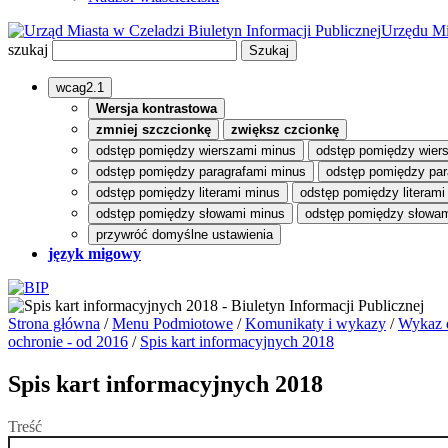
Biuletyn Informacji Publicznej
Urzędu Mi
szukaj
wcag2.1
Wersja kontrastowa
zmniej szczcionkę
zwiększ czcionkę
odstęp pomiędzy wierszami minus
odstęp pomiędzy wier
odstęp pomiędzy paragrafami minus
odstęp pomiędzy par
odstęp pomiędzy literami minus
odstęp pomiędzy literami
odstęp pomiędzy słowami minus
odstęp pomiędzy słowam
przywróć domyślne ustawienia
język migowy
Strona główna
/
Menu Podmiotowe
/
Komunikaty i wykazy
/
Wykaz d
ochronie - od 2016
/
Spis kart informacyjnych 2018
Spis kart informacyjnych 2018
Treść