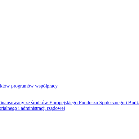
jektów programów współpracy
ółfinansowany ze środków Europejskiego Funduszu Społecznego i Bud
rialnego i administracji rządowej