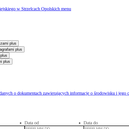
ejskiego w Strzelcach Opolskich
menu
szami plus
agrafami plus
 plus
i plus
anych o dokumentach zawierających informacje o środowisku i jego 
Data od
Data do