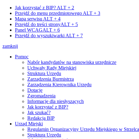
Jak korzystać z BIP?
ALT + 2
Przejdź do menu przedmiotowego
ALT + 3
Mapa serwisu
ALT + 4
Przejdź do treści strony
ALT + 5
Panel WCAG
ALT + 6
Przejdź do wyszukiwarki
ALT + 7
zamknij
Pomoc
Nabór kandydatów na stanowiska urzędnicze
Uchwały Rady Miejskiej
Struktura Urzędu
Zarządzenia Burmistrza
Zarządzenia Kierownika Urzędu
Dotacje
Zgromadzenia
Informacje dla niesłyszących
Jak korzystać z BIP?
Jak szukać?
Redakcja BIP
Urząd Miejski
Regulamin Organizacyjny Urzędu Miejskiego w Strzelc
Struktura Urzędu