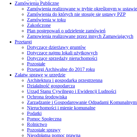
Zamówienia Publiczne
Zamówienia realizowane w trybie określonym w ustawi
Zamówienia do których nie stosuje się ustawy PZP
Zamówienia w toku
Zakończone
Plan postępowań o udzielenie zamówień
Zamowienia realizowane przez innych Zamawiających
Przetargi
Dotyczące dzierżawy gruntów
Dotyczące najmu lokali użytkowych
Dotyczące sprzedaży nieruchomości
Pozostałe
Przetargi Archiwalne do 2017 roku
Załatw sprawę w urzędzie
Architektura i gospodarka przestrzenna
Działalność gospodarcza
Urząd Stanu Cywilnego i Ewidencji Ludności
Ochrona środowiska
Zarządzanie i Gospodarowanie Odpadami Komunalnym
Nieruchomości i mienie komunalne
Podatki
Pomoc Społeczna
Rolnictwo
Pozostałe sprawy
Nieodpłatna pomoc prawna