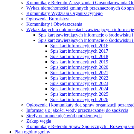
Komunikaty Referatu Zarządzania i Gospodarowania 
Wykaz nieruchomości gminnych przeznaczonych do spr
Komunikaty Wydziału Organizacyjnego
Ogłoszenia Burmistrza
Komunikaty i Obwieszczenia
Wykaz danych o dokumentach zawierających informacje 
Spis kart zawierających informacje o środowisku i
Spis kart zawierających informacje o środowisku i
Spis kart informacyjnych 2016
Spis kart informacyjnych 2017
Spis kart informacyjnych 2018
Spis kart informacyjnych 2019
Spis kart informacyjnych 2020
Spis kart informacyjnych 2021
Spis kart informacyjnych 2022
Spis kart informacyjnych 2023
Spis kart informacyjnych 2024
Spis kart informacyjnych 2025
Spis kart informacyjnych 2026
Ogłoszenia i komunikaty dot. spraw organizacji pozarz
Informacja o jakości wody przeznaczonej do spożycia
Strefy ochronne ujęć wód podziemnych
Zakup węgla
Komunikaty Referatu Spraw Spolecznych i Rozwoju G
Plan ogólny gminy