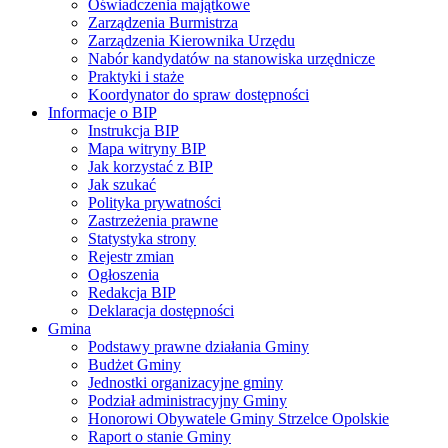
Oświadczenia majątkowe
Zarządzenia Burmistrza
Zarządzenia Kierownika Urzędu
Nabór kandydatów na stanowiska urzędnicze
Praktyki i staże
Koordynator do spraw dostępności
Informacje o BIP
Instrukcja BIP
Mapa witryny BIP
Jak korzystać z BIP
Jak szukać
Polityka prywatności
Zastrzeżenia prawne
Statystyka strony
Rejestr zmian
Ogłoszenia
Redakcja BIP
Deklaracja dostępności
Gmina
Podstawy prawne działania Gminy
Budżet Gminy
Jednostki organizacyjne gminy
Podział administracyjny Gminy
Honorowi Obywatele Gminy Strzelce Opolskie
Raport o stanie Gminy