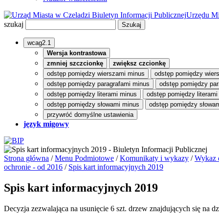
Biuletyn Informacji Publicznej
Urzędu Mi
szukaj
wcag2.1
Wersja kontrastowa
zmniej szczcionkę
zwiększ czcionkę
odstęp pomiędzy wierszami minus
odstęp pomiędzy wier
odstęp pomiędzy paragrafami minus
odstęp pomiędzy par
odstęp pomiędzy literami minus
odstęp pomiędzy literami
odstęp pomiędzy słowami minus
odstęp pomiędzy słowam
przywróć domyślne ustawienia
język migowy
Strona główna
/
Menu Podmiotowe
/
Komunikaty i wykazy
/
Wykaz d
ochronie - od 2016
/
Spis kart informacyjnych 2019
Spis kart informacyjnych 2019
Decyzja zezwalająca na usunięcie 6 szt. drzew znajdujących się na d