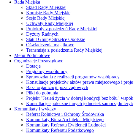
Rada Miejska
Skład Rady Miejskiej
Komisje Rady Miejskiej
Sesje Rady Miejskiej
Uchwały Rady Miejskiej
Protokoły z posiedzeń Rady Miejskiej
Dyżury Radnych
Statut Gminy Strzelce Opolskie
Oświadczenia majątkowe
Transmisja z posiedzenia Rady Miejskiej
Menu Podmiotowe
Organizacje Pozarządowe
Dotacje
Programy współpracy
Sprawozdania z realizacji programów współpracy
Konsultacje projektów aktów prawa miejscowego i pro
Baza organizacji pozarządowych
Pliki do pobrania
Projekt "Jesień życia w dobrej kondycji bez bólu" wsp
Konsultacje społeczne innych jednostek samorządu teryto
Komunikaty i wykazy
Referat Rolnictwa i Ochrony Środowiska
Komunikaty Biura Architekta Miejskiego
Komunikaty Referatu Ewidencji Ludności
Komunikaty Referatu Podatkowego