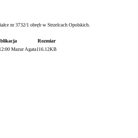
ziałce nr 3732/1 obręb w Strzelcach Opolskich.
blikacja
Rozmiar
12:00
Mazur Agata
116.12KB