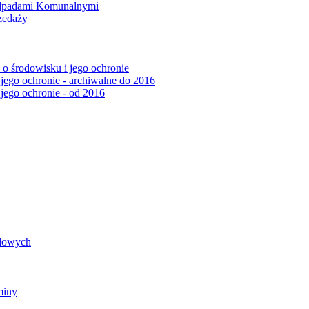
Odpadami Komunalnymi
zedaży
o środowisku i jego ochronie
 jego ochronie - archiwalne do 2016
 jego ochronie - od 2016
ądowych
miny