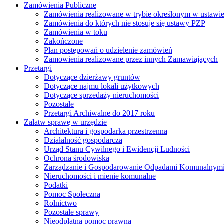
Zamówienia Publiczne
Zamówienia realizowane w trybie określonym w ustawi
Zamówienia do których nie stosuje się ustawy PZP
Zamówienia w toku
Zakończone
Plan postępowań o udzielenie zamówień
Zamowienia realizowane przez innych Zamawiających
Przetargi
Dotyczące dzierżawy gruntów
Dotyczące najmu lokali użytkowych
Dotyczące sprzedaży nieruchomości
Pozostałe
Przetargi Archiwalne do 2017 roku
Załatw sprawę w urzędzie
Architektura i gospodarka przestrzenna
Działalność gospodarcza
Urząd Stanu Cywilnego i Ewidencji Ludności
Ochrona środowiska
Zarządzanie i Gospodarowanie Odpadami Komunalnym
Nieruchomości i mienie komunalne
Podatki
Pomoc Społeczna
Rolnictwo
Pozostałe sprawy
Nieodpłatna pomoc prawna