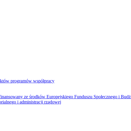
jektów programów współpracy
ółfinansowany ze środków Europejskiego Funduszu Społecznego i Bud
rialnego i administracji rządowej