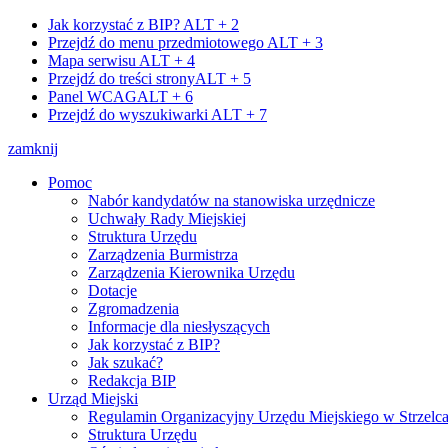
Jak korzystać z BIP?
ALT + 2
Przejdź do menu przedmiotowego
ALT + 3
Mapa serwisu
ALT + 4
Przejdź do treści strony
ALT + 5
Panel WCAG
ALT + 6
Przejdź do wyszukiwarki
ALT + 7
zamknij
Pomoc
Nabór kandydatów na stanowiska urzędnicze
Uchwały Rady Miejskiej
Struktura Urzędu
Zarządzenia Burmistrza
Zarządzenia Kierownika Urzędu
Dotacje
Zgromadzenia
Informacje dla niesłyszących
Jak korzystać z BIP?
Jak szukać?
Redakcja BIP
Urząd Miejski
Regulamin Organizacyjny Urzędu Miejskiego w Strzelc
Struktura Urzędu