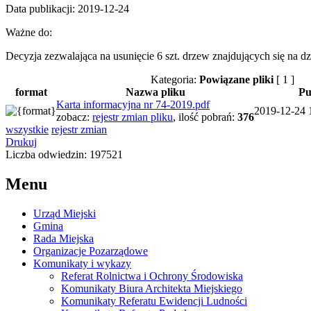
Data publikacji: 2019-12-24
Ważne do:
Decyzja zezwalająca na usunięcie 6 szt. drzew znajdujących się na d
Kategoria:
Powiązane pliki
[ 1 ]
format
Nazwa pliku
Pu
Karta informacyjna nr 74-2019.pdf
2019-12-24 
zobacz:
rejestr zmian pliku
,
ilość pobrań:
376
wszystkie
rejestr zmian
Drukuj
Liczba odwiedzin: 197521
Menu
Urząd Miejski
Gmina
Rada Miejska
Organizacje Pozarządowe
Komunikaty i wykazy
Referat Rolnictwa i Ochrony Środowiska
Komunikaty Biura Architekta Miejskiego
Komunikaty Referatu Ewidencji Ludności