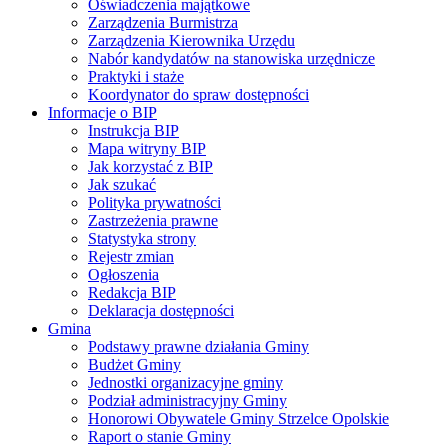
Oświadczenia majątkowe
Zarządzenia Burmistrza
Zarządzenia Kierownika Urzędu
Nabór kandydatów na stanowiska urzędnicze
Praktyki i staże
Koordynator do spraw dostępności
Informacje o BIP
Instrukcja BIP
Mapa witryny BIP
Jak korzystać z BIP
Jak szukać
Polityka prywatności
Zastrzeżenia prawne
Statystyka strony
Rejestr zmian
Ogłoszenia
Redakcja BIP
Deklaracja dostępności
Gmina
Podstawy prawne działania Gminy
Budżet Gminy
Jednostki organizacyjne gminy
Podział administracyjny Gminy
Honorowi Obywatele Gminy Strzelce Opolskie
Raport o stanie Gminy