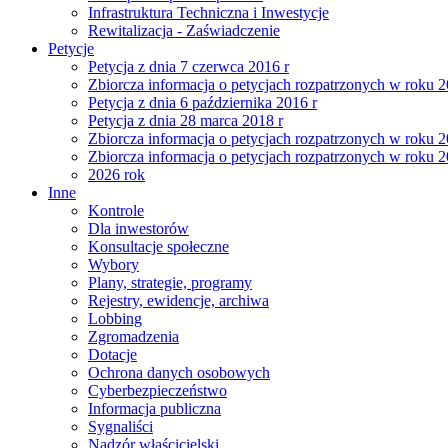
Infrastruktura Techniczna i Inwestycje
Rewitalizacja - Zaświadczenie
Petycje
Petycja z dnia 7 czerwca 2016 r
Zbiorcza informacja o petycjach rozpatrzonych w roku 
Petycja z dnia 6 października 2016 r
Petycja z dnia 28 marca 2018 r
Zbiorcza informacja o petycjach rozpatrzonych w roku 
Zbiorcza informacja o petycjach rozpatrzonych w roku 
2026 rok
Inne
Kontrole
Dla inwestorów
Konsultacje społeczne
Wybory
Plany, strategie, programy
Rejestry, ewidencje, archiwa
Lobbing
Zgromadzenia
Dotacje
Ochrona danych osobowych
Cyberbezpieczeństwo
Informacja publiczna
Sygnaliści
Nadzór właścicielski