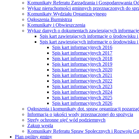
Komunikaty Referatu Zarządzania i Gospodarowania 
Wykaz nieruchomości gminnych przeznaczonych do spr
Komunikaty Wydziału Organizacyjnego
Ogłoszenia Burmistrza
Komunikaty i Obwieszczenia
Wykaz danych o dokumentach zawierających informacje 
Spis kart zawierających informacje o środowisku i
Spis kart zawierających informacje o środowisku i
Spis kart informacyjnych 2016
Spis kart informacyjnych 2017
Spis kart informacyjnych 2018
Spis kart informacyjnych 2019
Spis kart informacyjnych 2020
Spis kart informacyjnych 2021
Spis kart informacyjnych 2022
Spis kart informacyjnych 2023
Spis kart informacyjnych 2024
Spis kart informacyjnych 2025
Spis kart informacyjnych 2026
Ogłoszenia i komunikaty dot. spraw organizacji pozarz
Informacja o jakości wody przeznaczonej do spożycia
Strefy ochronne ujęć wód podziemnych
Zakup węgla
Komunikaty Referatu Spraw Spolecznych i Rozwoju G
Plan ogólny gminy