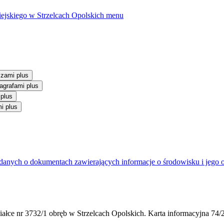
ejskiego w Strzelcach Opolskich
menu
szami plus
agrafami plus
 plus
i plus
anych o dokumentach zawierających informacje o środowisku i jego 
ziałce nr 3732/1 obręb w Strzelcach Opolskich. Karta informacyjna 74/