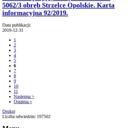
5062/3 obręb Strzelce Opolskie. Karta
informacyjna 92/2019.
Data publikacji:
2019-12-31
1
2
3
4
5
6
7
8
9
10
11
Następna >
Ostatnia »
Drukuj
Liczba odwiedzin: 197502