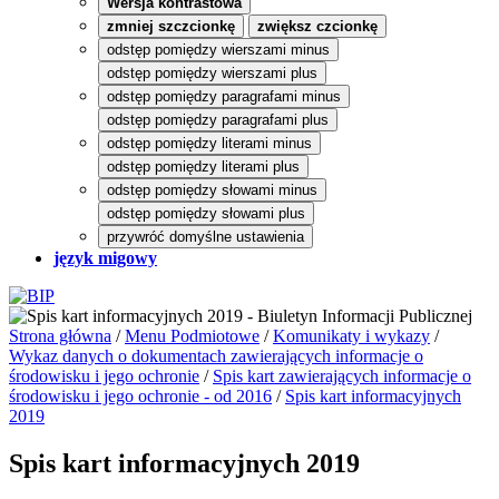
Wersja kontrastowa
zmniej szczcionkę
zwiększ czcionkę
odstęp pomiędzy wierszami minus
odstęp pomiędzy wierszami plus
odstęp pomiędzy paragrafami minus
odstęp pomiędzy paragrafami plus
odstęp pomiędzy literami minus
odstęp pomiędzy literami plus
odstęp pomiędzy słowami minus
odstęp pomiędzy słowami plus
przywróć domyślne ustawienia
język migowy
Strona główna
/
Menu Podmiotowe
/
Komunikaty i wykazy
/
Wykaz danych o dokumentach zawierających informacje o
środowisku i jego ochronie
/
Spis kart zawierających informacje o
środowisku i jego ochronie - od 2016
/
Spis kart informacyjnych
2019
Spis kart informacyjnych 2019