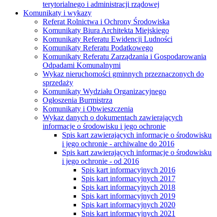
terytorialnego i administracji rządowej
Komunikaty i wykazy
Referat Rolnictwa i Ochrony Środowiska
Komunikaty Biura Architekta Miejskiego
Komunikaty Referatu Ewidencji Ludności
Komunikaty Referatu Podatkowego
Komunikaty Referatu Zarządzania i Gospodarowania
Odpadami Komunalnymi
Wykaz nieruchomości gminnych przeznaczonych do
sprzedaży
Komunikaty Wydziału Organizacyjnego
Ogłoszenia Burmistrza
Komunikaty i Obwieszczenia
Wykaz danych o dokumentach zawierających
informacje o środowisku i jego ochronie
Spis kart zawierających informacje o środowisku
i jego ochronie - archiwalne do 2016
Spis kart zawierających informacje o środowisku
i jego ochronie - od 2016
Spis kart informacyjnych 2016
Spis kart informacyjnych 2017
Spis kart informacyjnych 2018
Spis kart informacyjnych 2019
Spis kart informacyjnych 2020
Spis kart informacyjnych 2021