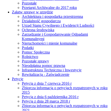
Pozostałe
Przetargi Archiwalne do 2017 roku
Załatw sprawę w urzędzie
Architektura i gospodarka przestrzenna
Działalność gospodarcza
Urząd Stanu Cywilnego i Ewidencji Ludności
Ochrona środowiska
Zarządzanie i Gospodarowanie Odpadami
Komunalnymi
Nieruchomości i mienie komunalne
Podatki
Pomoc Społeczna
Rolnictwo
Pozostałe sprawy
Nieodpłatna pomoc prawna
Infrastruktura Techniczna i Inwestycje
Rewitalizacja - Zaświadczenie
Petycje
Petycja z dnia 7 czerwca 2016 r
Zbiorcza informacja o petycjach rozpatrzonych w roku
2015
Petycja z dnia 6 października 2016 r
Petycja z dnia 28 marca 2018 r
Zbiorcza informacja o petycjach rozpatrzonych w roku
2021