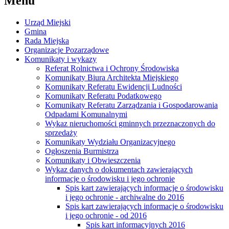
Menu
Urząd Miejski
Gmina
Rada Miejska
Organizacje Pozarządowe
Komunikaty i wykazy
Referat Rolnictwa i Ochrony Środowiska
Komunikaty Biura Architekta Miejskiego
Komunikaty Referatu Ewidencji Ludności
Komunikaty Referatu Podatkowego
Komunikaty Referatu Zarządzania i Gospodarowania
Odpadami Komunalnymi
Wykaz nieruchomości gminnych przeznaczonych do
sprzedaży
Komunikaty Wydziału Organizacyjnego
Ogłoszenia Burmistrza
Komunikaty i Obwieszczenia
Wykaz danych o dokumentach zawierających
informacje o środowisku i jego ochronie
Spis kart zawierających informacje o środowisku
i jego ochronie - archiwalne do 2016
Spis kart zawierających informacje o środowisku
i jego ochronie - od 2016
Spis kart informacyjnych 2016