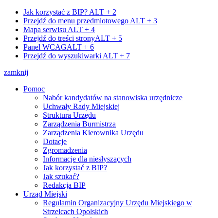
Jak korzystać z BIP?
ALT + 2
Przejdź do menu przedmiotowego
ALT + 3
Mapa serwisu
ALT + 4
Przejdź do treści strony
ALT + 5
Panel WCAG
ALT + 6
Przejdź do wyszukiwarki
ALT + 7
zamknij
Pomoc
Nabór kandydatów na stanowiska urzędnicze
Uchwały Rady Miejskiej
Struktura Urzędu
Zarządzenia Burmistrza
Zarządzenia Kierownika Urzędu
Dotacje
Zgromadzenia
Informacje dla niesłyszących
Jak korzystać z BIP?
Jak szukać?
Redakcja BIP
Urząd Miejski
Regulamin Organizacyjny Urzędu Miejskiego w
Strzelcach Opolskich