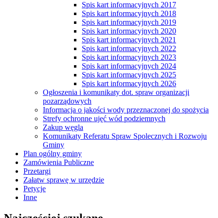
Spis kart informacyjnych 2017
Spis kart informacyjnych 2018
Spis kart informacyjnych 2019
Spis kart informacyjnych 2020
Spis kart informacyjnych 2021
Spis kart informacyjnych 2022
Spis kart informacyjnych 2023
Spis kart informacyjnych 2024
Spis kart informacyjnych 2025
Spis kart informacyjnych 2026
Ogłoszenia i komunikaty dot. spraw organizacji
pozarządowych
Informacja o jakości wody przeznaczonej do spożycia
Strefy ochronne ujęć wód podziemnych
Zakup węgla
Komunikaty Referatu Spraw Spolecznych i Rozwoju
Gminy
Plan ogólny gminy
Zamówienia Publiczne
Przetargi
Załatw sprawę w urzędzie
Petycje
Inne