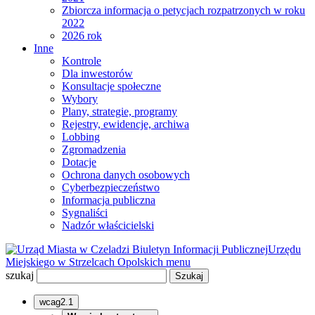
Zbiorcza informacja o petycjach rozpatrzonych w roku
2022
2026 rok
Inne
Kontrole
Dla inwestorów
Konsultacje społeczne
Wybory
Plany, strategie, programy
Rejestry, ewidencje, archiwa
Lobbing
Zgromadzenia
Dotacje
Ochrona danych osobowych
Cyberbezpieczeństwo
Informacja publiczna
Sygnaliści
Nadzór właścicielski
Biuletyn Informacji Publicznej
Urzędu
Miejskiego w Strzelcach Opolskich
menu
szukaj
wcag2.1