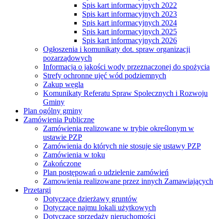
Spis kart informacyjnych 2022
Spis kart informacyjnych 2023
Spis kart informacyjnych 2024
Spis kart informacyjnych 2025
Spis kart informacyjnych 2026
Ogłoszenia i komunikaty dot. spraw organizacji
pozarządowych
Informacja o jakości wody przeznaczonej do spożycia
Strefy ochronne ujęć wód podziemnych
Zakup węgla
Komunikaty Referatu Spraw Spolecznych i Rozwoju
Gminy
Plan ogólny gminy
Zamówienia Publiczne
Zamówienia realizowane w trybie określonym w
ustawie PZP
Zamówienia do których nie stosuje się ustawy PZP
Zamówienia w toku
Zakończone
Plan postępowań o udzielenie zamówień
Zamowienia realizowane przez innych Zamawiających
Przetargi
Dotyczące dzierżawy gruntów
Dotyczące najmu lokali użytkowych
Dotyczące sprzedaży nieruchomości