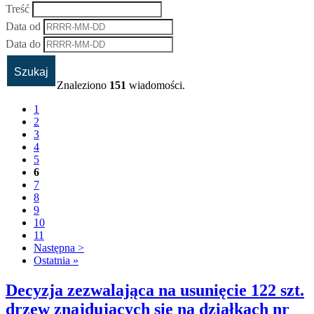
Treść
Data od
Data do
Znaleziono
151
wiadomości.
1
2
3
4
5
6
7
8
9
10
11
Następna >
Ostatnia »
Decyzja zezwalająca na usunięcie 122 szt.
drzew znajdujących się na działkach nr