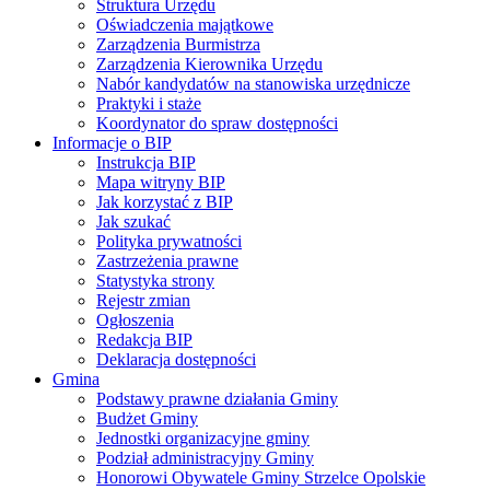
Struktura Urzędu
Oświadczenia majątkowe
Zarządzenia Burmistrza
Zarządzenia Kierownika Urzędu
Nabór kandydatów na stanowiska urzędnicze
Praktyki i staże
Koordynator do spraw dostępności
Informacje o BIP
Instrukcja BIP
Mapa witryny BIP
Jak korzystać z BIP
Jak szukać
Polityka prywatności
Zastrzeżenia prawne
Statystyka strony
Rejestr zmian
Ogłoszenia
Redakcja BIP
Deklaracja dostępności
Gmina
Podstawy prawne działania Gminy
Budżet Gminy
Jednostki organizacyjne gminy
Podział administracyjny Gminy
Honorowi Obywatele Gminy Strzelce Opolskie