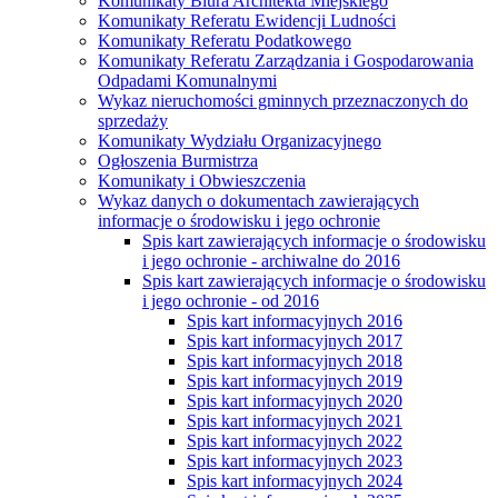
Komunikaty Biura Architekta Miejskiego
Komunikaty Referatu Ewidencji Ludności
Komunikaty Referatu Podatkowego
Komunikaty Referatu Zarządzania i Gospodarowania
Odpadami Komunalnymi
Wykaz nieruchomości gminnych przeznaczonych do
sprzedaży
Komunikaty Wydziału Organizacyjnego
Ogłoszenia Burmistrza
Komunikaty i Obwieszczenia
Wykaz danych o dokumentach zawierających
informacje o środowisku i jego ochronie
Spis kart zawierających informacje o środowisku
i jego ochronie - archiwalne do 2016
Spis kart zawierających informacje o środowisku
i jego ochronie - od 2016
Spis kart informacyjnych 2016
Spis kart informacyjnych 2017
Spis kart informacyjnych 2018
Spis kart informacyjnych 2019
Spis kart informacyjnych 2020
Spis kart informacyjnych 2021
Spis kart informacyjnych 2022
Spis kart informacyjnych 2023
Spis kart informacyjnych 2024