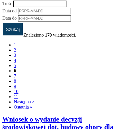
Treść
Data od
Data do
Znaleziono
170
wiadomości.
1
2
3
4
5
6
7
8
9
10
11
Następna >
Ostatnia »
Wniosek o wydanie decyzji
środowiskowej dot. budowy obory dla