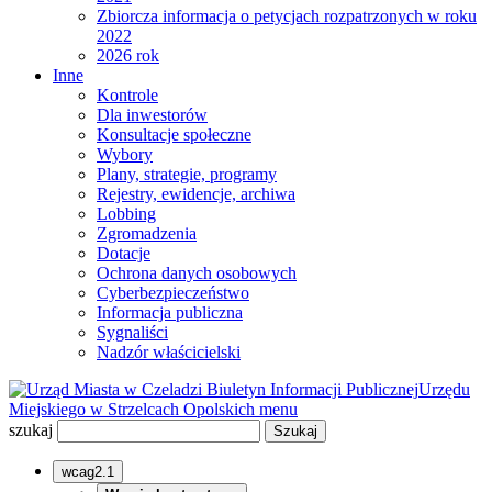
Zbiorcza informacja o petycjach rozpatrzonych w roku
2022
2026 rok
Inne
Kontrole
Dla inwestorów
Konsultacje społeczne
Wybory
Plany, strategie, programy
Rejestry, ewidencje, archiwa
Lobbing
Zgromadzenia
Dotacje
Ochrona danych osobowych
Cyberbezpieczeństwo
Informacja publiczna
Sygnaliści
Nadzór właścicielski
Biuletyn Informacji Publicznej
Urzędu
Miejskiego w Strzelcach Opolskich
menu
szukaj
wcag2.1