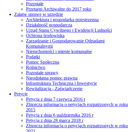
Pozostałe
Przetargi Archiwalne do 2017 roku
Załatw sprawę w urzędzie
Architektura i gospodarka przestrzenna
Działalność gospodarcza
Urząd Stanu Cywilnego i Ewidencji Ludności
Ochrona środowiska
Zarządzanie i Gospodarowanie Odpadami
Komunalnymi
Nieruchomości i mienie komunalne
Podatki
Pomoc Społeczna
Rolnictwo
Pozostałe sprawy
Nieodpłatna pomoc prawna
Infrastruktura Techniczna i Inwestycje
Rewitalizacja - Zaświadczenie
Petycje
Petycja z dnia 7 czerwca 2016 r
Zbiorcza informacja o petycjach rozpatrzonych w roku
2015
Petycja z dnia 6 października 2016 r
Petycja z dnia 28 marca 2018 r
Zbiorcza informacja o petycjach rozpatrzonych w roku
2021