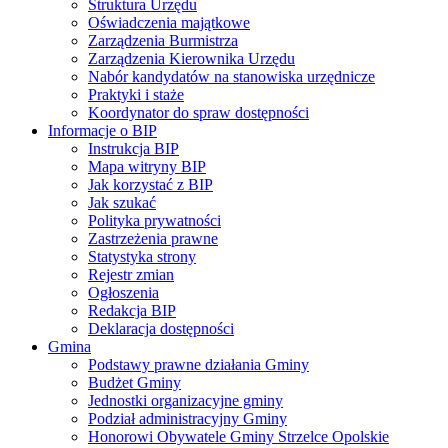
Struktura Urzędu
Oświadczenia majątkowe
Zarządzenia Burmistrza
Zarządzenia Kierownika Urzędu
Nabór kandydatów na stanowiska urzędnicze
Praktyki i staże
Koordynator do spraw dostępności
Informacje o BIP
Instrukcja BIP
Mapa witryny BIP
Jak korzystać z BIP
Jak szukać
Polityka prywatności
Zastrzeżenia prawne
Statystyka strony
Rejestr zmian
Ogłoszenia
Redakcja BIP
Deklaracja dostępności
Gmina
Podstawy prawne działania Gminy
Budżet Gminy
Jednostki organizacyjne gminy
Podział administracyjny Gminy
Honorowi Obywatele Gminy Strzelce Opolskie