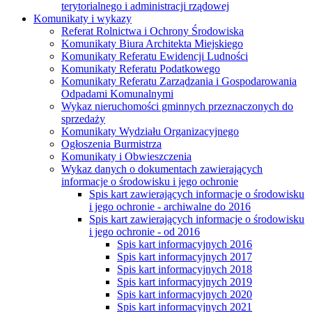
terytorialnego i administracji rządowej
Komunikaty i wykazy
Referat Rolnictwa i Ochrony Środowiska
Komunikaty Biura Architekta Miejskiego
Komunikaty Referatu Ewidencji Ludności
Komunikaty Referatu Podatkowego
Komunikaty Referatu Zarządzania i Gospodarowania
Odpadami Komunalnymi
Wykaz nieruchomości gminnych przeznaczonych do
sprzedaży
Komunikaty Wydziału Organizacyjnego
Ogłoszenia Burmistrza
Komunikaty i Obwieszczenia
Wykaz danych o dokumentach zawierających
informacje o środowisku i jego ochronie
Spis kart zawierających informacje o środowisku
i jego ochronie - archiwalne do 2016
Spis kart zawierających informacje o środowisku
i jego ochronie - od 2016
Spis kart informacyjnych 2016
Spis kart informacyjnych 2017
Spis kart informacyjnych 2018
Spis kart informacyjnych 2019
Spis kart informacyjnych 2020
Spis kart informacyjnych 2021