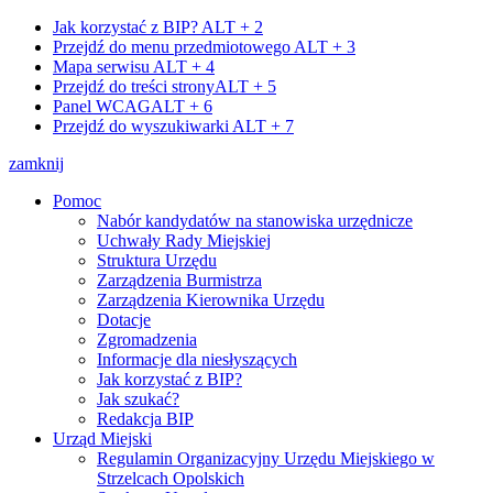
Jak korzystać z BIP?
ALT + 2
Przejdź do menu przedmiotowego
ALT + 3
Mapa serwisu
ALT + 4
Przejdź do treści strony
ALT + 5
Panel WCAG
ALT + 6
Przejdź do wyszukiwarki
ALT + 7
zamknij
Pomoc
Nabór kandydatów na stanowiska urzędnicze
Uchwały Rady Miejskiej
Struktura Urzędu
Zarządzenia Burmistrza
Zarządzenia Kierownika Urzędu
Dotacje
Zgromadzenia
Informacje dla niesłyszących
Jak korzystać z BIP?
Jak szukać?
Redakcja BIP
Urząd Miejski
Regulamin Organizacyjny Urzędu Miejskiego w
Strzelcach Opolskich