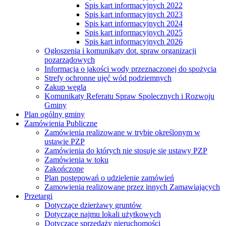
Spis kart informacyjnych 2022
Spis kart informacyjnych 2023
Spis kart informacyjnych 2024
Spis kart informacyjnych 2025
Spis kart informacyjnych 2026
Ogłoszenia i komunikaty dot. spraw organizacji
pozarządowych
Informacja o jakości wody przeznaczonej do spożycia
Strefy ochronne ujęć wód podziemnych
Zakup węgla
Komunikaty Referatu Spraw Spolecznych i Rozwoju
Gminy
Plan ogólny gminy
Zamówienia Publiczne
Zamówienia realizowane w trybie określonym w
ustawie PZP
Zamówienia do których nie stosuje się ustawy PZP
Zamówienia w toku
Zakończone
Plan postępowań o udzielenie zamówień
Zamowienia realizowane przez innych Zamawiających
Przetargi
Dotyczące dzierżawy gruntów
Dotyczące najmu lokali użytkowych
Dotyczące sprzedaży nieruchomości