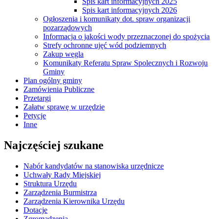
Spis kart informacyjnych 2025
Spis kart informacyjnych 2026
Ogłoszenia i komunikaty dot. spraw organizacji
pozarządowych
Informacja o jakości wody przeznaczonej do spożycia
Strefy ochronne ujęć wód podziemnych
Zakup węgla
Komunikaty Referatu Spraw Spolecznych i Rozwoju
Gminy
Plan ogólny gminy
Zamówienia Publiczne
Przetargi
Załatw sprawę w urzędzie
Petycje
Inne
Najczęściej szukane
Nabór kandydatów na stanowiska urzędnicze
Uchwały Rady Miejskiej
Struktura Urzędu
Zarządzenia Burmistrza
Zarządzenia Kierownika Urzędu
Dotacje
Zgromadzenia