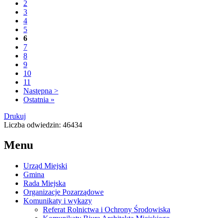
2
3
4
5
6
7
8
9
10
11
Następna >
Ostatnia »
Drukuj
Liczba odwiedzin: 46434
Menu
Urząd Miejski
Gmina
Rada Miejska
Organizacje Pozarządowe
Komunikaty i wykazy
Referat Rolnictwa i Ochrony Środowiska