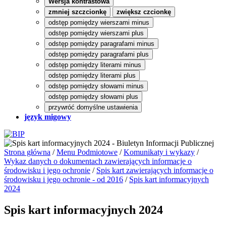
Wersja kontrastowa
zmniej szczcionkę
zwiększ czcionkę
odstęp pomiędzy wierszami minus
odstęp pomiędzy wierszami plus
odstęp pomiędzy paragrafami minus
odstęp pomiędzy paragrafami plus
odstęp pomiędzy literami minus
odstęp pomiędzy literami plus
odstęp pomiędzy słowami minus
odstęp pomiędzy słowami plus
przywróć domyślne ustawienia
język migowy
Strona główna
/
Menu Podmiotowe
/
Komunikaty i wykazy
/
Wykaz danych o dokumentach zawierających informacje o
środowisku i jego ochronie
/
Spis kart zawierających informacje o
środowisku i jego ochronie - od 2016
/
Spis kart informacyjnych
2024
Spis kart informacyjnych 2024