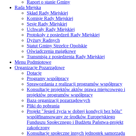
Raport o stanie Gminy
Rada Miejska
Skład Rady Miejskiej
Komisje Rady Miejskiej
Sesje Rady Miejskiej
Uchwały Rady Miejskiej
Protokoły z posiedzeń Rady Miejskiej
Dyżury Radnych
Statut Gminy Strzelce Opolskie
Oświadczenia majątkowe
Transmisja z posiedzenia Rady Miejskiej
Menu Podmiotowe
Organizacje Pozarządowe
Dotacje
Programy współpracy
Sprawozdania z realizacji programów współpracy
Konsultacje projektów aktów prawa miejscowego i
projektów programów współpracy
Baza organizacji pozarządowych
Pliki do pobrania
Projekt "Jesień życia w dobrej kondycji bez bólu"
współfinansowany ze środków Europejskiego
Funduszu Społecznego i Budżetu Państwa-projekt
zakończony
Konsultacje społeczne innych jednostek samorządu