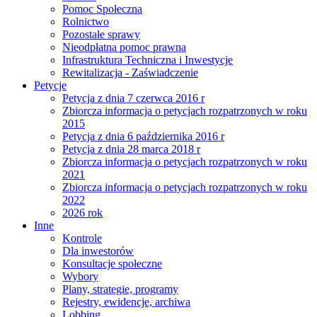
Pomoc Społeczna
Rolnictwo
Pozostałe sprawy
Nieodpłatna pomoc prawna
Infrastruktura Techniczna i Inwestycje
Rewitalizacja - Zaświadczenie
Petycje
Petycja z dnia 7 czerwca 2016 r
Zbiorcza informacja o petycjach rozpatrzonych w roku
2015
Petycja z dnia 6 października 2016 r
Petycja z dnia 28 marca 2018 r
Zbiorcza informacja o petycjach rozpatrzonych w roku
2021
Zbiorcza informacja o petycjach rozpatrzonych w roku
2022
2026 rok
Inne
Kontrole
Dla inwestorów
Konsultacje społeczne
Wybory
Plany, strategie, programy
Rejestry, ewidencje, archiwa
Lobbing