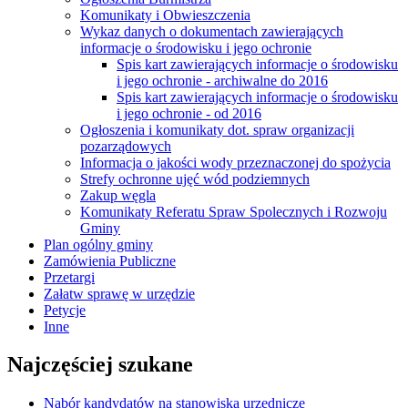
Komunikaty i Obwieszczenia
Wykaz danych o dokumentach zawierających
informacje o środowisku i jego ochronie
Spis kart zawierających informacje o środowisku
i jego ochronie - archiwalne do 2016
Spis kart zawierających informacje o środowisku
i jego ochronie - od 2016
Ogłoszenia i komunikaty dot. spraw organizacji
pozarządowych
Informacja o jakości wody przeznaczonej do spożycia
Strefy ochronne ujęć wód podziemnych
Zakup węgla
Komunikaty Referatu Spraw Spolecznych i Rozwoju
Gminy
Plan ogólny gminy
Zamówienia Publiczne
Przetargi
Załatw sprawę w urzędzie
Petycje
Inne
Najczęściej szukane
Nabór kandydatów na stanowiska urzędnicze