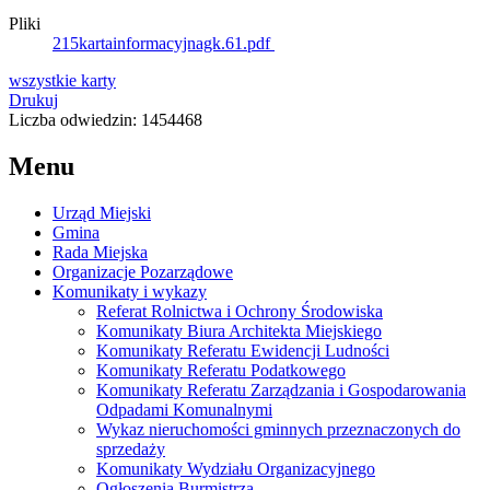
Pliki
215kartainformacyjnagk.61.pdf
wszystkie
karty
Drukuj
Liczba odwiedzin: 1454468
Menu
Urząd Miejski
Gmina
Rada Miejska
Organizacje Pozarządowe
Komunikaty i wykazy
Referat Rolnictwa i Ochrony Środowiska
Komunikaty Biura Architekta Miejskiego
Komunikaty Referatu Ewidencji Ludności
Komunikaty Referatu Podatkowego
Komunikaty Referatu Zarządzania i Gospodarowania
Odpadami Komunalnymi
Wykaz nieruchomości gminnych przeznaczonych do
sprzedaży
Komunikaty Wydziału Organizacyjnego
Ogłoszenia Burmistrza