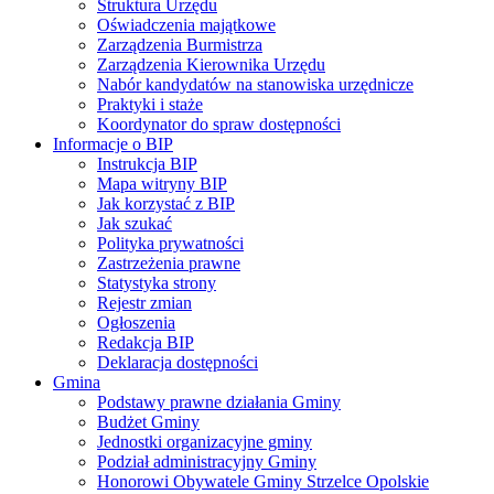
Struktura Urzędu
Oświadczenia majątkowe
Zarządzenia Burmistrza
Zarządzenia Kierownika Urzędu
Nabór kandydatów na stanowiska urzędnicze
Praktyki i staże
Koordynator do spraw dostępności
Informacje o BIP
Instrukcja BIP
Mapa witryny BIP
Jak korzystać z BIP
Jak szukać
Polityka prywatności
Zastrzeżenia prawne
Statystyka strony
Rejestr zmian
Ogłoszenia
Redakcja BIP
Deklaracja dostępności
Gmina
Podstawy prawne działania Gminy
Budżet Gminy
Jednostki organizacyjne gminy
Podział administracyjny Gminy
Honorowi Obywatele Gminy Strzelce Opolskie