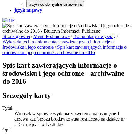
przywróć domyślne ustawienia
język migowy
Strona główna
/
Menu Podmiotowe
/
Komunikaty i wykazy
/
Wykaz danych o dokumentach zawierających informacje o
środowisku i jego ochronie
/
Spis kart zawierających informacje o
środowisku i jego ochronie - archiwalne do 2016
Spis kart zawierających informacje o
środowisku i jego ochronie - archiwalne
do 2016
Szczegóły karty
Tytuł
Wniosek w sprawie wydania zezwolenia na usunięcie 1
drzewa gat. brzoza brodawkowata rosnącego na działce nr
215 z mapy 1 w Kadłubie.
Opis