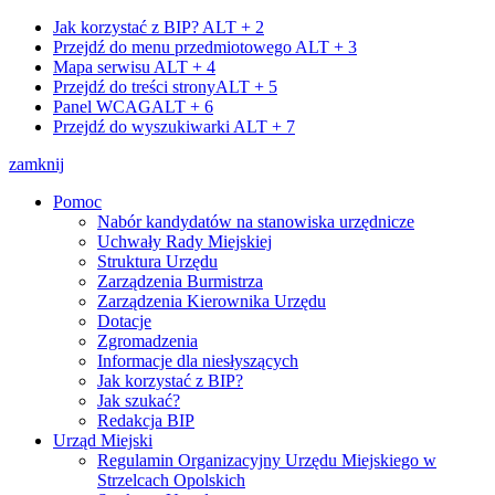
Jak korzystać z BIP?
ALT + 2
Przejdź do menu przedmiotowego
ALT + 3
Mapa serwisu
ALT + 4
Przejdź do treści strony
ALT + 5
Panel WCAG
ALT + 6
Przejdź do wyszukiwarki
ALT + 7
zamknij
Pomoc
Nabór kandydatów na stanowiska urzędnicze
Uchwały Rady Miejskiej
Struktura Urzędu
Zarządzenia Burmistrza
Zarządzenia Kierownika Urzędu
Dotacje
Zgromadzenia
Informacje dla niesłyszących
Jak korzystać z BIP?
Jak szukać?
Redakcja BIP
Urząd Miejski
Regulamin Organizacyjny Urzędu Miejskiego w
Strzelcach Opolskich