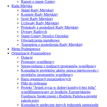
Raport o stanie Gminy
Rada Miejska
Skład Rady Miejskiej
Komisje Rady Miejskiej
Sesje Rady Miejskiej
Uchwały Rady Miejskiej
Protokoły z posiedzeń Rady Miejskiej
Dyżury Radnych
Statut Gminy Strzelce Opolskie
Oświadczenia majątkowe
Transmisja z posiedzenia Rady Miejskiej
Menu Podmiotowe
Organizacje Pozarządowe
Dotacje
Programy współpracy
Sprawozdania z realizacji programów współpracy
Konsultacje projektów aktów prawa miejscowego i
projektów programów współpracy
Baza organizacji pozarządowych
Pliki do pobrania
Projekt "Jesień życia w dobrej kondycji bez bólu"
współfinansowany ze środków Europejskiego
Funduszu Społecznego i Budżetu Państwa-projekt
zakończony
Konsultacje społeczne innych jednostek samorządu