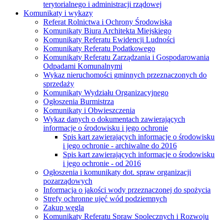
terytorialnego i administracji rządowej
Komunikaty i wykazy
Referat Rolnictwa i Ochrony Środowiska
Komunikaty Biura Architekta Miejskiego
Komunikaty Referatu Ewidencji Ludności
Komunikaty Referatu Podatkowego
Komunikaty Referatu Zarządzania i Gospodarowania
Odpadami Komunalnymi
Wykaz nieruchomości gminnych przeznaczonych do
sprzedaży
Komunikaty Wydziału Organizacyjnego
Ogłoszenia Burmistrza
Komunikaty i Obwieszczenia
Wykaz danych o dokumentach zawierających
informacje o środowisku i jego ochronie
Spis kart zawierających informacje o środowisku
i jego ochronie - archiwalne do 2016
Spis kart zawierających informacje o środowisku
i jego ochronie - od 2016
Ogłoszenia i komunikaty dot. spraw organizacji
pozarządowych
Informacja o jakości wody przeznaczonej do spożycia
Strefy ochronne ujęć wód podziemnych
Zakup węgla
Komunikaty Referatu Spraw Spolecznych i Rozwoju