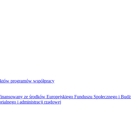
jektów programów współpracy
ółfinansowany ze środków Europejskiego Funduszu Społecznego i Bud
rialnego i administracji rządowej