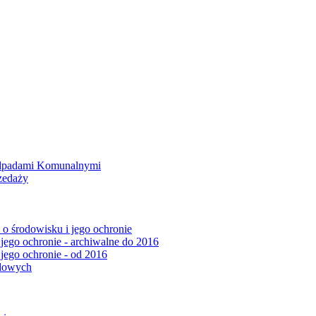
Odpadami Komunalnymi
zedaży
o środowisku i jego ochronie
 jego ochronie - archiwalne do 2016
 jego ochronie - od 2016
ądowych