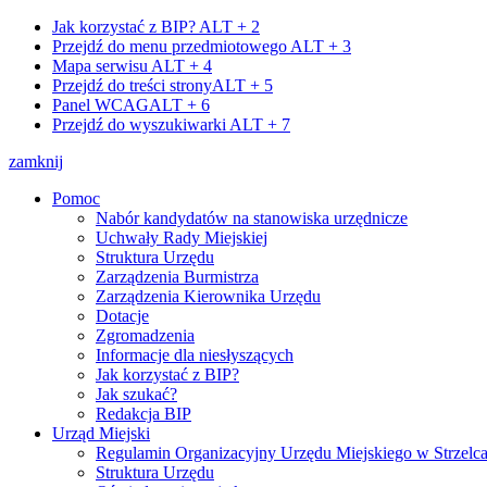
Jak korzystać z BIP?
ALT + 2
Przejdź do menu przedmiotowego
ALT + 3
Mapa serwisu
ALT + 4
Przejdź do treści strony
ALT + 5
Panel WCAG
ALT + 6
Przejdź do wyszukiwarki
ALT + 7
zamknij
Pomoc
Nabór kandydatów na stanowiska urzędnicze
Uchwały Rady Miejskiej
Struktura Urzędu
Zarządzenia Burmistrza
Zarządzenia Kierownika Urzędu
Dotacje
Zgromadzenia
Informacje dla niesłyszących
Jak korzystać z BIP?
Jak szukać?
Redakcja BIP
Urząd Miejski
Regulamin Organizacyjny Urzędu Miejskiego w Strzelc
Struktura Urzędu