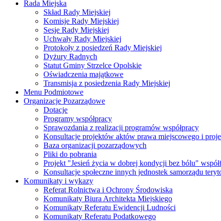
Rada Miejska
Skład Rady Miejskiej
Komisje Rady Miejskiej
Sesje Rady Miejskiej
Uchwały Rady Miejskiej
Protokoły z posiedzeń Rady Miejskiej
Dyżury Radnych
Statut Gminy Strzelce Opolskie
Oświadczenia majątkowe
Transmisja z posiedzenia Rady Miejskiej
Menu Podmiotowe
Organizacje Pozarządowe
Dotacje
Programy współpracy
Sprawozdania z realizacji programów współpracy
Konsultacje projektów aktów prawa miejscowego i pro
Baza organizacji pozarządowych
Pliki do pobrania
Projekt "Jesień życia w dobrej kondycji bez bólu" wsp
Konsultacje społeczne innych jednostek samorządu teryto
Komunikaty i wykazy
Referat Rolnictwa i Ochrony Środowiska
Komunikaty Biura Architekta Miejskiego
Komunikaty Referatu Ewidencji Ludności
Komunikaty Referatu Podatkowego