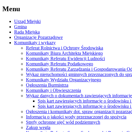
Menu
Urząd Miejski
Gmina
Rada Miejska
Organizacje Pozarządowe
Komunikaty i wykazy
Referat Rolnictwa i Ochrony Środowiska
Komunikaty Biura Architekta Miejskiego
Komunikaty Referatu Ewidencji Ludności
Komunikaty Referatu Podatkowego
Komunikaty Referatu Zarządzania i Gospodarowania 
Wykaz nieruchomości gminnych przeznaczonych do spr
Komunikaty Wydziału Organizacyjnego
Ogłoszenia Burmistrza
Komunikaty i Obwieszczenia
Wykaz danych o dokumentach zawierających informacje 
Spis kart zawierających informacje o środowisku i
Spis kart zawierających informacje o środowisku i
Ogłoszenia i komunikaty dot. spraw organizacji pozarz
Informacja o jakości wody przeznaczonej do spożycia
Strefy ochronne ujęć wód podziemnych
Zakup węgla