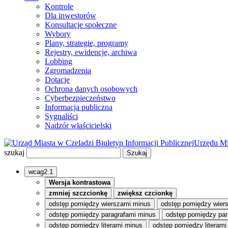
Kontrole
Dla inwestorów
Konsultacje społeczne
Wybory
Plany, strategie, programy
Rejestry, ewidencje, archiwa
Lobbing
Zgromadzenia
Dotacje
Ochrona danych osobowych
Cyberbezpieczeństwo
Informacja publiczna
Sygnaliści
Nadzór właścicielski
Biuletyn Informacji Publicznej
Urzędu Mi
szukaj
wcag2.1
Wersja kontrastowa
zmniej szczcionkę
zwiększ czcionkę
odstęp pomiędzy wierszami minus
odstęp pomiędzy wier
odstęp pomiędzy paragrafami minus
odstęp pomiędzy par
odstęp pomiędzy literami minus
odstęp pomiędzy literami