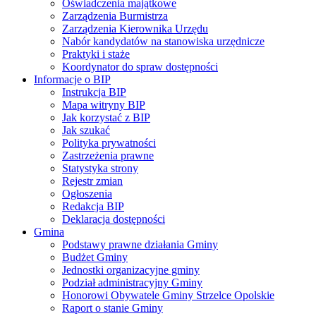
Oświadczenia majątkowe
Zarządzenia Burmistrza
Zarządzenia Kierownika Urzędu
Nabór kandydatów na stanowiska urzędnicze
Praktyki i staże
Koordynator do spraw dostępności
Informacje o BIP
Instrukcja BIP
Mapa witryny BIP
Jak korzystać z BIP
Jak szukać
Polityka prywatności
Zastrzeżenia prawne
Statystyka strony
Rejestr zmian
Ogłoszenia
Redakcja BIP
Deklaracja dostępności
Gmina
Podstawy prawne działania Gminy
Budżet Gminy
Jednostki organizacyjne gminy
Podział administracyjny Gminy
Honorowi Obywatele Gminy Strzelce Opolskie
Raport o stanie Gminy