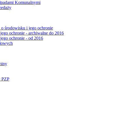
Odpadami Komunalnymi
zedaży
o środowisku i jego ochronie
 jego ochronie - archiwalne do 2016
 jego ochronie - od 2016
ądowych
miny
e PZP