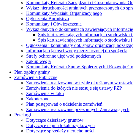
Komunikaty Referatu Zarządzania i Gospodarowania 
Wykaz nieruchomości gminnych przeznaczonych do spr
Komunikaty Wydziału Organizacyjnego
Ogłoszenia Burmistrza
Komunikaty i Obwieszczenia
Wykaz danych o dokumentach zawierających informacje 
Spis kart zawierających informacje o środowisku i
Spis kart zawierających informacje o środowisku i
Ogłoszenia i komunikaty dot. spraw organizacji pozarz
Informacja o jakości wody przeznaczonej do spożycia
Strefy ochronne ujęć wód podziemnych
Zakup węgla
Komunikaty Referatu Spraw Spolecznych i Rozwoju G
Plan ogólny gminy
Zamówienia Publiczne
Zamówienia realizowane w trybie określonym w ustawi
Zamówienia do których nie stosuje się ustawy PZP
Zamówienia w toku
Zakończone
Plan postępowań o udzielenie zamówień
Zamowienia realizowane przez innych Zamawiających
Przetargi
Dotyczące dzierżawy gruntów
Dotyczące najmu lokali użytkowych
Dotyczące sprzedaży nieruchomości