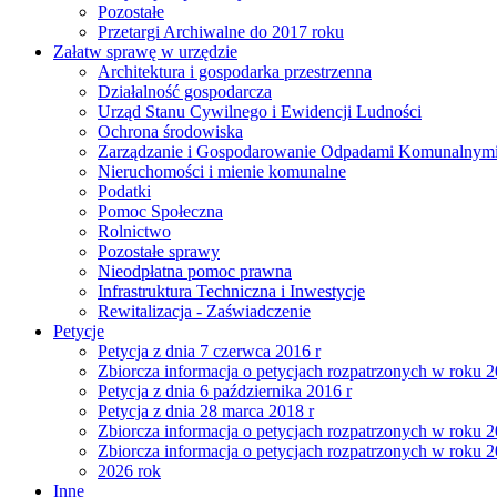
Pozostałe
Przetargi Archiwalne do 2017 roku
Załatw sprawę w urzędzie
Architektura i gospodarka przestrzenna
Działalność gospodarcza
Urząd Stanu Cywilnego i Ewidencji Ludności
Ochrona środowiska
Zarządzanie i Gospodarowanie Odpadami Komunalnym
Nieruchomości i mienie komunalne
Podatki
Pomoc Społeczna
Rolnictwo
Pozostałe sprawy
Nieodpłatna pomoc prawna
Infrastruktura Techniczna i Inwestycje
Rewitalizacja - Zaświadczenie
Petycje
Petycja z dnia 7 czerwca 2016 r
Zbiorcza informacja o petycjach rozpatrzonych w roku 
Petycja z dnia 6 października 2016 r
Petycja z dnia 28 marca 2018 r
Zbiorcza informacja o petycjach rozpatrzonych w roku 
Zbiorcza informacja o petycjach rozpatrzonych w roku 
2026 rok
Inne