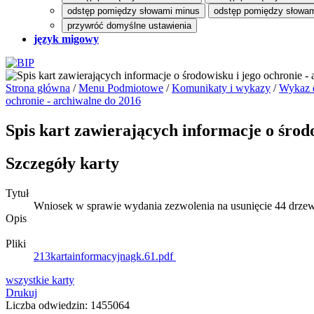
odstęp pomiędzy słowami minus
odstęp pomiędzy słowam
przywróć domyślne ustawienia
język migowy
Strona główna
/
Menu Podmiotowe
/
Komunikaty i wykazy
/
Wykaz d
ochronie - archiwalne do 2016
Spis kart zawierających informacje o środ
Szczegóły karty
Tytuł
Wniosek w sprawie wydania zezwolenia na usunięcie 44 drzew l
Opis
Pliki
213kartainformacyjnagk.61.pdf
wszystkie
karty
Drukuj
Liczba odwiedzin: 1455064