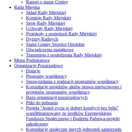
Raport o stanie Gminy
Rada Miejska
Skład Rady Miejskiej
Komisje Rady Miejskiej
Sesje Rady Miejskiej
Uchwały Rady Miejskiej
Protokoły z posiedzeń Rady Miejskiej
Dyżury Radnych
Statut Gminy Strzelce Opolskie
Oświadczenia majątkowe
Transmisja z posiedzenia Rady Miejskiej
Menu Podmiotowe
Organizacje Pozarządowe
Dotacje
Programy współpracy
Sprawozdania z realizacji programów współpracy
Konsultacje projektów aktów prawa miejscowego i
projektów programów współpracy
Baza organizacji pozarządowych
Pliki do pobrania
Projekt "Jesień życia w dobrej kondycji bez bólu"
współfinansowany ze środków Europejskiego
Funduszu Społecznego i Budżetu Państwa-projekt
zakończony
Konsultacje społeczne innych jednostek samorządu