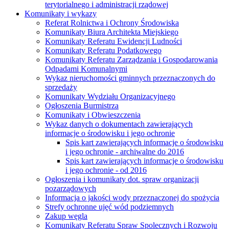
terytorialnego i administracji rządowej
Komunikaty i wykazy
Referat Rolnictwa i Ochrony Środowiska
Komunikaty Biura Architekta Miejskiego
Komunikaty Referatu Ewidencji Ludności
Komunikaty Referatu Podatkowego
Komunikaty Referatu Zarządzania i Gospodarowania
Odpadami Komunalnymi
Wykaz nieruchomości gminnych przeznaczonych do
sprzedaży
Komunikaty Wydziału Organizacyjnego
Ogłoszenia Burmistrza
Komunikaty i Obwieszczenia
Wykaz danych o dokumentach zawierających
informacje o środowisku i jego ochronie
Spis kart zawierających informacje o środowisku
i jego ochronie - archiwalne do 2016
Spis kart zawierających informacje o środowisku
i jego ochronie - od 2016
Ogłoszenia i komunikaty dot. spraw organizacji
pozarządowych
Informacja o jakości wody przeznaczonej do spożycia
Strefy ochronne ujęć wód podziemnych
Zakup węgla
Komunikaty Referatu Spraw Spolecznych i Rozwoju