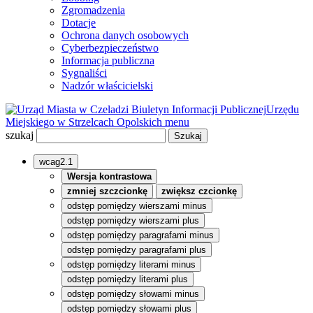
Zgromadzenia
Dotacje
Ochrona danych osobowych
Cyberbezpieczeństwo
Informacja publiczna
Sygnaliści
Nadzór właścicielski
Biuletyn Informacji Publicznej
Urzędu
Miejskiego w Strzelcach Opolskich
menu
szukaj
wcag2.1
Wersja kontrastowa
zmniej szczcionkę
zwiększ czcionkę
odstęp pomiędzy wierszami minus
odstęp pomiędzy wierszami plus
odstęp pomiędzy paragrafami minus
odstęp pomiędzy paragrafami plus
odstęp pomiędzy literami minus
odstęp pomiędzy literami plus
odstęp pomiędzy słowami minus
odstęp pomiędzy słowami plus