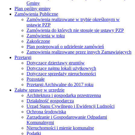
Gminy
Plan ogólny gminy
Zamówienia Publiczne
Zamówienia realizowane w trybie określonym w
ustawie PZP
Zamówienia do których nie stosuje się ustawy PZP
Zamówienia w toku
Zakończone
Plan postępowań o udzielenie zamówień
Zamowienia realizowane przez innych Zamawiających
Przetargi
Dotyczące dzierżawy gruntów
Dotyczące najmu lokali użytkowych
Dotyczące sprzedaży nieruchomości
Pozostałe
Przetargi Archiwalne do 2017 roku
Załatw sprawę w urzędzie
Architektura i gospodarka przestrzenna
Działalność gospodarcza
Urząd Stanu Cywilnego i Ewidencji Ludności
Ochrona środowiska
Zarządzanie i Gospodarowanie Odpadami
Komunalnymi
Nieruchomości i mienie komunalne
Podatki