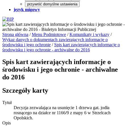
przywróć domyślne ustawienia
język migowy
Strona główna
/
Menu Podmiotowe
/
Komunikaty i wykazy
/
Wykaz danych o dokumentach zawierających informacje o
środowisku i jego ochronie
/
Spis kart zawierających informacje o
środowisku i jego ochronie - archiwalne do 2016
Spis kart zawierających informacje o
środowisku i jego ochronie - archiwalne
do 2016
Szczegóły karty
Tytuł
Decyzja zezwalająca na usunięcie 1 drzewa gat. jodła
rosnącego na działce nr 1166/9 z mapy 6 w Strzelcach
Opolskich.
Opis