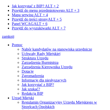
Jak korzystać z BIP?
ALT + 2
Przejdź do menu przedmiotowego
ALT + 3
Mapa serwisu
ALT + 4
Przejdź do treści strony
ALT + 5
Panel WCAG
ALT + 6
Przejdź do wyszukiwarki
ALT + 7
zamknij
Pomoc
Nabór kandydatów na stanowiska urzędnicze
Uchwały Rady Miejskiej
Struktura Urzędu
Zarządzenia Burmistrza
Zarządzenia Kierownika Urzędu
Dotacje
Zgromadzenia
Informacje dla niesłyszących
Jak korzystać z BIP?
Jak szukać?
Redakcja BIP
Urząd Miejski
Regulamin Organizacyjny Urzędu Miejskiego w
Strzelcach Opolskich