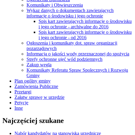
Komunikaty i Obwieszczenia
Wykaz danych o dokumentach zawierających
informacje o środowisku i jego ochronie
Spis kart zawierających informacje o środowisku
i jego ochronie - archiwalne do 2016
Spis kart zawierających informacje o środowisku
i jego ochronie - od 2016
Ogłoszenia i komunikaty dot. spraw organizacji
pozarządowych
Informacja o jakości wody przeznaczonej do spożycia
Strefy ochronne ujęć wód podziemnych
Zakup węgla
Komunikaty Referatu Spraw Spolecznych i Rozwoju
Gminy
Plan ogólny gminy
Zamówienia Publiczne
Przetargi
Załatw sprawę w urzędzie
Petycje
Inne
Najczęściej szukane
Nabór kandydatów na stanowiska urzędnicze