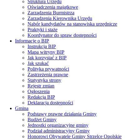
Struktura Urzędu
Oświadczenia majątkowe
Zarządzenia Burmistrza
Zarządzenia Kierownika Urzędu
Nabór kandydatów na stanowiska urzędnicze
Praktyki i staże
Koordynator do spraw dostępności
Informacje o BIP
Instrukcja BIP
Mapa witryny BIP
Jak korzystać z BIP
Jak szukać
Polityka prywatności
Zastrzeżenia prawne
Statystyka strony
Rejestr zmian
Ogłoszenia
Redakcja BIP
Deklaracja dostępności
Gmina
Podstawy prawne działania Gminy
Budżet Gminy
Jednostki organizacyjne gminy
Podział administracyjny Gminy
Honorowi Obywatele Gminy Strzelce Opolskie