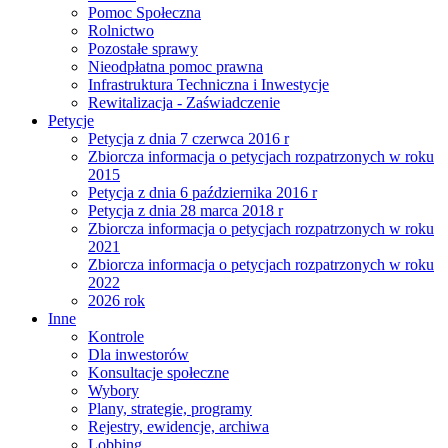
Pomoc Społeczna
Rolnictwo
Pozostałe sprawy
Nieodpłatna pomoc prawna
Infrastruktura Techniczna i Inwestycje
Rewitalizacja - Zaświadczenie
Petycje
Petycja z dnia 7 czerwca 2016 r
Zbiorcza informacja o petycjach rozpatrzonych w roku
2015
Petycja z dnia 6 października 2016 r
Petycja z dnia 28 marca 2018 r
Zbiorcza informacja o petycjach rozpatrzonych w roku
2021
Zbiorcza informacja o petycjach rozpatrzonych w roku
2022
2026 rok
Inne
Kontrole
Dla inwestorów
Konsultacje społeczne
Wybory
Plany, strategie, programy
Rejestry, ewidencje, archiwa
Lobbing