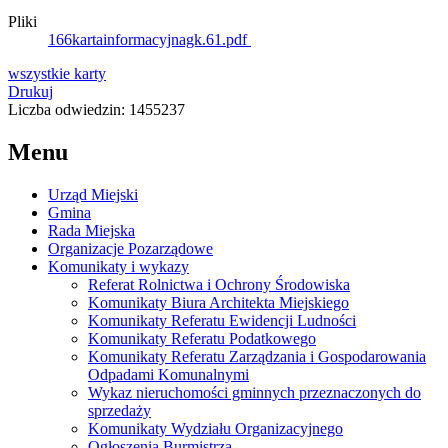
Pliki
166kartainformacyjnagk.61.pdf
wszystkie
karty
Drukuj
Liczba odwiedzin: 1455237
Menu
Urząd Miejski
Gmina
Rada Miejska
Organizacje Pozarządowe
Komunikaty i wykazy
Referat Rolnictwa i Ochrony Środowiska
Komunikaty Biura Architekta Miejskiego
Komunikaty Referatu Ewidencji Ludności
Komunikaty Referatu Podatkowego
Komunikaty Referatu Zarządzania i Gospodarowania
Odpadami Komunalnymi
Wykaz nieruchomości gminnych przeznaczonych do
sprzedaży
Komunikaty Wydziału Organizacyjnego
Ogłoszenia Burmistrza