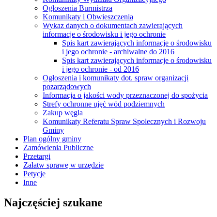
Ogłoszenia Burmistrza
Komunikaty i Obwieszczenia
Wykaz danych o dokumentach zawierających
informacje o środowisku i jego ochronie
Spis kart zawierających informacje o środowisku
i jego ochronie - archiwalne do 2016
Spis kart zawierających informacje o środowisku
i jego ochronie - od 2016
Ogłoszenia i komunikaty dot. spraw organizacji
pozarządowych
Informacja o jakości wody przeznaczonej do spożycia
Strefy ochronne ujęć wód podziemnych
Zakup węgla
Komunikaty Referatu Spraw Spolecznych i Rozwoju
Gminy
Plan ogólny gminy
Zamówienia Publiczne
Przetargi
Załatw sprawę w urzędzie
Petycje
Inne
Najczęściej szukane