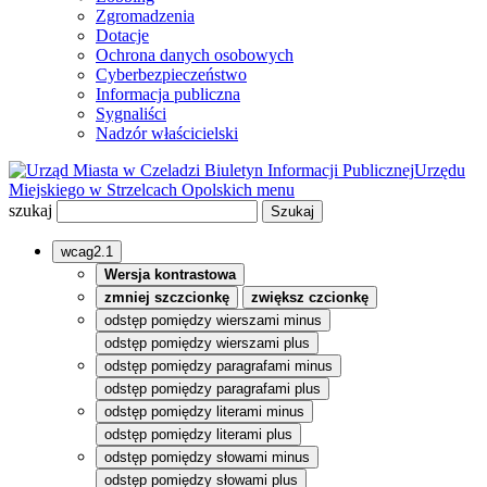
Zgromadzenia
Dotacje
Ochrona danych osobowych
Cyberbezpieczeństwo
Informacja publiczna
Sygnaliści
Nadzór właścicielski
Biuletyn Informacji Publicznej
Urzędu
Miejskiego w Strzelcach Opolskich
menu
szukaj
wcag2.1
Wersja kontrastowa
zmniej szczcionkę
zwiększ czcionkę
odstęp pomiędzy wierszami minus
odstęp pomiędzy wierszami plus
odstęp pomiędzy paragrafami minus
odstęp pomiędzy paragrafami plus
odstęp pomiędzy literami minus
odstęp pomiędzy literami plus
odstęp pomiędzy słowami minus
odstęp pomiędzy słowami plus