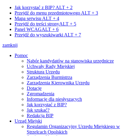
Jak korzystać z BIP?
ALT + 2
Przejdź do menu przedmiotowego
ALT + 3
Mapa serwisu
ALT + 4
Przejdź do treści strony
ALT + 5
Panel WCAG
ALT + 6
Przejdź do wyszukiwarki
ALT + 7
zamknij
Pomoc
Nabór kandydatów na stanowiska urzędnicze
Uchwały Rady Miejskiej
Struktura Urzędu
Zarządzenia Burmistrza
Zarządzenia Kierownika Urzędu
Dotacje
Zgromadzenia
Informacje dla niesłyszących
Jak korzystać z BIP?
Jak szukać?
Redakcja BIP
Urząd Miejski
Regulamin Organizacyjny Urzędu Miejskiego w
Strzelcach Opolskich