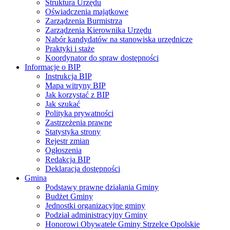
Struktura Urzędu
Oświadczenia majątkowe
Zarządzenia Burmistrza
Zarządzenia Kierownika Urzędu
Nabór kandydatów na stanowiska urzędnicze
Praktyki i staże
Koordynator do spraw dostępności
Informacje o BIP
Instrukcja BIP
Mapa witryny BIP
Jak korzystać z BIP
Jak szukać
Polityka prywatności
Zastrzeżenia prawne
Statystyka strony
Rejestr zmian
Ogłoszenia
Redakcja BIP
Deklaracja dostępności
Gmina
Podstawy prawne działania Gminy
Budżet Gminy
Jednostki organizacyjne gminy
Podział administracyjny Gminy
Honorowi Obywatele Gminy Strzelce Opolskie