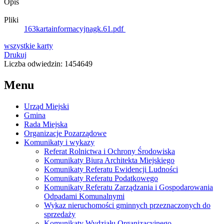
Opis
Pliki
163kartainformacyjnagk.61.pdf
wszystkie
karty
Drukuj
Liczba odwiedzin: 1454649
Menu
Urząd Miejski
Gmina
Rada Miejska
Organizacje Pozarządowe
Komunikaty i wykazy
Referat Rolnictwa i Ochrony Środowiska
Komunikaty Biura Architekta Miejskiego
Komunikaty Referatu Ewidencji Ludności
Komunikaty Referatu Podatkowego
Komunikaty Referatu Zarządzania i Gospodarowania
Odpadami Komunalnymi
Wykaz nieruchomości gminnych przeznaczonych do
sprzedaży
Komunikaty Wydziału Organizacyjnego