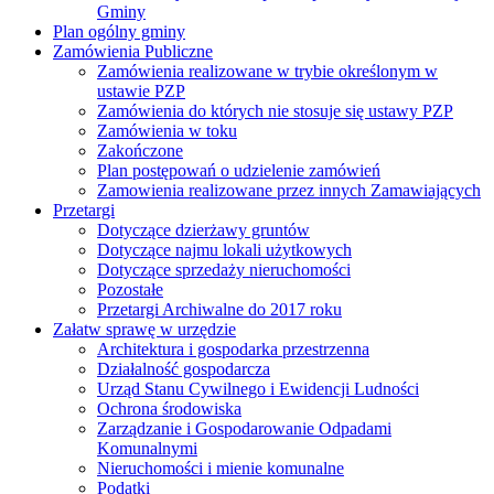
Gminy
Plan ogólny gminy
Zamówienia Publiczne
Zamówienia realizowane w trybie określonym w
ustawie PZP
Zamówienia do których nie stosuje się ustawy PZP
Zamówienia w toku
Zakończone
Plan postępowań o udzielenie zamówień
Zamowienia realizowane przez innych Zamawiających
Przetargi
Dotyczące dzierżawy gruntów
Dotyczące najmu lokali użytkowych
Dotyczące sprzedaży nieruchomości
Pozostałe
Przetargi Archiwalne do 2017 roku
Załatw sprawę w urzędzie
Architektura i gospodarka przestrzenna
Działalność gospodarcza
Urząd Stanu Cywilnego i Ewidencji Ludności
Ochrona środowiska
Zarządzanie i Gospodarowanie Odpadami
Komunalnymi
Nieruchomości i mienie komunalne
Podatki