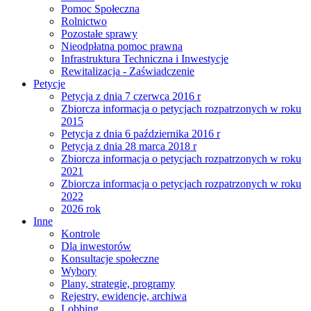
Pomoc Społeczna
Rolnictwo
Pozostałe sprawy
Nieodpłatna pomoc prawna
Infrastruktura Techniczna i Inwestycje
Rewitalizacja - Zaświadczenie
Petycje
Petycja z dnia 7 czerwca 2016 r
Zbiorcza informacja o petycjach rozpatrzonych w roku
2015
Petycja z dnia 6 października 2016 r
Petycja z dnia 28 marca 2018 r
Zbiorcza informacja o petycjach rozpatrzonych w roku
2021
Zbiorcza informacja o petycjach rozpatrzonych w roku
2022
2026 rok
Inne
Kontrole
Dla inwestorów
Konsultacje społeczne
Wybory
Plany, strategie, programy
Rejestry, ewidencje, archiwa
Lobbing