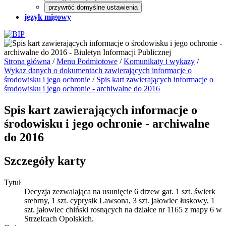
przywróć domyślne ustawienia
język migowy
Strona główna
/
Menu Podmiotowe
/
Komunikaty i wykazy
/
Wykaz danych o dokumentach zawierających informacje o
środowisku i jego ochronie
/
Spis kart zawierających informacje o
środowisku i jego ochronie - archiwalne do 2016
Spis kart zawierających informacje o
środowisku i jego ochronie - archiwalne
do 2016
Szczegóły karty
Tytuł
Decyzja zezwalająca na usunięcie 6 drzew gat. 1 szt. świerk
srebrny, 1 szt. cyprysik Lawsona, 3 szt. jałowiec łuskowy, 1
szt. jałowiec chiński rosnących na działce nr 1165 z mapy 6 w
Strzelcach Opolskich.