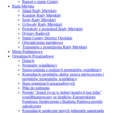
Raport o stanie Gminy
Rada Miejska
Skład Rady Miejskiej
Komisje Rady Miejskiej
Sesje Rady Miejskiej
Uchwały Rady Miejskiej
Protokoły z posiedzeń Rady Miejskiej
Dyżury Radnych
Statut Gminy Strzelce Opolskie
Oświadczenia majątkowe
Transmisja z posiedzenia Rady Miejskiej
Menu Podmiotowe
Organizacje Pozarządowe
Dotacje
Programy współpracy
Sprawozdania z realizacji programów współpracy
Konsultacje projektów aktów prawa miejscowego i
projektów programów współpracy
Baza organizacji pozarządowych
Pliki do pobrania
Projekt "Jesień życia w dobrej kondycji bez bólu"
współfinansowany ze środków Europejskiego
Funduszu Społecznego i Budżetu Państwa-projekt
zakończony
Konsultacje społeczne innych jednostek samorządu