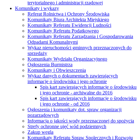
terytorialnego i administracji rządowej
Komunikaty i wykazy
Referat Rolnictwa i Ochrony Środowiska
Komunikaty Biura Architekta Miejskiego
Komunikaty Referatu Ewidencji Ludności
Komunikaty Referatu Podatkowego
Komunikaty Referatu Zarządzania i Gospodarowania
Odpadami Komunalnymi
Wykaz nieruchomości gminnych przeznaczonych do
sprzedaży
Komunikaty Wydziału Organizacyjnego
Ogłoszenia Burmistrza
Komunikaty i Obwieszczenia
Wykaz danych o dokumentach zawierających
informacje o środowisku i jego ochronie
Spis kart zawierających informacje o środowisku
i jego ochronie - archiwalne do 2016
Spis kart zawierających informacje o środowisku
i jego ochronie - od 2016
Ogłoszenia i komunikaty dot. spraw organizacji
pozarządowych
Informacja o jakości wody przeznaczonej do spożycia
Strefy ochronne ujęć wód podziemnych
Zakup węgla
Komunikaty Referatu Spraw Spolecznych i Rozwoju