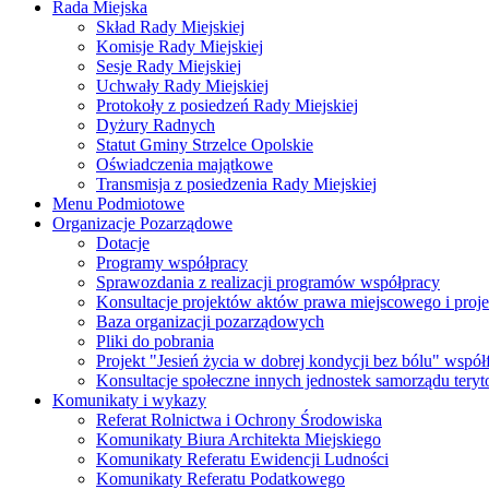
Rada Miejska
Skład Rady Miejskiej
Komisje Rady Miejskiej
Sesje Rady Miejskiej
Uchwały Rady Miejskiej
Protokoły z posiedzeń Rady Miejskiej
Dyżury Radnych
Statut Gminy Strzelce Opolskie
Oświadczenia majątkowe
Transmisja z posiedzenia Rady Miejskiej
Menu Podmiotowe
Organizacje Pozarządowe
Dotacje
Programy współpracy
Sprawozdania z realizacji programów współpracy
Konsultacje projektów aktów prawa miejscowego i pro
Baza organizacji pozarządowych
Pliki do pobrania
Projekt "Jesień życia w dobrej kondycji bez bólu" wsp
Konsultacje społeczne innych jednostek samorządu teryto
Komunikaty i wykazy
Referat Rolnictwa i Ochrony Środowiska
Komunikaty Biura Architekta Miejskiego
Komunikaty Referatu Ewidencji Ludności
Komunikaty Referatu Podatkowego