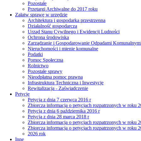
Pozostałe
Przetargi Archiwalne do 2017 roku
Załatw sprawę w urzędzie
Architektura i gospodarka przestrzenna
Działalność gospodarcza
Urząd Stanu Cywilnego i Ewidencji Ludności
Ochrona środowiska
Zarządzanie i Gospodarowanie Odpadami Komunalnym
Nieruchomości i mienie komunalne
Podatki
Pomoc Społeczna
Rolnictwo
Pozostałe sprawy
Nieodpłatna pomoc prawna
Infrastruktura Techniczna i Inwestycje
Rewitalizacja - Zaświadczenie
Petycje
Petycja z dnia 7 czerwca 2016 r
Zbiorcza informacja o petycjach rozpatrzonych w roku 
Petycja z dnia 6 października 2016 r
Petycja z dnia 28 marca 2018 r
Zbiorcza informacja o petycjach rozpatrzonych w roku 
Zbiorcza informacja o petycjach rozpatrzonych w roku 
2026 rok
Inne