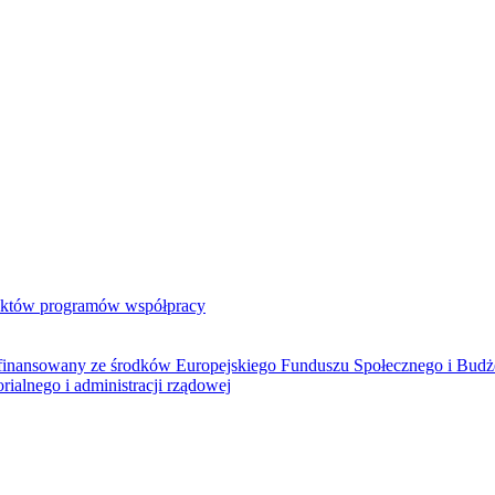
jektów programów współpracy
ółfinansowany ze środków Europejskiego Funduszu Społecznego i Bud
rialnego i administracji rządowej