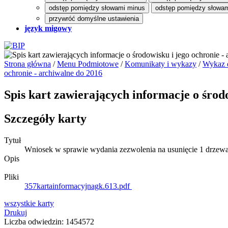
odstęp pomiędzy słowami minus
odstęp pomiędzy słowam
przywróć domyślne ustawienia
język migowy
Strona główna
/
Menu Podmiotowe
/
Komunikaty i wykazy
/
Wykaz d
ochronie - archiwalne do 2016
Spis kart zawierających informacje o środ
Szczegóły karty
Tytuł
Wniosek w sprawie wydania zezwolenia na usunięcie 1 drzewa 
Opis
Pliki
357kartainformacyjnagk.613.pdf
wszystkie
karty
Drukuj
Liczba odwiedzin: 1454572