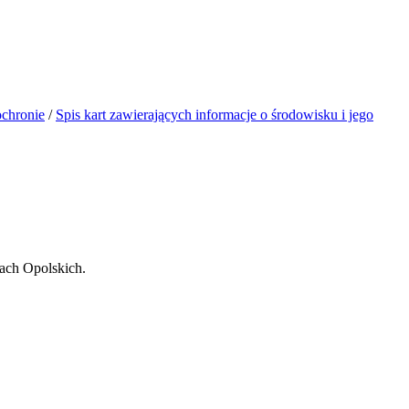
ochronie
/
Spis kart zawierających informacje o środowisku i jego
lcach Opolskich.