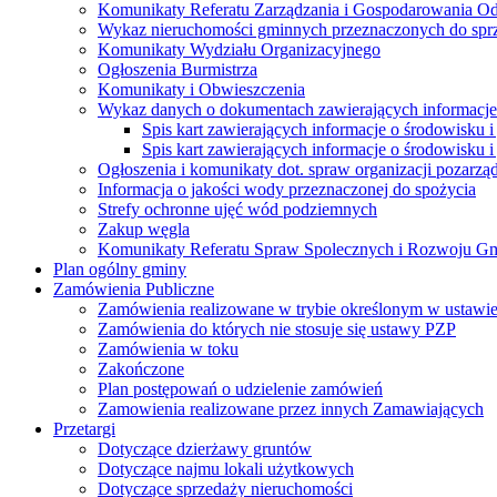
Komunikaty Referatu Zarządzania i Gospodarowania 
Wykaz nieruchomości gminnych przeznaczonych do spr
Komunikaty Wydziału Organizacyjnego
Ogłoszenia Burmistrza
Komunikaty i Obwieszczenia
Wykaz danych o dokumentach zawierających informacje 
Spis kart zawierających informacje o środowisku i
Spis kart zawierających informacje o środowisku i
Ogłoszenia i komunikaty dot. spraw organizacji pozarz
Informacja o jakości wody przeznaczonej do spożycia
Strefy ochronne ujęć wód podziemnych
Zakup węgla
Komunikaty Referatu Spraw Spolecznych i Rozwoju G
Plan ogólny gminy
Zamówienia Publiczne
Zamówienia realizowane w trybie określonym w ustawi
Zamówienia do których nie stosuje się ustawy PZP
Zamówienia w toku
Zakończone
Plan postępowań o udzielenie zamówień
Zamowienia realizowane przez innych Zamawiających
Przetargi
Dotyczące dzierżawy gruntów
Dotyczące najmu lokali użytkowych
Dotyczące sprzedaży nieruchomości