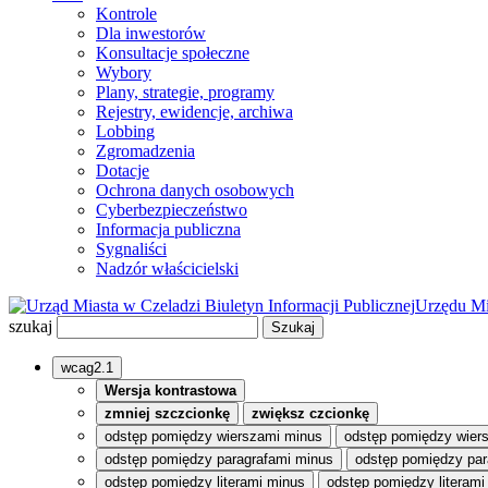
Kontrole
Dla inwestorów
Konsultacje społeczne
Wybory
Plany, strategie, programy
Rejestry, ewidencje, archiwa
Lobbing
Zgromadzenia
Dotacje
Ochrona danych osobowych
Cyberbezpieczeństwo
Informacja publiczna
Sygnaliści
Nadzór właścicielski
Biuletyn Informacji Publicznej
Urzędu Mi
szukaj
wcag2.1
Wersja kontrastowa
zmniej szczcionkę
zwiększ czcionkę
odstęp pomiędzy wierszami minus
odstęp pomiędzy wier
odstęp pomiędzy paragrafami minus
odstęp pomiędzy par
odstęp pomiędzy literami minus
odstęp pomiędzy literami