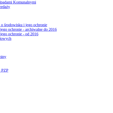
Odpadami Komunalnymi
zedaży
o środowisku i jego ochronie
 jego ochronie - archiwalne do 2016
 jego ochronie - od 2016
ądowych
miny
e PZP