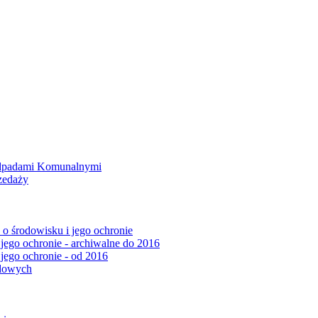
Odpadami Komunalnymi
zedaży
o środowisku i jego ochronie
 jego ochronie - archiwalne do 2016
 jego ochronie - od 2016
ądowych