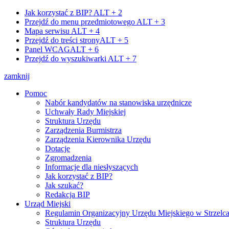
Jak korzystać z BIP?
ALT + 2
Przejdź do menu przedmiotowego
ALT + 3
Mapa serwisu
ALT + 4
Przejdź do treści strony
ALT + 5
Panel WCAG
ALT + 6
Przejdź do wyszukiwarki
ALT + 7
zamknij
Pomoc
Nabór kandydatów na stanowiska urzędnicze
Uchwały Rady Miejskiej
Struktura Urzędu
Zarządzenia Burmistrza
Zarządzenia Kierownika Urzędu
Dotacje
Zgromadzenia
Informacje dla niesłyszących
Jak korzystać z BIP?
Jak szukać?
Redakcja BIP
Urząd Miejski
Regulamin Organizacyjny Urzędu Miejskiego w Strzelc
Struktura Urzędu