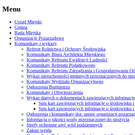
Menu
Urząd Miejski
Gmina
Rada Miejska
Organizacje Pozarządowe
Komunikaty i wykazy
Referat Rolnictwa i Ochrony Środowiska
Komunikaty Biura Architekta Miejskiego
Komunikaty Referatu Ewidencji Ludności
Komunikaty Referatu Podatkowego
Komunikaty Referatu Zarządzania i Gospodarowania 
Wykaz nieruchomości gminnych przeznaczonych do spr
Komunikaty Wydziału Organizacyjnego
Ogłoszenia Burmistrza
Komunikaty i Obwieszczenia
Wykaz danych o dokumentach zawierających informacje 
Spis kart zawierających informacje o środowisku i
Spis kart zawierających informacje o środowisku i
Ogłoszenia i komunikaty dot. spraw organizacji pozarz
Informacja o jakości wody przeznaczonej do spożycia
Strefy ochronne ujęć wód podziemnych
Zakup węgla