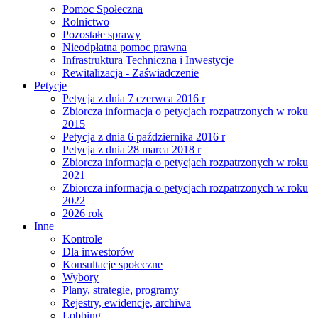
Pomoc Społeczna
Rolnictwo
Pozostałe sprawy
Nieodpłatna pomoc prawna
Infrastruktura Techniczna i Inwestycje
Rewitalizacja - Zaświadczenie
Petycje
Petycja z dnia 7 czerwca 2016 r
Zbiorcza informacja o petycjach rozpatrzonych w roku
2015
Petycja z dnia 6 października 2016 r
Petycja z dnia 28 marca 2018 r
Zbiorcza informacja o petycjach rozpatrzonych w roku
2021
Zbiorcza informacja o petycjach rozpatrzonych w roku
2022
2026 rok
Inne
Kontrole
Dla inwestorów
Konsultacje społeczne
Wybory
Plany, strategie, programy
Rejestry, ewidencje, archiwa
Lobbing