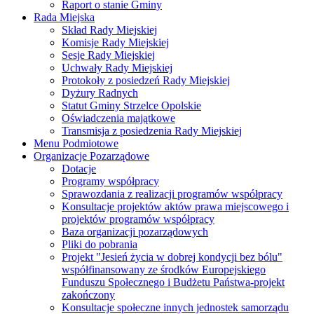
Raport o stanie Gminy
Rada Miejska
Skład Rady Miejskiej
Komisje Rady Miejskiej
Sesje Rady Miejskiej
Uchwały Rady Miejskiej
Protokoły z posiedzeń Rady Miejskiej
Dyżury Radnych
Statut Gminy Strzelce Opolskie
Oświadczenia majątkowe
Transmisja z posiedzenia Rady Miejskiej
Menu Podmiotowe
Organizacje Pozarządowe
Dotacje
Programy współpracy
Sprawozdania z realizacji programów współpracy
Konsultacje projektów aktów prawa miejscowego i
projektów programów współpracy
Baza organizacji pozarządowych
Pliki do pobrania
Projekt "Jesień życia w dobrej kondycji bez bólu"
współfinansowany ze środków Europejskiego
Funduszu Społecznego i Budżetu Państwa-projekt
zakończony
Konsultacje społeczne innych jednostek samorządu