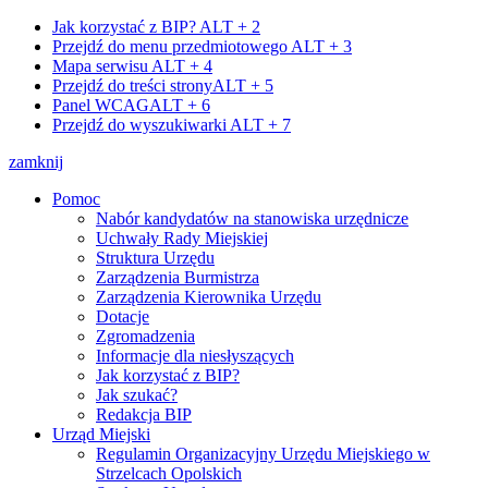
Jak korzystać z BIP?
ALT + 2
Przejdź do menu przedmiotowego
ALT + 3
Mapa serwisu
ALT + 4
Przejdź do treści strony
ALT + 5
Panel WCAG
ALT + 6
Przejdź do wyszukiwarki
ALT + 7
zamknij
Pomoc
Nabór kandydatów na stanowiska urzędnicze
Uchwały Rady Miejskiej
Struktura Urzędu
Zarządzenia Burmistrza
Zarządzenia Kierownika Urzędu
Dotacje
Zgromadzenia
Informacje dla niesłyszących
Jak korzystać z BIP?
Jak szukać?
Redakcja BIP
Urząd Miejski
Regulamin Organizacyjny Urzędu Miejskiego w
Strzelcach Opolskich