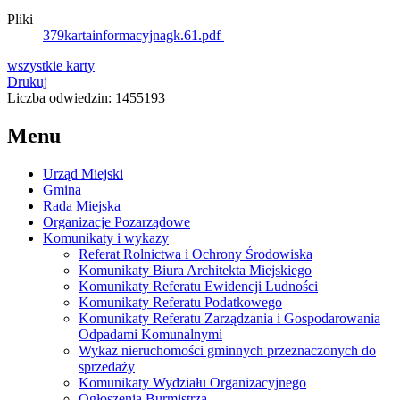
Pliki
379kartainformacyjnagk.61.pdf
wszystkie
karty
Drukuj
Liczba odwiedzin: 1455193
Menu
Urząd Miejski
Gmina
Rada Miejska
Organizacje Pozarządowe
Komunikaty i wykazy
Referat Rolnictwa i Ochrony Środowiska
Komunikaty Biura Architekta Miejskiego
Komunikaty Referatu Ewidencji Ludności
Komunikaty Referatu Podatkowego
Komunikaty Referatu Zarządzania i Gospodarowania
Odpadami Komunalnymi
Wykaz nieruchomości gminnych przeznaczonych do
sprzedaży
Komunikaty Wydziału Organizacyjnego
Ogłoszenia Burmistrza