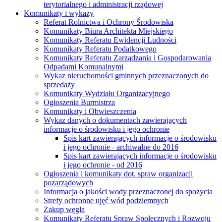
terytorialnego i administracji rządowej
Komunikaty i wykazy
Referat Rolnictwa i Ochrony Środowiska
Komunikaty Biura Architekta Miejskiego
Komunikaty Referatu Ewidencji Ludności
Komunikaty Referatu Podatkowego
Komunikaty Referatu Zarządzania i Gospodarowania
Odpadami Komunalnymi
Wykaz nieruchomości gminnych przeznaczonych do
sprzedaży
Komunikaty Wydziału Organizacyjnego
Ogłoszenia Burmistrza
Komunikaty i Obwieszczenia
Wykaz danych o dokumentach zawierających
informacje o środowisku i jego ochronie
Spis kart zawierających informacje o środowisku
i jego ochronie - archiwalne do 2016
Spis kart zawierających informacje o środowisku
i jego ochronie - od 2016
Ogłoszenia i komunikaty dot. spraw organizacji
pozarządowych
Informacja o jakości wody przeznaczonej do spożycia
Strefy ochronne ujęć wód podziemnych
Zakup węgla
Komunikaty Referatu Spraw Spolecznych i Rozwoju