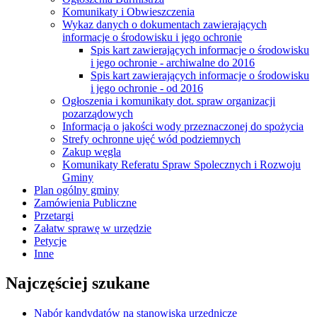
Komunikaty i Obwieszczenia
Wykaz danych o dokumentach zawierających
informacje o środowisku i jego ochronie
Spis kart zawierających informacje o środowisku
i jego ochronie - archiwalne do 2016
Spis kart zawierających informacje o środowisku
i jego ochronie - od 2016
Ogłoszenia i komunikaty dot. spraw organizacji
pozarządowych
Informacja o jakości wody przeznaczonej do spożycia
Strefy ochronne ujęć wód podziemnych
Zakup węgla
Komunikaty Referatu Spraw Spolecznych i Rozwoju
Gminy
Plan ogólny gminy
Zamówienia Publiczne
Przetargi
Załatw sprawę w urzędzie
Petycje
Inne
Najczęściej szukane
Nabór kandydatów na stanowiska urzędnicze