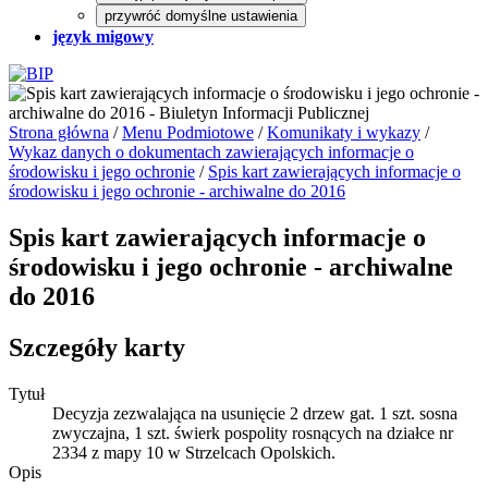
przywróć domyślne ustawienia
język migowy
Strona główna
/
Menu Podmiotowe
/
Komunikaty i wykazy
/
Wykaz danych o dokumentach zawierających informacje o
środowisku i jego ochronie
/
Spis kart zawierających informacje o
środowisku i jego ochronie - archiwalne do 2016
Spis kart zawierających informacje o
środowisku i jego ochronie - archiwalne
do 2016
Szczegóły karty
Tytuł
Decyzja zezwalająca na usunięcie 2 drzew gat. 1 szt. sosna
zwyczajna, 1 szt. świerk pospolity rosnących na działce nr
2334 z mapy 10 w Strzelcach Opolskich.
Opis