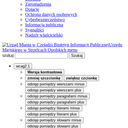
Zgromadzenia
Dotacje
Ochrona danych osobowych
Cyberbezpieczeństwo
Informacja publiczna
Sygnaliści
Nadzór właścicielski
Biuletyn Informacji Publicznej
Urzędu
Miejskiego w Strzelcach Opolskich
menu
szukaj
wcag2.1
Wersja kontrastowa
zmniej szczcionkę
zwiększ czcionkę
odstęp pomiędzy wierszami minus
odstęp pomiędzy wierszami plus
odstęp pomiędzy paragrafami minus
odstęp pomiędzy paragrafami plus
odstęp pomiędzy literami minus
odstęp pomiędzy literami plus
odstęp pomiędzy słowami minus
odstęp pomiędzy słowami plus