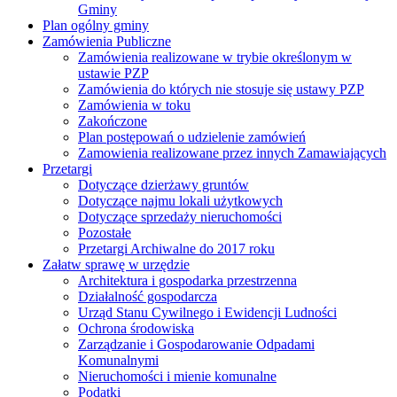
Gminy
Plan ogólny gminy
Zamówienia Publiczne
Zamówienia realizowane w trybie określonym w
ustawie PZP
Zamówienia do których nie stosuje się ustawy PZP
Zamówienia w toku
Zakończone
Plan postępowań o udzielenie zamówień
Zamowienia realizowane przez innych Zamawiających
Przetargi
Dotyczące dzierżawy gruntów
Dotyczące najmu lokali użytkowych
Dotyczące sprzedaży nieruchomości
Pozostałe
Przetargi Archiwalne do 2017 roku
Załatw sprawę w urzędzie
Architektura i gospodarka przestrzenna
Działalność gospodarcza
Urząd Stanu Cywilnego i Ewidencji Ludności
Ochrona środowiska
Zarządzanie i Gospodarowanie Odpadami
Komunalnymi
Nieruchomości i mienie komunalne
Podatki