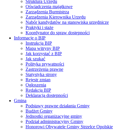
Struktura Urzędu
Oświadczenia majątkowe
Zarządzenia Burmistrza
Zarządzenia Kierownika Urzędu
Nabór kandydatów na stanowiska urzędnicze
Praktyki i staże
Koordynator do spraw dostępności
Informacje o BIP
Instrukcja BIP
Mapa witryny BIP
Jak korzystać z BIP
Jak szukać
Polityka prywatności
Zastrzeżenia prawne
Statystyka strony
Rejestr zmian
Ogłoszenia
Redakcja BIP
Deklaracja dostępności
Gmina
Podstawy prawne działania Gminy
Budżet Gminy
Jednostki organizacyjne gminy
Podział administracyjny Gminy
Honorowi Obywatele Gminy Strzelce Opolskie