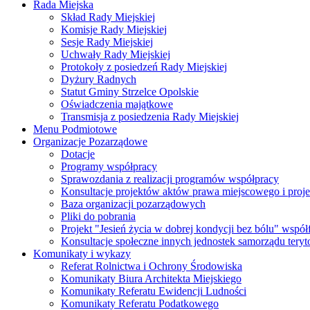
Rada Miejska
Skład Rady Miejskiej
Komisje Rady Miejskiej
Sesje Rady Miejskiej
Uchwały Rady Miejskiej
Protokoły z posiedzeń Rady Miejskiej
Dyżury Radnych
Statut Gminy Strzelce Opolskie
Oświadczenia majątkowe
Transmisja z posiedzenia Rady Miejskiej
Menu Podmiotowe
Organizacje Pozarządowe
Dotacje
Programy współpracy
Sprawozdania z realizacji programów współpracy
Konsultacje projektów aktów prawa miejscowego i pro
Baza organizacji pozarządowych
Pliki do pobrania
Projekt "Jesień życia w dobrej kondycji bez bólu" wsp
Konsultacje społeczne innych jednostek samorządu teryto
Komunikaty i wykazy
Referat Rolnictwa i Ochrony Środowiska
Komunikaty Biura Architekta Miejskiego
Komunikaty Referatu Ewidencji Ludności
Komunikaty Referatu Podatkowego