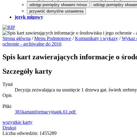
odstęp pomiędzy słowami minus
odstęp pomiędzy słowam
przywróć domyślne ustawienia
język migowy
Strona główna
/
Menu Podmiotowe
/
Komunikaty i wykazy
/
Wykaz d
ochronie - archiwalne do 2016
Spis kart zawierających informacje o środ
Szczegóły karty
Tytuł
Decyzja zezwalająca na usunięcie 1 drzewa gat. świerk srebrny
Opis
Pliki
381kartainformacyjnagk.61.pdf
wszystkie
karty
Drukuj
Liczba odwiedzin: 1455289