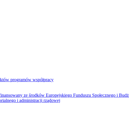
jektów programów współpracy
ółfinansowany ze środków Europejskiego Funduszu Społecznego i Bud
rialnego i administracji rządowej