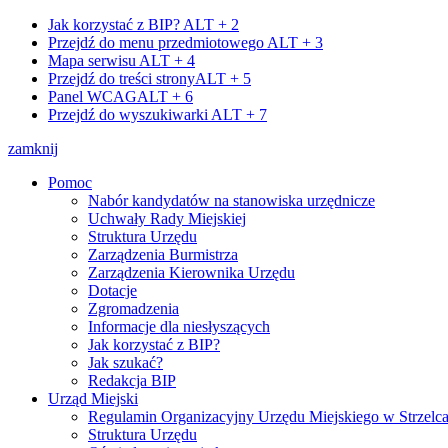
Jak korzystać z BIP?
ALT + 2
Przejdź do menu przedmiotowego
ALT + 3
Mapa serwisu
ALT + 4
Przejdź do treści strony
ALT + 5
Panel WCAG
ALT + 6
Przejdź do wyszukiwarki
ALT + 7
zamknij
Pomoc
Nabór kandydatów na stanowiska urzędnicze
Uchwały Rady Miejskiej
Struktura Urzędu
Zarządzenia Burmistrza
Zarządzenia Kierownika Urzędu
Dotacje
Zgromadzenia
Informacje dla niesłyszących
Jak korzystać z BIP?
Jak szukać?
Redakcja BIP
Urząd Miejski
Regulamin Organizacyjny Urzędu Miejskiego w Strzelc
Struktura Urzędu