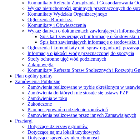
Komunikaty Referatu Zarządzania i Gospodarowania 
Wykaz nieruchomości gminnych przeznaczonych do spr
Komunikaty Wydziału Organizacyjnego
Ogłoszenia Burmistrza
Komunikaty i Obwieszczenia
Wykaz danych o dokumentach zawierających informacje 
Spis kart zawierających informacje o środowisku i
Spis kart zawierających informacje o środowisku i
Ogłoszenia i komunikaty dot. spraw organizacji pozarz
Informacja o jakości wody przeznaczonej do spożycia
Strefy ochronne ujęć wód podziemnych
Zakup węgla
Komunikaty Referatu Spraw Spolecznych i Rozwoju G
Plan ogólny gminy
Zamówienia Publiczne
Zamówienia realizowane w trybie określonym w ustawi
Zamówienia do których nie stosuje się ustawy PZP
Zamówienia w toku
Zakończone
Plan postępowań o udzielenie zamówień
Zamowienia realizowane przez innych Zamawiających
Przetargi
Dotyczące dzierżawy gruntów
Dotyczące najmu lokali użytkowych
Dotyczące sprzedaży nieruchomości