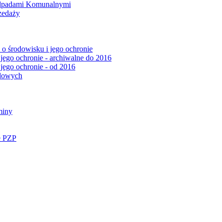
Odpadami Komunalnymi
zedaży
o środowisku i jego ochronie
 jego ochronie - archiwalne do 2016
 jego ochronie - od 2016
ądowych
miny
e PZP