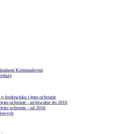
Odpadami Komunalnymi
zedaży
o środowisku i jego ochronie
 jego ochronie - archiwalne do 2016
 jego ochronie - od 2016
ądowych