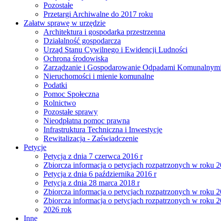
Pozostałe
Przetargi Archiwalne do 2017 roku
Załatw sprawę w urzędzie
Architektura i gospodarka przestrzenna
Działalność gospodarcza
Urząd Stanu Cywilnego i Ewidencji Ludności
Ochrona środowiska
Zarządzanie i Gospodarowanie Odpadami Komunalnym
Nieruchomości i mienie komunalne
Podatki
Pomoc Społeczna
Rolnictwo
Pozostałe sprawy
Nieodpłatna pomoc prawna
Infrastruktura Techniczna i Inwestycje
Rewitalizacja - Zaświadczenie
Petycje
Petycja z dnia 7 czerwca 2016 r
Zbiorcza informacja o petycjach rozpatrzonych w roku 
Petycja z dnia 6 października 2016 r
Petycja z dnia 28 marca 2018 r
Zbiorcza informacja o petycjach rozpatrzonych w roku 
Zbiorcza informacja o petycjach rozpatrzonych w roku 
2026 rok
Inne