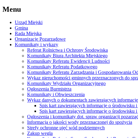
Menu
Urząd Miejski
Gmina
Rada Miejska
Organizacje Pozarządowe
Komunikaty i wykazy
Referat Rolnictwa i Ochrony Środowiska
Komunikaty Biura Architekta Miejskiego
Komunikaty Referatu Ewidencji Ludności
Komunikaty Referatu Podatkowego
Komunikaty Referatu Zarządzania i Gospodarowania 
Wykaz nieruchomości gminnych przeznaczonych do spr
Komunikaty Wydziału Organizacyjnego
Ogłoszenia Burmistrza
Komunikaty i Obwieszczenia
Wykaz danych o dokumentach zawierających informacje 
Spis kart zawierających informacje o środowisku i
Spis kart zawierających informacje o środowisku i
Ogłoszenia i komunikaty dot. spraw organizacji pozarz
Informacja o jakości wody przeznaczonej do spożycia
Strefy ochronne ujęć wód podziemnych
Zakup węgla