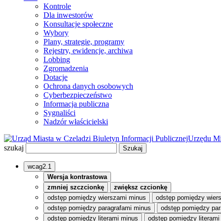
Kontrole
Dla inwestorów
Konsultacje społeczne
Wybory
Plany, strategie, programy
Rejestry, ewidencje, archiwa
Lobbing
Zgromadzenia
Dotacje
Ochrona danych osobowych
Cyberbezpieczeństwo
Informacja publiczna
Sygnaliści
Nadzór właścicielski
Biuletyn Informacji Publicznej
Urzędu Mi
szukaj
wcag2.1
Wersja kontrastowa
zmniej szczcionkę
zwiększ czcionkę
odstęp pomiędzy wierszami minus
odstęp pomiędzy wier
odstęp pomiędzy paragrafami minus
odstęp pomiędzy par
odstęp pomiędzy literami minus
odstęp pomiędzy literami