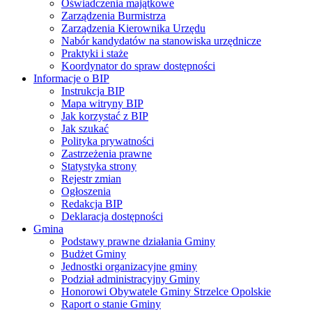
Oświadczenia majątkowe
Zarządzenia Burmistrza
Zarządzenia Kierownika Urzędu
Nabór kandydatów na stanowiska urzędnicze
Praktyki i staże
Koordynator do spraw dostępności
Informacje o BIP
Instrukcja BIP
Mapa witryny BIP
Jak korzystać z BIP
Jak szukać
Polityka prywatności
Zastrzeżenia prawne
Statystyka strony
Rejestr zmian
Ogłoszenia
Redakcja BIP
Deklaracja dostępności
Gmina
Podstawy prawne działania Gminy
Budżet Gminy
Jednostki organizacyjne gminy
Podział administracyjny Gminy
Honorowi Obywatele Gminy Strzelce Opolskie
Raport o stanie Gminy