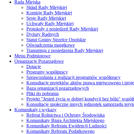
Rada Miejska
Skład Rady Miejskiej
Komisje Rady Miejskiej
Sesje Rady Miejskiej
Uchwały Rady Miejskiej
Protokoły z posiedzeń Rady Miejskiej
Dyżury Radnych
Statut Gminy Strzelce Opolskie
Oświadczenia majątkowe
Transmisja z posiedzenia Rady Miejskiej
Menu Podmiotowe
Organizacje Pozarządowe
Dotacje
Programy współpracy
Sprawozdania z realizacji programów współpracy
Konsultacje projektów aktów prawa miejscowego i pro
Baza organizacji pozarządowych
Pliki do pobrania
Projekt "Jesień życia w dobrej kondycji bez bólu" wsp
Konsultacje społeczne innych jednostek samorządu teryto
Komunikaty i wykazy
Referat Rolnictwa i Ochrony Środowiska
Komunikaty Biura Architekta Miejskiego
Komunikaty Referatu Ewidencji Ludności
Komunikaty Referatu Podatkowego