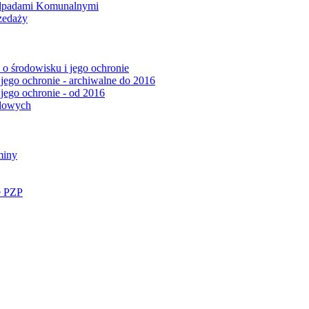
Odpadami Komunalnymi
zedaży
o środowisku i jego ochronie
 jego ochronie - archiwalne do 2016
 jego ochronie - od 2016
ądowych
miny
e PZP