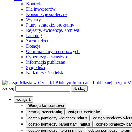
Kontrole
Dla inwestorów
Konsultacje społeczne
Wybory
Plany, strategie, programy
Rejestry, ewidencje, archiwa
Lobbing
Zgromadzenia
Dotacje
Ochrona danych osobowych
Cyberbezpieczeństwo
Informacja publiczna
Sygnaliści
Nadzór właścicielski
Biuletyn Informacji Publicznej
Urzędu Mi
szukaj
wcag2.1
Wersja kontrastowa
zmniej szczcionkę
zwiększ czcionkę
odstęp pomiędzy wierszami minus
odstęp pomiędzy wier
odstęp pomiędzy paragrafami minus
odstęp pomiędzy par
odstęp pomiędzy literami minus
odstęp pomiędzy literami