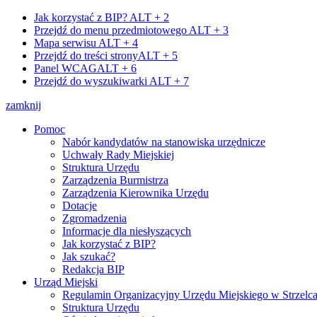
Jak korzystać z BIP?
ALT + 2
Przejdź do menu przedmiotowego
ALT + 3
Mapa serwisu
ALT + 4
Przejdź do treści strony
ALT + 5
Panel WCAG
ALT + 6
Przejdź do wyszukiwarki
ALT + 7
zamknij
Pomoc
Nabór kandydatów na stanowiska urzędnicze
Uchwały Rady Miejskiej
Struktura Urzędu
Zarządzenia Burmistrza
Zarządzenia Kierownika Urzędu
Dotacje
Zgromadzenia
Informacje dla niesłyszących
Jak korzystać z BIP?
Jak szukać?
Redakcja BIP
Urząd Miejski
Regulamin Organizacyjny Urzędu Miejskiego w Strzelc
Struktura Urzędu