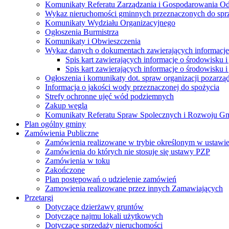
Komunikaty Referatu Zarządzania i Gospodarowania 
Wykaz nieruchomości gminnych przeznaczonych do spr
Komunikaty Wydziału Organizacyjnego
Ogłoszenia Burmistrza
Komunikaty i Obwieszczenia
Wykaz danych o dokumentach zawierających informacje 
Spis kart zawierających informacje o środowisku i
Spis kart zawierających informacje o środowisku i
Ogłoszenia i komunikaty dot. spraw organizacji pozarz
Informacja o jakości wody przeznaczonej do spożycia
Strefy ochronne ujęć wód podziemnych
Zakup węgla
Komunikaty Referatu Spraw Spolecznych i Rozwoju G
Plan ogólny gminy
Zamówienia Publiczne
Zamówienia realizowane w trybie określonym w ustawi
Zamówienia do których nie stosuje się ustawy PZP
Zamówienia w toku
Zakończone
Plan postępowań o udzielenie zamówień
Zamowienia realizowane przez innych Zamawiających
Przetargi
Dotyczące dzierżawy gruntów
Dotyczące najmu lokali użytkowych
Dotyczące sprzedaży nieruchomości