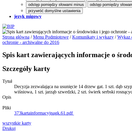
odstęp pomiędzy słowami minus
odstęp pomiędzy słowam
przywróć domyślne ustawienia
język migowy
Strona główna
/
Menu Podmiotowe
/
Komunikaty i wykazy
/
Wykaz d
ochronie - archiwalne do 2016
Spis kart zawierających informacje o środ
Szczegóły karty
Tytuł
Decyzja zezwalająca na usunięcie 14 drzew gat. 1 szt. dąb szypułko
wiśniowa, 1 szt. jarząb szwedzki, 2 szt. świerk serbski rosną
Opis
Pliki
373kartainformacyjnagk.61.pdf
wszystkie
karty
Drukuj