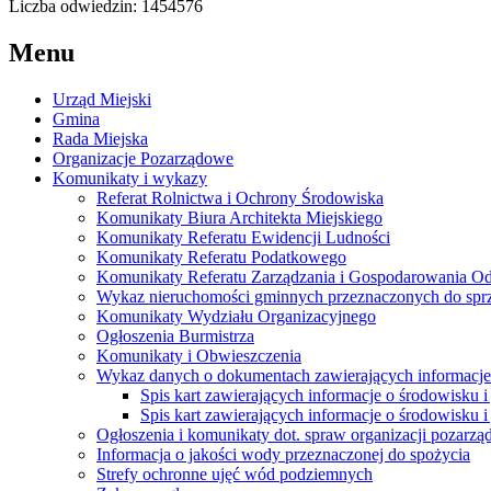
Liczba odwiedzin: 1454576
Menu
Urząd Miejski
Gmina
Rada Miejska
Organizacje Pozarządowe
Komunikaty i wykazy
Referat Rolnictwa i Ochrony Środowiska
Komunikaty Biura Architekta Miejskiego
Komunikaty Referatu Ewidencji Ludności
Komunikaty Referatu Podatkowego
Komunikaty Referatu Zarządzania i Gospodarowania 
Wykaz nieruchomości gminnych przeznaczonych do spr
Komunikaty Wydziału Organizacyjnego
Ogłoszenia Burmistrza
Komunikaty i Obwieszczenia
Wykaz danych o dokumentach zawierających informacje 
Spis kart zawierających informacje o środowisku i
Spis kart zawierających informacje o środowisku i
Ogłoszenia i komunikaty dot. spraw organizacji pozarz
Informacja o jakości wody przeznaczonej do spożycia
Strefy ochronne ujęć wód podziemnych