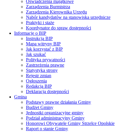
Oświadczenia majątkowe
Zarządzenia Burmistrza
Zarządzenia Kierownika Urzędu
Nabór kandydatów na stanowiska urzędnicze
Praktyki i staże
Koordynator do spraw dostępności
Informacje o BIP
Instrukcja BIP
Mapa witryny BIP
Jak korzystać z BIP
Jak szukać
Polityka prywatności
Zastrzeżenia prawne
Statystyka strony
Rejestr zmian
Ogłoszenia
Redakcja BIP
Deklaracja dostępności
Gmina
Podstawy prawne działania Gminy
Budżet Gminy
Jednostki organizacyjne gminy
Podział administracyjny Gminy
Honorowi Obywatele Gminy Strzelce Opolskie
Raport o stanie Gminy