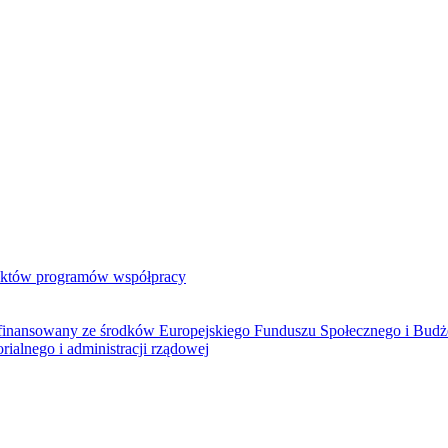
jektów programów współpracy
ółfinansowany ze środków Europejskiego Funduszu Społecznego i Bud
rialnego i administracji rządowej