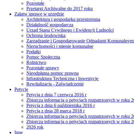
Pozostałe
Przetargi Archiwalne do 2017 roku
Załatw sprawę w urzędzie
Architektura i gospodarka przestrzenna
Działalność gospodarcza
Urząd Stanu Cywilnego i Ewidencji Ludności
Ochrona środowiska
Zarządzanie i Gospodarowanie Odpadami Komunalnym
Nieruchomości i mienie komunalne
Podatki
Pomoc Społeczna
Rolnictwo
Pozostałe sprawy
Nieodpłatna pomoc prawna
Infrastruktura Techniczna i Inwestycje
Rewitalizacja - Zaświadczenie
Petycje
Petycja z dnia 7 czerwca 2016 r
Zbiorcza informacja o petycjach rozpatrzonych w roku 
Petycja z dnia 6 października 2016 r
Petycja z dnia 28 marca 2018 r
Zbiorcza informacja o petycjach rozpatrzonych w roku 
Zbiorcza informacja o petycjach rozpatrzonych w roku 
2026 rok
Inne