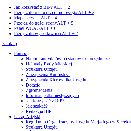
Jak korzystać z BIP?
ALT + 2
Przejdź do menu przedmiotowego
ALT + 3
Mapa serwisu
ALT + 4
Przejdź do treści strony
ALT + 5
Panel WCAG
ALT + 6
Przejdź do wyszukiwarki
ALT + 7
zamknij
Pomoc
Nabór kandydatów na stanowiska urzędnicze
Uchwały Rady Miejskiej
Struktura Urzędu
Zarządzenia Burmistrza
Zarządzenia Kierownika Urzędu
Dotacje
Zgromadzenia
Informacje dla niesłyszących
Jak korzystać z BIP?
Jak szukać?
Redakcja BIP
Urząd Miejski
Regulamin Organizacyjny Urzędu Miejskiego w Strzelc
Struktura Urzędu