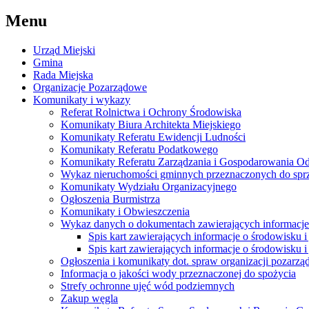
Menu
Urząd Miejski
Gmina
Rada Miejska
Organizacje Pozarządowe
Komunikaty i wykazy
Referat Rolnictwa i Ochrony Środowiska
Komunikaty Biura Architekta Miejskiego
Komunikaty Referatu Ewidencji Ludności
Komunikaty Referatu Podatkowego
Komunikaty Referatu Zarządzania i Gospodarowania 
Wykaz nieruchomości gminnych przeznaczonych do spr
Komunikaty Wydziału Organizacyjnego
Ogłoszenia Burmistrza
Komunikaty i Obwieszczenia
Wykaz danych o dokumentach zawierających informacje 
Spis kart zawierających informacje o środowisku i
Spis kart zawierających informacje o środowisku i
Ogłoszenia i komunikaty dot. spraw organizacji pozarz
Informacja o jakości wody przeznaczonej do spożycia
Strefy ochronne ujęć wód podziemnych
Zakup węgla