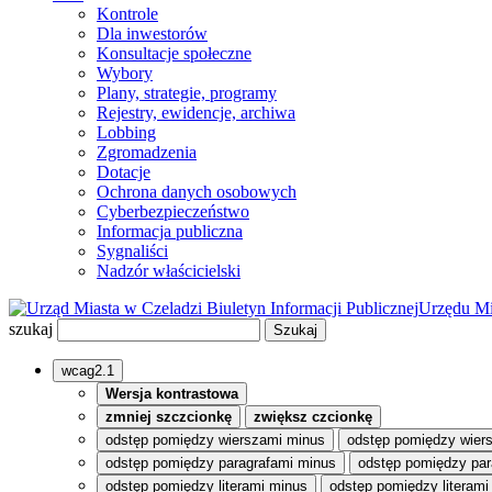
Kontrole
Dla inwestorów
Konsultacje społeczne
Wybory
Plany, strategie, programy
Rejestry, ewidencje, archiwa
Lobbing
Zgromadzenia
Dotacje
Ochrona danych osobowych
Cyberbezpieczeństwo
Informacja publiczna
Sygnaliści
Nadzór właścicielski
Biuletyn Informacji Publicznej
Urzędu Mi
szukaj
wcag2.1
Wersja kontrastowa
zmniej szczcionkę
zwiększ czcionkę
odstęp pomiędzy wierszami minus
odstęp pomiędzy wier
odstęp pomiędzy paragrafami minus
odstęp pomiędzy par
odstęp pomiędzy literami minus
odstęp pomiędzy literami