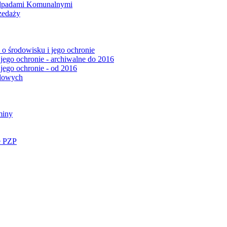
Odpadami Komunalnymi
zedaży
o środowisku i jego ochronie
 jego ochronie - archiwalne do 2016
 jego ochronie - od 2016
ądowych
miny
e PZP