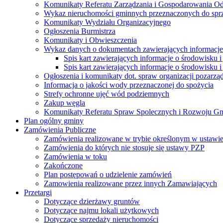
Komunikaty Referatu Zarządzania i Gospodarowania 
Wykaz nieruchomości gminnych przeznaczonych do spr
Komunikaty Wydziału Organizacyjnego
Ogłoszenia Burmistrza
Komunikaty i Obwieszczenia
Wykaz danych o dokumentach zawierających informacje 
Spis kart zawierających informacje o środowisku i
Spis kart zawierających informacje o środowisku i
Ogłoszenia i komunikaty dot. spraw organizacji pozarz
Informacja o jakości wody przeznaczonej do spożycia
Strefy ochronne ujęć wód podziemnych
Zakup węgla
Komunikaty Referatu Spraw Spolecznych i Rozwoju G
Plan ogólny gminy
Zamówienia Publiczne
Zamówienia realizowane w trybie określonym w ustawi
Zamówienia do których nie stosuje się ustawy PZP
Zamówienia w toku
Zakończone
Plan postępowań o udzielenie zamówień
Zamowienia realizowane przez innych Zamawiających
Przetargi
Dotyczące dzierżawy gruntów
Dotyczące najmu lokali użytkowych
Dotyczące sprzedaży nieruchomości