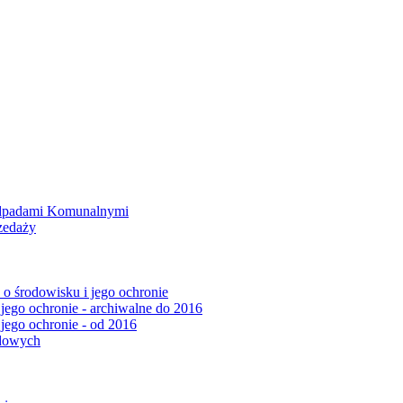
Odpadami Komunalnymi
zedaży
o środowisku i jego ochronie
 jego ochronie - archiwalne do 2016
 jego ochronie - od 2016
ądowych