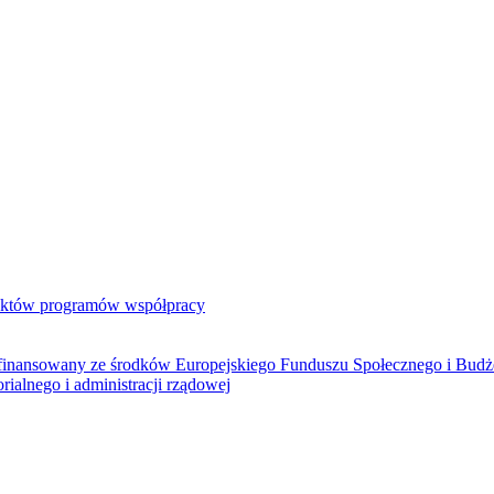
jektów programów współpracy
ółfinansowany ze środków Europejskiego Funduszu Społecznego i Bud
rialnego i administracji rządowej