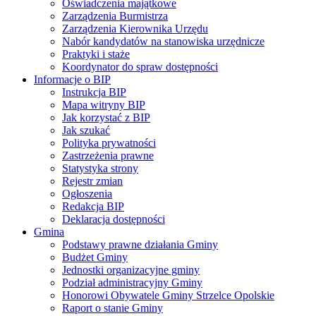
Oświadczenia majątkowe
Zarządzenia Burmistrza
Zarządzenia Kierownika Urzędu
Nabór kandydatów na stanowiska urzędnicze
Praktyki i staże
Koordynator do spraw dostępności
Informacje o BIP
Instrukcja BIP
Mapa witryny BIP
Jak korzystać z BIP
Jak szukać
Polityka prywatności
Zastrzeżenia prawne
Statystyka strony
Rejestr zmian
Ogłoszenia
Redakcja BIP
Deklaracja dostępności
Gmina
Podstawy prawne działania Gminy
Budżet Gminy
Jednostki organizacyjne gminy
Podział administracyjny Gminy
Honorowi Obywatele Gminy Strzelce Opolskie
Raport o stanie Gminy