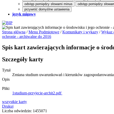
odstęp pomiędzy słowami minus
odstęp pomiędzy słowam
przywróć domyślne ustawienia
język migowy
Strona główna
/
Menu Podmiotowe
/
Komunikaty i wykazy
/
Wykaz d
ochronie - archiwalne do 2016
Spis kart zawierających informacje o środ
Szczegóły karty
Tytuł
Zmiana studium uwarunkowań i kierunków zagospodarowania p
Opis
Pliki
1studium-przyjecie-archit2.pdf
wszystkie
karty
Drukuj
Liczba odwiedzin: 1455071