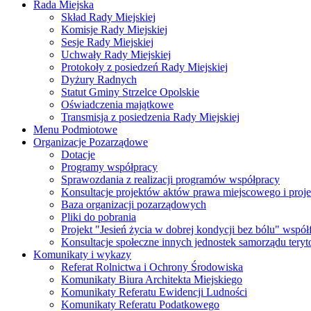
Rada Miejska
Skład Rady Miejskiej
Komisje Rady Miejskiej
Sesje Rady Miejskiej
Uchwały Rady Miejskiej
Protokoły z posiedzeń Rady Miejskiej
Dyżury Radnych
Statut Gminy Strzelce Opolskie
Oświadczenia majątkowe
Transmisja z posiedzenia Rady Miejskiej
Menu Podmiotowe
Organizacje Pozarządowe
Dotacje
Programy współpracy
Sprawozdania z realizacji programów współpracy
Konsultacje projektów aktów prawa miejscowego i pro
Baza organizacji pozarządowych
Pliki do pobrania
Projekt "Jesień życia w dobrej kondycji bez bólu" wsp
Konsultacje społeczne innych jednostek samorządu teryto
Komunikaty i wykazy
Referat Rolnictwa i Ochrony Środowiska
Komunikaty Biura Architekta Miejskiego
Komunikaty Referatu Ewidencji Ludności
Komunikaty Referatu Podatkowego