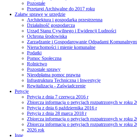
Pozostałe
Przetargi Archiwalne do 2017 roku
Załatw sprawę w urzędzie
Architektura i gospodarka przestrzenna
Działalność gospodarcza
Urząd Stanu Cywilnego i Ewidencji Ludności
Ochrona środowiska
Zarządzanie i Gospodarowanie Odpadami Komunalnym
Nieruchomości i mienie komunalne
Podatki
Pomoc Społeczna
Rolnictwo
Pozostałe sprawy
Nieodpłatna pomoc prawna
Infrastruktura Techniczna i Inwestycje
Rewitalizacja - Zaświadczenie
Petycje
Petycja z dnia 7 czerwca 2016 r
Zbiorcza informacja o petycjach rozpatrzonych w roku 
Petycja z dnia 6 października 2016 r
Petycja z dnia 28 marca 2018 r
Zbiorcza informacja o petycjach rozpatrzonych w roku 
Zbiorcza informacja o petycjach rozpatrzonych w roku 
2026 rok
Inne