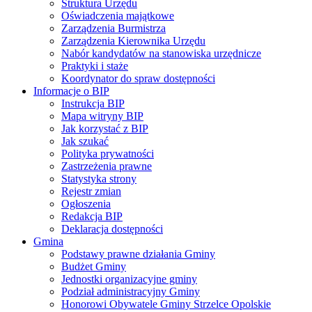
Struktura Urzędu
Oświadczenia majątkowe
Zarządzenia Burmistrza
Zarządzenia Kierownika Urzędu
Nabór kandydatów na stanowiska urzędnicze
Praktyki i staże
Koordynator do spraw dostępności
Informacje o BIP
Instrukcja BIP
Mapa witryny BIP
Jak korzystać z BIP
Jak szukać
Polityka prywatności
Zastrzeżenia prawne
Statystyka strony
Rejestr zmian
Ogłoszenia
Redakcja BIP
Deklaracja dostępności
Gmina
Podstawy prawne działania Gminy
Budżet Gminy
Jednostki organizacyjne gminy
Podział administracyjny Gminy
Honorowi Obywatele Gminy Strzelce Opolskie