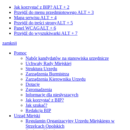
Jak korzystać z BIP?
ALT + 2
Przejdź do menu przedmiotowego
ALT + 3
Mapa serwisu
ALT + 4
Przejdź do treści strony
ALT + 5
Panel WCAG
ALT + 6
Przejdź do wyszukiwarki
ALT + 7
zamknij
Pomoc
Nabór kandydatów na stanowiska urzędnicze
Uchwały Rady Miejskiej
Struktura Urzędu
Zarządzenia Burmistrza
Zarządzenia Kierownika Urzędu
Dotacje
Zgromadzenia
Informacje dla niesłyszących
Jak korzystać z BIP?
Jak szukać?
Redakcja BIP
Urząd Miejski
Regulamin Organizacyjny Urzędu Miejskiego w
Strzelcach Opolskich