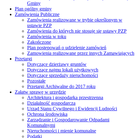
Gminy
Plan ogólny gminy
Zamówienia Publiczne
Zamówienia realizowane w trybie określonym w
ustawie PZP
Zamówienia do których nie stosuje się ustawy PZP
Zamówienia w toku
Zakończone
Plan postępowań o udzielenie zamówień
Zamowienia realizowane przez innych Zamawiających
Przetargi
Dotyczące dzierżawy gruntów
Dotyczące najmu lokali użytkowych
Dotyczące sprzedaży nieruchomości
Pozostałe
Przetargi Archiwalne do 2017 roku
Załatw sprawę w urzędzie
Architektura i gospodarka przestrzenna
Działalność gospodarcza
Urząd Stanu Cywilnego i Ewidencji Ludności
Ochrona środowiska
Zarządzanie i Gospodarowanie Odpadami
Komunalnymi
Nieruchomości i mienie komunalne
Podatki