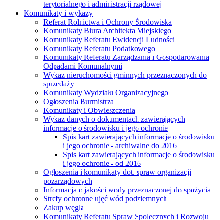
terytorialnego i administracji rządowej
Komunikaty i wykazy
Referat Rolnictwa i Ochrony Środowiska
Komunikaty Biura Architekta Miejskiego
Komunikaty Referatu Ewidencji Ludności
Komunikaty Referatu Podatkowego
Komunikaty Referatu Zarządzania i Gospodarowania
Odpadami Komunalnymi
Wykaz nieruchomości gminnych przeznaczonych do
sprzedaży
Komunikaty Wydziału Organizacyjnego
Ogłoszenia Burmistrza
Komunikaty i Obwieszczenia
Wykaz danych o dokumentach zawierających
informacje o środowisku i jego ochronie
Spis kart zawierających informacje o środowisku
i jego ochronie - archiwalne do 2016
Spis kart zawierających informacje o środowisku
i jego ochronie - od 2016
Ogłoszenia i komunikaty dot. spraw organizacji
pozarządowych
Informacja o jakości wody przeznaczonej do spożycia
Strefy ochronne ujęć wód podziemnych
Zakup węgla
Komunikaty Referatu Spraw Spolecznych i Rozwoju