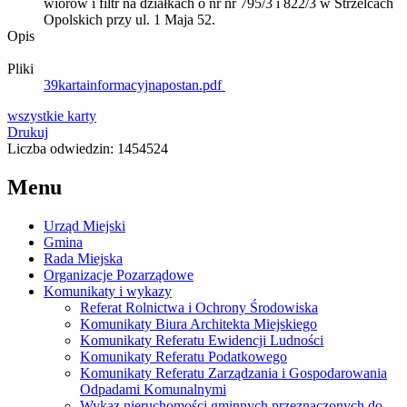
wiórów i filtr na działkach o nr nr 795/3 i 822/3 w Strzelcach
Opolskich przy ul. 1 Maja 52.
Opis
Pliki
39kartainformacyjnapostan.pdf
wszystkie
karty
Drukuj
Liczba odwiedzin: 1454524
Menu
Urząd Miejski
Gmina
Rada Miejska
Organizacje Pozarządowe
Komunikaty i wykazy
Referat Rolnictwa i Ochrony Środowiska
Komunikaty Biura Architekta Miejskiego
Komunikaty Referatu Ewidencji Ludności
Komunikaty Referatu Podatkowego
Komunikaty Referatu Zarządzania i Gospodarowania
Odpadami Komunalnymi
Wykaz nieruchomości gminnych przeznaczonych do