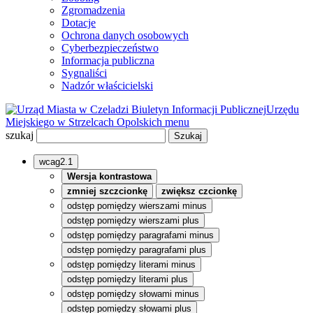
Zgromadzenia
Dotacje
Ochrona danych osobowych
Cyberbezpieczeństwo
Informacja publiczna
Sygnaliści
Nadzór właścicielski
Biuletyn Informacji Publicznej
Urzędu
Miejskiego w Strzelcach Opolskich
menu
szukaj
wcag2.1
Wersja kontrastowa
zmniej szczcionkę
zwiększ czcionkę
odstęp pomiędzy wierszami minus
odstęp pomiędzy wierszami plus
odstęp pomiędzy paragrafami minus
odstęp pomiędzy paragrafami plus
odstęp pomiędzy literami minus
odstęp pomiędzy literami plus
odstęp pomiędzy słowami minus
odstęp pomiędzy słowami plus