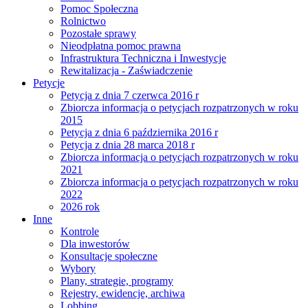
Pomoc Społeczna
Rolnictwo
Pozostałe sprawy
Nieodpłatna pomoc prawna
Infrastruktura Techniczna i Inwestycje
Rewitalizacja - Zaświadczenie
Petycje
Petycja z dnia 7 czerwca 2016 r
Zbiorcza informacja o petycjach rozpatrzonych w roku
2015
Petycja z dnia 6 października 2016 r
Petycja z dnia 28 marca 2018 r
Zbiorcza informacja o petycjach rozpatrzonych w roku
2021
Zbiorcza informacja o petycjach rozpatrzonych w roku
2022
2026 rok
Inne
Kontrole
Dla inwestorów
Konsultacje społeczne
Wybory
Plany, strategie, programy
Rejestry, ewidencje, archiwa
Lobbing