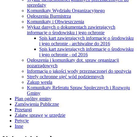
sprzedaży
Komunikaty Wydziału Organizacyjnego
Ogłoszenia Burmistrza
Komunikaty i Obwieszczenia
Wykaz danych o dokumentach zawierających
informacje o środowisku i jego ochronie
Spis kart zawierających informacje o środowisku
i jego ochronie - archiwalne do 2016
Spis kart zawierających informacje o środowisku
i jego ochronie - od 2016
Ogłoszenia i komunikaty dot. spraw organizacji
pozarządowych
Informacja o jakości wody przeznaczonej do spożycia
Strefy ochronne ujęć wód podziemnych
Zakup węgla
Komunikaty Referatu Spraw Spolecznych i Rozwoju
Gminy
Plan ogólny gminy
Zamówienia Publiczne
Przetargi
Załatw sprawę w urzędzie
Petycje
Inne