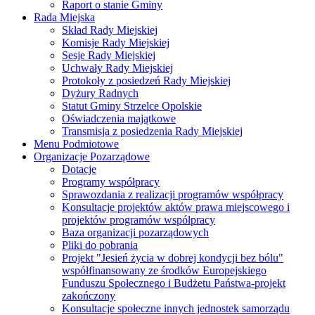
Raport o stanie Gminy
Rada Miejska
Skład Rady Miejskiej
Komisje Rady Miejskiej
Sesje Rady Miejskiej
Uchwały Rady Miejskiej
Protokoły z posiedzeń Rady Miejskiej
Dyżury Radnych
Statut Gminy Strzelce Opolskie
Oświadczenia majątkowe
Transmisja z posiedzenia Rady Miejskiej
Menu Podmiotowe
Organizacje Pozarządowe
Dotacje
Programy współpracy
Sprawozdania z realizacji programów współpracy
Konsultacje projektów aktów prawa miejscowego i
projektów programów współpracy
Baza organizacji pozarządowych
Pliki do pobrania
Projekt "Jesień życia w dobrej kondycji bez bólu"
współfinansowany ze środków Europejskiego
Funduszu Społecznego i Budżetu Państwa-projekt
zakończony
Konsultacje społeczne innych jednostek samorządu